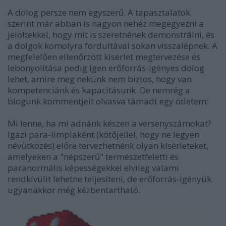
A dolog persze nem egyszerű. A tapasztalatok
szerint már abban is nagyon nehéz megegyezni a
jelöltekkel, hogy mit is szeretnének demonstrálni, és
a dolgok komolyra fordultával sokan visszalépnek. A
megfelelően ellenőrzött kísérlet megtervezése és
lebonyolítása pedig igen erőforrás-igényes dolog
lehet, amire meg nekünk nem biztos, hogy van
kompetenciánk és kapacitásunk. De nemrég a
blogunk kommentjeit olvasva támadt egy ötletem:
Mi lenne, ha mi adnánk készen a versenyszámokat?
Igazi para-limpiaként (kötőjellel, hogy ne legyen
névütközés) előre tervezhetnénk olyan kísérleteket,
amelyeken a "népszerű" természetfeletti és
paranormális képességekkel elvileg valami
rendkívülit lehetne teljesíteni, de erőforrás-igényük
ugyanakkor még kézbentartható.