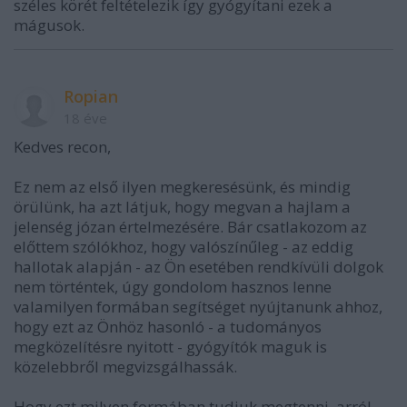
széles körét feltételezik így gyógyítani ezek a
mágusok.
Ropian
18 éve
Kedves recon,
Ez nem az első ilyen megkeresésünk, és mindig
örülünk, ha azt látjuk, hogy megvan a hajlam a
jelenség józan értelmezésére. Bár csatlakozom az
előttem szólókhoz, hogy valószínűleg - az eddig
hallotak alapján - az Ön esetében rendkívüli dolgok
nem történtek, úgy gondolom hasznos lenne
valamilyen formában segítséget nyújtanunk ahhoz,
hogy ezt az Önhöz hasonló - a tudományos
megközelítésre nyitott - gyógyítók maguk is
közelebbről megvizsgálhassák.
Hogy ezt milyen formában tudjuk megtenni, arról