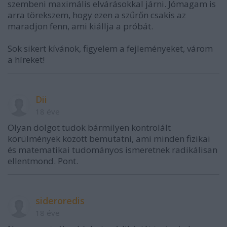
szembeni maximális elvárásokkal járni. Jómagam is
arra törekszem, hogy ezen a szűrőn csakis az
maradjon fenn, ami kiállja a próbát.
Sok sikert kívánok, figyelem a fejleményeket, várom
a híreket!
Dii
18 éve
Olyan dolgot tudok bármilyen kontrolált
körülmények között bemutatni, ami minden fizikai
és matematikai tudományos ismeretnek radikálisan
ellentmond. Pont.
sideroredis
18 éve