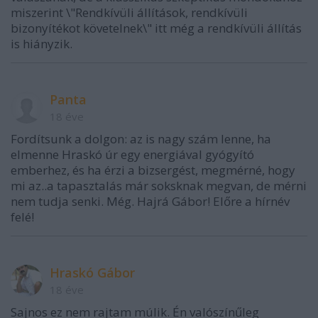
miszerint \"Rendkívüli állítások, rendkívüli
bizonyítékot követelnek\" itt még a rendkívüli állítás
is hiányzik.
Panta
18 éve
Fordítsunk a dolgon: az is nagy szám lenne, ha
elmenne Hraskó úr egy energiával gyógyító
emberhez, és ha érzi a bizsergést, megmérné, hogy
mi az..a tapasztalás már soksknak megvan, de mérni
nem tudja senki. Még. Hajrá Gábor! Előre a hírnév
felé!
Hraskó Gábor
18 éve
Sajnos ez nem rajtam múlik. Én valószínűleg