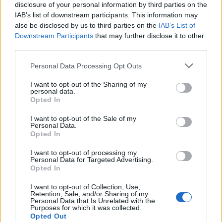
jelentkezők használják kifogásnak.
disclosure of your personal information by third parties on the
Ha egyszer valakinek sikerül eljutnia addig, hogy
IAB’s list of downstream participants. This information may
aláírta a megállapodást, akkor már ez nem számít.
also be disclosed by us to third parties on the
IAB’s List of
Tudsz mondani olyan esetet, mikor jelentkezést arra
Downstream Participants
that may further disclose it to other
tekintettel utasítottak el, hogy az állítás nem
third parties.
paranormális?
Please note that this website/app uses one or more Google
Nem vizsgálható tudományosan, életveszélyes, nem
Personal Data Processing Opt Outs
services and may gather and store information including but
tudtak megegyezni a protokollban, a jelentkező
not limited to your visit or usage behaviour. You may click to
I want to opt-out of the Sharing of my
lement a térképről (Sylvia Browne). De hogy ne lenne
personal data.
grant or deny consent to Google and its third-party tags to
paranormális? Ez sokkal inkább előzetes
Opted In
use your data for below specified purposes in below Google
jogászkodás a jelentkezni nem akarók részérül, hogy
consent section.
I want to opt-out of the Sale of my
mi történne szerintük utólag.
Personal Data.
Ugratás? Bár nekünk is lenne egy ilyen ugratásunk
Opted In
és egy ilyen ugratónk!
I want to opt-out of processing my
Personal Data for Targeted Advertising.
Opted In
recon
I want to opt-out of Collection, Use,
18 éve
Retention, Sale, and/or Sharing of my
Personal Data that Is Unrelated with the
Nem vagyok egy elszállt ember, sőt, kimondottan
Purposes for which it was collected.
Opted Out
szkeptikus. Szenvedek is tőle, mivel energetikai