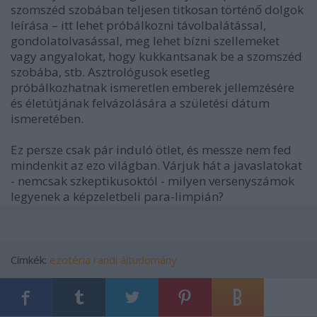
szomszéd szobában teljesen titkosan történő dolgok
leírása – itt lehet próbálkozni távolbalátással,
gondolatolvasással, meg lehet bízni szellemeket
vagy angyalokat, hogy kukkantsanak be a szomszéd
szobába, stb. Asztrológusok esetleg
próbálkozhatnak ismeretlen emberek jellemzésére
és életútjának felvázolására a születési dátum
ismeretében.
Ez persze csak pár induló ötlet, és messze nem fed
mindenkit az ezo világban. Várjuk hát a javaslatokat
- nemcsak szkeptikusoktól - milyen versenyszámok
legyenek a képzeletbeli para-limpián?
Címkék:
ezotéria
randi
áltudomány