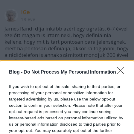
IGe
19 éve
James Randi díja inkább azért egy ugratás. 6-7 évvel
ezelőtt magam is irtam neki, hogy definiálnia
kellene, hogy mit is tart pontosan para jelenségnek,
mert ha pontosan definiálja, akkor rá fog jönni, hogy
a rádiótelefon is annak számított mondjuk 200 évvel
ezelőtt.
Blog -
Do Not Process My Personal Information
Ilyen alapon, például díjat lehetne nyerni szubatomi
récsekék telportálásával, amit a díj kiírása közben a
If you wish to opt-out of the sale, sharing to third parties, or
tudomány megoldott tudtommal.
processing of your personal or sensitive information for
targeted advertising by us, please use the below opt-out
section to confirm your selection. Please note that after your
bolhabetu
opt-out request is processed you may continue seeing
19 éve
interest-based ads based on personal information utilized by
us or personal information disclosed to third parties prior to
Van benne valami, de ezt sokkal inkább a nem-
your opt-out. You may separately opt-out of the further