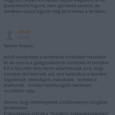
gondolkodni fogunk, nem ígérhetek semmit, de
remélem vissza fogunk még térni ehhez a témához.
recon
18 éve
Kedves Ropian,
előző levelemben a történetek töredékét meséltem
el, de nem is a gyógyulásokról szeretnék itt beszélni.
Ezt a fórumot nem látom alkalmasnak arra, hogy
eseteket részletezzek, azt, ami katartikus a kezelést
fogadónak, idedobjam, másoknak - tisztelet a
kivételnek - minden felelősségtől mentesen
viccelődni rajta.
Várom, hogy előrelépjenek a tudományos vizsgálat
kérdésében.
Értesüléseim szerint a "Szintézis Szabadegyetemen"