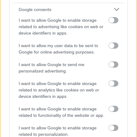
gyógyítással foglalkozom, vagy nevezzük minek -
Google consents
ráteszem a kezem az ember fejére, és ahogy az
egyik, sokadszori alkalommal visszajáró mondja,
I want to allow Google to enable storage
"sütni kezdem az agyát". Esküszöm, leghőbb
related to advertising like cookies on web or
vágyam, hogy tudjam, mi történik ilyenkor. Annyit
device identifiers in apps.
tudok, hogy az egyik nőnél másfél hete késő
menstruációja megjön, amint felkel kezelés után, a
I want to allow my user data to be sent to
másik egyik hétről a másikra saját meglepetésére is
Google for online advertising purposes.
leszokott a húsevésről, másnak törött karjában
I want to allow Google to send me
radikálisan csökken a fájdalom, és sorolhatnám.
personalized advertising.
Meg hogy nálam ez valami furcsa meditatív
tudatállapot. Hogy mi zajlik az agyamban ilyenkor,
I want to allow Google to enable storage
hogy hogyan vagyunk összehangolódva azzal, akivel
related to analytics like cookies on web or
éppen dolgozom, mit csinálnak bennünk a
device identifiers in apps.
valamiféle hullámhosszok, molekulák, mindez
számomra rejtély. Ha találnék egy elfogulatlan
I want to allow Google to enable storage
"szkeptikust", aki segítene megérteni, tudományos
related to functionality of the website or app.
megalapozottá vagy ugyanekkora igényességgel
humbuggá nyilvánítani a jelenséget, én állok elébe.
I want to allow Google to enable storage
Rám rakhatnak műszereket akár, ha kitalálják, mit
related to personalization.