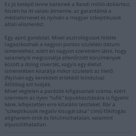
Ez jó belépő lenne bárkinek a Randi millió dollárhoz,
hiszen ha itt valaki átmenne, az garantálná a
médiahírnevet és nyilván a magyar szkeptikusok
általi elismerést.
Egy apró gondolat. Mivel asztrológusok felette
ragaszkodnak a nagyon pontos születési dátum
ismeretéhez, ezért én nagyon szeretném látni, hogy
valamelyik megcsinálja ellenőrzött körülmények
között a dolog inverzét, vagyis egy életút
ismeretében kitalálja mikor született az illető.
(Nyilván egy kerekített értékből kiindulva)
Állítólag ezt tudják.
Mivel végtelen a parázók kifigásainak száma, ezért
szerintem az ilyen "lufik" kipukkasztására is figyelni
kéne, kifejezetten erre kitalálni teszteket. Bár a
"szkeptikusok negatív kisugárzása" című főkifogás
alighanem örök és felülmúlhatalan, valamint
elpusztíthatatlan.