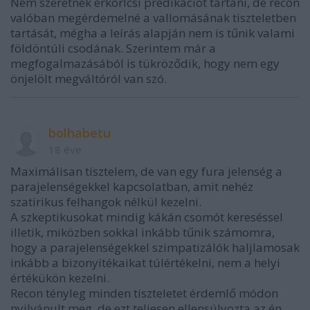
Nem szeretnék erkörlcsi prédikációt tartani, de recon
valóban megérdemelné a vallomásának tiszteletben
tartását, mégha a leírás alapján nem is tűnik valami
földöntúli csodának. Szerintem már a
megfogalmazásából is tükröződik, hogy nem egy
önjelölt megváltóról van szó.
bolhabetu
18 éve
Maximálisan tisztelem, de van egy fura jelenség a
parajelenségekkel kapcsolatban, amit nehéz
szatirikus felhangok nélkül kezelni.
A szkeptikusokat mindig kákán csomót kereséssel
illetik, miközben sokkal inkább tűnik számomra,
hogy a parajelenségekkel szimpatizálók haljlamosak
inkább a bizonyítékaikat túlértékelni, nem a helyi
értékükön kezelni.
Recon tényleg minden tiszteletet érdemlő módon
nyilvánult meg, de ezt teljesen ellensúlyozta az én