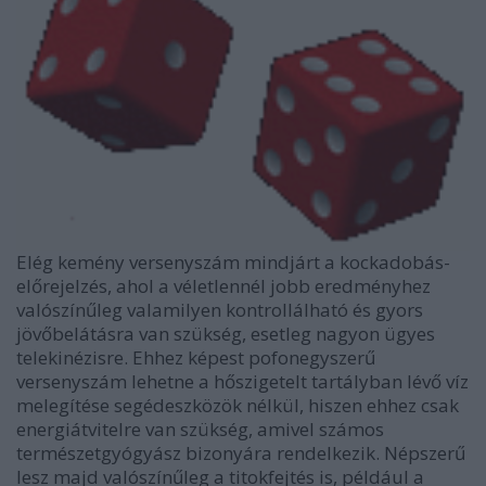
Elég kemény versenyszám mindjárt a kockadobás-
előrejelzés, ahol a véletlennél jobb eredményhez
valószínűleg valamilyen kontrollálható és gyors
jövőbelátásra van szükség, esetleg nagyon ügyes
telekinézisre. Ehhez képest pofonegyszerű
versenyszám lehetne a hőszigetelt tartályban lévő víz
melegítése segédeszközök nélkül, hiszen ehhez csak
energiátvitelre van szükség, amivel számos
természetgyógyász bizonyára rendelkezik. Népszerű
lesz majd valószínűleg a titokfejtés is, például a