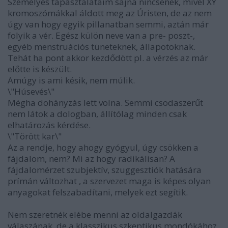
Személyes tapasztalataim sajna nincsenek, mivel XY
kromoszómákkal áldott meg az Úristen, de az nem
úgy van hogy egyik pillanatban semmi, aztán már
folyik a vér. Egész külön neve van a pre- poszt-,
egyéb menstruációs tüneteknek, állapotoknak.
Tehát ha pont akkor kezdődött pl. a vérzés az már
előtte is készült.
Amúgy is ami késik, nem múlik.
\"Húsevés\"
Mégha dohányzás lett volna. Semmi csodaszerűt
nem látok a dologban, állítólag minden csak
elhatározás kérdése.
\"Törött kar\"
Az a rendje, hogy ahogy gyógyul, úgy csökken a
fájdalom, nem? Mi az hogy radikálisan? A
fájdalomérzet szubjektív, szuggesztiók hatására
prímán változhat , a szervezet maga is képes olyan
anyagokat felszabadítani, melyek ezt segítik.
Nem szeretnék elébe menni az oldalgazdák
válaszának, de a klasszikus szkeptikus mondókához