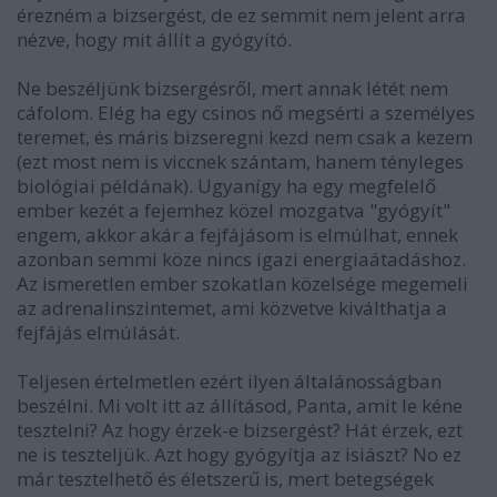
érezném a bizsergést, de ez semmit nem jelent arra
nézve, hogy mit állít a gyógyító.
Ne beszéljünk bizsergésről, mert annak létét nem
cáfolom. Elég ha egy csinos nő megsérti a személyes
teremet, és máris bizseregni kezd nem csak a kezem
(ezt most nem is viccnek szántam, hanem tényleges
biológiai példának). Ugyanígy ha egy megfelelő
ember kezét a fejemhez közel mozgatva "gyógyít"
engem, akkor akár a fejfájásom is elmúlhat, ennek
azonban semmi köze nincs igazi energiaátadáshoz.
Az ismeretlen ember szokatlan közelsége megemeli
az adrenalinszintemet, ami közvetve kiválthatja a
fejfájás elmúlását.
Teljesen értelmetlen ezért ilyen általánosságban
beszélni. Mi volt itt az állításod, Panta, amit le kéne
tesztelni? Az hogy érzek-e bizsergést? Hát érzek, ezt
ne is teszteljük. Azt hogy gyógyítja az isiászt? No ez
már tesztelhető és életszerű is, mert betegségek