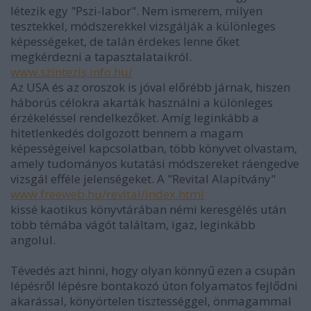
létezik egy "Pszi-labor". Nem ismerem, milyen
tesztekkel, módszerekkel vizsgálják a különleges
képességeket, de talán érdekes lenne őket
megkérdezni a tapasztalataikról.
www.szintezis.info.hu/
Az USA és az oroszok is jóval előrébb járnak, hiszen
háborús célokra akarták használni a különleges
érzékeléssel rendelkezőket. Amíg leginkább a
hitetlenkedés dolgozott bennem a magam
képességeivel kapcsolatban, több könyvet olvastam,
amely tudományos kutatási módszereket ráengedve
vizsgál efféle jelenségeket. A "Revital Alapítvány"
www.freeweb.hu/revital/index.html
kissé kaotikus könyvtárában némi keresgélés után
több témába vágót találtam, igaz, leginkább
angolul.
Tévedés azt hinni, hogy olyan könnyű ezen a csupán
lépésről lépésre bontakozó úton folyamatos fejlődni
akarással, könyörtelen tisztességgel, önmagammal