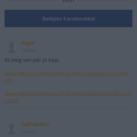
VAGY
Rigor
19 éve
Itt még van pár jó tipp:
www.kfki.hu/chemonet/TermVil/szkeptikus/para.ht
ml
www.kfki.hu/chemonet/TermVil/tv2002/tv0208/rand
i.html
bolhabetu
19 éve