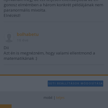
gonosz elmémben a három konkrét példájának nem
paranormális mivolta.
Elnézést!
bolhabetu
18 éve
Dii
Azt én is megnézném, hogy valami ellentmond a
matematikának :)
SÜTI BEÁLLÍTÁSOK MÓDOSÍTÁSA
mobil
|
teljes