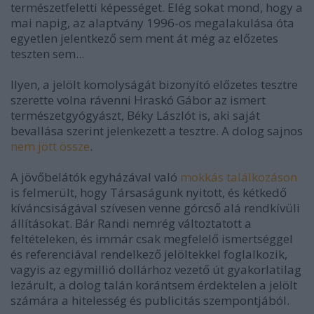
természetfeletti képességet. Elég sokat mond, hogy a
mai napig, az alaptvány 1996-os megalakulása óta
egyetlen jelentkező sem ment át még az előzetes
teszten sem...
Ilyen, a jelölt komolyságát bizonyító előzetes tesztre
szerette volna rávenni Hraskó Gábor az ismert
természetgyógyászt, Béky Lászlót is, aki saját
bevallása szerint jelenkezett a tesztre.
A dolog sajnos
nem jött össze
.
A jövőbelátók egyházával való
mokkás találkozáson
is felmerült, hogy Társaságunk nyitott, és kétkedő
kíváncsiságával szívesen venne górcső alá rendkívüli
állításokat. Bár Randi nemrég változtatott a
feltételeken, és immár csak megfelelő ismertséggel
és referenciával rendelkező jelöltekkel foglalkozik,
vagyis az egymillió dollárhoz vezető út gyakorlatilag
lezárult, a dolog talán korántsem érdektelen a jelölt
számára a hitelesség és publicitás szempontjából.