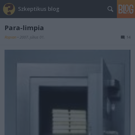
Szkeptikus blog
Para-limpia
Ropian
•
2007. július 01.
14