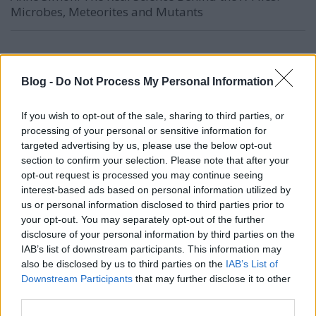
Microbes, Meteorites and Mutants
bolhabetu
Blog -
Do Not Process My Personal Information
18 éve
1. Kontextusfüggő.
If you wish to opt-out of the sale, sharing to third parties, or
processing of your personal or sensitive information for
Maguk a jelenségek:
targeted advertising by us, please use the below opt-out
Az X-aktákban szereplő jelenségek, mint jelenségek
section to confirm your selection. Please note that after your
sci-fi sztandardok.
opt-out request is processed you may continue seeing
Asimov Alapítványában is vannak pszionikus
interest-based ads based on personal information utilized by
mutánsok, a pszí jelenségek megjelennek Philip K.
us or personal information disclosed to third parties prior to
Dick-nél (bár ő egy külön eset, hogy sci-fi-e), Fred
your opt-out. You may separately opt-out of the further
Pohl hícsí történeteiben egy egykor itt járt idegen
disclosure of your personal information by third parties on the
civilizáció nyomaira bukkannak, Arthur C Clarke-tól
IAB’s list of downstream participants. This information may
a Gyermekkor vége gyakorlatilag az indigó
also be disclosed by us to third parties on the
IAB’s List of
jelenségről szól (illetve fordítva, ő lehetett az ihlető),
Downstream Participants
that may further disclose it to other
az Űrodisszeia-ban egy misztikus tárgy beavatkozik
third parties.
az emberi evolúcióba, később egy ember