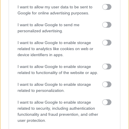
Valóság.
Minden rész végén ott volt a szabványszöveg.
I want to allow my user data to be sent to
Bárminemű hasonlóság blabla...
Google for online advertising purposes.
Sokkal inkább bosszantóak a huszadrangú kópiák,
I want to allow Google to send me
melyek azt állítják magukról, hogy valósak (Y-akták
personalized advertising.
leánykori nevén Pszí-faktor, rendőrös látnokos
sorozatok, Igaz vagy hamis, ahol kitalált történetek
I want to allow Google to enable storage
és nagyvárosi legendák (szerintük igaz) között kell
related to analytics like cookies on web or
különbséget tenni )
device identifiers in apps.
I want to allow Google to enable storage
Voltak gyenge részek, sőt kifejezetten buták is (pl. a
related to functionality of the website or app.
betegségek lelki okairól és a kézrátételes
gyógyításról szóló, asztrológia), de például a
I want to allow Google to enable storage
csotányinváziós zseniális, meg az is ahol egy idős író
related to personalization.
divatból ír egy könyvet az UFÓ-król, és minden
szemtanú másképp mondja el ugyanazt az esetet. Az
I want to allow Google to enable storage
is vicces amikor egy vallásos állítás esetén szerepet
related to security, including authentication
cserél a két főhős, mivel szerencsétlen szkeptikus
functionality and fraud prevention, and other
Scully hívő katolikus, míg Moulder ateista ("... és
user protection.
még csodálkoznak, hogy otthon maradok vasárnap