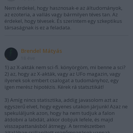
Nem érdekel, hogy hasznosak-e az áltudományok,
az ezoteria, a vallás vagy bármilyen téves tan. Az
érdekel, hogy tévesek. És szerintem egy szkeptikus
társaságnak is ez a feladata.
Brendel Mátyás
18 éve
1) az X-akták nem sci-fi. könyörgöm, mi benne a sci?
2) az, hogy az X-akták, vagy az UFo magazin, vagy
ilyenek sok embert csalogat a tudományhoz, egy
igen merész hipotézis. Kérek rá statsztikát!
3) Amíg nincs statisztika, addig javasolom azt az
egyszerű elvet, hogy egyenes utakon járjunk! Azaz ne
spekuláljunk azon, hogy ha nem tudjuk a falon
átdobni a labdát, akkor dobjuk lefele, és majd
visszapattanásból átmegy. A természetben
általában csillapított rezgőmozgások vannak.