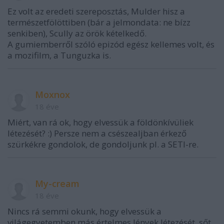
Ez volt az eredeti szereposztás, Mulder hisz a
természetfölöttiben (bár a jelmondata: ne bízz
senkiben), Scully az örök kételkedő.
A gumiemberről szóló epizód egész kellemes volt, és
a mozifilm, a Tunguzka is.
Moxnox
18 éve
Miért, van rá ok, hogy elvessük a földönkívüliek
létezését? :) Persze nem a csészealjban érkező
szürkékre gondolok, de gondoljunk pl. a SETI-re.
My-cream
18 éve
Nincs rá semmi okunk, hogy elvessük a
világegyetemben más értelmes lények létezését, sőt,