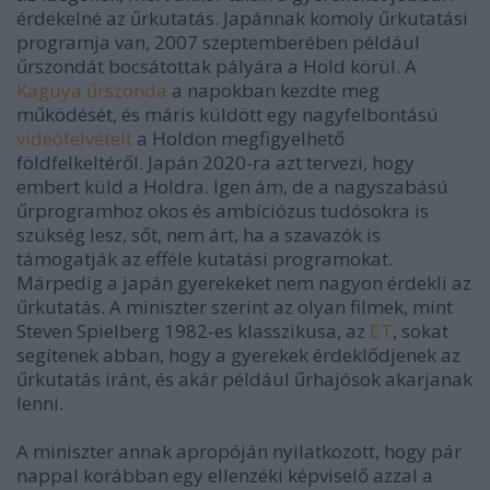
érdekelné az űrkutatás. Japánnak komoly űrkutatási
programja van, 2007 szeptemberében például
űrszondát bocsátottak pályára a Hold körül. A
Kaguya űrszonda
a napokban kezdte meg
működését, és máris küldött egy nagyfelbontású
videófelvételt
a Holdon megfigyelhető
földfelkeltéről. Japán 2020-ra azt tervezi, hogy
embert küld a Holdra. Igen ám, de a nagyszabású
űrprogramhoz okos és ambíciózus tudósokra is
szükség lesz, sőt, nem árt, ha a szavazók is
támogatják az efféle kutatási programokat.
Márpedig a japán gyerekeket nem nagyon érdekli az
űrkutatás. A miniszter szerint az olyan filmek, mint
Steven Spielberg 1982-es klasszikusa, az
ET
, sokat
segítenek abban, hogy a gyerekek érdeklődjenek az
űrkutatás iránt, és akár például űrhajósok akarjanak
lenni.
A miniszter annak apropóján nyilatkozott, hogy pár
nappal korábban egy ellenzéki képviselő azzal a