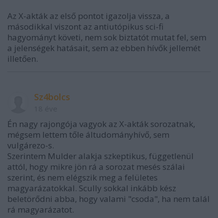
Az X-akták az első pontot igazolja vissza, a
másodikkal viszont az antiutópikus sci-fi
hagyományt követi, nem sok biztatót mutat fel, sem
a jelenségek hatásait, sem az ebben hívők jellemét
illetően.
Sz4bolcs
18 éve
Én nagy rajongója vagyok az X-akták sorozatnak,
mégsem lettem tőle áltudományhívő, sem
vulgárezo-s.
Szerintem Mulder alakja szkeptikus, függetlenül
attól, hogy mikre jön rá a sorozat mesés szálai
szerint, és nem elégszik meg a felületes
magyarázatokkal. Scully sokkal inkább kész
beletörődni abba, hogy valami "csoda", ha nem talál
rá magyarázatot.