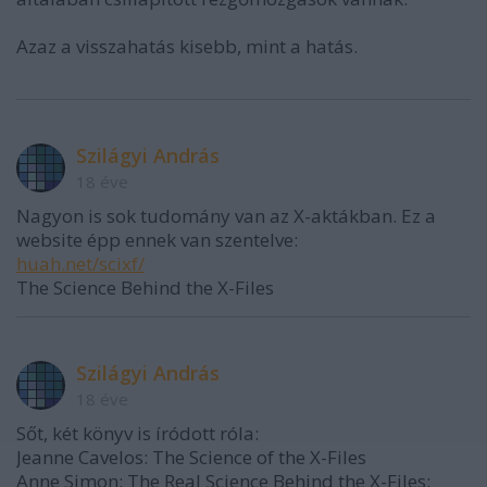
Azaz a visszahatás kisebb, mint a hatás.
Szilágyi András
18 éve
Nagyon is sok tudomány van az X-aktákban. Ez a
website épp ennek van szentelve:
huah.net/scixf/
The Science Behind the X-Files
Szilágyi András
18 éve
Sőt, két könyv is íródott róla:
Jeanne Cavelos: The Science of the X-Files
Anne Simon: The Real Science Behind the X-Files: