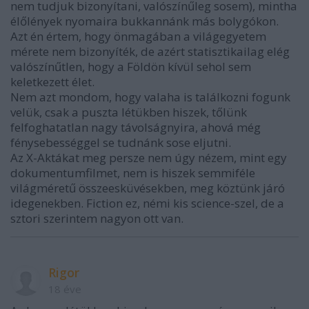
nem tudjuk bizonyítani, valószínűleg sosem), mintha
élőlények nyomaira bukkannánk más bolygókon.
Azt én értem, hogy önmagában a világegyetem
mérete nem bizonyíték, de azért statisztikailag elég
valószínűtlen, hogy a Földön kívül sehol sem
keletkezett élet.
Nem azt mondom, hogy valaha is találkozni fogunk
velük, csak a puszta létükben hiszek, tőlünk
felfoghatatlan nagy távolságnyira, ahová még
fénysebességgel se tudnánk sose eljutni.
Az X-Aktákat meg persze nem úgy nézem, mint egy
dokumentumfilmet, nem is hiszek semmiféle
világméretű összeesküvésekben, meg köztünk járó
idegenekben. Fiction ez, némi kis science-szel, de a
sztori szerintem nagyon ott van.
Rigor
18 éve