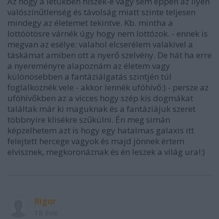
Az hogy a létükben hiszek-e vagy sem éppen az ilyen
valószínűtlenség és távolság miatt szinte teljesen
mindegy az életemet tekintve. Kb. mintha a
lottóötösre várnék úgy hogy nem lottózok. - ennek is
megvan az esélye: valahol elcserélem valakivel a
táskámat amiben ott a nyerő szelvény. De hát ha erre
a nyereményre alapoznám az életem vagy
különösebben a fantáziálgatás szintjén túl
foglalkoznék vele - akkor lennék ufóhívő:) - persze az
ufóhívőkben az a vicces hogy szép kis dogmákat
találtak már ki maguknak és a fantáziájuk szeret
többnyire klisékre szűkülni. Én meg simán
képzelhetem azt is hogy egy hatalmas galaxis itt
felejtett hercege vagyok és majd jönnek értem
elvisznek, megkoronáznak és én leszek a világ ura!:)
Rigor
18 éve