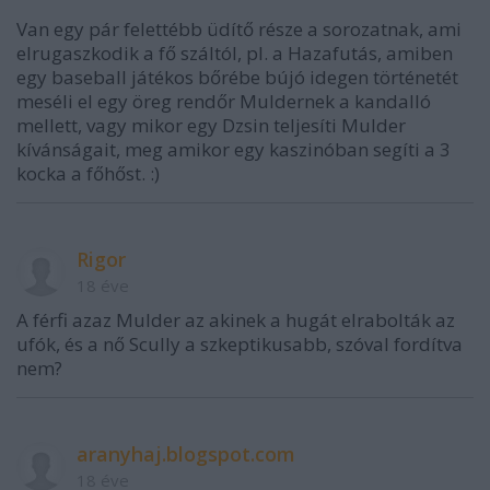
Van egy pár felettébb üdítő része a sorozatnak, ami
elrugaszkodik a fő száltól, pl. a Hazafutás, amiben
egy baseball játékos bőrébe bújó idegen történetét
meséli el egy öreg rendőr Muldernek a kandalló
mellett, vagy mikor egy Dzsin teljesíti Mulder
kívánságait, meg amikor egy kaszinóban segíti a 3
kocka a főhőst. :)
Rigor
18 éve
A férfi azaz Mulder az akinek a hugát elrabolták az
ufók, és a nő Scully a szkeptikusabb, szóval fordítva
nem?
aranyhaj.blogspot.com
18 éve