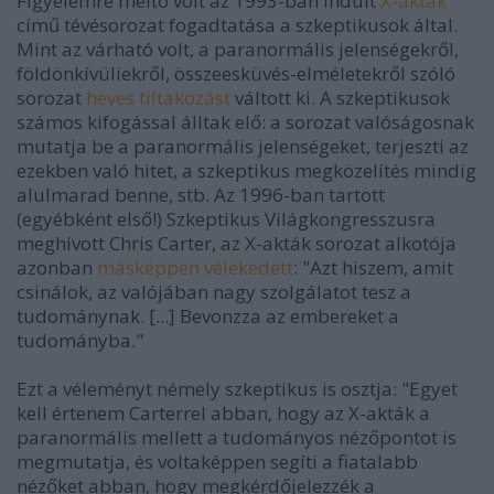
Figyelemre méltó volt az 1993-ban indult
X-akták
című tévésorozat fogadtatása a szkeptikusok által.
Mint az várható volt, a paranormális jelenségekről,
földönkívüliekről, összeesküvés-elméletekről szóló
sorozat
heves tiltakozást
váltott ki. A szkeptikusok
számos kifogással álltak elő: a sorozat valóságosnak
mutatja be a paranormális jelenségeket, terjeszti az
ezekben való hitet, a szkeptikus megközelítés mindig
alulmarad benne, stb. Az 1996-ban tartott
(egyébként első!) Szkeptikus Világkongresszusra
meghívott Chris Carter, az X-akták sorozat alkotója
azonban
másképpen vélekedett
: "Azt hiszem, amit
csinálok, az valójában nagy szolgálatot tesz a
tudománynak. [...] Bevonzza az embereket a
tudományba."
Ezt a véleményt némely szkeptikus is osztja: "Egyet
kell értenem Carterrel abban, hogy az X-akták a
paranormális mellett a tudományos nézőpontot is
megmutatja, és voltaképpen segíti a fiatalabb
nézőket abban, hogy megkérdőjelezzék a