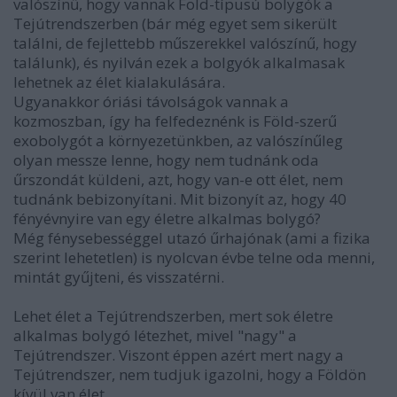
valószínű, hogy vannak Föld-típusú bolygók a
Tejútrendszerben (bár még egyet sem sikerült
találni, de fejlettebb műszerekkel valószínű, hogy
találunk), és nyilván ezek a bolgyók alkalmasak
lehetnek az élet kialakulására.
Ugyanakkor óriási távolságok vannak a
kozmoszban, így ha felfedeznénk is Föld-szerű
exobolygót a környezetünkben, az valószínűleg
olyan messze lenne, hogy nem tudnánk oda
űrszondát küldeni, azt, hogy van-e ott élet, nem
tudnánk bebizonyítani. Mit bizonyít az, hogy 40
fényévnyire van egy életre alkalmas bolygó?
Még fénysebességgel utazó űrhajónak (ami a fizika
szerint lehetetlen) is nyolcvan évbe telne oda menni,
mintát gyűjteni, és visszatérni.
Lehet élet a Tejútrendszerben, mert sok életre
alkalmas bolygó létezhet, mivel "nagy" a
Tejútrendszer. Viszont éppen azért mert nagy a
Tejútrendszer, nem tudjuk igazolni, hogy a Földön
kívül van élet.