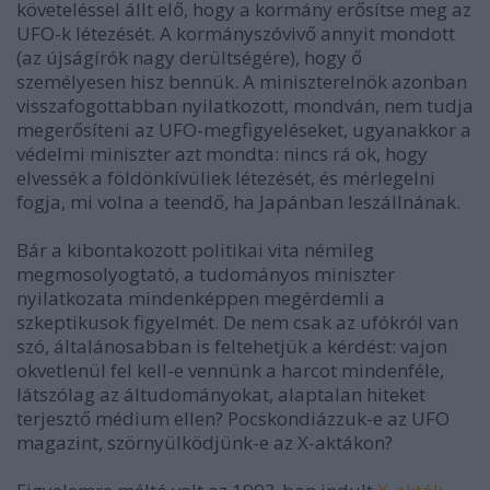
követeléssel állt elő, hogy a kormány erősítse meg az
UFO-k létezését. A kormányszóvivő annyit mondott
(az újságírók nagy derültségére), hogy ő
személyesen hisz bennük. A miniszterelnök azonban
visszafogottabban nyilatkozott, mondván, nem tudja
megerősíteni az UFO-megfigyeléseket, ugyanakkor a
védelmi miniszter azt mondta: nincs rá ok, hogy
elvessék a földönkívüliek létezését, és mérlegelni
fogja, mi volna a teendő, ha Japánban leszállnának.
Bár a kibontakozott politikai vita némileg
megmosolyogtató, a tudományos miniszter
nyilatkozata mindenképpen megérdemli a
szkeptikusok figyelmét. De nem csak az ufókról van
szó, általánosabban is feltehetjük a kérdést: vajon
okvetlenül fel kell-e vennünk a harcot mindenféle,
látszólag az áltudományokat, alaptalan hiteket
terjesztő médium ellen? Pocskondiázzuk-e az UFO
magazint, szörnyülködjünk-e az X-aktákon?