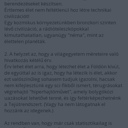
berendezéseket készítsen.
Értlemes élet nem feltétlenül hoz létre technikai
civilizációt!
Egy kozmikus környezetünkben bronzkori szinten
lévő civilizáció, a rádióteleszkópokkal
kimutathatatlan, ugyanúgy "néma", mint az
élettelen planéták.
2. A helyzet az, hogy a világegyetem méreteire való
hivatkozás kétélű érv.
Érv lehet élet arra, hogy létezhet élet a Földön kívül,
de egyúttal az is igaz, hogy ha létezik is élet, akkor
ezt valószínűleg sohasem tudjuk igazolni, hacsak
nem kifejlesztünk egy sci-fikből ismert, térugrásokat
végrehajtó "hiperhajtóművet", amely bolygóközi
uazásokat lehetővé tenné, és így feltérképezhetnénk
a Tejútrendszert. (Vagy ha nem látogatnak el
hozzánk az idegenek.)
Az rendben van, hogy már csak statisztikailag is