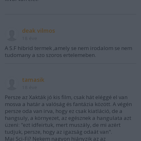
deak vilmos
18 éve
A S.F hibrid termek ,amely se nem irodalom se nem
tudomany a szo szoros ertelemeben.
tamasik
18 éve
Persze az Xakták jó kis film, csak hát eléggé el van
mosva a határ a valóság és fantázia között. A végén
persze oda van irva, hogy ez csak kiatláció, de a
hangsuly, a környezet, az egésznek a hangulata azt
üzeni: "ezt idfeirtuk, mert muszály, de mi azért
tudjuk, persze, hogy az igazság odaát van".
Mai Sci-Fi? Nekem nagyon hiányzik az az