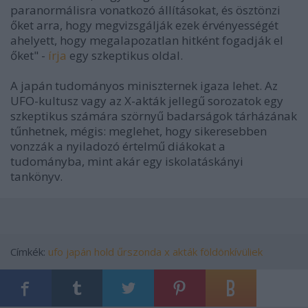
paranormálisra vonatkozó állításokat, és ösztönzi
őket arra, hogy megvizsgálják ezek érvényességét
ahelyett, hogy megalapozatlan hitként fogadják el
őket" -
írja
egy szkeptikus oldal.
A japán tudományos miniszternek igaza lehet. Az
UFO-kultusz vagy az X-akták jellegű sorozatok egy
szkeptikus számára szörnyű badarságok tárházának
tűnhetnek, mégis: meglehet, hogy sikeresebben
vonzzák a nyiladozó értelmű diákokat a
tudományba, mint akár egy iskolatáskányi
tankönyv.
Címkék:
ufo
japán
hold
űrszonda
x akták
földönkívüliek