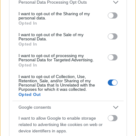
Please note that this website/app uses one or more Google
szellemlénnyé változik.
Personal Data Processing Opt Outs
services and may gather and store information including but
not limited to your visit or usage behaviour. You may click to
I want to opt-out of the Sharing of my
Mi a sci-fi?
personal data.
grant or deny consent to Google and its third-party tags to
Jó kérdés.
Opted In
use your data for below specified purposes in below Google
A jelen társadalmi problémáinak kivetítése egy fiktív
consent section.
I want to opt-out of the Sale of my
jövőbe, vagy közel-jelenbe, vagy valami efféle, nem
Personal Data.
túlzottan elrugaszkodva a valóságtól.
Opted In
Az X-Akták a modern elidegenedés és a paranoia
I want to opt-out of processing my
eposza, a világ bonyolultságába és végső
Personal Data for Targeted Advertising.
megismerhetetlenségébe belegárgyuló ember
Opted In
megjelenítése, legmélyebb félelmeink
végigzongorázója.
I want to opt-out of Collection, Use,
Retention, Sale, and/or Sharing of my
Personal Data that Is Unrelated with the
Összeesküvéselmélet-tematika:
Purposes for which it was collected.
Opted Out
A paranoia öl, butít és nyomorba dönt, de az
irodalom legnagyobb alakjai mind dilinyósok.
Google consents
(Hamlet, Don Quijote, Akakij Akakijevics,
Raszkolnyikov, Patrick Bateman stb.)
I want to allow Google to enable storage
Minden a befogadón múlik.
related to advertising like cookies on web or
device identifiers in apps.