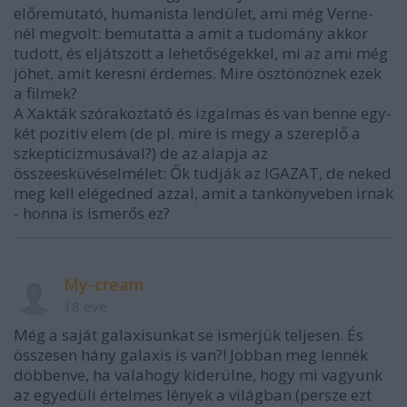
előremutató, humanista lendület, ami még Verne-
nél megvolt: bemutatta a amit a tudomány akkor
tudott, és eljátszott a lehetőségekkel, mi az ami még
jöhet, amit keresni érdemes. Mire ösztönöznek ezek
a filmek?
A Xakták szórakoztató és izgalmas és van benne egy-
két pozitiv elem (de pl. mire is megy a szereplő a
szkepticizmusával?) de az alapja az
összeesküvéselmélet: Ők tudják az IGAZAT, de neked
meg kell elégedned azzal, amit a tankönyveben irnak
- honna is ismerős ez?
My-cream
18 éve
Még a saját galaxisunkat se ismerjük teljesen. És
összesen hány galaxis is van?! Jobban meg lennék
döbbenve, ha valahogy kiderülne, hogy mi vagyunk
az egyedüli értelmes lények a világban (persze ezt