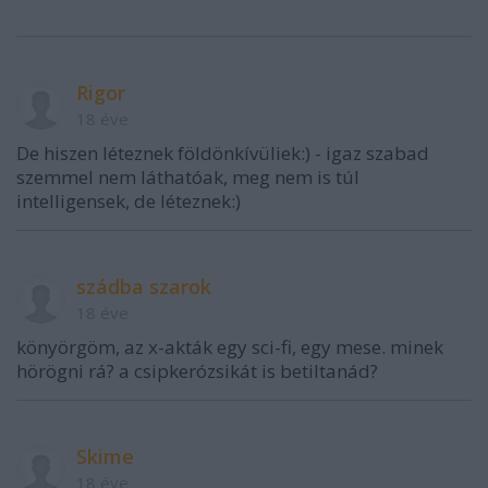
Rigor
18 éve
De hiszen léteznek földönkívüliek:) - igaz szabad
szemmel nem láthatóak, meg nem is túl
intelligensek, de léteznek:)
szádba szarok
18 éve
könyörgöm, az x-akták egy sci-fi, egy mese. minek
hörögni rá? a csipkerózsikát is betiltanád?
Skime
18 éve