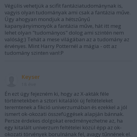
Végülis vehetjük a scifit fantáziatudománynak is,
vagyis olyan tudományak ami csak a fantázia műve.
Úgy ahogyan mondjuk a hétszűnyű
kapanyányimonyók a fantázia műve, hát itt meg
lehet olyan "tudományos" dolog ami szintén nem
valóság:) Tehát a mese világában az a tudomány az
érvényes. Mint Harry Potternél a mágia - ott az
tudomány szinten van!:P
Keyser
18 éve
Én ezt úgy fejezném ki, hogy az X-akták féle
történetekben a sztori kitalálói új feltételeket
teremtenek a fikció univerzumában és ezekkel a jól
ismert ok-okozati összefüggések alapján bánnak.
Persze érdekes dolgokat eredményezhetne az, ha
egy kitalált univerzum feltételei közül épp az ok-
okozati törvények borulnának fel, avagy tűnnének el.