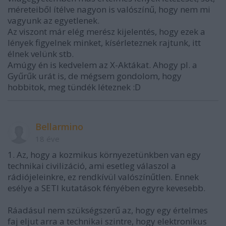
méreteiből ítélve nagyon is valószínű, hogy nem mi
vagyunk az egyetlenek.
Az viszont már elég merész kijelentés, hogy ezek a
lények figyelnek minket, kísérleteznek rajtunk, itt
élnek velünk stb.
Amúgy én is kedvelem az X-Aktákat. Ahogy pl. a
Gyűrűk urát is, de mégsem gondolom, hogy
hobbitok, meg tündék léteznek :D
Bellarmino
18 éve
1. Az, hogy a kozmikus környezetünkben van egy
technikai civilizáció, ami esetleg válaszol a
rádiójeleinkre, ez rendkívül valószínűtlen. Ennek
esélye a SETI kutatások fényében egyre kevesebb.
Ráadásul nem szükségszerű az, hogy egy értelmes
faj eljut arra a technikai szintre, hogy elektronikus