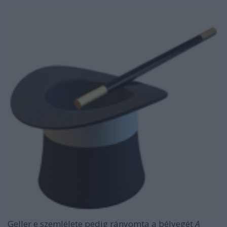
Geller e szemlélete pedig rányomta a bélyegét
A