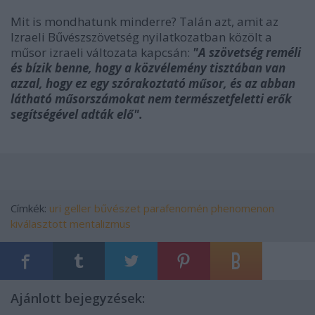
Mit is mondhatunk minderre? Talán azt, amit az
Izraeli Bűvészszövetség nyilatkozatban közölt a
műsor izraeli változata kapcsán:
"A szövetség reméli
és bízik benne, hogy a közvélemény tisztában van
azzal, hogy ez egy szórakoztató műsor, és az abban
látható műsorszámokat nem természetfeletti erők
segítségével adták elő".
Címkék:
uri geller
bűvészet
parafenomén
phenomenon
kiválasztott
mentalizmus
Ajánlott bejegyzések: