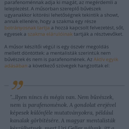
parafenoménnak adja ki magát, az megérdemli a
leleplezést. A műsorban szereplő bűvészek
ugyanakkor kitörési lehetőségnek tekintik a showt,
annak ellenére, hogy a szakma egy része
botrányosnak tartja
a hozzá kapcsolt felvezetést, sőt,
egyesek a
szakma elárulóinak
tartják a résztvevőket.
A műsor készítői végül is egy öszvér megoldás
mellett döntöttek: a mentalisták szerintük nem
bűvészek és nem is parafenomének. Az
Aktív egyik
adásában
a következő szövegek hangzottak el:
"...Ilyen nincs és mégis van. Nem bűvészek,
nem is parafenoménok. A gondolat erejével
képesek különféle mutatványokra, például
kanalak görbítésére. A magyar mentalisták
készülhetnek, mert Uri Geller nálunk, itt a