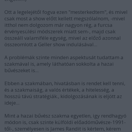
Ott a legelejétől fogva ezen "mesterkedtem", és mivel
csak most a show előtt kellett megszólalnom, -mivel
itthol nem dolgozom már nagyon rég, a furcsa
érvényesülési módszerek miatt sem-, majd csak
összeáll valamiféle egység, mivel az előző azonnal
összeomlott a Geller show indulásával...
A problémák szinte minden aspektusát tudattam a
szakmával is, amely láthatóan sokkolta a hazai
bűvészeket is...
Ebben a szakmában, hivatásban is rendet kell tenni,
és a szakmaiság, a valós értékek, a hitelesség, a
hosszú távú stratégiák., kidolgozásának is eljött az
ideje...
Mint a hazai bűvész szakma egyetlen, igy rendhagyó
módon is, csak szinte külföldi előadóművésze-1991-
től-, személyesen is James Randit is kértem, kérem