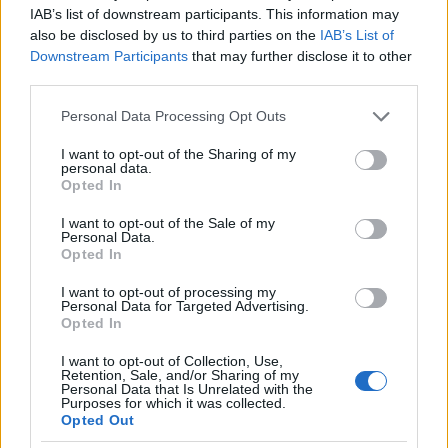
Még jobb kérdés:
IAB’s list of downstream participants. This information may
"Miért kell a jóshoz előzetesen bejelentkezni?"
also be disclosed by us to third parties on the
IAB’s List of
Downstream Participants
that may further disclose it to other
third parties.
Indijoe
Please note that this website/app uses one or more Google
Personal Data Processing Opt Outs
services and may gather and store information including but
18 éve
not limited to your visit or usage behaviour. You may click to
I want to opt-out of the Sharing of my
A piramisra 34% tippelt. "Nem a piramisra" pedig
personal data.
grant or deny consent to Google and its third-party tags to
Opted In
66%. :-)
use your data for below specified purposes in below Google
consent section.
I want to opt-out of the Sale of my
Personal Data.
Opted In
Nebameg
18 éve
I want to opt-out of processing my
Personal Data for Targeted Advertising.
www.mtv.hu/videotar/?id=21081
Opted In
Csúnya szkeptikusok.... Fúj-fúj.
I want to opt-out of Collection, Use,
Retention, Sale, and/or Sharing of my
Personal Data that Is Unrelated with the
Purposes for which it was collected.
Joco74
Opted Out
18 éve