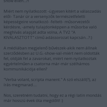
show ellen...?!
Miért nem nyilatkozott -ügyesen kitért a válaszadás
elől- Tanár úr a versenyzők természetfeletti
képességeire vonatkozó -feltett- műsorvezetői
kérdésre, -amely tulajdonképpen a műsorba való
meghívás alapját adta volna, A TV2 "A
KIVÁLASZTOTT" című adássorozat kapcsán...?:)
A médiában megjelenő bűvészek-akik nem állnak
szerződésben az U.G.-show-val-miért nem oldották
fel, oldják fel a zavarokat, miért nem nyilatkoztak
egyértelműen a csatorna már-már szélhámos
kommunikációja ellen?
"Verba volant, scripta manent." A szó elszáll(?), az
írás megmarad....
Nos, szeretném tudatni, hogy ez a régi latin mondás
már hosszú évek óta megdőlt! :)