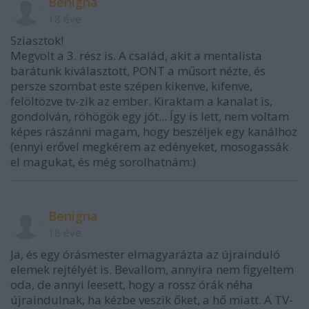
Benigna
18 éve
Sziasztok!
Megvolt a 3. rész is. A család, akit a mentalista
barátunk kiválasztott, PONT a műsort nézte, és
persze szombat este szépen kikenve, kifenve,
felöltözve tv-zik az ember. Kiraktam a kanalat is,
gondolván, röhögök egy jót... Így is lett, nem voltam
képes rászánni magam, hogy beszéljek egy kanálhoz
(ennyi erővel megkérem az edényeket, mosogassák
el magukat, és még sorolhatnám:)
Benigna
18 éve
Ja, és egy órásmester elmagyarázta az újrainduló
elemek rejtélyét is. Bevallom, annyira nem figyeltem
oda, de annyi leesett, hogy a rossz órák néha
újraindulnak, ha kézbe veszik őket, a hő miatt. A TV-