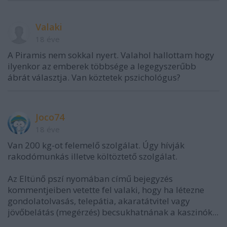
Valaki
18 éve
A Piramis nem sokkal nyert. Valahol hallottam hogy
ilyenkor az emberek többsége a legegyszerűbb
ábrát választja. Van köztetek pszichológus?
Joco74
18 éve
Van 200 kg-ot felemelő szolgálat. Úgy hívják
rakodómunkás illetve költöztető szolgálat.
Az Eltünő pszí nyomában című bejegyzés
kommentjeiben vetette fel valaki, hogy ha létezne
gondolatolvasás, telepátia, akaratátvitel vagy
jövőbelátás (megérzés) becsukhatnának a kaszinók...