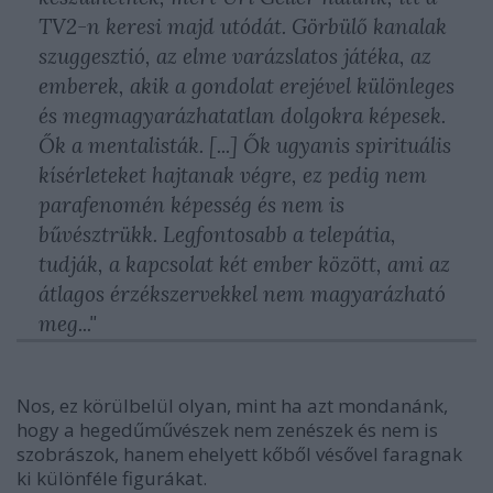
TV2-n keresi majd utódát. Görbülő kanalak
szuggesztió, az elme varázslatos játéka, az
emberek, akik a gondolat erejével különleges
és megmagyarázhatatlan dolgokra képesek.
Ők a mentalisták. [...] Ők ugyanis spirituális
kísérleteket hajtanak végre, ez pedig nem
parafenomén képesség és nem is
bűvésztrükk. Legfontosabb a telepátia,
tudják, a kapcsolat két ember között, ami az
átlagos érzékszervekkel nem magyarázható
meg..."
Nos, ez körülbelül olyan, mint ha azt mondanánk,
hogy a hegedűművészek nem zenészek és nem is
szobrászok, hanem ehelyett kőből vésővel faragnak
ki különféle figurákat.