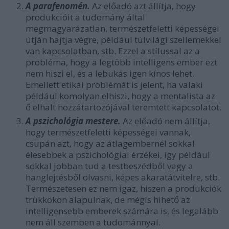
A parafenomén.
Az előadó azt állítja, hogy
produkcióit a tudomány által
megmagyarázatlan, természetfeletti képességei
útján hajtja végre, például túlvilági szellemekkel
van kapcsolatban, stb. Ezzel a stílussal az a
probléma, hogy a legtöbb intelligens ember ezt
nem hiszi el, és a lebukás igen kínos lehet.
Emellett etikai problémát is jelent, ha valaki
például komolyan elhiszi, hogy a mentalista az
ő elhalt hozzátartozójával teremtett kapcsolatot.
A pszichológia mestere.
Az előadó nem állítja,
hogy természetfeletti képességei vannak,
csupán azt, hogy az átlagembernél sokkal
élesebbek a pszichológiai érzékei, így például
sokkal jobban tud a testbeszédből vagy a
hanglejtésből olvasni, képes akaratátvitelre, stb.
Természetesen ez nem igaz, hiszen a produkciók
trükkökön alapulnak, de mégis hihető az
intelligensebb emberek számára is, és legalább
nem áll szemben a tudománnyal.