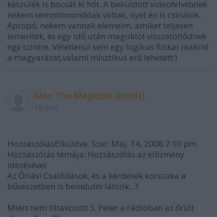
készülék is bocsát ki hőt. A beküldött videofelvételek
nekem semmitmondóak voltak, ilyet én is csinálok.
Apropó, nekem vannak elemeim, amiket teljesen
lemerítek, és egy idő után maguktól visszatöltődnek
egy szintre. Véletlenül sem egy logikus fizikai reakció
a magyarázat,valami misztikus erő lehetett:)
Alex The Magician (törölt)
18 éve
HozzászólásElküldve: Szer. Máj. 14, 2008 7:10 pm
Hozzászólás témája: Hozzászólás az előzmény
idézésével
Az Óriási Csalódások, és a kérdések korszaka a
bűvészetben is beindulni látszik...?
Miért nem tiltakozott S. Péter a rádióban az őrült