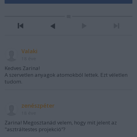
Valaki
18 éve
Kedves Zarina!
A szervetlen anyagok atomokból lettek. Ezt véletlen
tudom.
zenészpéter
18 éve
Zarina! Megosztanád velem, hogy mit jelent az
"asztráltestes projekció"?