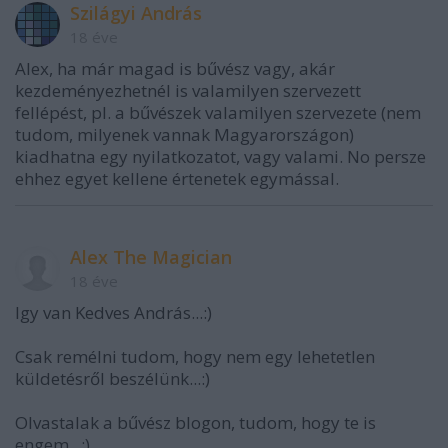
Szilágyi András
18 éve
Alex, ha már magad is bűvész vagy, akár
kezdeményezhetnél is valamilyen szervezett
fellépést, pl. a bűvészek valamilyen szervezete (nem
tudom, milyenek vannak Magyarországon)
kiadhatna egy nyilatkozatot, vagy valami. No persze
ehhez egyet kellene értenetek egymással.
Alex The Magician
18 éve
Igy van Kedves András...:)
Csak remélni tudom, hogy nem egy lehetetlen
küldetésről beszélünk...:)
Olvastalak a bűvész blogon, tudom, hogy te is
engem...:)