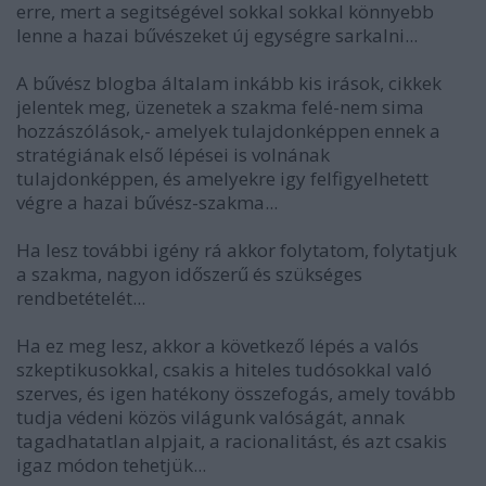
erre, mert a segitségével sokkal sokkal könnyebb
lenne a hazai bűvészeket új egységre sarkalni...
A bűvész blogba általam inkább kis irások, cikkek
jelentek meg, üzenetek a szakma felé-nem sima
hozzászólások,- amelyek tulajdonképpen ennek a
stratégiának első lépései is volnának
tulajdonképpen, és amelyekre igy felfigyelhetett
végre a hazai bűvész-szakma...
Ha lesz további igény rá akkor folytatom, folytatjuk
a szakma, nagyon időszerű és szükséges
rendbetételét...
Ha ez meg lesz, akkor a következő lépés a valós
szkeptikusokkal, csakis a hiteles tudósokkal való
szerves, és igen hatékony összefogás, amely tovább
tudja védeni közös világunk valóságát, annak
tagadhatatlan alpjait, a racionalitást, és azt csakis
igaz módon tehetjük...