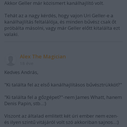
Akkor Geller már közismert kanálhajlító volt.
Tehát az a nagy kérdés, hogy vajon Uri Geller-e a
kanálhajlítás feltalálója, és minden bűvész csak őt
próbálta másolni, vagy már Geller előtt kitalálta ezt
valaki.
Alex The Magician
18 éve
Kedves András,
"Ki találta fel az első kanálhajlításos bűvésztrükköt?"
"Ki találta fel a gőzgépet?"-nem James Whatt, hanem
Denis Papin, stb...:)
Viszont az általad emlitett két úri ember nem ezen-
és ilyen szintű vitájáról volt szó akkoriban sajnos...:)