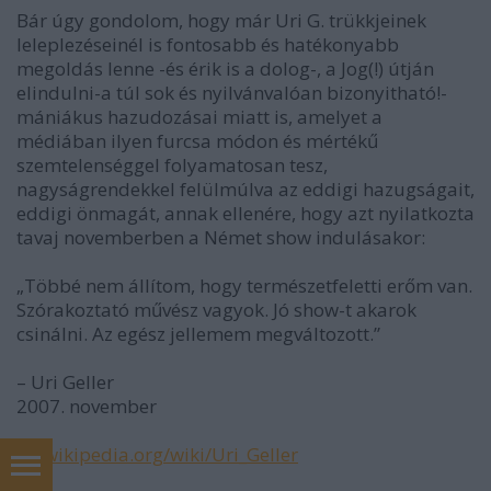
Bár úgy gondolom, hogy már Uri G. trükkjeinek
leleplezéseinél is fontosabb és hatékonyabb
megoldás lenne -és érik is a dolog-, a Jog(!) útján
elindulni-a túl sok és nyilvánvalóan bizonyitható!-
mániákus hazudozásai miatt is, amelyet a
médiában ilyen furcsa módon és mértékű
szemtelenséggel folyamatosan tesz,
nagyságrendekkel felülmúlva az eddigi hazugságait,
eddigi önmagát, annak ellenére, hogy azt nyilatkozta
tavaj novemberben a Német show indulásakor:
„Többé nem állítom, hogy természetfeletti erőm van.
Szórakoztató művész vagyok. Jó show-t akarok
csinálni. Az egész jellemem megváltozott.”
– Uri Geller
2007. november
hu.wikipedia.org/wiki/Uri_Geller