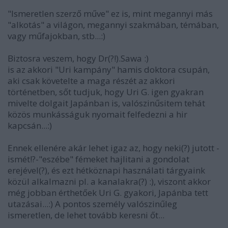
"Ismeretlen szerző műve" ez is, mint megannyi más
"alkotás" a világon, megannyi szakmában, témában,
vagy műfajokban, stb...:)
Biztosra veszem, hogy Dr(?!).Sawa :)
is az akkori "Uri kampány" hamis doktora csupán,
aki csak követelte a maga részét az akkori
történetben, sőt tudjuk, hogy Uri G. igen gyakran
mivelte dolgait Japánban is, valószinűsitem tehát
közös munkásságuk nyomait felfedezni a hir
kapcsán...:)
Ennek ellenére akár lehet igaz az, hogy neki(?) jutott -
ismét!?-"eszébe" fémeket hajlitani a gondolat
erejével(?), és ezt hétköznapi használati tárgyaink
közül alkalmazni pl. a kanalakra(?) :), viszont akkor
még jobban érthetőek Uri G. gyakori, Japánba tett
utazásai...:) A pontos személy valószinűleg
ismeretlen, de lehet tovább keresni őt...