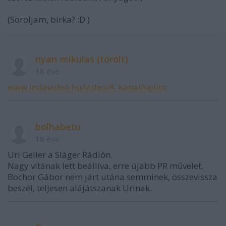
(Soroljam, birka? :D )
nyari mikulas (törölt)
18 éve
www.indavideo.hu/video/A_kanalhajlito
bolhabetu
18 éve
Uri Geller a Sláger Rádión.
Nagy vitának lett beállíva, erre újabb PR művelet,
Bochor Gábor nem járt utána semminek, összevissza
beszél, teljesen alájátszanak Urinak.