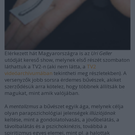
Elérkezett hát Magyarországra is az
Uri Geller
utódját kereső show, melynek első részét szombaton
láthattuk a TV2-n (aki nem látta, a
TV2
videóarchívumában
tekintheti meg részletekben). A
versenyzők jobb sorsra érdemes bűvészek, akiket
szerződésük arra kötelez, hogy többnek állítsák be
magukat, mint amik valójában.
A
mentalizmus
a bűvészet egyik ága, melynek célja
olyan parapszichológiai jelenségek
illúziójának
keltése, mint a gondolatolvasás, a jövőbelátás, a
távolbalátás és a pszichokinézis, továbbá a
spiritizmus egyes elemei, mint pl. a halottak