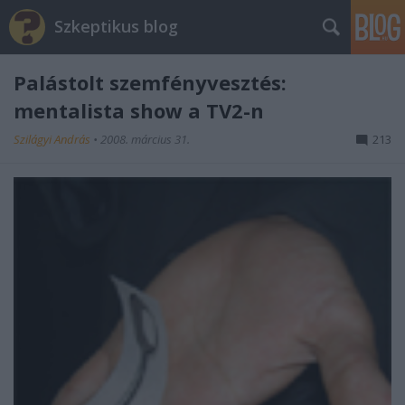
Szkeptikus blog
Palástolt szemfényvesztés:
mentalista show a TV2-n
Szilágyi András
•
2008. március 31.
213