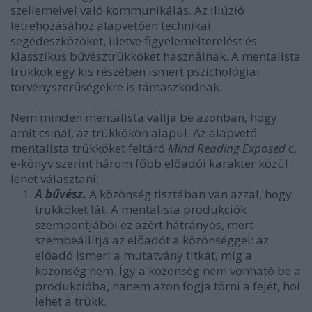
szellemeivel való kommunikálás. Az illúzió
létrehozásához alapvetően technikai
segédeszközöket, illetve figyelemelterelést és
klasszikus bűvésztrükköket használnak. A mentalista
trükkök egy kis részében ismert pszichológiai
törvényszerűségekre is támaszkodnak.
Nem minden mentalista vallja be azonban, hogy
amit csinál, az trükkökön alapul. Az alapvető
mentalista trükköket feltáró
Mind Reading Exposed
c.
e-könyv szerint három főbb előadói karakter közül
lehet választani:
A bűvész.
A közönség tisztában van azzal, hogy
trükköket lát. A mentalista produkciók
szempontjából ez azért hátrányos, mert
szembeállítja az előadót a közönséggel: az
előadó ismeri a mutatvány titkát, míg a
közönség nem. Így a közönség nem vonható be a
produkcióba, hanem azon fogja törni a fejét, hol
lehet a trükk.