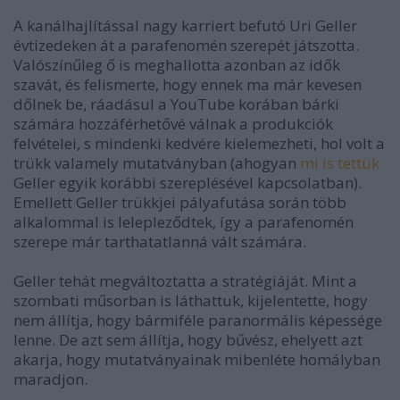
A kanálhajlítással nagy karriert befutó Uri Geller
évtizedeken át a parafenomén szerepét játszotta.
Valószínűleg ő is meghallotta azonban az idők
szavát, és felismerte, hogy ennek ma már kevesen
dőlnek be, ráadásul a YouTube korában bárki
számára hozzáférhetővé válnak a produkciók
felvételei, s mindenki kedvére kielemezheti, hol volt a
trükk valamely mutatványban (ahogyan
mi is tettük
Geller egyik korábbi szereplésével kapcsolatban).
Emellett Geller trükkjei pályafutása során több
alkalommal is lelepleződtek, így a parafenomén
szerepe már tarthatatlanná vált számára.
Geller tehát megváltoztatta a stratégiáját. Mint a
szombati műsorban is láthattuk, kijelentette, hogy
nem állítja, hogy bármiféle paranormális képessége
lenne. De azt sem állítja, hogy bűvész, ehelyett azt
akarja, hogy mutatványainak mibenléte homályban
maradjon.