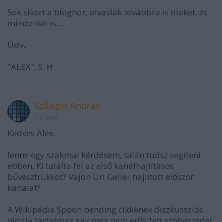
Sok sikert a bloghoz, olvaslak továbbra is titeket, és
mindenkit is...
Üdv,
"ALEX", S. H.
Szilágyi András
18 éve
Kedves Alex,
lenne egy szakmai kérdésem, talán tudsz segíteni
ebben. Ki találta fel az első kanálhajlításos
bűvésztrükköt? Vajon Uri Geller hajlított először
kanalat?
A Wikipédia Spoon bending cikkének diszkussziós
oldala tartalmaz egy meg nem erősített szóbeszédet