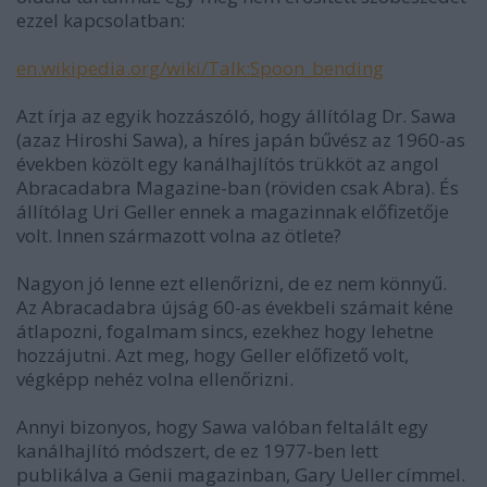
ezzel kapcsolatban:
en.wikipedia.org/wiki/Talk:Spoon_bending
Azt írja az egyik hozzászóló, hogy állítólag Dr. Sawa
(azaz Hiroshi Sawa), a híres japán bűvész az 1960-as
években közölt egy kanálhajlítós trükköt az angol
Abracadabra Magazine-ban (röviden csak Abra). És
állítólag Uri Geller ennek a magazinnak előfizetője
volt. Innen származott volna az ötlete?
Nagyon jó lenne ezt ellenőrizni, de ez nem könnyű.
Az Abracadabra újság 60-as évekbeli számait kéne
átlapozni, fogalmam sincs, ezekhez hogy lehetne
hozzájutni. Azt meg, hogy Geller előfizető volt,
végképp nehéz volna ellenőrizni.
Annyi bizonyos, hogy Sawa valóban feltalált egy
kanálhajlító módszert, de ez 1977-ben lett
publikálva a Genii magazinban, Gary Ueller címmel.