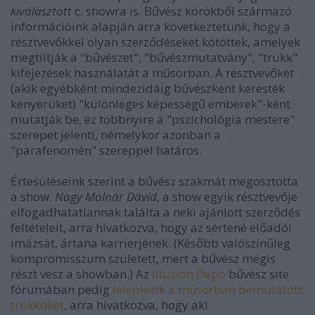
kiválasztott
c. showra is. Bűvész körökből származó
információink alapján arra következtetünk, hogy a
résztvevőkkel olyan szerződéseket kötöttek, amelyek
megtiltják a "bűvészet", "bűvészmutatvány", "trükk"
kifejezések használatát a műsorban. A résztvevőket
(akik egyébként mindezidáig bűvészként keresték
kenyerüket) "különleges képességű emberek"-ként
mutatják be, ez többnyire a "pszichológia mestere"
szerepet jelenti, némelykor azonban a
"parafenomén" szereppel határos.
Értesüléseink szerint a bűvész szakmát megosztotta
a show.
Nagy Molnár Dávid
, a show egyik résztvevője
elfogadhatatlannak találta a neki ajánlott szerződés
feltételeit, arra hivatkozva, hogy az sértené előadói
imázsát, ártana karrierjének. (Később valószínűleg
kompromisszum született, mert a bűvész mégis
részt vesz a showban.) Az
Illusion Depo
bűvész site
fórumában pedig
leleplezik a műsorban bemutatott
trükköket
, arra hivatkozva, hogy aki