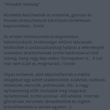
"Virtuális Valóság"
Közelebb kerülhetnek az emberek, gyorsan és
frisseen értesülhetünk bármilyen történéssel
kapcsolatban...Smile
Az emberi kommunikáció dogmatikus,
túlcenzúrázott, kiváltaságai eltűnni látszanak,
kibővültek a szólásszabadság határai a vélemények
szabadon áramolhatnak szinte határtalanul írott
szöveg, hang vagy kép-video- formájaban is... A szó
már nem száll el, megmarad...! Smile
Olyan emberek, akik képviselhetnek a média
világában egy adott szakterületet, szakmát, tudósok,
művészek, elemzők, politikusok, stb., a nagy
nyílvánosság előtt mutatják meg magukat,
nyilatkoznak, szinte azonnal -élő adások, Internet-
górcső alá, kerülnek, támadhatóvá és rögtön
kritizálhatókká is válnak egyben...:)