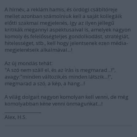
A hírnév, a reklám hamis, és ördögi csábítóreje
mellet azonban számolniuk kell a saját kollegáik
előtti szakmai megjelenés, így az ilyen jellegű
kritikák megannyi aspektusaival is, amelyek nagyon
komoly és felelősségteljes gondolkodást, stratégiát,
hitelességet, stb., kell hogy jelentsenek ezen média-
megjelenéseik alkalmával...!
Az új mondás tehát:
"A szó nem száll el, és az írás is megmarad...!",
avagy:"minden változik,és minden látszik...!",
megmarad a szó, a kép, a hang...!
A világ dolgait nagyon komolyan kell venni, de még
komolyabban kéne venni önmagunkat...!
_________________
Alex, H.S.