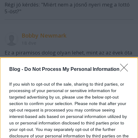
Régi jó kérdés: "Miért nem a jósnő nyeri meg a lottó
5-öst?"
Bobby Newmark
18 éve
Ez a piramisos dolog olyan lehet, mint az az évek óta
keringő ímél, ami arról szól, hogy gyorsan kell
válaszolni pár egyszerű kérdésre, és a végén úgyis a
Blog -
Do Not Process My Personal Information
piros kalapácsra gondol az emberek 99%-a.
Kevésbé para, mint pszichológia.
If you wish to opt-out of the sale, sharing to third parties, or
processing of your personal or sensitive information for
targeted advertising by us, please use the below opt-out
bolhabetu
section to confirm your selection. Please note that after your
opt-out request is processed you may continue seeing
18 éve
interest-based ads based on personal information utilized by
"Régi jó kérdés: "Miért nem a jósnő nyeri meg a lottó
us or personal information disclosed to third parties prior to
5-öst?""
your opt-out. You may separately opt-out of the further
disclosure of your personal information by third parties on the