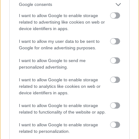
Google consents
Ez varázslat volt... a srác hazudik... szerintem
parafenomén csak nem meri mondani mert akkor
I want to allow Google to enable storage
related to advertising like cookies on web or
senki nem hisz neki... ezért bűvésznek álcázza magát.
device identifiers in apps.
Juszt is azt hitte, hogy csak trükköt csinál, de láttátok
hogy energiát adott neki! Ha figyelmesen megnézitek
I want to allow my user data to be sent to
a videot, még az is látszik, hogy a lámpák egy kicsit
Google for online advertising purposes.
(nagyon kicsit, nagyon kell figyelni) vibrálni
kezdenek! És Juszt aurája felvillan és fényes lesz... de
I want to allow Google to send me
ezt csak azok látják akik az élő felvételt nézték, és
personalized advertising.
távauralátók!
:)
I want to allow Google to enable storage
related to analytics like cookies on web or
device identifiers in apps.
Falatka2003
I want to allow Google to enable storage
18 éve
related to functionality of the website or app.
"nincsen gondolatolvasás, dehát láttad a TV-ben is,
I want to allow Google to enable storage
te is hallottál ilyesmiről, ennek ellenére is tagadod?"
related to personalization.