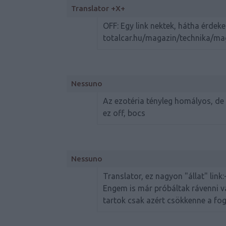
Translator +X+
OFF: Egy link nektek, hátha érdek
totalcar.hu/magazin/technika/m
Nessuno
Az ezotéria tényleg homályos, de 
ez off, bocs
Nessuno
Translator, ez nagyon "állat" link:
Engem is már próbáltak rávenni v
tartok csak azért csökkenne a fo