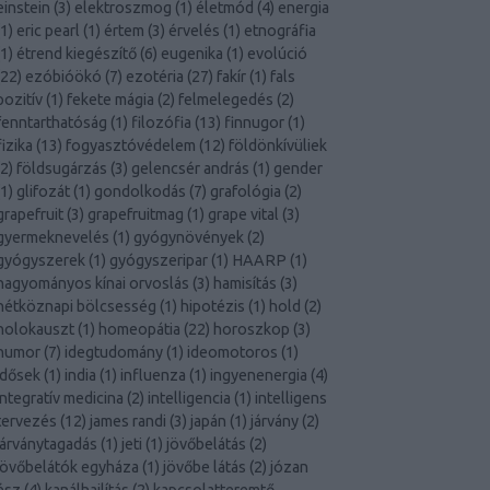
einstein
(
3
)
elektroszmog
(
1
)
életmód
(
4
)
energia
1
)
eric pearl
(
1
)
értem
(
3
)
érvelés
(
1
)
etnográfia
1
)
étrend kiegészítő
(
6
)
eugenika
(
1
)
evolúció
22
)
ezóbióökó
(
7
)
ezotéria
(
27
)
fakír
(
1
)
fals
pozitív
(
1
)
fekete mágia
(
2
)
felmelegedés
(
2
)
fenntarthatóság
(
1
)
filozófia
(
13
)
finnugor
(
1
)
fizika
(
13
)
fogyasztóvédelem
(
12
)
földönkívüliek
2
)
földsugárzás
(
3
)
gelencsér andrás
(
1
)
gender
1
)
glifozát
(
1
)
gondolkodás
(
7
)
grafológia
(
2
)
grapefruit
(
3
)
grapefruitmag
(
1
)
grape vital
(
3
)
gyermeknevelés
(
1
)
gyógynövények
(
2
)
gyógyszerek
(
1
)
gyógyszeripar
(
1
)
HAARP
(
1
)
hagyományos kínai orvoslás
(
3
)
hamisítás
(
3
)
hétköznapi bölcsesség
(
1
)
hipotézis
(
1
)
hold
(
2
)
holokauszt
(
1
)
homeopátia
(
22
)
horoszkop
(
3
)
humor
(
7
)
idegtudomány
(
1
)
ideomotoros
(
1
)
idősek
(
1
)
india
(
1
)
influenza
(
1
)
ingyenenergia
(
4
)
integratív medicina
(
2
)
intelligencia
(
1
)
intelligens
tervezés
(
12
)
james randi
(
3
)
japán
(
1
)
járvány
(
2
)
járványtagadás
(
1
)
jeti
(
1
)
jövőbelátás
(
2
)
jövőbelátók egyháza
(
1
)
jövőbe látás
(
2
)
józan
ész
(
4
)
kanálhajlítás
(
2
)
kapcsolatteremtő