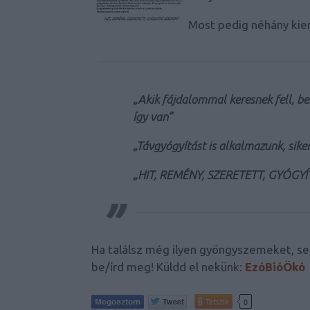
Most pedig néhány kie
„Akik fájdalommal keresnek fell, be
így van”
„Távgyógyítást is alkalmazunk, sik
„HIT, REMÉNY, SZERETETT, GYÓG
Ha találsz még ilyen gyöngyszemeket, s
be/írd meg! Küldd el nekünk:
EzóBióÖkó
Tetszik
0