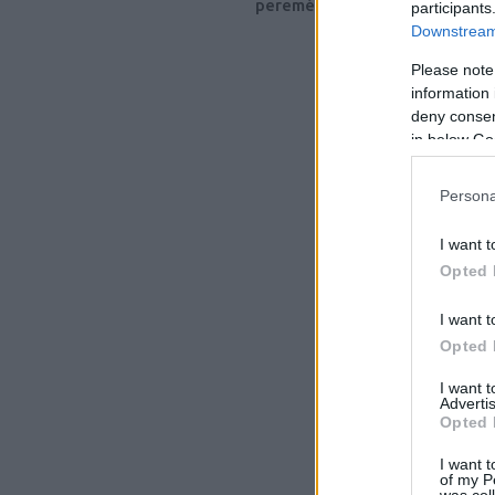
peremén
participants
Downstream 
Please note
information 
deny consent
in below Go
Persona
I want t
Opted 
I want t
Opted 
I want 
Advertis
Opted 
I want t
of my P
was col