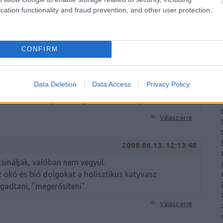
cation functionality and fraud prevention, and other user protection.
gokkal, amíg azt tisztességesen csinálják.
Válasz erre
CONFIRM
2008.06.13. 12:08:58
(
 kalap alá vétel: az ökó és a bió is gyakran vegyül
Data Deletion
Data Access
Privacy Policy
 természetképpel, amiben ezoterikába hajló, zavaros
(
észeti törvényszerűségek ismerete helyett.
Válasz erre
(
2008.06.13. 12:13:48
csinálják, valóban nem vegyül.
 ökó és bió dolgokat a holisztikus katyvasz
(
ogadtani, "megerősíteni".
Válasz erre