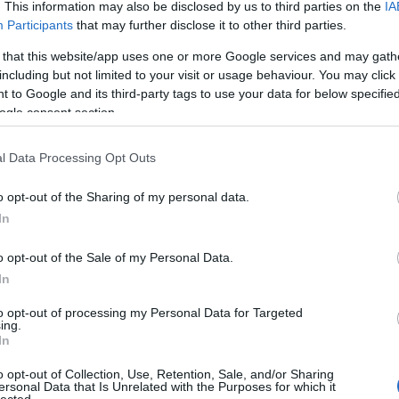
. This information may also be disclosed by us to third parties on the
IA
Participants
that may further disclose it to other third parties.
 that this website/app uses one or more Google services and may gath
including but not limited to your visit or usage behaviour. You may click 
 to Google and its third-party tags to use your data for below specifi
ogle consent section.
(
l Data Processing Opt Outs
o opt-out of the Sharing of my personal data.
In
o opt-out of the Sale of my Personal Data.
In
to opt-out of processing my Personal Data for Targeted
ing.
In
o opt-out of Collection, Use, Retention, Sale, and/or Sharing
ersonal Data that Is Unrelated with the Purposes for which it
lected.