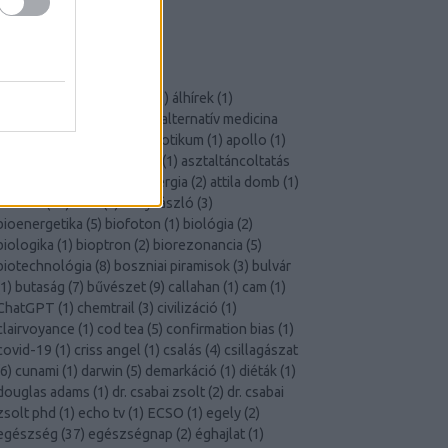
Szkeptikus Társaság
X-Aknák
CÍMKÉK
akupunktúra
(
2
)
áldoktor
(
1
)
álhírek
(
1
)
állampolgári tudomány
(
1
)
alternatív medicina
23
)
áltudomány
(
38
)
antibiotikum
(
1
)
apollo
(
1
)
aromaterápia
(
1
)
ásványok
(
1
)
asztaltáncoltatás
1
)
asztrológia
(
6
)
atomenergia
(
2
)
attila domb
(
1
)
átverés
(
14
)
aura
(
2
)
béky lászló
(
3
)
bioenergetika
(
5
)
biofoton
(
1
)
biológia
(
2
)
biologika
(
1
)
bioptron
(
2
)
biorezonancia
(
5
)
biotechnológia
(
8
)
boszniai piramisok
(
3
)
bulvár
1
)
butaság
(
7
)
bűvészet
(
9
)
callahan
(
1
)
cam
(
1
)
ChatGPT
(
1
)
chemtrail
(
3
)
civilizáció
(
1
)
clairvoyance
(
1
)
cod tea
(
5
)
confirmation bias
(
1
)
covid-19
(
1
)
criss angel
(
1
)
csalás
(
4
)
csillagászat
6
)
cunami
(
1
)
darwin
(
5
)
demarkáció
(
1
)
diéták
(
1
)
douglas adams
(
1
)
dr. csabai zsolt
(
2
)
dr. csabai
zsolt phd
(
1
)
echo tv
(
1
)
ECSO
(
1
)
egely
(
2
)
egészség
(
37
)
egészségnap
(
2
)
éghajlat
(
1
)