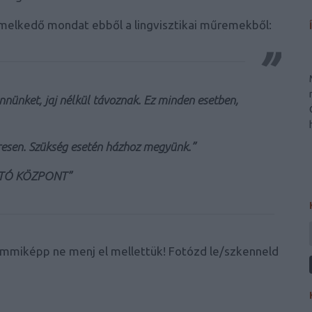
melkedő mondat ebből a lingvisztikai műremekből:
nnünket, jaj nélkül távoznak. Ez minden esetben,
eresen. Szükség esetén házhoz megyünk.”
YÍTÓ KÖZPONT”
emmiképp ne menj el mellettük! Fotózd le/szkenneld