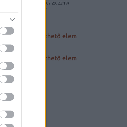
Carnot-tétel elmél...
(
2023.07.29. 22:19
)
Összeomlik a civilizációnk?
Utolsó 20
HÍREINK
Nincs megjeleníthető elem
FÓRUM
Nincs megjeleníthető elem
BLOGAJÁNLÓ
Critical Biomass
Szertár blog
LINKEK
Darwin-nap
Szabadgondolkodó
Szkeptikus linky