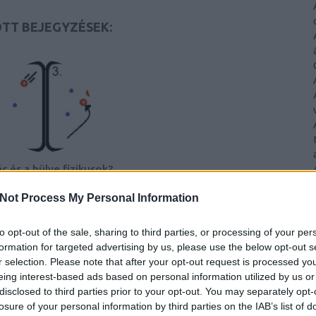
TT BEJEGYZÉSEK:
ác és a hülye fizikusok?
Nem igazán!
Not Process My Personal Information
to opt-out of the sale, sharing to third parties, or processing of your per
formation for targeted advertising by us, please use the below opt-out s
r selection. Please note that after your opt-out request is processed y
eing interest-based ads based on personal information utilized by us or
disclosed to third parties prior to your opt-out. You may separately opt-
losure of your personal information by third parties on the IAB’s list of