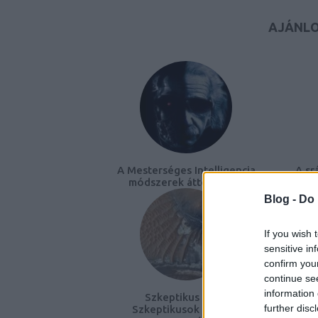
AJÁNLO
A Mesterséges Intelligencia
A sr
módszerek áttekintése
Blog -
Do 
If you wish 
sensitive in
confirm you
continue se
information 
Szkeptikus Klub:
further disc
Szkeptikusok a káosz