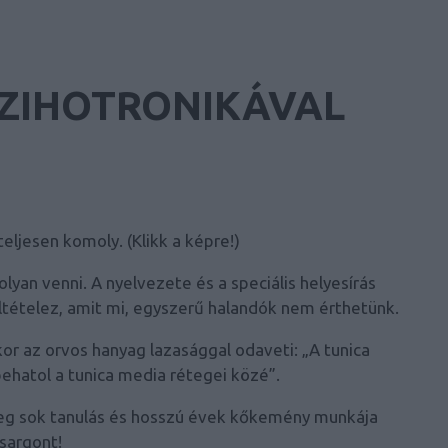
SZIHOTRONIKÁVAL
eljesen komoly. (Klikk a képre!)
yan venni. A nyelvezete és a speciális helyesírás
ltételez, amit mi, egyszerű halandók nem érthetünk.
kor az orvos hanyag lazasággal odaveti: „A tunica
 behatol a tunica media rétegei közé”.
eg sok tanulás és hosszú évek kőkemény munkája
zsargont!