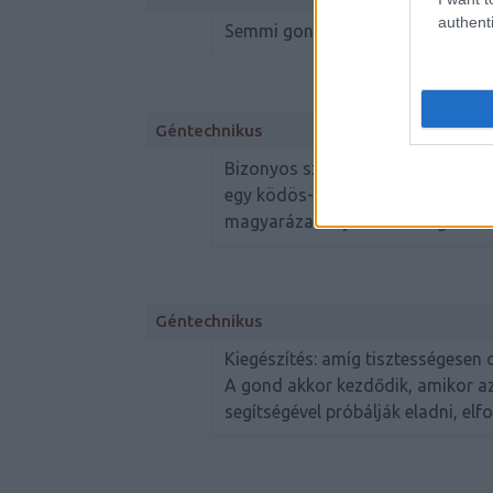
authenti
Semmi gond nincs a bio és oko dol
Géntechnikus
Bizonyos szempontból jogos az egy
egy ködös-homályos, misztifikált
magyarázatok jelennek meg a term
Géntechnikus
Kiegészítés: amíg tisztességesen 
A gond akkor kezdődik, amikor az
segítségével próbálják eladni, elf