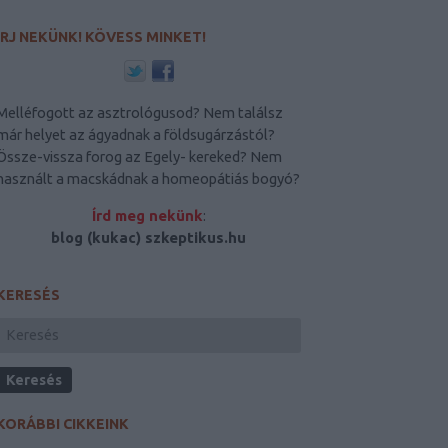
ÍRJ NEKÜNK! KÖVESS MINKET!
Melléfogott az asztrológusod? Nem találsz
már helyet az ágyadnak a földsugárzástól?
Össze-vissza forog az Egely- kereked? Nem
használt a macskádnak a homeopátiás bogyó?
Írd meg nekünk
:
blog (kukac) szkeptikus.hu
KERESÉS
KORÁBBI CIKKEINK