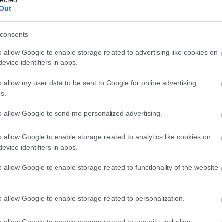
Out
ÉS TRACKBACK CÍME:
consents
blog.hu/api/trackback/id/515100
o allow Google to enable storage related to advertising like cookies on
evice identifiers in apps.
OMMENTEK:
o allow my user data to be sent to Google for online advertising
lyok
értelmében felhasználói tartalomnak minősülnek,
s.
etője semmilyen felelősséget nem vállal, azokat nem
on a blog szerkesztőjéhez. Részletek a
Felhasználási
to allow Google to send me personalized advertising.
s az
adatvédelmi tájékoztatóban
.
o allow Google to enable storage related to analytics like cookies on
2008.06.13. 11:02:52
evice identifiers in apps.
Mi a gond az ökóval és a bióval? Szerintem nem lehet
o allow Google to enable storage related to functionality of the website
Válasz erre
o allow Google to enable storage related to personalization.
2008.06.13. 11:28:33
o allow Google to enable storage related to security, including