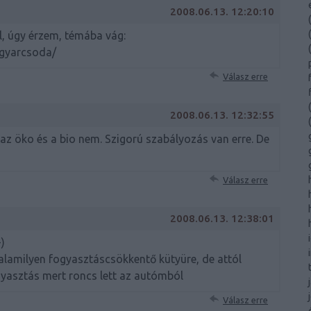
2008.06.13. 12:20:10
(
(
el, úgy érzem, témába vág:
(
agyarcsoda/
Válasz erre
(
2008.06.13. 12:32:55
(
az öko és a bio nem. Szigorú szabályozás van erre. De
Válasz erre
2008.06.13. 12:38:01
-)
alamilyen fogyasztáscsökkentő kütyüre, de attól
gyasztás mert roncs lett az autómból
Válasz erre