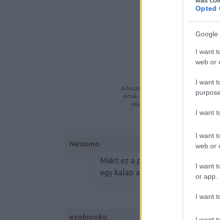
Opted 
A BEJEGYZ
Google 
https://szkeptikus.
I want t
web or d
K
I want t
A hozzászólások a
vonatkozó jogszabá
purpose
értük a
szolgáltatás technikai
üzemelt
ellenőrzi. Kifogás esetén fordulj
I want 
feltételekben
é
I want t
Nessuno
web or d
Miért ez a post írójának a neve? 
I want t
egy kalap alá venni az ezotériával
or app.
I want t
ezobiooko
I want t