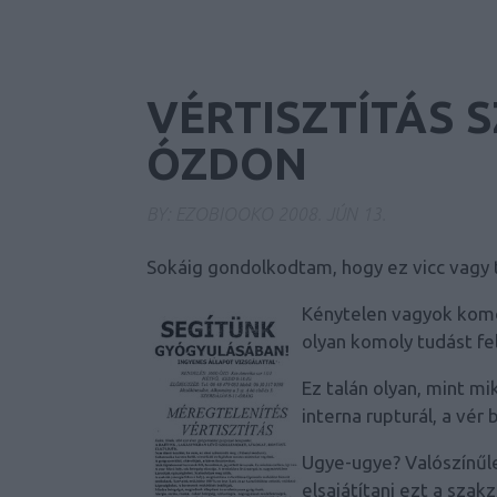
VÉRTISZTÍTÁS 
ÓZDON
BY:
EZOBIOOKO
2008. JÚN 13.
Sokáig gondolkodtam, hogy ez vicc vagy t
Kénytelen vagyok komol
olyan komoly tudást fe
Ez talán olyan, mint mi
interna rupturál, a vér
Ugye-ugye? Valószínűl
elsajátítani ezt a szak