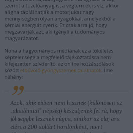
szerint a tüzelőanyag is, a végtermék is víz, akkor
aligha táplálhatják a motorjukat nagy
mennyiségben olyan anyagokkal, amelyekből a
kémiai energiát nyerik. Ez csak arra jó, hogy
megzavarják azt, aki igényli a tudományos
magyarázatot.
Noha a hagyományos médiának ez a tökéletes
képtelensége a megfelelő tájékoztatásra nem
kifejezetten szívderítő, az online hozzászólások
között
elbűvölő gyöngyszemek találhatók
. Íme
néhány:
Azok, akik ebben nem hisznek (különösen az
„akadémiai” népség) készüljenek fel rá, hogy
jól seggbe lesznek rúgva, amikor az olaj ára
eléri a 200 dollárt hordónként, mert