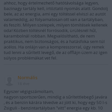
ahhoz, hogy értelmezhető hatótávolsága legyen,
bazinagy tartály kell, irtóztató nyomás alatt. Gondolj
bele, az az energia, ami egy töltéssel elviszi az autót
valameddig, az folyamatosan ott van a tartályban,
és feszíti. Milyen szelepek, milyen tömítések kellenek
oda! Közben töltésnél forrósodik, ürülésnél hűl,
karambolnál robban. Megvalósítható, de nem
praktikus, nem biztonságos, és a hatásfoka sem túl
acélos. Ha onlájn van a kompresszorral, úgy remek
tud lenni a sűrített levegő, de az offlájn üzem az igen
súlyos problémákat vet fel.
Normális
18 éve
Egyszer végigszámoltam,
nagyon sportszerűen, mindig a sűrítettlebegő javára
, és a benzin kárára tévedve az jött ki, hogy egy 50 l-s
Zsiguli - benzintartályban "vitt" energia egy kb. 10