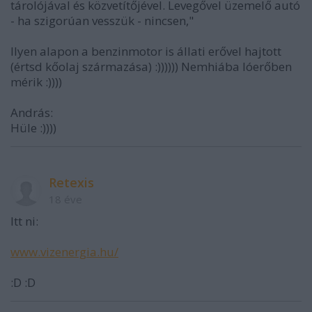
tárolójával és közvetítőjével. Levegővel üzemelő autó
- ha szigorúan vesszük - nincsen,"
Ilyen alapon a benzinmotor is állati erővel hajtott
(értsd kőolaj származása) :)))))) Nemhiába lóerőben
mérik :))))
András:
Hüle :))))
Retexis
18 éve
Itt ni:
www.vizenergia.hu/
:D :D