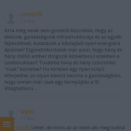
corres78
17 éve
Arra még senki sem gondolt közületek, hogy az
életünk, gazdaságunk infrastruktúrája és az egyéb
fejlesztések, kutatások a kőolajból nyert energiára
épűlnek? Elgondolkoztatok már azon, hogy hány és
hány millió ember dolgozik közvetlenül ezekben a
szektorokban? Továbbá hány és hány százmillió
"csak" közvetve? Ha hirtelen egy ilyen kütyű
elterjedne, az olyan káoszt okozna a gazdaságban,
hogy onnan már csak egy karnyújtás a III.
Világháború...
Ipgaz
17 éve
@corres78
: Lehet, de nincs az az isten aki meg tudná