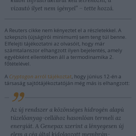
külön infrastruktúrát kell létrehozni, a
vízautó ilyet nem igényel” – tette hozzá.
A Reuters cikke nem kényeztet el a részletekkel. A
szkepszis (újságírói minimum) sem teng túl benne.
Elfelejti tájékoztatni az olvasóit, hogy már
számtalanszor elhangzott ilyen bejelentés, amely
egyébként ellentétben áll a termodinamika 2.
főtételével.
A
Cryptogon
arról tájékoztat
, hogy június 12-én a
társaság sajtótájékoztatóján még más is elhangzott:
Az új rendszer a közönséges hidrogén alapú
tüzelőanyag-cellához hasonlóan termeli az
energiát. A Genepax szerint a lényegesen új
elem a cég által kidolgozott membrán-