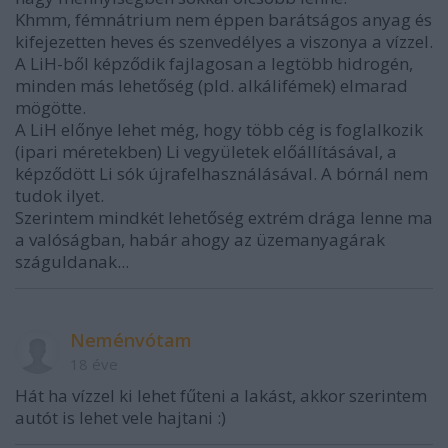
Khmm, fémnátrium nem éppen barátságos anyag és
kifejezetten heves és szenvedélyes a viszonya a vízzel.
A LiH-ből képződik fajlagosan a legtöbb hidrogén,
minden más lehetőség (pld. alkálifémek) elmarad
mögötte.
A LiH előnye lehet még, hogy több cég is foglalkozik
(ipari méretekben) Li vegyületek előállításával, a
képződött Li sók újrafelhasználásával. A bórnál nem
tudok ilyet.
Szerintem mindkét lehetőség extrém drága lenne ma
a valóságban, habár ahogy az üzemanyagárak
száguldanak...
Neménvótam
18 éve
Hát ha vízzel ki lehet fűteni a lakást, akkor szerintem
autót is lehet vele hajtani :)