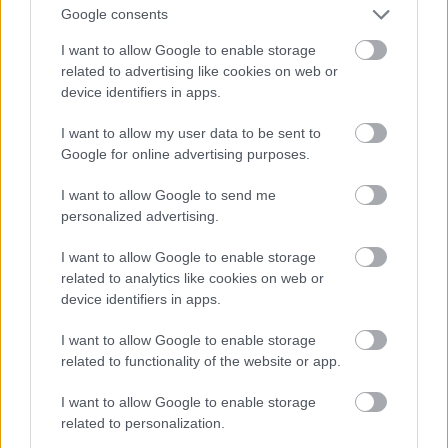
sűrítéskor keletkezett hőveszteséggel, majd a
Google consents
hengerekben a hirtelen nyomáscsökkenésből adódó
fagyással nem tudnak mit kezdeni. Az igaz, hogy
I want to allow Google to enable storage
sokkal olcsóbb egy acél tartály, mint egy akkupack.
related to advertising like cookies on web or
device identifiers in apps.
De térjünk vissza az eredeti cikkhez. Hogy lehet, hogy
I want to allow my user data to be sent to
egyetlen tudományos lap nem közölte le? De még
Google for online advertising purposes.
autós magazin sem.
Hogy itt mindenki szkeptikus?
I want to allow Google to send me
personalized advertising.
lynx (törölt)
I want to allow Google to enable storage
related to analytics like cookies on web or
18 éve
device identifiers in apps.
Nem értem, hogy miért pont az utolsó idézett
komment a legprimitívebb. Szerintem a másik kettő
I want to allow Google to enable storage
simán túltesz rajta. Az utolsó írója nyilvánvalóan
related to functionality of the website or app.
sejti, hogy nem a víz az üzemanyag.
I want to allow Google to enable storage
related to personalization.