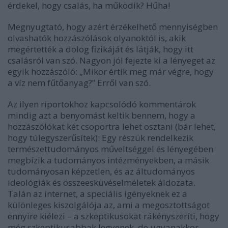
érdekel, hogy csalás, ha működik? Hűha!
Megnyugtató, hogy azért érzékelhető mennyiségben
olvashatók hozzászólások olyanoktól is, akik
megértették a dolog fizikáját és látják, hogy itt
csalásról van szó. Nagyon jól fejezte ki a lényeget az
egyik hozzászóló: „Mikor értik meg már végre, hogy
a víz nem fűtőanyag?” Erről van szó.
Az ilyen riportokhoz kapcsolódó kommentárok
mindig azt a benyomást keltik bennem, hogy a
hozzászólókat két csoportra lehet osztani (bár lehet,
hogy túlegyszerűsítek): Egy részük rendelkezik
természettudományos műveltséggel és lényegében
megbízik a tudományos intézményekben, a másik
tudományosan képzetlen, és az áltudományos
ideológiák és összeesküvéselméletek áldozata.
Talán az internet, a speciális igényeknek ez a
különleges kiszolgálója az, ami a megosztottságot
ennyire kiélezi – a szkeptikusokat rákényszeríti, hogy
még szkeptikusabbak legyenek, de ugyanakkor