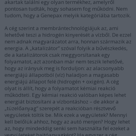
akartak találni egy olyan termékhez, amelyről
pontosan tudták, hogy sohasem fog működni. Nem
tudom, hogy a Genepax melyik kategóriába tartozik.
A cég szerint a membrántechnológiájuk az, ami
lehetővé teszi a hidrogén kinyerését a vízből. De ezzel
nem adnak magyarázatot arra, honnan származik az
energia. A „katalizátor” szóval folyik a bűvészkedés,
de a katalizátorok csak meggyorsítanak egy
folyamatot, azt azonban már nem teszik lehetővé,
hogy az irányuk meg is forduljon: az alacsonyabb
energiájú állapotból (víz) haladjon a magasabb
energiájú állapot felé (hidrogén + oxigén). A cég
olyat is állít, hogy a folyamatot kémiai reakció
működteti. Egy kémiai reakció valóban képes lehet
energiát biztosítani a vízbontáshoz – de akkor a
„tüzelőanyag” szerepét a reakcióban résztvevő
vegyületek töltik be. Mik ezek a vegyületek? Mennyi
kell belőlük ahhoz, hogy az autó menjen? Hogy lehet
az, hogy mindeddig senki sem használta fel ezeket a
vegyületeket hajtóanyagként? Ha egyszer a cég