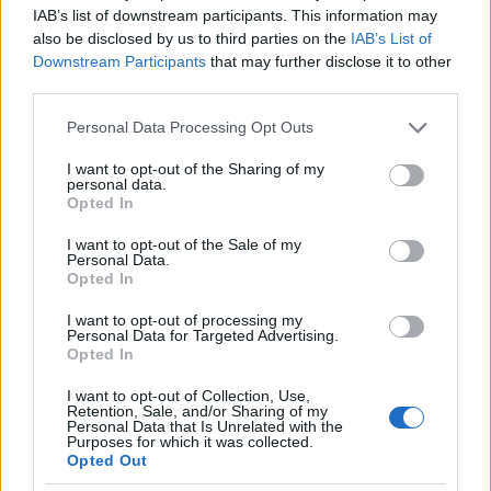
hidrogén (olyan sok), de akkor hogy lesz belőle víz?
IAB’s list of downstream participants. This information may
És, mióta alakul az elpárolgott víz levegővé? Az eső
also be disclosed by us to third parties on the
IAB’s List of
csak káprázat? :D
Downstream Participants
that may further disclose it to other
third parties.
Lehet, hogy valamit nagyon nem értek, vagy
Please note that this website/app uses one or more Google
megmaradtam annál a szép kis körforgásos ábránál
Personal Data Processing Opt Outs
services and may gather and store information including but
még 5-ik szintjén :D
not limited to your visit or usage behaviour. You may click to
I want to opt-out of the Sharing of my
personal data.
grant or deny consent to Google and its third-party tags to
Opted In
use your data for below specified purposes in below Google
Qzole
consent section.
I want to opt-out of the Sale of my
Personal Data.
18 éve
Opted In
Vagy lehet, hogy komolyan vettem olyat amit nem
I want to opt-out of processing my
kellett volna...
Personal Data for Targeted Advertising.
Opted In
I want to opt-out of Collection, Use,
zenészpéter
Retention, Sale, and/or Sharing of my
Personal Data that Is Unrelated with the
18 éve
Purposes for which it was collected.
Opted Out
Igen, léteznek sűrített levegős próbálkozások. A