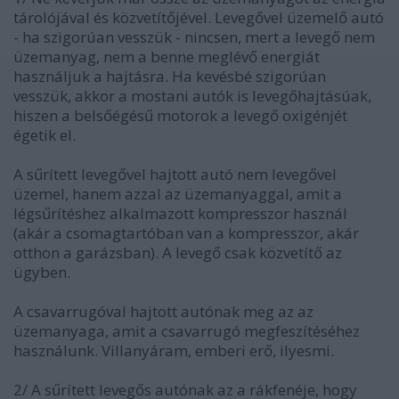
tárolójával és közvetítőjével. Levegővel üzemelő autó
- ha szigorúan vesszük - nincsen, mert a levegő nem
üzemanyag, nem a benne meglévő energiát
használjuk a hajtásra. Ha kevésbé szigorúan
vesszük, akkor a mostani autók is levegőhajtásúak,
hiszen a belsőégésű motorok a levegő oxigénjét
égetik el.
A sűrített levegővel hajtott autó nem levegővel
üzemel, hanem azzal az üzemanyaggal, amit a
légsűrítéshez alkalmazott kompresszor használ
(akár a csomagtartóban van a kompresszor, akár
otthon a garázsban). A levegő csak közvetítő az
ügyben.
A csavarrugóval hajtott autónak meg az az
üzemanyaga, amit a csavarrugó megfeszítéséhez
használunk. Villanyáram, emberi erő, ilyesmi.
2/ A sűrített levegős autónak az a rákfenéje, hogy