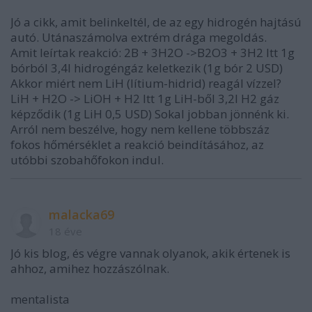
Jó a cikk, amit belinkeltél, de az egy hidrogén hajtású
autó. Utánaszámolva extrém drága megoldás.
Amit leírtak reakció: 2B + 3H2O ->B2O3 + 3H2 Itt 1g
bórból 3,4l hidrogéngáz keletkezik (1g bór 2 USD)
Akkor miért nem LiH (lítium-hidrid) reagál vízzel?
LiH + H2O -> LiOH + H2 Itt 1g LiH-ből 3,2l H2 gáz
képződik (1g LiH 0,5 USD) Sokal jobban jönnénk ki.
Arról nem beszélve, hogy nem kellene többszáz
fokos hőmérséklet a reakció beindításához, az
utóbbi szobahőfokon indul.
malacka69
18 éve
Jó kis blog, és végre vannak olyanok, akik értenek is
ahhoz, amihez hozzászólnak.
mentalista