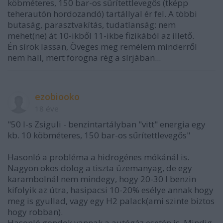
köbméteres, 150 bar-os sűrítettlevegős (tképp
teherautón hordozandó) tartállyal ér fel. A többi
butaság, parasztvakítás, tudatlanság: nem
mehet(ne) át 10-ikből 11-ikbe fizikából az illető.
Én sírok lassan, Öveges meg remélem minderről
nem hall, mert forogna rég a sírjában...
ezobiooko
18 éve
"50 l-s Zsiguli - benzintartályban "vitt" energia egy
kb. 10 köbméteres, 150 bar-os sűrítettlevegős"
Hasonló a probléma a hidrogénes mókánál is.
Nagyon okos dolog a tiszta üzemanyag, de egy
karambolnál nem mindegy, hogy 20-30 l benzin
kifolyik az útra, hasipacsi 10-20% esélye annak hogy
meg is gyullad, vagy egy H2 palack(ami szinte biztos
hogy robban).
Hasonló gondok vannak a autógáz esetén is. Mindig