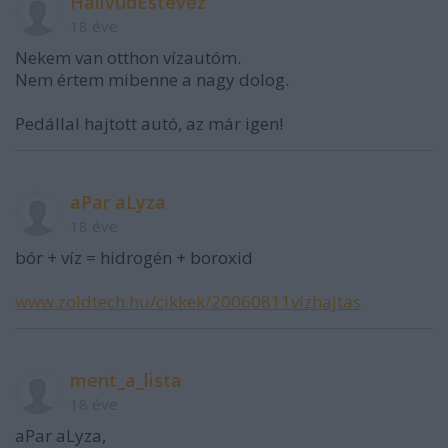
HalivudEstevez
18 éve
Nekem van otthon vízautóm.
Nem értem mibenne a nagy dolog.
Pedállal hajtott autó, az már igen!
aPar aLyza
18 éve
bór + víz = hidrogén + boroxid
www.zoldtech.hu/cikkek/20060811vizhajtas
ment_a_lista
18 éve
aPar aLyza,