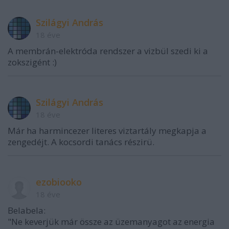
Szilágyi András
18 éve
A membrán-elektróda rendszer a vizbül szedi ki a
zokszigént :)
Szilágyi András
18 éve
Már ha harmincezer literes viztartály megkapja a
zengedéjt. A kocsordi tanács részirü.
ezobiooko
18 éve
Belabela:
"Ne keverjük már össze az üzemanyagot az energia