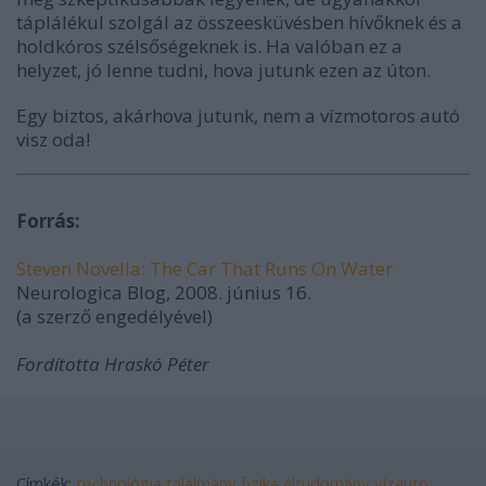
táplálékul szolgál az összeesküvésben hívőknek és a
holdkóros szélsőségeknek is. Ha valóban ez a
helyzet, jó lenne tudni, hova jutunk ezen az úton.
Egy biztos, akárhova jutunk, nem a vízmotoros autó
visz oda!
Forrás:
Steven Novella: The Car That Runs On Water
Neurologica Blog, 2008. június 16.
(a szerző engedélyével)
Fordította Hraskó Péter
Címkék:
technológia
találmány
fizika
áltudomány
vízautó