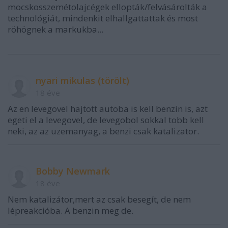
mocskosszemétolajcégek ellopták/felvásárolták a
technológiát, mindenkit elhallgattattak és most
röhögnek a markukba...
nyari mikulas (törölt)
18 éve
Az en levegovel hajtott autoba is kell benzin is, azt
egeti el a levegovel, de levegobol sokkal tobb kell
neki, az az uzemanyag, a benzi csak katalizator.
Bobby Newmark
18 éve
Nem katalizátor,mert az csak besegít, de nem
lépreakcióba. A benzin meg de.