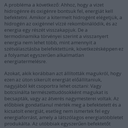
A probléma a következő: Ahhoz, hogy a vizet
hidrogénre és oxigénre bontsuk fel, energiát kell
befektetni. Amikor a kitermelt hidrogént elégetjük, a
hidrogén az oxigénnel vízzé rekombinálódik, és az
energia egy részét visszakapjuk. De a
termodinamika törvényei szerint a visszanyert
energia nem lehet több, mint amennyit a
szétválasztásba belefektettünk, következésképpen ez
a folyamat egyszerűen alkalmatlan
energiatermelésre.
Azokat, akik korábban azt állították magukról, hogy
ezen az úton sikerült energiát előállítaniuk,
nagyjából két csoportra lehet osztani: Vagy
botcsinálta természettudósokként magukat is
becsapták, vagy az átverés nagymesterei voltak. Az
előbbiek gondatlanul mérték meg a befektetett és a
kicsatolt energiát, esetleg nem ismertek fel egy
energiaforrást, amely a látszólagos energiatöbbletet
produkálta. Az utóbbiak egyszerűen befektetőt