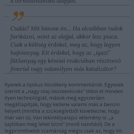
a termodinamika alapján.
Csalás? Mit bánom én… Ha olcsóbban tudok
furikázni, mint az olajjal, akkor lesz piaca.
Csak a költség érdekel, meg az, hogy legyen
hajtóanyag. Kit érdekel, hogy az „igazi”
fűtőanyag egy kémiai reakcióban résztvevő
fémrúd vagy valamilyen más katalizátor?
Ilyenek a tipikus hiszékeny kommentárok. Egyesek
szerint a „nagy olaj-összeesküvés” titkol el minden
ilyen technológiát, mások meg egyszerűen
megállapítják, hogy kellene valami más a benzin
helyett (mintha a szükségletből következne, hogy
már van is). Van tekintélyalapú vélemény is: „a
sajtóban meg lehet bízni” (minő naivitás!). De a
legprimitívebb szamárság mégis csak az, hogy kit