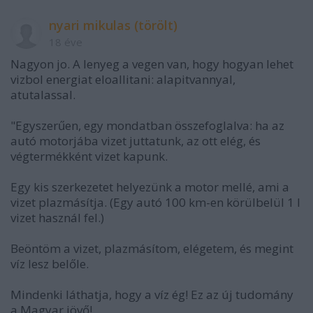
nyari mikulas (törölt)
18 éve
Nagyon jo. A lenyeg a vegen van, hogy hogyan lehet
vizbol energiat eloallitani: alapitvannyal,
atutalassal.
"Egyszerűen, egy mondatban összefoglalva: ha az
autó motorjába vizet juttatunk, az ott elég, és
végtermékként vizet kapunk.
Egy kis szerkezetet helyezünk a motor mellé, ami a
vizet plazmásítja. (Egy autó 100 km-en körülbelül 1 l
vizet használ fel.)
Beöntöm a vizet, plazmásítom, elégetem, és megint
víz lesz belőle.
Mindenki láthatja, hogy a víz ég! Ez az új tudomány
a Magyar jövő!