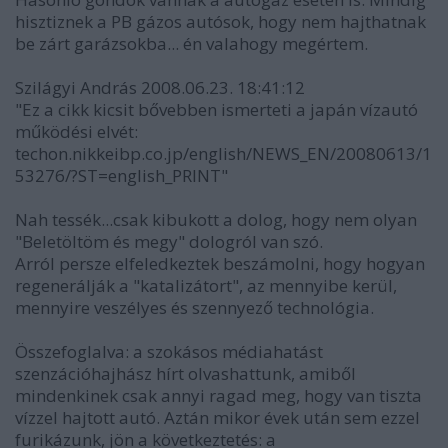
hisztiznek a PB gázos autósok, hogy nem hajthatnak
be zárt garázsokba... én valahogy megértem.
Szilágyi András 2008.06.23. 18:41:12
"Ez a cikk kicsit bővebben ismerteti a japán vízautó
működési elvét:
techon.nikkeibp.co.jp/english/NEWS_EN/20080613/1
53276/?ST=english_PRINT"
Nah tessék...csak kibukott a dolog, hogy nem olyan
"Beletöltöm és megy" dologról van szó.
Arról persze elfeledkeztek beszámolni, hogy hogyan
regenerálják a "katalizátort", az mennyibe kerül,
mennyire veszélyes és szennyező technológia.
Összefoglalva: a szokásos médiahatást
szenzációhajhász hírt olvashattunk, amiből
mindenkinek csak annyi ragad meg, hogy van tiszta
vízzel hajtott autó. Aztán mikor évek után sem ezzel
furikázunk, jön a következtetés: a