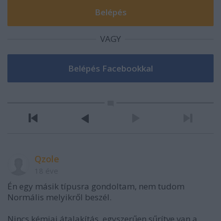
VAGY
Qzole
18 éve
Én egy másik típusra gondoltam, nem tudom
Normális melyikről beszél.
Nincs kémiai átalakítás, egyszerűen sűrítve van a