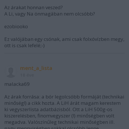
Az árakat honnan veszed?
A Li, vagy Na önmagában nem olcsóbb?
ezobiooko
Ez valójában egy csónak, ami csak folxóvízben megy,
ott is csak lefelé;-)
ment_a_lista
18 éve
malacka69
Az árak forrása: a bór legolcsóbb formáját (technikai
minőség!) a cikk hozta. A LiH árát magam kerestem
ki vegyszerlista adatbázisból. Ott a LiH 500g-os
kiszerelésben, finomvegyszer (!) minőségben volt
megadva. Valószínűleg technikai minőségben ill.
nagy mennyiségben sokkal olcsóbb lenne.