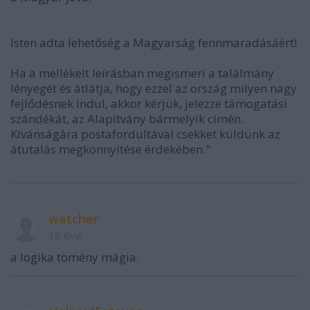
Isten adta lehetőség a Magyarság fennmaradásáért!
Ha a mellékelt leírásban megismeri a találmány
lényegét és átlátja, hogy ezzel az ország milyen nagy
fejlődésnek indul, akkor kérjük, jelezze támogatási
szándékát, az Alapítvány bármelyik címén.
Kívánságára postafordultával csekket küldünk az
átutalás megkönnyítése érdekében."
watcher
18 éve
a logika tömény mágia.