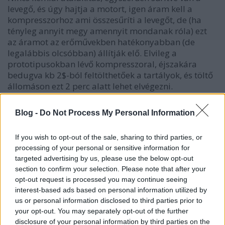
levegő, és úgy hajtja a motort, igen áram kell a
kompresszorhoz ami összesűríti a levegőt, de (ha
tényleg annyit megy amennyit mondanak róla) ezt
az áramot az erőművekben hatékonyabban (de
legalábbis olcsóbban) állítják elő. Elvileg a
prototipusokban lévő kompresszoral, éjszakára
bedugva kb 2$-ból feltölthetőek a tartályok, és töltő
állomáson ezt 2 perc alatt lehet elvégezni.
(Forrás: National Geografic, jó nem a legjobb, de ez
Blog -
Do Not Process My Personal Information
van :P)
If you wish to opt-out of the sale, sharing to third parties, or
"Azert kornyezetbarat, mert levegobol nagyon sok
processing of your personal or sensitive information for
van, nem kell felni, hogy elfogy."
targeted advertising by us, please use the below opt-out
section to confirm your selection. Please note that after your
Így áltak hozzá az olajhoz is előszőr XD (tudom, amit
opt-out request is processed you may continue seeing
ezután írtál, az elmagyarázza miért)
interest-based ads based on personal information utilized by
us or personal information disclosed to third parties prior to
your opt-out. You may separately opt-out of the further
Ami nem teljesen világos, hogy a levegőben nincsen
disclosure of your personal information by third parties on the