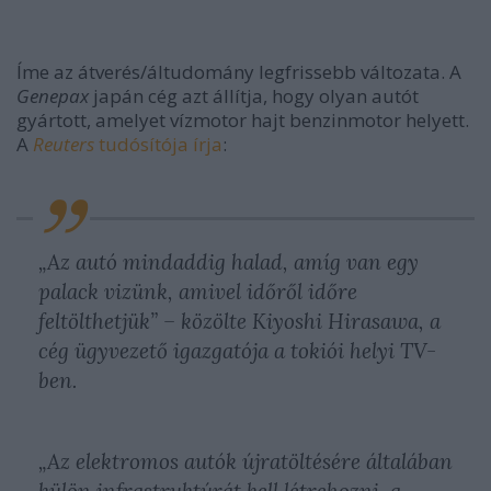
Íme az átverés/áltudomány legfrissebb változata. A
Genepax
japán cég azt állítja, hogy olyan autót
gyártott, amelyet vízmotor hajt benzinmotor helyett.
A
Reuters
tudósítója írja
:
„Az autó mindaddig halad, amíg van egy
palack vizünk, amivel időről időre
feltölthetjük” – közölte Kiyoshi Hirasawa, a
cég ügyvezető igazgatója a tokiói helyi TV-
ben.
„Az elektromos autók újratöltésére általában