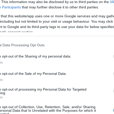
. This information may also be disclosed by us to third parties on the
IA
placebó tapaszt használva, hanem mindegyik
Participants
that may further disclose it to other third parties.
acebó tapaszokat is, méghozzá meghatározott
 that this website/app uses one or more Google services and may gath
 tapasz közötti összehasonlítás valójában egy időbeli
including but not limited to your visit or usage behaviour. You may click 
en. Ezt nyilvánvalóan befolyásolhatják időben zajló
 to Google and its third-party tags to use your data for below specifi
alapvető kísérlettervezési hiba. Emiatt az eredmény
ogle consent section.
(
l Data Processing Opt Outs
AL SURFACE PATCH ON MITOCHONDRIAL FUNCTION
ZERAN, PH.D.)
o opt-out of the Sharing of my personal data.
g, ha egyáltalán megjelent (valószínűleg nem). Egyik
In
 Másik szerzője
Frank Shallenberger
, aki elvileg
o opt-out of the Sale of my Personal Data.
megdöbbentő tényeket
tudhatunk meg róla az
In
rvosi tevékenységre jogosító engedélyét, mire
sztalták. Az indoklásban inkompetencia, hanyagság,
to opt-out of processing my Personal Data for Targeted
ing.
enleg egy alternatív gyógyászati központot vezet
In
bben a mitokondriumok funkcióját vizsgálták egy
Bio-
gével, amely a leírás szerint úgy működik, hogy a
o opt-out of Collection, Use, Retention, Sale, and/or Sharing
ersonal Data that Is Unrelated with the Purposes for which it
közben mérik az általa be- és kilégzett levegő
lected.