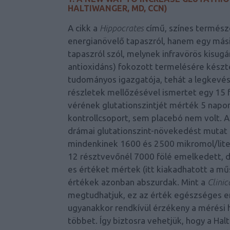
HALTIWANGER, MD, CCN)
A cikk a
Hippocrates
című, színes termés
energianövelő tapaszról, hanem egy más
tapaszról szól, melynek infravörös kisugá
antioxidáns) fokozott termelésére készt
tudományos igazgatója, tehát a legkevés
részletek mellőzésével ismertet egy 15 
vérének glutationszintjét mérték 5 napo
kontrollcsoport, sem placebó nem volt. 
drámai glutationszint-növekedést mutat 
mindenkinek 1600 és 2500 mikromol/liter 
12 résztvevőnél 7000 fölé emelkedett, d
es értéket mértek (itt kiakadhatott a mű
értékek azonban abszurdak. Mint a
Clinic
megtudhatjuk, ez az érték egészséges e
ugyanakkor rendkívül érzékeny a mérési
többet. Így biztosra vehetjük, hogy a H