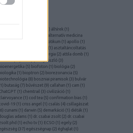
Szkeptikus Társaság
X-Aknák
CÍMKÉK
akupunktúra
(
2
)
áldoktor
(
1
)
álhírek
(
1
)
állampolgári tudomány
(
1
)
alternatív medicina
23
)
áltudomány
(
38
)
antibiotikum
(
1
)
apollo
(
1
)
aromaterápia
(
1
)
ásványok
(
1
)
asztaltáncoltatás
1
)
asztrológia
(
6
)
atomenergia
(
2
)
attila domb
(
1
)
átverés
(
14
)
aura
(
2
)
béky lászló
(
3
)
bioenergetika
(
5
)
biofoton
(
1
)
biológia
(
2
)
biologika
(
1
)
bioptron
(
2
)
biorezonancia
(
5
)
biotechnológia
(
8
)
boszniai piramisok
(
3
)
bulvár
1
)
butaság
(
7
)
bűvészet
(
9
)
callahan
(
1
)
cam
(
1
)
ChatGPT
(
1
)
chemtrail
(
3
)
civilizáció
(
1
)
clairvoyance
(
1
)
cod tea
(
5
)
confirmation bias
(
1
)
covid-19
(
1
)
criss angel
(
1
)
csalás
(
4
)
csillagászat
6
)
cunami
(
1
)
darwin
(
5
)
demarkáció
(
1
)
diéták
(
1
)
douglas adams
(
1
)
dr. csabai zsolt
(
2
)
dr. csabai
zsolt phd
(
1
)
echo tv
(
1
)
ECSO
(
1
)
egely
(
2
)
egészség
(
37
)
egészségnap
(
2
)
éghajlat
(
1
)