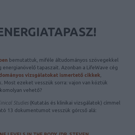
ENERGIATAPASZ!
ében
bemutattuk, miféle áltudományos szövegekkel
ég energianövelő tapaszait. Azonban a LifeWave cég
dományos vizsgálatokat ismertető cikkek
,
k. Most ezeket vesszük sorra: vajon van köztük
, komolyan vehető?
inical Studies
(Kutatás és klinikai vizsgálatok) címmel
lható 13 dokumentumot vesszük górcső alá:
E LEVELS IN THE BODY. (DR. STEVEN