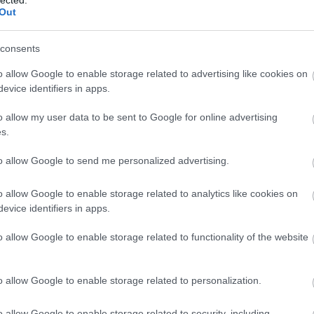
Out
bá a pulzusszámát. Ezen adatokból egy számítógépes
 hatékonyságát (mennyi ATP-t termelnek, és
 cukrot). A vizsgálat során 30 kísérleti személyt
consents
 meg vizsgálatra, egy-egy hét különbséggel: az első
o allow Google to enable storage related to advertising like cookies on
áciensek megkapták a placebó tapaszokat, a második
evice identifiers in apps.
a páciensek megkapták az aktív tapaszokat, a
o allow my user data to be sent to Google for online advertising
v tapaszos mérést. Öt paramétert számítottak ki a
s.
 ennek zsírokból származó részét, a maximális ATP-
int a maximális végzett fizikai munkát. Az
to allow Google to send me personalized advertising.
egyik paramétert szignifikáns módon növelte a
okból származó nyugalmi ATP-termelést.
o allow Google to enable storage related to analytics like cookies on
evice identifiers in apps.
t az alapvető kísérlettervezési hibát, amit az előző
si és kontrollcsoportra a résztvevőket, hanem
o allow Google to enable storage related to functionality of the website
s aktív tapaszt is, ebben a sorrendben. Egyáltalán
r-ergométeren a teljesítményük, hiszen
o allow Google to enable storage related to personalization.
vel 200 dollárt kaptak a részvételért, nagyon
tek jobban teljesíteni a második és harmadik
o allow Google to enable storage related to security, including