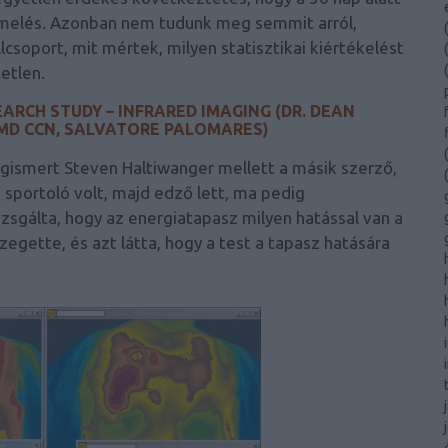
rmelés. Azonban nem tudunk meg semmit arról,
(
lcsoport, mit mértek, milyen statisztikai kiértékelést
(
(
etlen.
EARCH STUDY – INFRARED IMAGING (DR. DEAN
 MD CCN, SALVATORE PALOMARES)
(
egismert Steven Haltiwanger mellett a másik szerző,
(
ki sportoló volt, majd edző lett, ma pedig
zsgálta, hogy az energiatapasz milyen hatással van a
gette, és azt látta, hogy a test a tapasz hatására