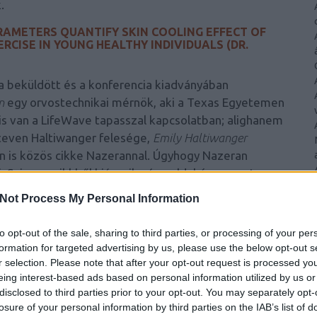
.
ARAMETERS QUANTIFY SKIN COOLING EFFECT OF
RCISE IN YOUNG HEALTHY INDIVIDUALS (DR.
ra beküldött és a konferencia kiadványában
n
egy orvostechnikai mérnök, aki a Texas Egyetemen
is van a LifeWave tapasszal kapcsolatban; alighanem
Steven Haltiwanger felesége,
Emily Haltiwanger
n is közös cikke Nazerannal. Úgyhogy Nazeran
Sajnos a cikkből hiányzik négy oldal, így a pontos
Annyi azonban kiderül, hogy tíz nő és tíz férfi vett
Not Process My Personal Information
ént. A szívfrekvencia variabilitását vizsgálták tapasz
passzal, nyugalmi állapotban, illetve testgyakorlatok
to opt-out of the sale, sharing to third parties, or processing of your per
atisztikailag szignifikáns eredményekről írnak, de
formation for targeted advertising by us, please use the below opt-out s
sből adódott-e vagy a résztvevők egy részhalmazára
r selection. Please note that after your opt-out request is processed y
eing interest-based ads based on personal information utilized by us or
ztott résztvevő esetében közlik, ezt „tipikusnak”
disclosed to third parties prior to your opt-out. You may separately opt-
mennyire tipikusak ezek a számok valójában. A
losure of your personal information by third parties on the IAB’s list of
érleti személyeket nem osztották két csoportra, az