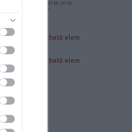
Carnot-tétel elmél...
(
2023.07.29. 22:19
)
Összeomlik a civilizációnk?
Utolsó 20
HÍREINK
Nincs megjeleníthető elem
FÓRUM
Nincs megjeleníthető elem
BLOGAJÁNLÓ
Critical Biomass
Szertár blog
LINKEK
Darwin-nap
Szabadgondolkodó
Szkeptikus linky