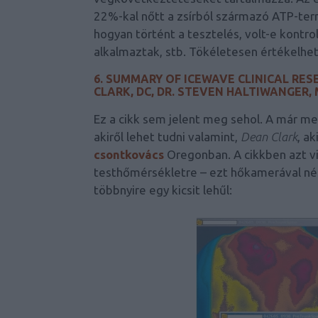
22%-kal nőtt a zsírból származó ATP-te
hogyan történt a tesztelés, volt-e kontrol
alkalmaztak, stb. Tökéletesen értékelhet
6. SUMMARY OF ICEWAVE CLINICAL RES
CLARK, DC, DR. STEVEN HALTIWANGER,
Ez a cikk sem jelent meg sehol. A már m
akiről lehet tudni valamint,
Dean Clark
, a
csontkovács
Oregonban. A cikkben azt vi
testhőmérsékletre – ezt hőkamerával néze
többnyire egy kicsit lehűl: