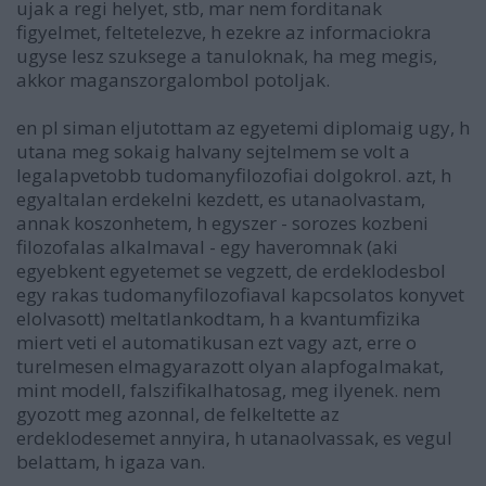
ujak a regi helyet, stb, mar nem forditanak
figyelmet, feltetelezve, h ezekre az informaciokra
ugyse lesz szuksege a tanuloknak, ha meg megis,
akkor maganszorgalombol potoljak.
en pl siman eljutottam az egyetemi diplomaig ugy, h
utana meg sokaig halvany sejtelmem se volt a
legalapvetobb tudomanyfilozofiai dolgokrol. azt, h
egyaltalan erdekelni kezdett, es utanaolvastam,
annak koszonhetem, h egyszer - sorozes kozbeni
filozofalas alkalmaval - egy haveromnak (aki
egyebkent egyetemet se vegzett, de erdeklodesbol
egy rakas tudomanyfilozofiaval kapcsolatos konyvet
elolvasott) meltatlankodtam, h a kvantumfizika
miert veti el automatikusan ezt vagy azt, erre o
turelmesen elmagyarazott olyan alapfogalmakat,
mint modell, falszifikalhatosag, meg ilyenek. nem
gyozott meg azonnal, de felkeltette az
erdeklodesemet annyira, h utanaolvassak, es vegul
belattam, h igaza van.