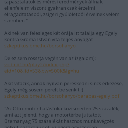
tapasztalatok és mérési eredmények állnak,
ellenfeleim viszont gyakran csak érzelmi
elragadtatásból, zsigeri gyűlöletből érvelnek velem
szemben."
Akinek van felesleges két órája itt találja egy Egely
kontra Groma István vita teljes anyagát
szkeptikus.bme.hu/borsohanyo
De ez sem rossz(a végén van az izgalom):
vod.niif.hu/play2/index.php?
eid=10&lid=53&bw=500K&lg=hu
Akit vitázik, annak nyilván pereskedni sincs érkezése,
Egely még sosem perelt be senkit :)
szkeptikus.bme.hu/borsohanyo/barabas-egely.pdf
"Az Otto-motor hatásfoka közismerten 25 százalék,
ami azt jelenti, hogy a motortérbe juttatott
üzemanyag 75 százalékát hasznos munkavégzés
nélkül pazaroljuk el. Ez egész egyszerűen