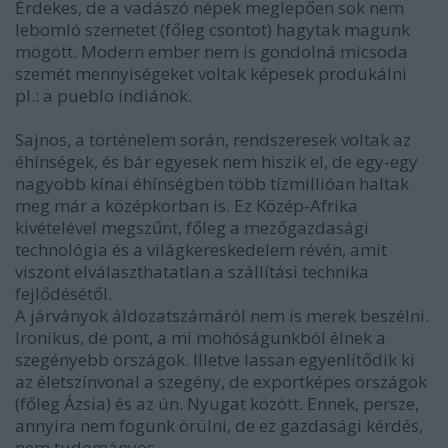
Érdekes, de a vadászó népek meglepően sok nem
lebomló szemetet (főleg csontot) hagytak magunk
mögött. Modern ember nem is gondolná micsoda
szemét mennyiségeket voltak képesek produkálni
pl.: a pueblo indiánok.
Sajnos, a történelem során, rendszeresek voltak az
éhínségek, és bár egyesek nem hiszik el, de egy-egy
nagyobb kínai éhínségben több tízmillióan haltak
meg már a középkorban is. Ez Közép-Afrika
kivételével megszűnt, főleg a mezőgazdasági
technológia és a világkereskedelem révén, amit
viszont elválaszthatatlan a szállítási technika
fejlődésétől.
A járványok áldozatszámáról nem is merek beszélni.
Ironikus, de pont, a mi mohóságunkból élnek a
szegényebb országok. Illetve lassan egyenlítődik ki
az életszínvonal a szegény, de exportképes országok
(főleg Ázsia) és az ún. Nyugat között. Ennek, persze,
annyira nem fogunk örülni, de ez gazdasági kérdés,
nem tudományos.