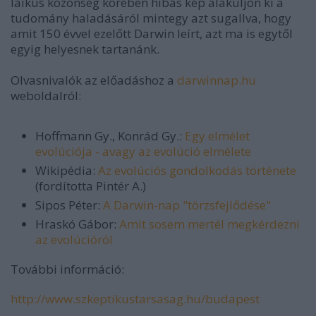
laikus közönség körében hibás kép alakuljon ki a
tudomány haladásáról mintegy azt sugallva, hogy
amit 150 évvel ezelőtt Darwin leírt, azt ma is egytől
egyig helyesnek tartanánk.
Olvasnivalók az előadáshoz a
darwinnap.hu
weboldalról:
Hoffmann Gy., Konrád Gy.:
Egy elmélet
evolúciója - avagy az evolúció elmélete
Wikipédia:
Az evolúciós gondolkodás története
(fordította Pintér A.)
Sipos Péter:
A Darwin-nap "törzsfejlődése"
Hraskó Gábor:
Amit sosem mertél megkérdezni
az evolúcióról
További információ:
http://www.szkeptikustarsasag.hu/budapest