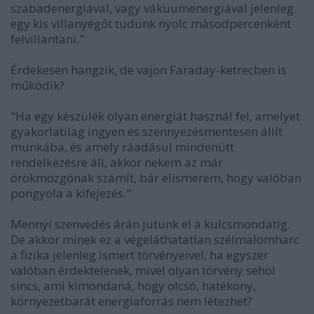
szabadenergiával, vagy vákuumenergiával jelenleg
egy kis villanyégőt tudunk nyolc másodpercenként
felvillantani."
Érdekesen hangzik, de vajon Faraday-ketrecben is
működik?
"Ha egy készülék olyan energiát használ fel, amelyet
gyakorlatilag ingyen és szennyezésmentesen állít
munkába, és amely ráadásul mindenütt
rendelkezésre áll, akkor nekem az már
örökmozgónak számít, bár elismerem, hogy valóban
pongyola a kifejezés."
Mennyi szenvedés árán jutunk el a kulcsmondatig.
De akkor minek ez a végeláthatatlan szélmalomharc
a fizika jelenleg ismert törvényeivel, ha egyszer
valóban érdektelenek, mivel olyan törvény sehol
sincs, ami kimondaná, hogy olcsó, hatékony,
környezetbarát energiaforrás nem létezhet?