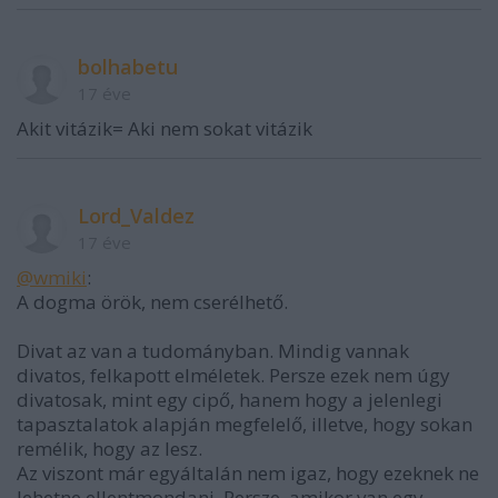
bolhabetu
17 éve
Akit vitázik= Aki nem sokat vitázik
Lord_Valdez
17 éve
@wmiki
:
A dogma örök, nem cserélhető.
Divat az van a tudományban. Mindig vannak
divatos, felkapott elméletek. Persze ezek nem úgy
divatosak, mint egy cipő, hanem hogy a jelenlegi
tapasztalatok alapján megfelelő, illetve, hogy sokan
remélik, hogy az lesz.
Az viszont már egyáltalán nem igaz, hogy ezeknek ne
lehetne ellentmondani. Persze, amikor van egy