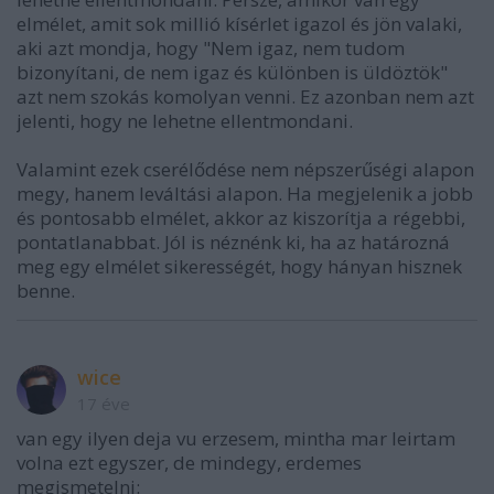
elmélet, amit sok millió kísérlet igazol és jön valaki,
aki azt mondja, hogy "Nem igaz, nem tudom
bizonyítani, de nem igaz és különben is üldöztök"
azt nem szokás komolyan venni. Ez azonban nem azt
jelenti, hogy ne lehetne ellentmondani.
Valamint ezek cserélődése nem népszerűségi alapon
megy, hanem leváltási alapon. Ha megjelenik a jobb
és pontosabb elmélet, akkor az kiszorítja a régebbi,
pontatlanabbat. Jól is néznénk ki, ha az határozná
meg egy elmélet sikerességét, hogy hányan hisznek
benne.
wice
17 éve
van egy ilyen deja vu erzesem, mintha mar leirtam
volna ezt egyszer, de mindegy, erdemes
megismetelni: