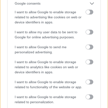
2: magasabb az átlagéletkor - Európában. A chilei
Google consents
indián/ afrikai fekete, aki napi néhány dollárért 12
I want to allow Google to enable storage
órán át bányássza a rezet/olajat, hogy tele legyen a
related to advertising like cookies on web or
lakásod elektromos kütyükkel, nyilván nem lett
device identifiers in apps.
egészségesebb.
I want to allow my user data to be sent to
3: szép dolog hogy néhány évente megduplázzuk az
Google for online advertising purposes.
emberiség energiafogyasztását. Ez most sokaknak
örömet okoz, de könnyen lehervadhat a mosoly az
I want to allow Google to send me
arcokról.
personalized advertising.
4. fogadd el, hogy nem mindenkinek tetszik az őrült
I want to allow Google to enable storage
technikai fejlődés, amivel az egyén, de a társadalom
related to analytics like cookies on web or
is alig-alig tud lépést tartani. Gondolkodj el azon,
device identifiers in apps.
hogy egy nem-technokrata civilizáció valóban
életképtelen és boldogtalanabb-e mint a fogyasztói
I want to allow Google to enable storage
társadalom. Nem biztos.
related to functionality of the website or app.
I want to allow Google to enable storage
related to personalization.
Joco74