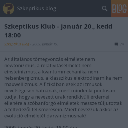
Szkeptikus blog
Szkeptikus Klub - január 20., kedd
18:00
Szkeptikus Blog
•
2009. január 19.
74
Az általános tömegvonzás elmélete nem
newtonizmus, a relativitáselmélet nem
einsteinizmus, a kvantummechanika nem
heisenbergizmus, a klasszikus elektrodinamika nem
maxwellizmus. A fizikában ezek az izmusok
nevetségesen hatnának, mert mindenki pontosan
tudja, hogy a nevezett urak rendkívüli érdemei
ellenére a szóbanforgó elméletek messze túljutottak
a felfedezől felismerésein. Miért nevezzük akkor az
evolúció elméletét darwinizmusnak?
2009. január 20. kedd, 18.00 óra