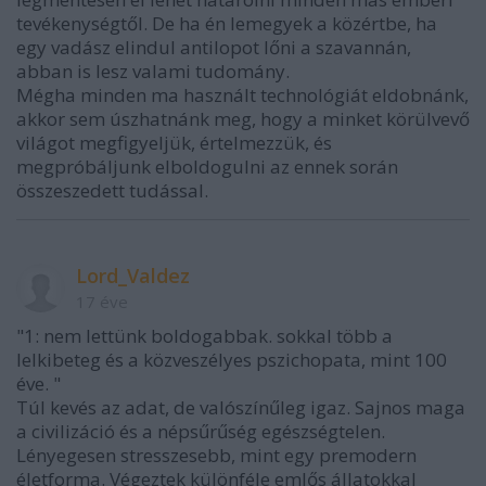
tevékenységtől. De ha én lemegyek a közértbe, ha
egy vadász elindul antilopot lőni a szavannán,
abban is lesz valami tudomány.
Mégha minden ma használt technológiát eldobnánk,
akkor sem úszhatnánk meg, hogy a minket körülvevő
világot megfigyeljük, értelmezzük, és
megpróbáljunk elboldogulni az ennek során
összeszedett tudással.
Lord_Valdez
17 éve
"1: nem lettünk boldogabbak. sokkal több a
lelkibeteg és a közveszélyes pszichopata, mint 100
éve. "
Túl kevés az adat, de valószínűleg igaz. Sajnos maga
a civilizáció és a népsűrűség egészségtelen.
Lényegesen stresszesebb, mint egy premodern
életforma. Végeztek különféle emlős állatokkal