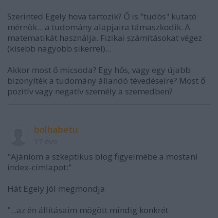
Szerinted Egely hova tartozik? Ő is "tudós" kutató
mérnök... a tudomány alapjaira támaszkodik. A
matematikát használja. Fizikai számításokat végez
(kisebb nagyobb sikerrel)...
Akkor most ő micsoda? Egy hős, vagy egy újabb
bizonyíték a tudomány állandó tévedéseire? Most ő
pozitív vagy negatív személy a szemedben?
bolhabetu
17 éve
"Ajánlom a szkeptikus blog figyelmébe a mostani
index-címlapot:"
Hát Egely jól megmondja
"...az én állításaim mögött mindig konkrét