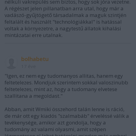
nélküli vakrepülés sem biztos, hogy sok jóra vezetne.
A régészet jelen pillanatban arra utal, hogy már a
vadászó-gyűjtögető társadalmak a maguk szintjén
feltalált és használt "technológiákkal" is hatással
voltak a környezetre, a nagytestű állatok kihalási
mintázatai erre utalnak.
bolhabetu
17 éve
"Igen, ez nem egy tudomanyos allitas, hanem egy
feltetelezes. Mondjuk szerintem sokkal valoszinubb
feltetelezes, mint az, hogy a tudomany elvetese
szallitana a megoldast."
Abban, amit Wmiki összehord talán lenne is ráció,
de már ott egy kiadós "szalmabáb" érveléssé válik a
tevékenysége, amikor azt gondolja, hogy a
tudomány az valami olyasmi, amit szépen
légmentesen el lehet határolni minden más emberi