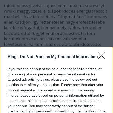
mindent osszevetve sajnos nem latok tul sok eselyt
wmiki meggyozesere, tul sok idot es energiat feccolt
mar bele, h az interneten a "dogmatikus" tudomany
ellen kuzdjon, igy rettenetesen nagy erofeszitesebe
kerulne elfogadni, h ennyi ideig szelmalmok ellen
kuzdott. ettol fuggetlenul erdemesnek tartom
korultekintoen es reszletesen valaszolni a
felveteseire, ha nem is az o, de a tobbi idetevedo,
kevesbe megrogzott ketelkedo erdekeben.
Blog -
Do Not Process My Personal Information
wice
If you wish to opt-out of the sale, sharing to third parties, or
processing of your personal or sensitive information for
17 éve
targeted advertising by us, please use the below opt-out
korrektura
section to confirm your selection. Please note that after your
"sajnos ezek a szakok (a kozepiskolak, es plane az
opt-out request is processed you may continue seeing
altalanos iskolak)" -> "sajnos ezek a szakok (_meg_ a
interest-based ads based on personal information utilized by
kozepiskolak, es plane az altalanos iskolak) "
us or personal information disclosed to third parties prior to
your opt-out. You may separately opt-out of the further
disclosure of your personal information by third parties on the