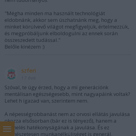
"Mégha minden ma használt technológiát
eldobnánk, akkor sem úszhatnánk meg, hogy a
minket körülvevő világot megfigyeljük, értelmezzük,
és megpróbáljunk elboldogulni az ennek során
összeszedett tudással."
Belőle kinézem :)
szferi
17 éve
Szóval, te úgy érzed, hogy a mi generációnk
mentálisan egészségesebb, mint nagyapáink voltak?
Lehet h igazad van, szerintem nem.
A népességrobbanást nem az orvosi ellátás javulása
okozza elsősorban (bár ez is tényező), hanem a
termelés hatékonyságának a javulása. És ez
természetesen munkanélküliséget is generál.