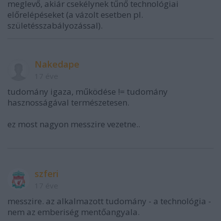
meglevő, akiár csekélynek tűnő technológiai
előrelépéseket (a vázolt esetben pl.
születésszabályozással).
Nakedape
17 éve
tudomány igaza, működése != tudomány
hasznosságával természetesen.
ez most nagyon messzire vezetne..
szferi
17 éve
messzire. az alkalmazott tudomány - a technológia -
nem az emberiség mentőangyala.