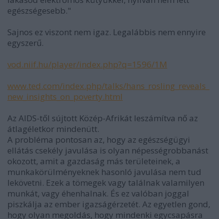
egészségesebb."
Sajnos ez viszont nem igaz. Legalábbis nem ennyire
egyszerű.
vod.niif.hu/player/index.php?q=1596/1M
www.ted.com/index.php/talks/hans_rosling_reveals_
new_insights_on_poverty.html
Az AIDS-től sújtott Közép-Afrikát leszámítva nő az
átlagéletkor mindenütt.
A probléma pontosan az, hogy az egészségügyi
ellátás csekély javulása is olyan népességrobbanást
okozott, amit a gazdaság más területeinek, a
munkakörülményeknek hasonló javulása nem tud
lekövetni. Ezek a tömegek vagy találnak valamilyen
munkát, vagy éhenhalnak. És ez valóban joggal
piszkálja az ember igazságérzetét. Az egyetlen gond,
hogy olyan megoldás, hogy mindenki egycsapásra