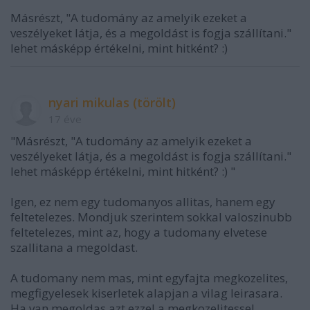
Másrészt, "A tudomány az amelyik ezeket a
veszélyeket látja, és a megoldást is fogja szállítani."
lehet másképp értékelni, mint hitként? :)
nyari mikulas (törölt)
17 éve
"Másrészt, "A tudomány az amelyik ezeket a
veszélyeket látja, és a megoldást is fogja szállítani."
lehet másképp értékelni, mint hitként? :) "
Igen, ez nem egy tudomanyos allitas, hanem egy
feltetelezes. Mondjuk szerintem sokkal valoszinubb
feltetelezes, mint az, hogy a tudomany elvetese
szallitana a megoldast.
A tudomany nem mas, mint egyfajta megkozelites,
megfigyelesek kiserletek alapjan a vilag leirasara.
Ha van megoldas azt ezzel a megkozelitessel