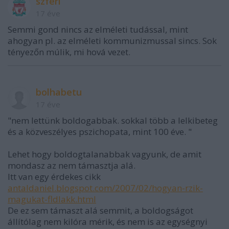
szferi
17 éve
Semmi gond nincs az elméleti tudással, mint
ahogyan pl. az elméleti kommunizmussal sincs. Sok
tényezőn múlik, mi hová vezet.
bolhabetu
17 éve
"nem lettünk boldogabbak. sokkal több a lelkibeteg
és a közveszélyes pszichopata, mint 100 éve. "
Lehet hogy boldogtalanabbak vagyunk, de amit
mondasz az nem támasztja alá.
Itt van egy érdekes cikk
antaldaniel.blogspot.com/2007/02/hogyan-rzik-
magukat-fldlakk.html
De ez sem támaszt alá semmit, a boldogságot
állítólag nem kilóra mérik, és nem is az egységnyi