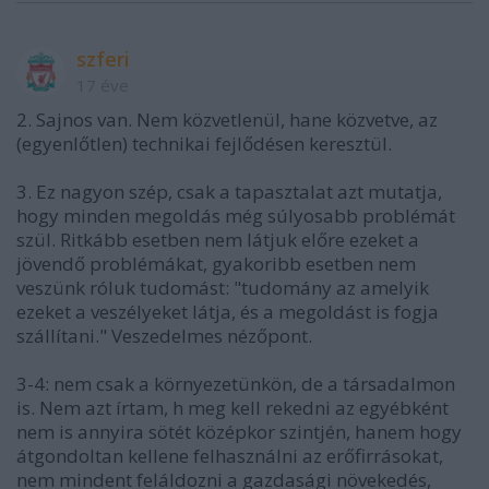
szferi
17 éve
2. Sajnos van. Nem közvetlenül, hane közvetve, az
(egyenlőtlen) technikai fejlődésen keresztül.
3. Ez nagyon szép, csak a tapasztalat azt mutatja,
hogy minden megoldás még súlyosabb problémát
szül. Ritkább esetben nem látjuk előre ezeket a
jövendő problémákat, gyakoribb esetben nem
veszünk róluk tudomást: "tudomány az amelyik
ezeket a veszélyeket látja, és a megoldást is fogja
szállítani." Veszedelmes nézőpont.
3-4: nem csak a környezetünkön, de a társadalmon
is. Nem azt írtam, h meg kell rekedni az egyébként
nem is annyira sötét középkor szintjén, hanem hogy
átgondoltan kellene felhasználni az erőfirrásokat,
nem mindent feláldozni a gazdasági növekedés,