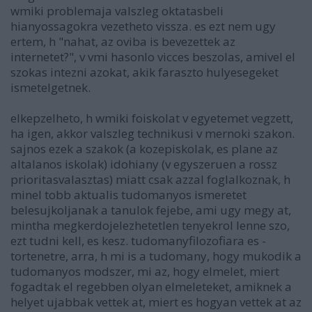
wmiki problemaja valszleg oktatasbeli
hianyossagokra vezetheto vissza. es ezt nem ugy
ertem, h "nahat, az oviba is bevezettek az
internetet?", v vmi hasonlo vicces beszolas, amivel el
szokas intezni azokat, akik faraszto hulyesegeket
ismetelgetnek.
elkepzelheto, h wmiki foiskolat v egyetemet vegzett,
ha igen, akkor valszleg technikusi v mernoki szakon.
sajnos ezek a szakok (a kozepiskolak, es plane az
altalanos iskolak) idohiany (v egyszeruen a rossz
prioritasvalasztas) miatt csak azzal foglalkoznak, h
minel tobb aktualis tudomanyos ismeretet
belesujkoljanak a tanulok fejebe, ami ugy megy at,
mintha megkerdojelezhetetlen tenyekrol lenne szo,
ezt tudni kell, es kesz. tudomanyfilozofiara es -
tortenetre, arra, h mi is a tudomany, hogy mukodik a
tudomanyos modszer, mi az, hogy elmelet, miert
fogadtak el regebben olyan elmeleteket, amiknek a
helyet ujabbak vettek at, miert es hogyan vettek at az