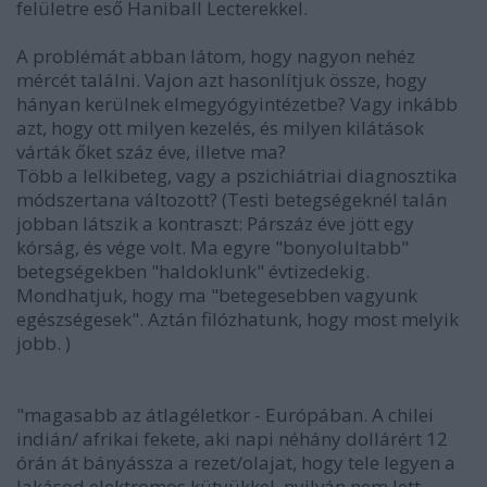
felületre eső Haniball Lecterekkel.
A problémát abban látom, hogy nagyon nehéz
mércét találni. Vajon azt hasonlítjuk össze, hogy
hányan kerülnek elmegyógyintézetbe? Vagy inkább
azt, hogy ott milyen kezelés, és milyen kilátások
várták őket száz éve, illetve ma?
Több a lelkibeteg, vagy a pszichiátriai diagnosztika
módszertana változott? (Testi betegségeknél talán
jobban látszik a kontraszt: Párszáz éve jött egy
kórság, és vége volt. Ma egyre "bonyolultabb"
betegségekben "haldoklunk" évtizedekig.
Mondhatjuk, hogy ma "betegesebben vagyunk
egészségesek". Aztán filózhatunk, hogy most melyik
jobb. )
"magasabb az átlagéletkor - Európában. A chilei
indián/ afrikai fekete, aki napi néhány dollárért 12
órán át bányássza a rezet/olajat, hogy tele legyen a
lakásod elektromos kütyükkel, nyilván nem lett