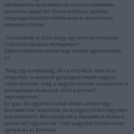
túlnépesítési kísérleteket és számos viselkedés
anomália lépett fel, illetve többször találtak
megnagyobbodott mellékvesét és abnormális
adrenalin szintet.
"Gondolkodj el azon, hogy egy nem-technokrata
civilizáció valóban életképtelen"
Ekkora létszámú emberiség mellett egyértelműen
az.
"Még egy érdekesség, de ne érts félre, nem ez a
megoldás: a vadászó-gyűjtögető népek nagyon
ritkán éheznek. még a nagy természeti csapásokat is
könnyebben átvészelik, mint a termelő
népcsoportok."
Ez igaz, ők ugyanis tovább álltak, amikor egy
területet már letaroltak, de az egész emberiség nem
tud elköltözni. Mit csináljunk a maradék 6 milliárd
emberrel? Ugyanis kb. 1000 nagyobb földterületet
igényel ez az életmód.