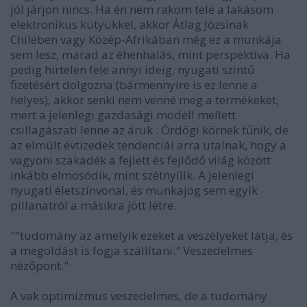
jól járjon nincs. Ha én nem rakom tele a lakásom
elektronikus kütyükkel, akkor Átlag Józsinak
Chilében vagy Közép-Afrikában még ez a munkája
sem lesz, marad az éhenhalás, mint perspektíva. Ha
pedig hirtelen fele annyi ideig, nyugati szintű
fizetésért dolgozna (bármennyire is ez lenne a
helyes), akkor senki nem venné meg a termékeket,
mert a jelenlegi gazdasági modell mellett
csillagászati lenne az áruk . Ördögi körnek tűnik, de
az elmúlt évtizedek tendenciái arra utalnak, hogy a
vagyoni szakadék a fejlett és fejlődő világ között
inkább elmosódik, mint szétnyílik. A jelenlegi
nyugati életszínvonal, és munkajog sem egyik
pillanatról a másikra jött létre.
""tudomány az amelyik ezeket a veszélyeket látja, és
a megoldást is fogja szállítani." Veszedelmes
nézőpont."
A vak optimizmus veszedelmes, de a tudomány