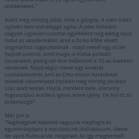
döbbenetes,"
Azért még mindig jobb, mint a gőzgép. A szén-lobbi
nyilván nem volt eléggé agilis. A jeles feltaláló
nagyon ügyesen csúsztat egyébként míg eddig eljut.
Indul az akadémiától, ahol a fizika kőbe vésett
dogmáihoz ragaszkodnak . majd mesél egy vízzel
hajtott autóról, amit maga is hiába próbált
összerakni, pedig isti-bizi működött a 70-es években
valakinek. Majd végül mesél egy konkrét
szabadalomról, ami az Otto-motor hatásfokát
növelné valamelyest (nyilván még mindig jócskán
száz alatt lenne). Hajrá, mindent bele, alacsony
fogyasztású autókra igenis lenne igény. De hol itt az
örökmozgó?
Már jön is:
"Segítségével képesek vagyunk megfogni és
egyenirányítani a körülöttünk lévő vákuum, illetve
tér apró fluktuációt, rezgéseit. Az így megtermelt