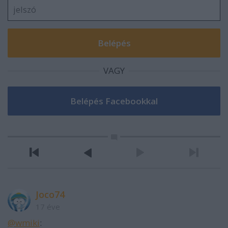
VAGY
Joco74
17 éve
@wmiki
: