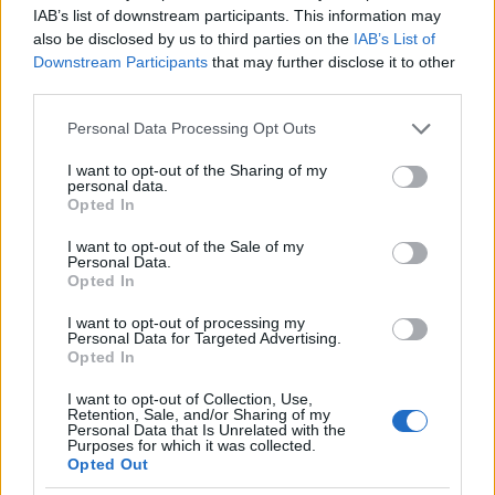
IAB’s list of downstream participants. This information may
Non est volentis
also be disclosed by us to third parties on the
IAB’s List of
17 éve
Downstream Participants
that may further disclose it to other
third parties.
@wice
: Kutatásmódszertan című tárgyhoz tartozó
PowerPoint diák (BME-n szabadon választható):
Please note that this website/app uses one or more Google
Personal Data Processing Opt Outs
services and may gather and store information including but
www.filozofia.bme.hu/~lang/kutatasmodszertan/
not limited to your visit or usage behaviour. You may click to
I want to opt-out of the Sharing of my
personal data.
grant or deny consent to Google and its third-party tags to
Opted In
use your data for below specified purposes in below Google
consent section.
I want to opt-out of the Sale of my
szferi
Personal Data.
17 éve
Opted In
@Joco74 2009.01.22. 14:22:50
I want to opt-out of processing my
Personal Data for Targeted Advertising.
Opted In
Nem mintha wmikinek igaza lenne, de
I want to opt-out of Collection, Use,
1: nem lettünk boldogabbak. sokkal több a
Retention, Sale, and/or Sharing of my
Personal Data that Is Unrelated with the
lelkibeteg és a közveszélyes pszichopata, mint 100
Purposes for which it was collected.
éve.
Opted Out