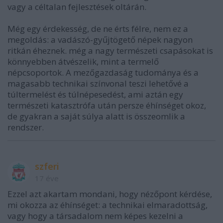
vagy a céltalan fejlesztések oltárán.
Még egy érdekesség, de ne érts félre, nem ez a
megoldás: a vadászó-gyűjtögető népek nagyon
ritkán éheznek. még a nagy természeti csapásokat is
könnyebben átvészelik, mint a termelő
népcsoportok. A mezőgazdaság tudománya és a
magasabb technikai színvonal teszi lehetővé a
túltermelést és túlnépesedést, ami aztán egy
természeti katasztrófa után persze éhínséget okoz,
de gyakran a saját súlya alatt is összeomlik a
rendszer.
szferi
17 éve
Ezzel azt akartam mondani, hogy nézőpont kérdése,
mi okozza az éhínséget: a technikai elmaradottság,
vagy hogy a társadalom nem képes kezelni a