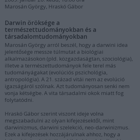
Marosán György, Hraskó Gábor
Darwin öröksége a
természettudományokban és a
társadalomtudományokban
Marosán György arról beszél, hogy a darwini idea
jelentősége messze túlmutat a biológiai
alkalmazásokon (pld. közgazdaságtan, szociológia),
illetve a természettudományok fele terel más
tudományágakat (evolúciós pszichológia,
antropológia). A 21. század vitái nem az evolúció
igazságáról szólnak. Azt tudományosan senki nem
vonja kétségbe. A vita társadalmi okok miatt fog
folytatódni.
Hraskó Gábor szerint viszont ideje volna
megszabadulni az olyan kifejezésektől, mint
darwinizmus, darwini szelekció, neo-darwinizmus.
Ezek a kifejezések hozzájárulnak ahhoz, hogy a