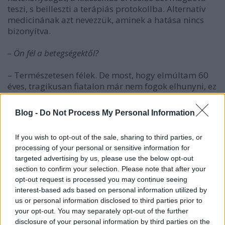
teszi, s beilleszti a terápiás protokollba. Alternatív
medicinának azt nevezzük, aminek a hatása nincs
bizonyítva.
– Ön fél a betegségektől?
– Természetesen félek. De most, hogy elmúltam 60
éves, tragikusan fiatalon már nem fogok elhunyni, ez
pedig bizonyos mértékig megnyugtat.
Blog -
Do Not Process My Personal Information
(Az interjú a
Rákgyógyítás
című kiadványban jelent
meg.)
If you wish to opt-out of the sale, sharing to third parties, or
processing of your personal or sensitive information for
targeted advertising by us, please use the below opt-out
section to confirm your selection. Please note that after your
opt-out request is processed you may continue seeing
Címkék:
egészség
természetgyógyászat
áltudomány
interest-based ads based on personal information utilized by
us or personal information disclosed to third parties prior to
your opt-out. You may separately opt-out of the further
disclosure of your personal information by third parties on the