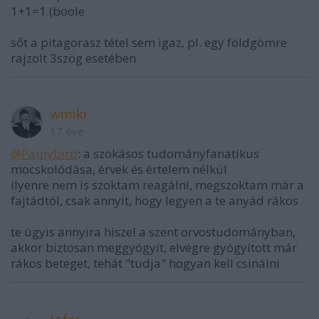
1+1=1 (boole
sőt a pitagorasz tétel sem igaz, pl. egy földgömre
rajzolt 3szög esetében
wmiki
17 éve
@Paulybird
: a szokásos tudományfanatikus
mocskolódása, érvek és értelem nélkül
ilyenre nem is szoktam reagálni, megszoktam már a
fajtádtól, csak annyit, hogy legyen a te anyád rákos
te úgyis annyira hiszel a szent orvostudományban,
akkor biztosan meggyógyít, elvégre gyógyított már
rákos beteget, tehát "tudja" hogyan kell csinálni