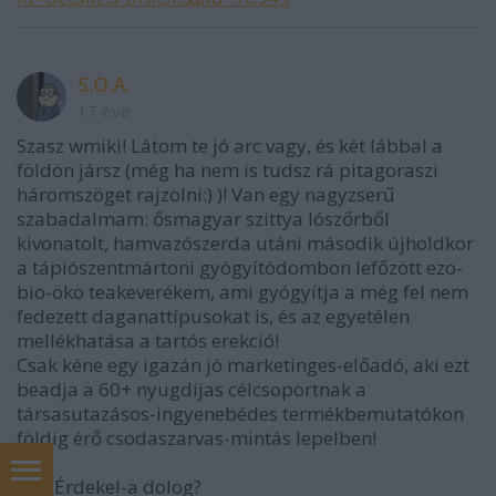
S.O.A.
17 éve
Szasz wmiki! Látom te jó arc vagy, és két lábbal a
földön jársz (még ha nem is tudsz rá pitagoraszi
háromszöget rajzolni:) )! Van egy nagyzserű
szabadalmam: ősmagyar szittya lószőrből
kivonatolt, hamvazószerda utáni második újholdkor
a tápiószentmártoni gyógyítódombon lefőzött ezo-
bio-öko teakeverékem, ami gyógyítja a még fel nem
fedezett daganattípusokat is, és az egyetélen
mellékhatása a tartós erekció!
Csak kéne egy igazán jó marketinges-előadó, aki ezt
beadja a 60+ nyugdíjas célcsoportnak a
társasutazásos-ingyenebédes termékbemutatókon
földig érő csodaszarvas-mintás lepelben!
No? Érdekel-a dolog?