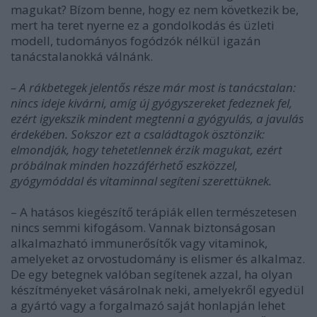
magukat? Bízom benne, hogy ez nem következik be,
mert ha teret nyerne ez a gondolkodás és üzleti
modell, tudományos fogódzók nélkül igazán
tanácstalanokká válnánk.
– A rákbetegek jelentős része már most is tanácstalan:
nincs ideje kivárni, amíg új gyógyszereket fedeznek fel,
ezért igyekszik mindent megtenni a gyógyulás, a javulás
érdekében. Sokszor ezt a családtagok ösztönzik:
elmondják, hogy tehetetlennek érzik magukat, ezért
próbálnak minden hozzáférhető eszközzel,
gyógymóddal és vitaminnal segíteni szerettüknek.
– A hatásos kiegészítő terápiák ellen természetesen
nincs semmi kifogásom. Vannak biztonságosan
alkalmazható immunerősítők vagy vitaminok,
amelyeket az orvostudomány is elismer és alkalmaz.
De egy betegnek valóban segítenek azzal, ha olyan
készítményeket vásárolnak neki, amelyekről egyedül
a gyártó vagy a forgalmazó saját honlapján lehet