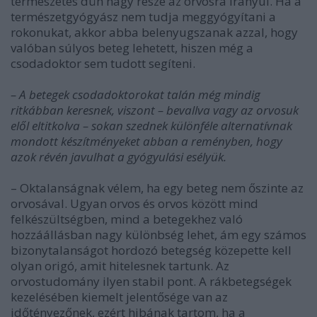
természetes düh nagy része az orvosra irányul. Ha a
természetgyógyász nem tudja meggyógyítani a
rokonukat, akkor abba belenyugszanak azzal, hogy
valóban súlyos beteg lehetett, hiszen még a
csodadoktor sem tudott segíteni.
– A betegek csodadoktorokat talán még mindig
ritkábban keresnek, viszont – bevallva vagy az orvosuk
elől eltitkolva – sokan szednek különféle alternatívnak
mondott készítményeket abban a reményben, hogy
azok révén javulhat a gyógyulási esélyük.
– Oktalanságnak vélem, ha egy beteg nem őszinte az
orvosával. Ugyan orvos és orvos között mind
felkészültségben, mind a betegekhez való
hozzáállásban nagy különbség lehet, ám egy számos
bizonytalanságot hordozó betegség közepette kell
olyan origó, amit hitelesnek tartunk. Az
orvostudomány ilyen stabil pont. A rákbetegségek
kezelésében kiemelt jelentősége van az
időtényezőnek, ezért hibának tartom, ha a