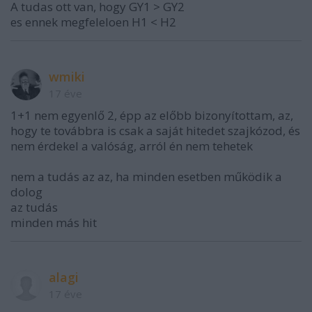
A tudas ott van, hogy GY1 > GY2
es ennek megfeleloen H1 < H2
wmiki
17 éve
1+1 nem egyenlő 2, épp az előbb bizonyítottam, az,
hogy te továbbra is csak a saját hitedet szajkózod, és
nem érdekel a valóság, arról én nem tehetek
nem a tudás az az, ha minden esetben működik a
dolog
az tudás
minden más hit
alagi
17 éve