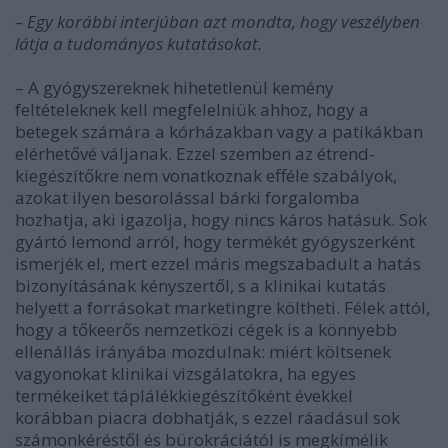
– Egy korábbi interjúban azt mondta, hogy veszélyben
látja a tudományos kutatásokat.
– A gyógyszereknek hihetetlenül kemény
feltételeknek kell megfelelniük ahhoz, hogy a
betegek számára a kórházakban vagy a patikákban
elérhetővé váljanak. Ezzel szemben az étrend-
kiegészítőkre nem vonatkoznak efféle szabályok,
azokat ilyen besorolással bárki forgalomba
hozhatja, aki igazolja, hogy nincs káros hatásuk. Sok
gyártó lemond arról, hogy termékét gyógyszerként
ismerjék el, mert ezzel máris megszabadult a hatás
bizonyításának kényszertől, s a klinikai kutatás
helyett a forrásokat marketingre költheti. Félek attól,
hogy a tőkeerős nemzetközi cégek is a könnyebb
ellenállás irányába mozdulnak: miért költsenek
vagyonokat klinikai vizsgálatokra, ha egyes
termékeiket táplálékkiegészítőként évekkel
korábban piacra dobhatják, s ezzel ráadásul sok
számonkéréstől és bürokráciától is megkímélik