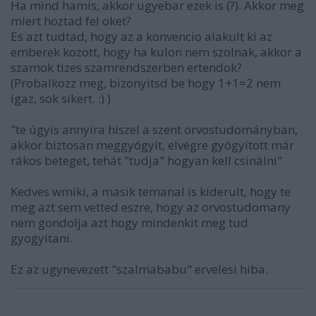
Ha mind hamis, akkor ugyebar ezek is (?). Akkor meg
miert hoztad fel oket?
Es azt tudtad, hogy az a konvencio alakult ki az
emberek kozott, hogy ha kulon nem szolnak, akkor a
szamok tizes szamrendszerben ertendok?
(Probalkozz meg, bizonyitsd be hogy 1+1=2 nem
igaz, sok sikert. :) )
"te úgyis annyira hiszel a szent orvostudományban,
akkor biztosan meggyógyít, elvégre gyógyított már
rákos beteget, tehát "tudja" hogyan kell csinálni"
Kedves wmiki, a masik temanal is kiderult, hogy te
meg azt sem vetted eszre, hogy az orvostudomany
nem gondolja azt hogy mindenkit meg tud
gyogyitani.
Ez az ugynevezett "szalmababu" ervelesi hiba.