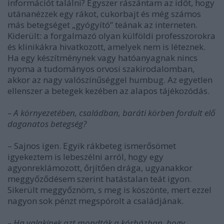
információt találni? Egyszer rászántam az időt, hogy
utánanézzek egy rákot, cukorbajt és még számos
más betegséget „gyógyító” teának az interneten.
Kiderült: a forgalmazó olyan külföldi professzorokra
és klinikákra hivatkozott, amelyek nem is léteznek.
Ha egy készítménynek vagy hatóanyagnak nincs
nyoma a tudományos orvosi szakirodalomban,
akkor az nagy valószínűséggel humbug. Az egyetlen
ellenszer a betegek kezében az alapos tájékozódás.
– A környezetében, családban, baráti körben fordult elő
daganatos betegség?
– Sajnos igen. Egyik rákbeteg ismerősömet
igyekeztem is lebeszélni arról, hogy egy
agyonreklámozott, őrjítően drága, ugyanakkor
meggyőződésem szerint hatástalan teát igyon.
Sikerült meggyőznöm, s meg is köszönte, mert ezzel
nagyon sok pénzt megspórolt a családjának.
– Ha valakinek azt mondták a kórházban, hogy