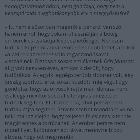
hónapjai vannak hátra, nem gondolja, hogy nem a
pénzspórolás a leghatékonyabb érv a meggyőzésére?
– Itt nem elsősorban magáról a pénzről van szó,
hanem arról, hogy sokan kihasználják a beteg
emberek és családjaik sebezhetőségét. Nehezen
tudok elképzelni annál embertelenebb tettet, amikor
valakinek az élethez való ragaszkodásával
visszaélnek. Biztosan sokan emlékeznek
Déri János
ra:
alig volt negyven éves, amikor kiderült, hogy
tüdőrákos. Az egyik legnépszerűbb riporter volt, egy
ország szorított érte, sokat küzdött, míg végül úgy
gondolta, hogy az orvosok rajta már idehaza nem,
csak egy mexikói speciális terápiás intézetben
tudnak segíteni. Elutazott oda, ahol persze nem
tudtak rajta segíteni. Szívem szerint mondtam volna
neki már az elején, hogy teljesen felesleges kitennie
magát ennek a tortúrának. Az ember persze nem
mond ilyet, különösen azt látva, mennyire bízott
abban, hogy ott megmentik.