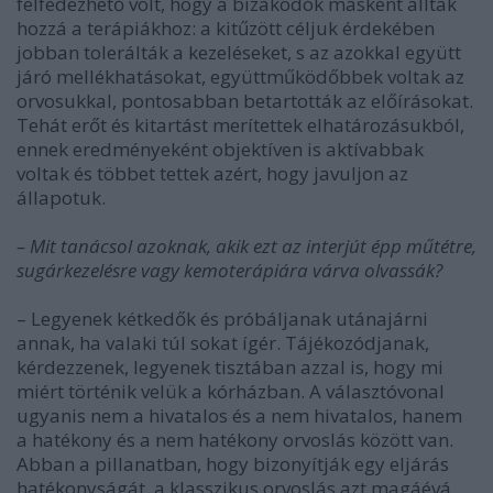
felfedezhető volt, hogy a bizakodók másként álltak
hozzá a terápiákhoz: a kitűzött céljuk érdekében
jobban tolerálták a kezeléseket, s az azokkal együtt
járó mellékhatásokat, együttműködőbbek voltak az
orvosukkal, pontosabban betartották az előírásokat.
Tehát erőt és kitartást merítettek elhatározásukból,
ennek eredményeként objektíven is aktívabbak
voltak és többet tettek azért, hogy javuljon az
állapotuk.
– Mit tanácsol azoknak, akik ezt az interjút épp műtétre,
sugárkezelésre vagy kemoterápiára várva olvassák?
– Legyenek kétkedők és próbáljanak utánajárni
annak, ha valaki túl sokat ígér. Tájékozódjanak,
kérdezzenek, legyenek tisztában azzal is, hogy mi
miért történik velük a kórházban. A választóvonal
ugyanis nem a hivatalos és a nem hivatalos, hanem
a hatékony és a nem hatékony orvoslás között van.
Abban a pillanatban, hogy bizonyítják egy eljárás
hatékonyságát, a klasszikus orvoslás azt magáévá