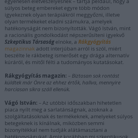
egyenesen életveszélyesnek – tartja például, hogy a
súlyos beteg embereket egyre több módon
igyekeznek olyan terápiákról meggyőzni, illetve
olyan termékeket eladni számukra, amelyek
hatékonyságát nem bizonyították. Vágó István, mint
a racionális gondolkodást népszerűsíteni igyekvő
Szkeptikus Társaság
elnöke, a
Rákgyógyítás
magazinnak
adott interjúban arról is szól, miért
beszélte le rákbeteg ismerősét egy drága alternatív
kúráról, és mitől félti a tudományos kutatásokat.
Rákgyógyítás magazin:
–
Biztosan sok rontást
küldtek már Önre az ehhez értők, hallva, mennyire
harciasan síkra száll ellenük.
Vágó István:
–
Az utóbbi időszakban hihetetlen
piaca nyílt meg a sarlatánságnak, azoknak a
szolgáltatásoknak és termékeknek, amelyeket súlyos
betegeknek is kínálnak, miközben semmi
bizonyítékkal nem tudják alátámasztani a
hatékonyságukat. Amíg korábban mi szkeptikusok