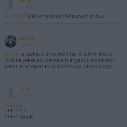
jafar
17 éve
@wmiki
: Tehát a matematikához sem értesz.
wmiki
17 éve
@jafar
: a szokásos mocskolódás, értelem nélkül,
jobb helyeken az ilyet nem is engedi a moderátor,
dehát itt az inkvízitorok között úgy látszik megfér
alagi
17 éve
@wmiki
:
1+1=10 (2
1+1=1 (boole