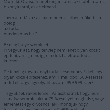
@wmiki: Olvasd mar el megint amit az elobb irtam a
bizonyitasrol, es ertelmezd.
"nem a tudás az az, ha minden esetben működik a
dolog
az tudás
minden más hit "
Ez eleg hulye szemlelet.
Pl vegyuk azt, hogy tenyleg nem lehet olyan kocsit
epiteni, ami _mindig_ elindul, ha elforditod a
kulcsot.
De tenyleg ugyanannyi tudas (=semennyi?) kell egy
olyan kocsi epitesehez, ami 1 milliobol 500-ezerszer
indul el, vagy egy olyanhoz, ami 999 999-szer?
Tegyuk fel, rakos lennel. Valaszthatnal, hogy nem
csinalsz semmit, akkor 75 % esellyel meghalsz, vagy
elmehetsz egy orvoshoz, aki (mondjuk hogy
feltalaltak egy ilyen kezelest) 99% esellyel