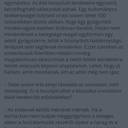
egymáshoz. Az élet bonyolult kérdéseire egyszerű,
kézzelfogható válaszokat adnak. Egy tudományos
tevékenységet folytató orvos sosem lehet 100
százalékban biztos abban, hogy egy gyógymód
minden egyes esetben biztosan beválik, hiszen nem
mindenkinek a betegsége reagál egyformán egy
adott gyógyszerre, tehát a bizonyított hatékonyságú
terápiák sem segítenek mindenkin. Ezzel szemben az
ezoterikusok felelőtlen módon mindig
magabiztosan válaszolnak a nekik feltett kérdésekre,
holott válaszaik teljesen alaptalanok. Lehet, hogy jó
hallani, amit mondanak, ám az attól még nem igaz.
– Talán sosem érte annyi támadás az orvosokat, mint
manapság. Ez is hozzájárulhat a klasszikus orvosláson
kívüli tendenciák erősödéséhez?
– Az emberek kettős mércével mérnek. Ha a
kórházban nem tudják meggyógyítani a beteget,
akkor a hozzátartozók részéről olykor a harag és a