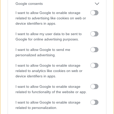
VAGY
Google consents
I want to allow Google to enable storage
related to advertising like cookies on web or
device identifiers in apps.
I want to allow my user data to be sent to
Google for online advertising purposes.
I want to allow Google to send me
personalized advertising.
GergőÁron (törölt)
I want to allow Google to enable storage
17 éve
related to analytics like cookies on web or
@eDul
:
device identifiers in apps.
I want to allow Google to enable storage
a méhészek túlnyomó többsége nyilván becsületes,
related to functionality of the website or app.
csak aztán tőlük felvásárolja egy cég, aki nagyban
seftel mézzel, és tőle kerül ki a teszkó polcaira.
I want to allow Google to enable storage
Rosszabb esteben (és ez jellemző), felüti valami
related to personalization.
cukros lógecivel, és úgy teszi ki a bolt pocaira.