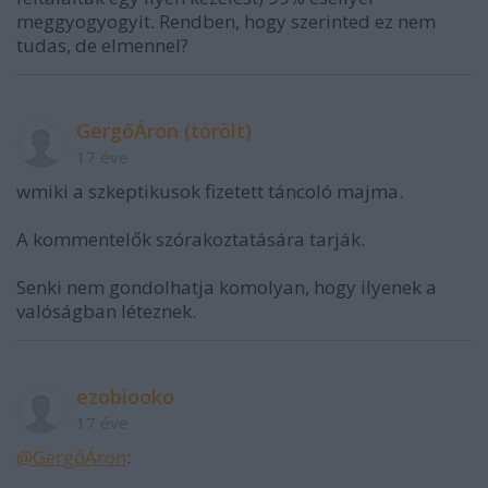
meggyogyogyit. Rendben, hogy szerinted ez nem
tudas, de elmennel?
GergőÁron (törölt)
17 éve
wmiki a szkeptikusok fizetett táncoló majma.
A kommentelők szórakoztatására tarják.
Senki nem gondolhatja komolyan, hogy ilyenek a
valóságban léteznek.
ezobiooko
17 éve
@GergőÁron
: