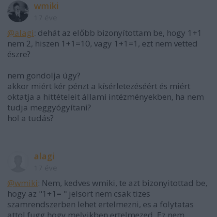
wmiki
17 éve
@alagi
: dehát az előbb bizonyítottam be, hogy 1+1
nem 2, hiszen 1+1=10, vagy 1+1=1, ezt nem vetted
észre?
nem gondolja úgy?
akkor miért kér pénzt a kísérletezéséért és miért
oktatja a hittételeit állami intézményekben, ha nem
tudja meggyógyítani?
hol a tudás?
alagi
17 éve
@wmiki
: Nem, kedves wmiki, te azt bizonyitottad be,
hogy az "1+1= " jelsort nem csak tizes
szamrendszerben lehet ertelmezni, es a folytatas
attol fugg hogy melyikben ertelmezed. Ez nem