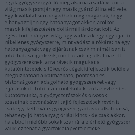
egyik gyógyszergyártó meg akarná akadályozni, a
világ másik pontján egy másik gyártó állna elő vele.
Egyik vállalat sem engedheti meg magának, hogy
elhanyagoljon egy hatóanyagot akkor, amikor
mások kifejlesztésére dollármilliárdokat költ. Az
egész tudományos világ úgy vadászik egy-egy újabb
rákellenes gyógyszerre, mint vadász a rókára: ha egy
hatóanyagnak vagy eljárásnak csak minimálisan is
jobb hatása ígérkezik, mint az addig alkalmazott
gyógyszereknek, arra rávetik magukat a
kutatóintézetek, s tőkeerős cégek kifejlesztik belőle a
megbízhatóan alkalmazható, pontosan és
biztonságosan adagolható gyógyszereket vagy
eljárásokat. Több ezer molekula közül az évtizedes
kutatómunka, a gyógyszerészek és orvosok
százainak bevonásával zajló fejlesztések révén is
csak egy-kettő válik gyógyszergyártásra alkalmassá,
tehát egy jó hatóanyag óriási kincs - de csak akkor,
ha abból mielőbb sokak számára elérhető gyógyszer
válik, ez tehát a gyártók alapvető érdeke.