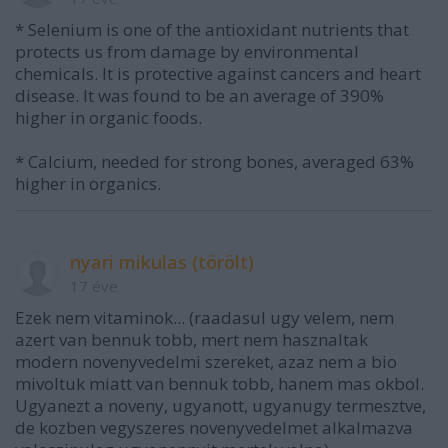
* Selenium is one of the antioxidant nutrients that
protects us from damage by environmental
chemicals. It is protective against cancers and heart
disease. It was found to be an average of 390%
higher in organic foods.
* Calcium, needed for strong bones, averaged 63%
higher in organics.
nyari mikulas (törölt)
17 éve
Ezek nem vitaminok... (raadasul ugy velem, nem
azert van bennuk tobb, mert nem hasznaltak
modern novenyvedelmi szereket, azaz nem a bio
mivoltuk miatt van bennuk tobb, hanem mas okbol.
Ugyanezt a noveny, ugyanott, ugyanugy termesztve,
de kozben vegyszeres novenyvedelmet alkalmazva