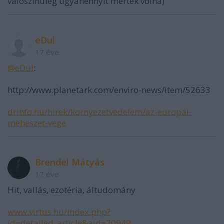
valoszinuleg ugyanennyit mertek volna)
eDul
17 éve
@eDul
:
http://www.planetark.com/enviro-news/item/52633
drinfo.hu/hirek/kornyezetvedelem/az-europai-
meheszet-vege
Brendel Mátyás
17 éve
Hit, vallás, ezotéria, áltudomány
www.virtus.hu/index.php?
id=detailed_article&aid=70949