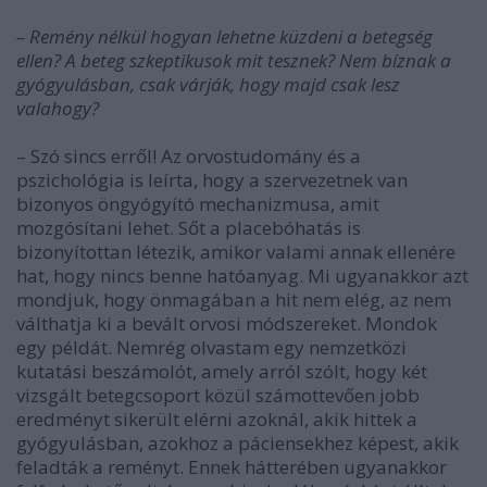
– Remény nélkül hogyan lehetne küzdeni a betegség
ellen? A beteg szkeptikusok mit tesznek? Nem bíznak a
gyógyulásban, csak várják, hogy majd csak lesz
valahogy?
– Szó sincs erről! Az orvostudomány és a
pszichológia is leírta, hogy a szervezetnek van
bizonyos öngyógyító mechanizmusa, amit
mozgósítani lehet. Sőt a placebóhatás is
bizonyítottan létezik, amikor valami annak ellenére
hat, hogy nincs benne hatóanyag. Mi ugyanakkor azt
mondjuk, hogy önmagában a hit nem elég, az nem
válthatja ki a bevált orvosi módszereket. Mondok
egy példát. Nemrég olvastam egy nemzetközi
kutatási beszámolót, amely arról szólt, hogy két
vizsgált betegcsoport közül számottevően jobb
eredményt sikerült elérni azoknál, akik hittek a
gyógyulásban, azokhoz a páciensekhez képest, akik
feladták a reményt. Ennek hátterében ugyanakkor