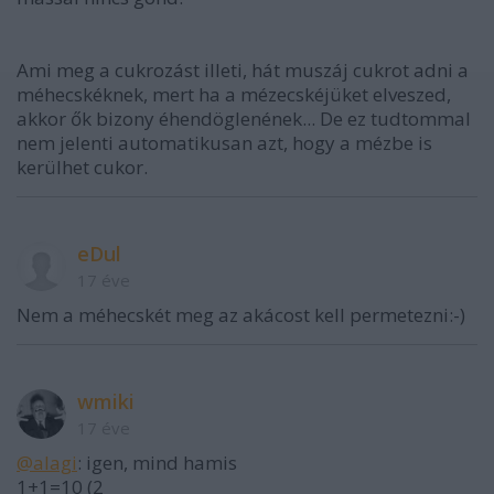
Ami meg a cukrozást illeti, hát muszáj cukrot adni a
méhecskéknek, mert ha a mézecskéjüket elveszed,
akkor ők bizony éhendöglenének... De ez tudtommal
nem jelenti automatikusan azt, hogy a mézbe is
kerülhet cukor.
eDul
17 éve
Nem a méhecskét meg az akácost kell permetezni:-)
wmiki
17 éve
@alagi
: igen, mind hamis
1+1=10 (2