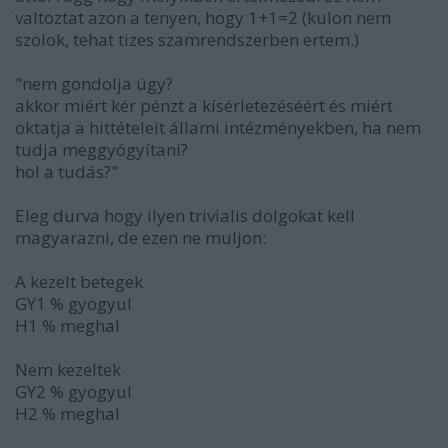
valtoztat azon a tenyen, hogy 1+1=2 (kulon nem
szolok, tehat tizes szamrendszerben ertem.)
"nem gondolja úgy?
akkor miért kér pénzt a kísérletezéséért és miért
oktatja a hittételeit állami intézményekben, ha nem
tudja meggyógyítani?
hol a tudás?"
Eleg durva hogy ilyen trivialis dolgokat kell
magyarazni, de ezen ne muljon:
A kezelt betegek
GY1 % gyogyul
H1 % meghal
Nem kezeltek
GY2 % gyogyul
H2 % meghal