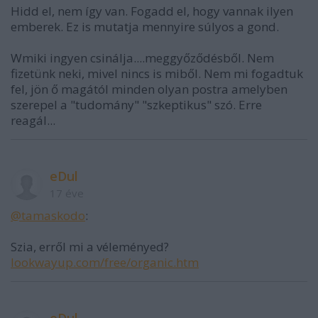
Hidd el, nem így van. Fogadd el, hogy vannak ilyen
emberek. Ez is mutatja mennyire súlyos a gond.
Wmiki ingyen csinálja....meggyőződésből. Nem
fizetünk neki, mivel nincs is miből. Nem mi fogadtuk
fel, jön ő magától minden olyan postra amelyben
szerepel a "tudomány" "szkeptikus" szó. Erre
reagál...
eDul
17 éve
@tamaskodo
:
Szia, erről mi a véleményed?
lookwayup.com/free/organic.htm