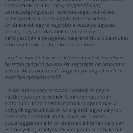
ódzkodtunk az alternatív, kiegészítő vagy
természetgyógyászati tevékenységek nyilvános
kritikájától, már nem hagyhatjuk szó nélkül a
történéseket: egyre nagyobb a veszélye ugyanis
annak, hogy a sarlatánok negatív irányba
befolyásolják a betegeket, megrendítik a bizalmukat
a bizonyítékokon alapuló orvoslásban.
– Ezek szerint Ön televíziós létére sem a tévékészüléken
keresztül gyógyító gurutól kér segítséget, ha hasogat a
dereka. Mi az oka annak, hogy ma jól meg lehet élni a
misztikus gyógyászatból?
– A sarlatánok egyre többen vannak és egyre
hatékonyabban érvelnek. A mindennapokban
előforduló, közérthető fogalmakra apellálnak, a
bolygók együttállásáról, energiáról, egyensúlyról,
rezgésről beszélnek, logikusnak, ok-okozati
összefüggésben álló történésnek állítanak be olyan
eseményeket, amelyeknek valójában semmi közük