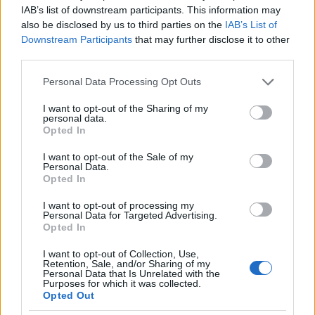
IAB’s list of downstream participants. This information may
Ajánlott bejegyzések:
also be disclosed by us to third parties on the
IAB’s List of
Downstream Participants
that may further disclose it to other
Az áltudományos manipuláció áldozatai:
third parties.
oltásellenesség a gyermekorvosi
Please note that this website/app uses one or more Google
rendelőkben
Personal Data Processing Opt Outs
services and may gather and store information including but
not limited to your visit or usage behaviour. You may click to
I want to opt-out of the Sharing of my
personal data.
grant or deny consent to Google and its third-party tags to
Opted In
use your data for below specified purposes in below Google
Szólj hozzá!
consent section.
I want to opt-out of the Sale of my
Personal Data.
A hozzászóláshoz be kell lépned!
Opted In
I want to opt-out of processing my
Personal Data for Targeted Advertising.
Opted In
I want to opt-out of Collection, Use,
Retention, Sale, and/or Sharing of my
Personal Data that Is Unrelated with the
Purposes for which it was collected.
Opted Out