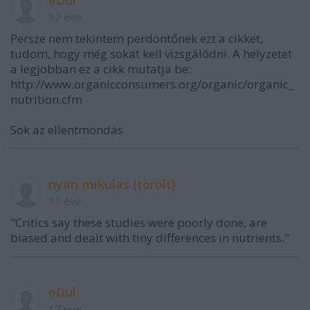
eDul
17 éve
Persze nem tekintem perdöntőnek ezt a cikket,
tudom, hogy még sokat kell vizsgálódni. A helyzetet
a legjobban ez a cikk mutatja be:
http://www.organicconsumers.org/organic/organic_
nutrition.cfm
Sok az ellentmondás
nyari mikulas (törölt)
17 éve
"Critics say these studies were poorly done, are
biased and dealt with tiny differences in nutrients."
eDul
17 éve