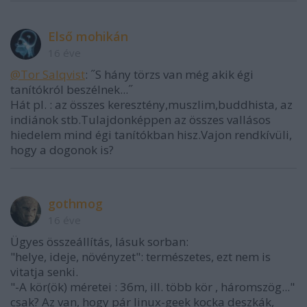
Első mohikán
16 éve
@Tor Salqvist
: ˝S hány törzs van még akik égi
tanítókról beszélnek...˝
Hát pl. : az összes keresztény,muszlim,buddhista, az
indiánok stb.Tulajdonképpen az összes vallásos
hiedelem mind égi tanítókban hisz.Vajon rendkívüli,
hogy a dogonok is?
gothmog
16 éve
Ügyes összeállítás, lásuk sorban:
"helye, ideje, növényzet": természetes, ezt nem is
vitatja senki.
"-A kör(ök) méretei : 36m, ill. több kör , háromszög..."
csak? Az van, hogy pár linux-geek kocka deszkák,