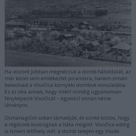
Ha viszont jobban megnézzük a domb hátoldalát, az
már közel sem emlékeztet piramisra, hanem simán
beleolvad a Visočica környéki dombok vonulatába.
Ez az oka annak, hogy miért mindig ugyanonnan
fényképezik Visočicát – egyedül onnan nézve
látványos.
Osmanagićot sokan támadják, és szinte biztos, hogy
a régészek kuncognak a háta mögött. Visočica eddig
is ismert lelőhely volt: a domb tetején egy Visoki