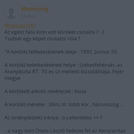
Menroting
16 éve
@okoska100
:
Az egész falú kinn volt köröket csinálni ? :-)
Tudnál egy képet mutatni róla ?
"A kör(ök) felfedezésének ideje : 1992. Június 10.
A kör(ök) keletkezésének helye : Székesfehérvár, az
Aranybulla RT. 70-es út melletti búzatáblája, Fejér
megye
A kör(öke)t alkotó növényzet : búza
A kör(ök) méretei : 36m, ill. több kör , háromszög ...
Az örvénylés(ek) iránya : o.j.ellentétes <= ?
- a nagy kört Ötvös László fedezte fel az Aerocaritas