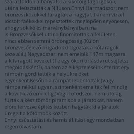
szárazföldön a bányától a kikötőig fagörgőkön,
utána leúsztatták a Níluson.Ennyi.Harmadszor: nem
bronzeszközökkel faragták a nagyját, hanem vízzel
locsolt faékekkel repesztették meglepően egyenesen,
ahogy sok kő és márványbányában ma
is.Bronzvésőkkel utána finomítottak a felületen,
nincs ebben semmi ördöngösség.(Külön
bronzvésőélező brigádok dolgoztak a kőfaragók
keze alá.) Negyedszer: nem emelték 147m magasra
a kifaragott köveket (Te egy ókori óriásdarut sejtetsz
megoldásként?), hanem az elképzeléseink szerint egy
rámpán gördítették a helyükre őket
egyenként.Később a rámpát lebontották.(Vagy
rámpa nélkül ugyan, szintenként emelték fel mindig
a következő emeletig.)Végül ötödször: nem utólag
fúrták a kész tömör piramisba a járatokat, hanem
előre tervezve építés közben hagyták ki a járatok
üregeit a kőtömbök között.
Ennyi csúsztatást és hamis állítást egy mondatban
régen olvastam.