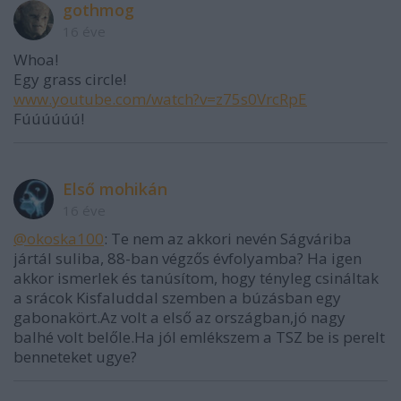
gothmog
16 éve
Whoa!
Egy grass circle!
www.youtube.com/watch?v=z75s0VrcRpE
Fúúúúúú!
Első mohikán
16 éve
@okoska100
: Te nem az akkori nevén Ságváriba
jártál suliba, 88-ban végzős évfolyamba? Ha igen
akkor ismerlek és tanúsítom, hogy tényleg csináltak
a srácok Kisfaluddal szemben a búzásban egy
gabonakört.Az volt a első az országban,jó nagy
balhé volt belőle.Ha jól emlékszem a TSZ be is perelt
benneteket ugye?