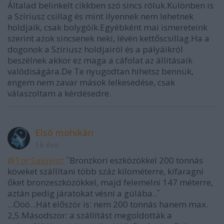
Általad belinkelt cikkben szó sincs róluk.Különben is
a Szíriusz csillag és mint ilyennek nem lehetnek
holdjaik, csak bolygóik.Egyébként mai ismereteink
szerint azok sincsenek neki, lévén kettőscsillag.Ha a
dogonok a Szíriusz holdjairól és a pályáikról
beszélnek akkor ez maga a cáfolat az állításaik
valódiságára.De Te nyugodtan hihetsz bennük,
engem nem zavar mások lelkesedése, csak
válaszoltam a kérdésedre.
Első mohikán
16 éve
@Tor Salqvist
: ˝Bronzkori eszközökkel 200 tonnás
köveket szállítani több száz kilométerre, kifaragni
őket bronzeszközökkel, majd felemelni 147 méterre,
aztán pedig járatokat vésni a gúlába..˝
...Ööö...Hát először is: nem 200 tonnás hanem max.
2,5.Másodszor: a szállítást megoldották a