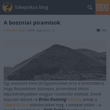
Szkeptikus blog
A boszniai piramisok
Szkeptikus Blog
•
2009. augusztus 12.
306
Egy olvasónk hívta fel figyelmünket arra a híresztelésre,
hogy Boszniában, bizonyos, piramisnak látszó
képződményekben magyar rovásírást találtak. Ennek
kapcsán leltünk rá
Brian Dunning
írására
, amely a
Skeptoid.com
oldalon jelent meg, s amelyet alább
–
a