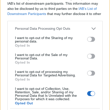
IAB’s list of downstream participants. This information may
gondolkodás alapján az alapítvány viselkedéséből
also be disclosed by us to third parties on the
IAB’s List of
nem következtethetünk megállapításainak
Downstream Participants
that may further disclose it to other
tudománytalan voltára. Viszont okvetlenül
third parties.
figyelmeztető jel. És a figyelmeztető jelek egyre
szaporodnak, ahogy Osmanagić igazolni próbálja
Please note that this website/app uses one or more Google
Personal Data Processing Opt Outs
elméletét. A geológia tanúsága szerint amennyiben
services and may gather and store information including but
ember alkotta építményről van szó, a létező
not limited to your visit or usage behaviour. You may click to
I want to opt-out of the Sharing of my
personal data.
rétegeket pontosan természetes kialakulásuk
grant or deny consent to Google and its third-party tags to
Opted In
sorrendjében helyezték vissza alapjától a csúcsáig.
use your data for below specified purposes in below Google
Ez esetben tehát erősebb érvünk van az állítás
consent section.
I want to opt-out of the Sale of my
Personal Data.
megalapozottságát igazoló bizonyítékok hiányánál:
Opted In
Visočica maga a valós és ellenőrizhető bizonyíték
arra, hogy megcáfoljuk a boszniai Nap Piramisának
I want to opt-out of processing my
létét.
Personal Data for Targeted Advertising.
Opted In
Brian Dunning
I want to opt-out of Collection, Use,
Retention, Sale, and/or Sharing of my
Personal Data that Is Unrelated with the
Purposes for which it was collected.
Opted Out