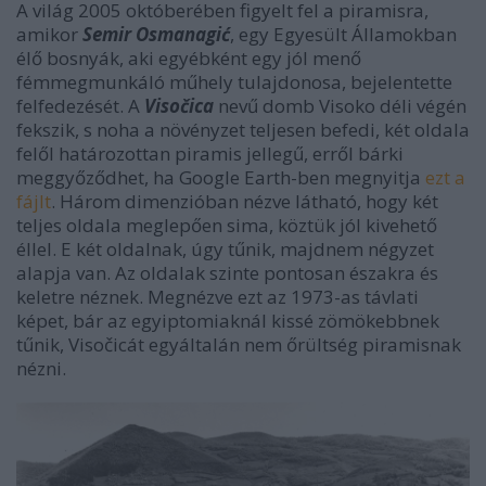
A világ 2005 októberében figyelt fel a piramisra,
amikor
Semir Osmanagić
, egy Egyesült Államokban
élő bosnyák, aki egyébként egy jól menő
fémmegmunkáló műhely tulajdonosa, bejelentette
felfedezését. A
Visočica
nevű domb Visoko déli végén
fekszik, s noha a növényzet teljesen befedi, két oldala
felől határozottan piramis jellegű, erről bárki
meggyőződhet, ha Google Earth-ben megnyitja
ezt a
fájlt
. Három dimenzióban nézve látható, hogy két
teljes oldala meglepően sima, köztük jól kivehető
éllel. E két oldalnak, úgy tűnik, majdnem négyzet
alapja van. Az oldalak szinte pontosan északra és
keletre néznek. Megnézve ezt az 1973-as távlati
képet, bár az egyiptomiaknál kissé zömökebbnek
tűnik, Visočicát egyáltalán nem őrültség piramisnak
nézni.