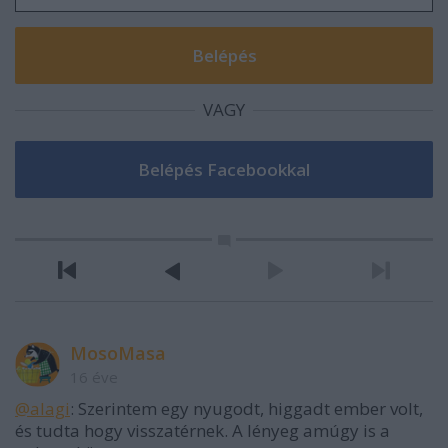
VAGY
MosoMasa
16 éve
@alagi
: Szerintem egy nyugodt, higgadt ember volt,
és tudta hogy visszatérnek. A lényeg amúgy is a