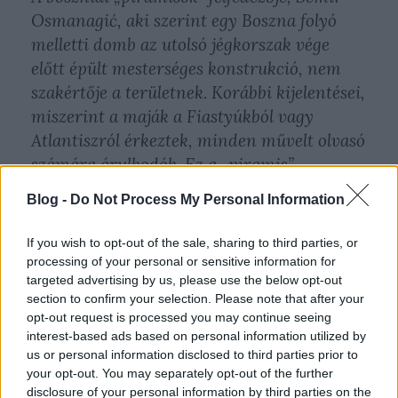
Osmanagić, aki szerint egy Boszna folyó
melletti domb az utolsó jégkorszak vége
előtt épült mesterséges konstrukció, nem
szakértője a területnek. Korábbi kijelentései,
miszerint a maják a Fiastyúkból vagy
Atlantiszról érkeztek, minden művelt olvasó
számára árulkodók. Ez a „piramis”
valójában egy falu melletti lejtős domb. …Mr.
Blog -
Do Not Process My Personal Information
Barakat, az egyiptomi geológus, aki Mr.
Osmanagić-csal dolgozik, semmit nem tud
If you wish to opt-out of the sale, sharing to third parties, or
az egyiptomi piramisokról. Nem a Régészeti
processing of your personal or sensitive information for
targeted advertising by us, please use the below opt-out
Felügyelőség küldte, állításait nem
section to confirm your selection. Please note that after your
támasztjuk alá, és azokkal nem értünk
opt-out request is processed you may continue seeing
egyet.
interest-based ads based on personal information utilized by
us or personal information disclosed to third parties prior to
your opt-out. You may separately opt-out of the further
disclosure of your personal information by third parties on the
Fontos leszögeznünk, hogy a tudományos