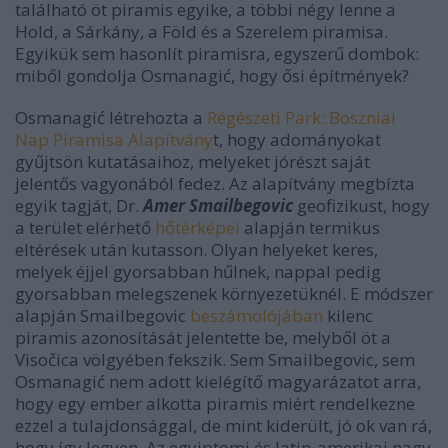
található öt piramis egyike, a többi négy lenne a
Hold, a Sárkány, a Föld és a Szerelem piramisa.
Egyikük sem hasonlít piramisra, egyszerű dombok:
miből gondolja Osmanagić, hogy ősi építmények?
Osmanagić létrehozta a
Régészeti Park: Boszniai
Nap Piramisa Alapítvány
t, hogy adományokat
gyűjtsön kutatásaihoz, melyeket jórészt saját
jelentős vagyonából fedez. Az alapítvány megbízta
egyik tagját, Dr.
Amer Smailbegovic
geofizikust, hogy
a terület elérhető
hőtérképei
alapján termikus
eltérések után kutasson. Olyan helyeket keres,
melyek éjjel gyorsabban hűlnek, nappal pedig
gyorsabban melegszenek környezetüknél. E módszer
alapján Smailbegovic
beszámolójában
kilenc
piramis azonosítását jelentette be, melyből öt a
Visočica völgyében fekszik. Sem Smailbegovic, sem
Osmanagić nem adott kielégítő magyarázatot arra,
hogy egy ember alkotta piramis miért rendelkezne
ezzel a tulajdonsággal, de mint kiderült, jó ok van rá,
hogy így legyen. Az egyiptomi és latin-amerikai nagy