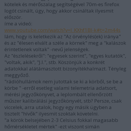
kötelek és mérőszalag segítségével 70m-es firefox
logót csinált, úgy, hogy akkor csináltak ilyesmit
először.
íme a videó:
www.youtube.com/watch?v=l_KXhf1BI-k#t=2m44s
lám, hogy is keletkezik az "Az örvénylés(ek) iránya"
és az "élesen elvált a széle a körnek" meg a "kalászok
érintetlenek voltak" -nevű jelenségek.
Az "észlelésekről": "egyesek szerint", "egyes kutatók",
"voltak, akik", "J.I.", stb. Köszönjük a konkrét
adatokkal alátámasztott bizonyítékhalmazt. Tényleg
meggyőző.
"rádióhullámok nem jutottak se ki a körből, se be a
körbe " -erről esetleg valami telemetria adatsort,
mérési jegyzőkönyvet, a leplombált ellenőrzött
műszer kalibrálási jegyzőkönyvét, stb? Persze, csak
viccelek, arra utalok, hogy egy másik ügyben a
tisztelt "hívők" ilyesmit szoktak követelni.
"a körök belsejében 2-3 Celsius fokkal magasabb
hőmérsékletet mértek" -ezt viszont simán