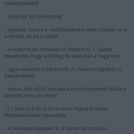
helikopterébõl
- több kör és háromszög
- egyesek szerint a rádióhullámok nem jutottak se ki
a körbõl, se be a körbe
- a Friderikusz Showban D. Róbert és T. Gábor
bevallotta, hogy állitólag õk taposták a nagy kört
- egyes kutatók több körrõl, ill. háromszögekrõl is
beszámoltak
- voltak akik elõzõ éjszaka különös fényeket láttak a
kesõbbi helyszin felett
- J. I. június 9-én a 70-es úton hajtva különös
fényfelvillanást tapasztalt
- a fényképezõgépek ill. a kamerák hibásan