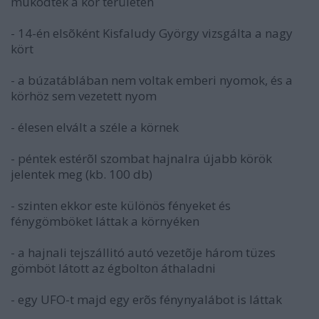
mûködtek a kör területén
- 14-én elsõként Kisfaludy György vizsgálta a nagy
kört
- a búzatáblában nem voltak emberi nyomok, és a
körhöz sem vezetett nyom
- élesen elvált a széle a körnek
- péntek estérõl szombat hajnalra újabb körök
jelentek meg (kb. 100 db)
- szinten ekkor este különös fényeket és
fénygömböket láttak a környéken
- a hajnali tejszállitó autó vezetõje három tüzes
gömböt látott az égbolton áthaladni
- egy UFO-t majd egy erõs fénynyalábot is láttak