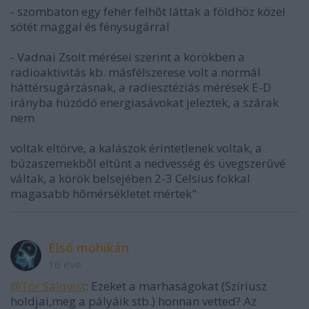
- szombaton egy fehér felhõt láttak a földhöz közel
sötét maggal és fénysugárral
- Vadnai Zsolt mérései szerint a körökben a
radioaktivitás kb. másfélszerese volt a normál
háttérsugárzásnak, a radiesztéziás mérések E-D
irányba húzódó energiasávokat jeleztek, a szárak
nem
voltak eltörve, a kalászok érintetlenek voltak, a
búzaszemekbõl eltûnt a nedvesség és üvegszerûvé
váltak, a körök belsejében 2-3 Celsius fokkal
magasabb hõmérsékletet mértek"
Első mohikán
16 éve
@Tor Salqvist
: Ezeket a marhaságokat (Szíriusz
holdjai,meg a pályáik stb.) honnan vetted? Az