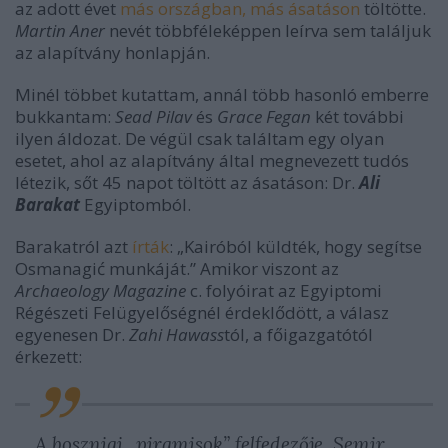
az adott évet
más országban, más ásatáson
töltötte.
Martin Aner
nevét többféleképpen leírva sem találjuk
az alapítvány honlapján.
Minél többet kutattam, annál több hasonló emberre
bukkantam:
Sead Pilav
és
Grace Fegan
két további
ilyen áldozat. De végül csak találtam egy olyan
esetet, ahol az alapítvány által megnevezett tudós
létezik, sőt 45 napot töltött az ásatáson: Dr.
Ali
Barakat
Egyiptomból.
Barakatról azt
írták
: „Kairóból küldték, hogy segítse
Osmanagić munkáját.” Amikor viszont az
Archaeology Magazine
c. folyóirat az Egyiptomi
Régészeti Felügyelőségnél érdeklődött, a válasz
egyenesen Dr.
Zahi Hawass
tól, a főigazgatótól
érkezett:
A boszniai „piramisok” felfedezője, Semir