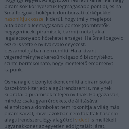
piramisok környezetük legmagasabb pontjai, és ha
Smailbegovic hőképeit domborzati térképekkel
hasonlítjuk össze
, kiderül, hogy (mily meglepő)
általában a legmagasabb pontok (dombtetők,
hegygerincek, piramisok, bármi) mutatják a
legalacsonyabb hőtehetetlenséget. Ha Smailbegovic
észre is vette e nyilvánvaló egyezést,
beszámolójában nem említi. Ha a kívánt
végeredményhez keresünk igazoló bizonyítékot,
szinte borítékolható, hogy megfelelő eredményt
kapunk.
Osmanagić bizonyítékként említi a piramisokat
összekötő kiterjedt alagútrendszert is, melynek
kijáratai a piramisok tetején nyílnak. Ha igaza van,
mindez csakugyan érdekes, de állításával
ellentétben a dombokat nem rokonítja a világ más
piramisaival, mivel azokban nem találtak hasonló
alagútrendszert. Egy alagútról
videót
is mellékelt,
ugyanakkor ez az egyetlen eddig talált járat,