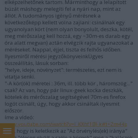
elképzelhetőnek tartom. Márminthogy a lelapított
búzát máshogy melegíti fel a nyári nap, mint az
állót. A tudományos igényű mérésnek a
következőképp kellett volna zajlani: csinálnak egy
ugyanolyan kört (nem olyan bonyolult, deszka, kötél,
meg mérőszalag kell hozzá, egy ~30m-es darab egy
óra alatt megvan) aztán elvégzik rajta ugyanazokat a
méréseket. Nappal, éjjel, tiszta és felhős időben.
Ilyesmiről mérési jegyzőkönyveinkÜgyes
összeállítás, lásuk sorban:
"helye, ideje, növényzet": természetes, ezt nem is
vitatja senki.
"-A kör(ök) méretei : 36m, ill. több kör , háromszög..."
csak? Az van, hogy pár linux-geek kocka deszkák,
kötelek és mérőszalag segítségével 70m-es firefox
logót csinált, úgy, hogy akkor csináltak ilyesmit
először.
íme a videó:
www.youtube.com/watch?v=l_KXhf1BI-k#t=2m44s
lám, hogy is keletkezik az "Az örvénylés(ek) iránya"
és az "élesen elvált a széle a körnek" meg a "kalászok