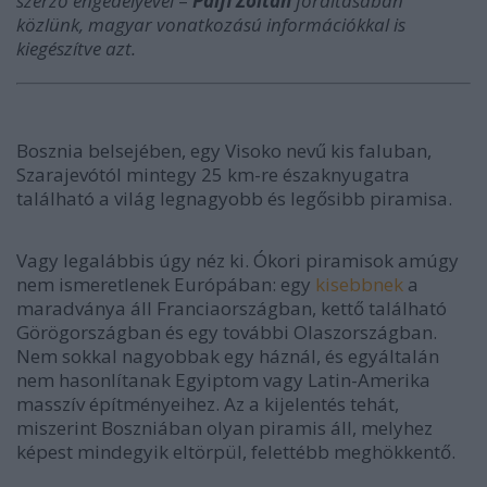
szerző engedélyével
–
Pálfi Zoltán
fordításában
közlünk, magyar vonatkozású információkkal is
kiegészítve azt.
Bosznia belsejében, egy Visoko nevű kis faluban,
Szarajevótól mintegy 25 km-re északnyugatra
található a világ legnagyobb és legősibb piramisa.
Vagy legalábbis úgy néz ki.
Ókori piramisok amúgy
nem ismeretlenek Európában: egy
kisebbnek
a
maradványa áll Franciaországban, kettő található
Görögországban és egy további Olaszországban.
Nem sokkal nagyobbak egy háznál, és egyáltalán
nem hasonlítanak Egyiptom vagy Latin-Amerika
masszív építményeihez. Az a kijelentés tehát,
miszerint Boszniában olyan piramis áll, melyhez
képest mindegyik eltörpül, felettébb meghökkentő.