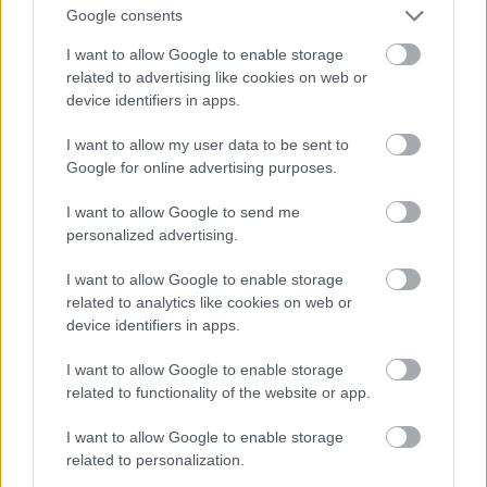
Google consents
Magyar vonatkozású kiegészítés:
az „alternatív”
I want to allow Google to enable storage
magyar őstörténet hívei gyakran állítják, hogy az ősi
related to advertising like cookies on web or
boszniai piramisokban székely rovásírással írt
device identifiers in apps.
kőlapokra bukkantak, így beigazolódott a
magyarság őshonos volta, kultúrateremtő szerepe,
I want to allow my user data to be sent to
stb-stb. A fényképek némelyikén csakugyan
Google for online advertising purposes.
láthatóak írásjelek, viszont nem derült ki pontosan,
honnan származnak, az alagútból vagy a dombról.
I want to allow Google to send me
Előbbi esetben (és elfogadva, hogy valóban székely
personalized advertising.
rovásírásról van szó) könnyen érthető e jelenség,
hiszen, mint láttuk, az alagút több km-re fekszik a
I want to allow Google to enable storage
„piramistól”, és a legvalószínűbb feltételezés szerint
related to analytics like cookies on web or
egy középkori tárnáról van szó. Tudjuk, hogy a
device identifiers in apps.
székelységet részben a határvidékek védelmére
I want to allow Google to enable storage
telepítették a középkori Magyarország végeibe; az
related to functionality of the website or app.
tehát, hogy egy határvidéki bányában székely
rovásírással találkozunk, nem meglepő. (Ezt igazolja
I want to allow Google to enable storage
az egyik írás, melynek olvasata – amennyiben
related to personalization.
pontos a megfejtés –: „veszélyes”.) Amennyiben a