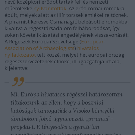
nevű középkori erődöt tártak fel, és nemzeti
műemlékké
nyilvánították
. Az erőd római romokra
épült, melyek alatt az illír törzsek emlékei rejtőznek.
A piramist keresve Osmanagić beleásott e romokba,
kiváltva a régésztársadalom felháborodását, így
sokan követelik ásatási engedélyének visszavonását.
A Régészek Európai Szövetsége (
European
Association of Archaeologists
)
hivatalos
nyilatkozatot
tett közzé, melyet hét európai ország
régészszervezetének elnöke, ill. igazgatója írt alá,
kijelentve:
Mi, Európa hivatásos régészei határozottan
tiltakozunk az ellen, hogy a boszniai
hatóságok támogatják a Visoko környéki
dombokon folyó úgynevezett „piramis”-
projektet. E ténykedés a gyanútlan
nagyközönség rosszhiszemű megtévesztése,