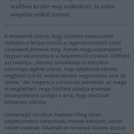
múltban kezdte meg működését, és azóta
megállás nélkül üzemel.
A felvételről látszik, hogy Oldfield hamisszínes
videóján a fényes rézsűk az égen különböző színű
sávokként jelennek meg. Annak magyarázataként,
hogyan választotta ki a helyettesítő színeket, Oldfield
azt mondja:
„Néhány távolbalátó és misztikus
adottsága segített abban, hogy kifejlesszek néhány
megfelelő szűrőt, melyek képesek megmutatni, amit ők
látnak.”
Aki megérti a színcserék jelentését, az maga
is megítélheti, hogy Oldfield videója érvényes
bizonyítékként szolgál-e arra, hogy Visočicát
emberkéz alkotta.
Osmanagić visočicai ásatásai főleg olyan
objektumokra irányulnak, melyek kiterjedt, kézzel
rakott utaknak, falaknak és tereknek tűnnek, köztük