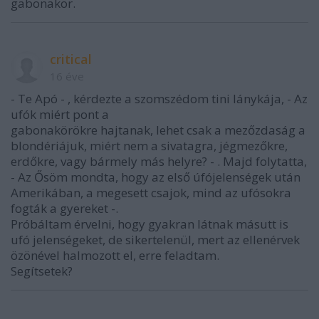
gabonakör.
critical
16 éve
- Te Apó - , kérdezte a szomszédom tini lánykája, - Az
ufók miért pont a
gabonakörökre hajtanak, lehet csak a mezőzdaság a
blondériájuk, miért nem a sivatagra, jégmezőkre,
erdőkre, vagy bármely más helyre? - . Majd folytatta,
- Az Ősöm mondta, hogy az első úfójelenségek után
Amerikában, a megesett csajok, mind az ufósokra
fogták a gyereket -.
Próbáltam érvelni, hogy gyakran látnak másutt is
ufó jelenségeket, de sikertelenül, mert az ellenérvek
özönével halmozott el, erre feladtam.
Segítsetek?