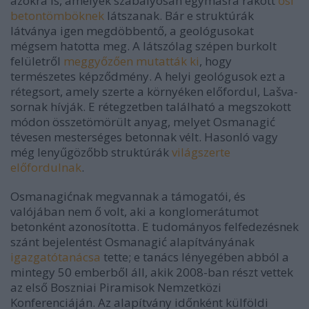
azokra is, amelyek szabályosan egymásra rakott
ősi
betontömböknek
látszanak. Bár e struktúrák
látványa igen megdöbbentő, a geológusokat
mégsem hatotta meg. A látszólag szépen burkolt
felületről
meggyőzően mutatták ki
, hogy
természetes képződmény. A helyi geológusok ezt a
rétegsort, amely szerte a környéken előfordul, Lašva-
sornak hívják. E rétegzetben található a megszokott
módon összetömörült anyag, melyet Osmanagić
tévesen mesterséges betonnak vélt. Hasonló vagy
még lenyűgözőbb struktúrák
világszerte
előfordulnak
.
Osmanagićnak megvannak a támogatói, és
valójában nem ő volt, aki a konglomerátumot
betonként azonosította. E tudományos felfedezésnek
szánt bejelentést Osmanagić alapítványának
igazgatótanácsa
tette; e tanács lényegében abból a
mintegy 50 emberből áll, akik 2008-ban részt vettek
az első Boszniai Piramisok Nemzetközi
Konferenciáján. Az alapítvány időnként külföldi