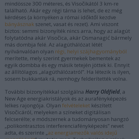
mindössze 300 méteres, és Visočikától 3 km-re
található. Akár egy régi tárna is lehet, de ez még
kérdéses (a környéken a római időktől kezdve
bányásznak
szenet, vasat és rezet). Ami viszont
biztos: semmi bizonyíték nincs arra, hogy az alagút
folytatódna akár Visočica, akár Osmanagić bármely
más dombja felé. Az alagúthálózat létét
nyilvánvalóan olyan
régi, helyi szájhagyományból
merítette, mely szerint gyermekek bementek az
egyik dombba és egy másik tetején jöttek ki. Ennyit
az állítólagos „alagúthálózatról”. Ha létezik is ilyen,
sosem bukkantak rá, nemhogy felderítették volna.
További bizonyítékkal szolgálna
Harry Oldfield
, a
New Age energiakristályok és az aurafényképezés
lelkes rajongója. Olyan
felvételeket
készített
Visočicáról, melyeken a színeket digitálisan
felcserélte; e módszernek a tudományosan hangzó
„polikontrasztos interferenciafényképezés” nevet
adta, és szerinte „
az energiamezők valós idejű