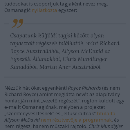
tudósokat is csoportjuk tagjaként nevez meg.
Osmanagić
nyilatkozta
egyszer:
Csapatunk külföldi tagjai között olyan
tapasztalt régészek találhatók, mint Richard
Royce Ausztráliából, Allyson McDavid az
Egyesült Államokból, Chris Mundlinger
Kanadából, Martin Aner Ausztriából.
Nézzük hát őket egyenként!
Royce Richards
(és nem
Richard Royce) amint meglátta nevét az alapítvány
honlapján mint „vezető régészét”, rögtön küldött egy
e-mailt Osmanagićnak, melyben a projektet
„szemfényvesztésnek” és „elfuseráltnak”
titulálta
.
Allyson McDavid
nem résztvevője a programnak
, és
nem régész, hanem műszaki rajzoló.
Chris Mundigler