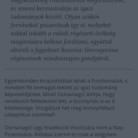
és semmi keresnivalója az igazi
tudományok között. Olyan szűkös
forrásokat pazarolnak így el, melyeket
sokkal inkább a valódi régészeti örökség
megóvására kellene fordítani, egyúttal
eltereli a figyelmet Bosznia-Hercegovina
régészeinek mindennapos gondjairól.
Egyértelműen kirajzolódtak tehát a frontvonalak, s
mindkét fél önmagát tekinti az igaz tudomány
képviselőjének. Mivel Osmanagić állítja, hogy
rendkívüli felfedezést tett, a bizonyítás is az ő
kötelessége. Vizsgáljuk hát meg bizonyítékait
szkeptikus szemmel!
Osmanagić úgy hivatkozik Visočicára mint a Nap
Piramisára. Állítása szerint ez csak a völgyben