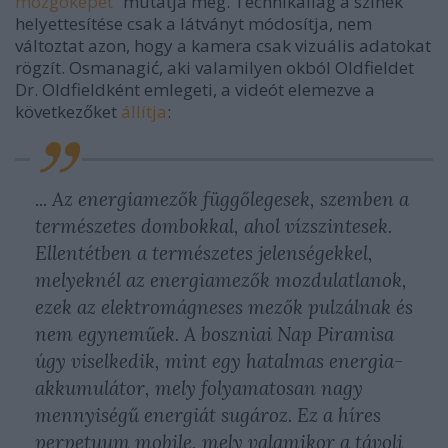
mozgóképét
” mutatja meg. Technikailag a színek
helyettesítése csak a látványt módosítja, nem
változtat azon, hogy a kamera csak vizuális adatokat
rögzít. Osmanagić, aki valamilyen okból Oldfieldet
Dr. Oldfieldként emlegeti, a videót elemezve a
következőket
állítja
:
... Az energiamezők függőlegesek, szemben a
természetes dombokkal, ahol vízszintesek.
Ellentétben
a természetes jelenségekkel,
melyeknél az energiamezők mozdulatlanok,
ezek az elektromágneses mezők pulzálnak és
nem egyneműek. A boszniai Nap Piramisa
úgy viselkedik, mint egy hatalmas energia-
akkumulátor, mely folyamatosan nagy
mennyiségű energiát sugároz. Ez a híres
perpetuum mobile, mely valamikor a távoli