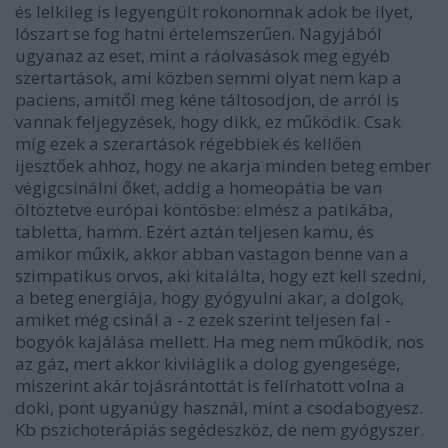
és lelkileg is legyengült rokonomnak adok be ilyet,
lószart se fog hatni értelemszerűen. Nagyjából
ugyanaz az eset, mint a ráolvasások meg egyéb
szertartások, ami közben semmi olyat nem kap a
paciens, amitől meg kéne táltosodjon, de arról is
vannak feljegyzések, hogy dikk, ez működik. Csak
míg ezek a szerartások régebbiek és kellően
ijesztőek ahhoz, hogy ne akarja minden beteg ember
végigcsinálni őket, addig a homeopátia be van
öltöztetve európai köntösbe: elmész a patikába,
tabletta, hamm. Ezért aztán teljesen kamu, és
amikor műxik, akkor abban vastagon benne van a
szimpatikus orvos, aki kitalálta, hogy ezt kell szedni,
a beteg energiája, hogy gyógyulni akar, a dolgok,
amiket még csinál a - z ezek szerint teljesen fal -
bogyók kajálása mellett. Ha meg nem működik, nos
az gáz, mert akkor kiviláglik a dolog gyengesége,
miszerint akár tojásrántottát is felírhatott volna a
doki, pont ugyanúgy használ, mint a csodabogyesz.
Kb pszichoterápiás segédeszköz, de nem gyógyszer.