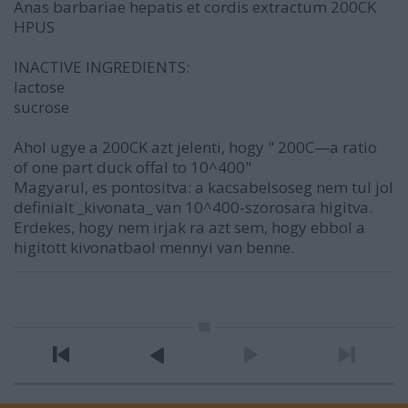
Anas barbariae hepatis et cordis extractum 200CK
HPUS
INACTIVE INGREDIENTS:
lactose
sucrose
Ahol ugye a 200CK azt jelenti, hogy " 200C—a ratio
of one part duck offal to 10^400"
Magyarul, es pontositva: a kacsabelsoseg nem tul jol
definialt _kivonata_ van 10^400-szorosara higitva.
Erdekes, hogy nem irjak ra azt sem, hogy ebbol a
higitott kivonatbaol mennyi van benne.