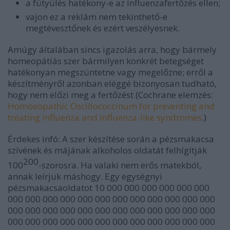
a fütyülés hatékony-e az influenzafertőzés ellen;
vajon ez a reklám nem tekinthető-e
megtévesztőnek és ezért veszélyesnek.
Amúgy általában sincs igazolás arra, hogy bármely
homeopátiás szer bármilyen konkrét betegséget
hatékonyan megszüntetne vagy megelőzne; erről a
készítményről azonban eléggé bizonyosan tudható,
hogy nem előzi meg a fertőzést (Cochrane elemzés:
Homoeopathic Oscillococcinum for preventing and
treating influenza and influenza-like syndromes
.)
Érdekes infó: A szer készítése során a pézsmakacsa
szívének és májának alkoholos oldatát felhígítják
200
100
-szorosra. Ha valaki nem erős matekból,
annak leírjuk máshogy. Egy egységnyi
pézsmakacsaoldatot 10 000 000 000 000 000 000
000 000 000 000 000 000 000 000 000 000 000 000
000 000 000 000 000 000 000 000 000 000 000 000
000 000 000 000 000 000 000 000 000 000 000 000