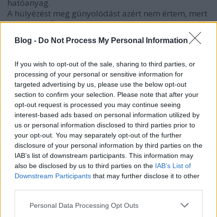
hatóanyag.
A hülyézést meg gúnyolódást azért nem értem, mert
kinek mi működik, nyilván akkor már én is enyhén
anyázok, mikor valaki a nagyon súlyos,
Blog -
Do Not Process My Personal Information
elhatalmasodott betegségre homeopata
szirszarokkal kísérletezik - pont amiatt, hogy oda
If you wish to opt-out of the sale, sharing to third parties, or
már valóban valami erősebb hatóanyag kellene, ami
processing of your personal or sensitive information for
tényleg "oda üt ahova köll", nem pedig ijesztés meg
targeted advertising by us, please use the below opt-out
ráolvasás.
section to confirm your selection. Please note that after your
opt-out request is processed you may continue seeing
interest-based ads based on personal information utilized by
fordulo_bogyo
us or personal information disclosed to third parties prior to
your opt-out. You may separately opt-out of the further
13 éve
disclosure of your personal information by third parties on the
@sorica123
: Az, hogy valaki kritizalja az egykori
IAB’s list of downstream participants. This information may
tevedesen alapulo mara tudatos atveresse
also be disclosed by us to third parties on the
IAB’s List of
"fejlodott" homeopatia ipart, az nem jelenti azt,
Downstream Participants
that may further disclose it to other
hogy az inflenzara (es mas virusokra) hatastalan
third parties.
antibiotikumokkal akarna azt helyettesiteni. Azok a
Please note that this website/app uses one or more Google
korokozo bakteriumok okozta fertozesek elleb valo
Personal Data Processing Opt Outs
services and may gather and store information including but
szerek.