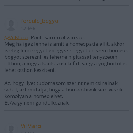
fordulo_bogyo
13 éve
@VilMarci
: Pontosan errol van szo.
Meg ha igaz lenne is amit a homeopatia allit, akkor
is eleg lenne egyetlen egyszer egyetlen szem homeos
bogyot szerezni, es lehetne higitassal tenyszeteni
otthon, ahogy a kaukazusi kefirt, vagy a yoghurtot is
lehet otthon kesziteni.
Az, hogy ilyet tudomasom szerint nem csinalnak
sehol, azt mutatja, hogy a homeo-hivok sem veszik
komolyan a homeo elvet.
Es/vagy nem gondolkoznak.
VilMarci
13 éve