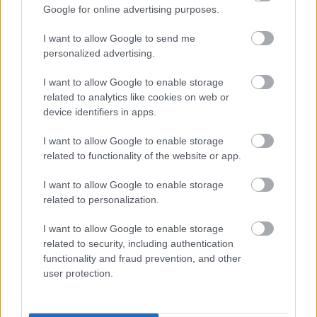
Google for online advertising purposes.
I want to allow Google to send me
persicsbalint
personalized advertising.
13 éve
I want to allow Google to enable storage
"Mert nyilván van alapja a dolognak"
related to analytics like cookies on web or
device identifiers in apps.
De megis mi az alapja? Nem mondhatod, hogy
nyilvan van alapja, amig ki nem mutatod, hogy mi
I want to allow Google to enable storage
az.
related to functionality of the website or app.
Eddig azt sikerult kimutatni, hogy placebohatastol
nem kulonboztetheto meg a hatasa. Legalabbis
I want to allow Google to enable storage
senkinek nem sikerult. Akkor aki azt allitja, hogy
related to personalization.
ennek van alapja, kerdem: mi alapjan allitja?
I want to allow Google to enable storage
related to security, including authentication
functionality and fraud prevention, and other
fordulo_bogyo
user protection.
13 éve
@sorica123
: "Mert nyilván van alapja a dolognak"