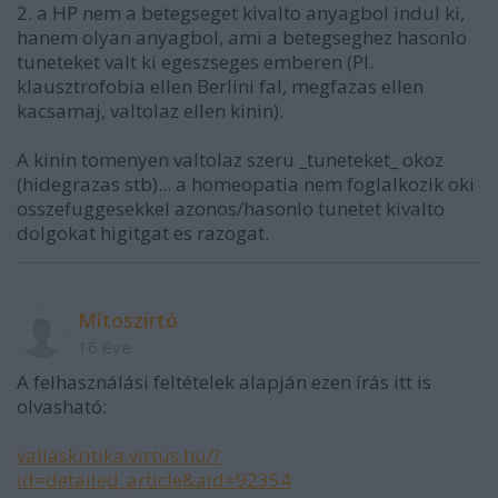
2. a HP nem a betegseget kivalto anyagbol indul ki,
hanem olyan anyagbol, ami a betegseghez hasonlo
tuneteket valt ki egeszseges emberen (Pl.
klausztrofobia ellen Berlini fal, megfazas ellen
kacsamaj, valtolaz ellen kinin).
A kinin tomenyen valtolaz szeru _tuneteket_ okoz
(hidegrazas stb)... a homeopatia nem foglalkozik oki
osszefuggesekkel azonos/hasonlo tunetet kivalto
dolgokat higitgat es razogat.
Mítoszirtó
16 éve
A felhasználási feltételek alapján ezen írás itt is
olvasható:
vallaskritika.virtus.hu/?
id=detailed_article&aid=92354