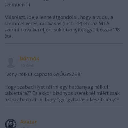
szemben :-)
Másrészt, ideje lenne átgondolni, hogy a vudu, a
szemmel verés, ráolvasás (incl. HP) etc. az MTA
szerint hova kerüljön, sok bizonyíték gyűlt össze '98
óta.
bőrmók
15 éve
"Vény nélkül kapható GYÓGYSZER"
Hogy szabad ilyet ráírni egy hatóanyag nélküli
tablettára?? És akkor bizonyos szereknél miért csak
azt szabad ráírni, hogy "gyógyhatású készítmény"?
Avatar