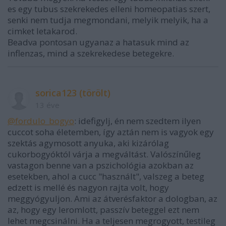
es egy tubus szekrekedes elleni homeopatias szert,
senki nem tudja megmondani, melyik melyik, ha a
cimket letakarod.
Beadva pontosan ugyanaz a hatasuk mind az
inflenzas, mind a szekrekedese betegekre.
sorica123 (törölt)
13 éve
@fordulo_bogyo
: idefigylj, én nem szedtem ilyen
cuccot soha életemben, így aztán nem is vagyok egy
szektás agymosott anyuka, aki kizárólag
cukorbogyóktól várja a megváltást. Valószínűleg
vastagon benne van a pszichológia azokban az
esetekben, ahol a cucc "használt", valszeg a beteg
edzett is mellé és nagyon rajta volt, hogy
meggyógyuljon. Ami az átverésfaktor a dologban, az
az, hogy egy leromlott, passzív beteggel ezt nem
lehet megcsinálni. Ha a teljesen megrogyott, testileg