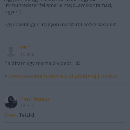
immunredszer felismerje majd, amikor tamad,
ugye? :)
Egyebkent igen, nagyon messzirol nezve hasonlit.
ven
16 éve
Találtam egy marhajó videót... :D
>
www.overstream.net/view.php?oid=mjljlvlynksx
Tom Benko
16 éve
@ven
: Tetzik!