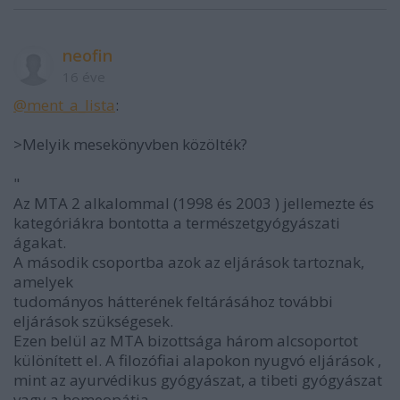
neofin
16 éve
@ment_a_lista
:
>Melyik mesekönyvben közölték?
"
Az MTA 2 alkalommal (1998 és 2003 ) jellemezte és
kategóriákra bontotta a természetgyógyászati
ágakat.
A második csoportba azok az eljárások tartoznak,
amelyek
tudományos hátterének feltárásához további
eljárások szükségesek.
Ezen belül az MTA bizottsága három alcsoportot
különített el. A filozófiai alapokon nyugvó eljárások ,
mint az ayurvédikus gyógyászat, a tibeti gyógyászat
vagy a homeopátia.