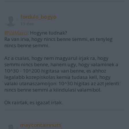
fordulo_bogyo
13 éve
@VilMarci
: Hogyne tudnak?
Ra van irva, hogy nincs benne semmi, es tenyleg
nincs benne semmi.
Az a csalas, hogy nem magyarul irjak ra, hogy
semmi nincs benne, hanem ugy, hogy valaminek a
10^30 - 10^200 higitasa van benne, es ahhoz
legalabb kozepiskolas kemia tudasa kell, hogy
valaki utanaszamoljon: 10^30 higitas az azt jelenti:
nincs benne semmi a kiindulasi valamibol.
Ok rairtak, es igazat irtak.
maycontainnuts