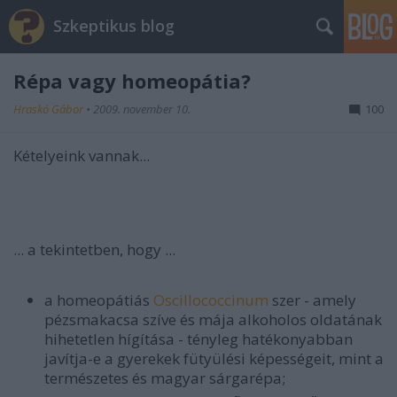
Szkeptikus blog
Répa vagy homeopátia?
Hraskó Gábor
•
2009. november 10.
100
Kételyeink vannak...
... a tekintetben, hogy ...
a homeopátiás
Oscillococcinum
szer - amely
pézsmakacsa szíve és mája alkoholos oldatának
hihetetlen hígítása - tényleg hatékonyabban
javítja-e a gyerekek fütyülési képességeit, mint a
természetes és magyar sárgarépa;