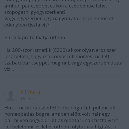
amibol par cseppet cukorra cseppentve lehet
szopogatni gyogyszerkent?
Vagy egyszeruen egy nagyon alaposan elmosott
edenyben tiszta viz?
Barki kiprobalhatja otthon.
Ha 200-szor ismetlik (C200) akkor olyan eros szer
lesz belole, hogy csak orvosi ellenorzes mellett
szabad par cseppet meginni, vagy egyszeruen tiszta
viz...
VilMarci
13 éve
Hm... mekkora üzlet! Előre konfigurált, potenciált
homeopátiás bögre, amiben előtt volt már egy
bármilyen bogyó C100-as oldata? Csak tiszta vizet
kel beletenni, és lehet otthon folytatni a hígítást :)