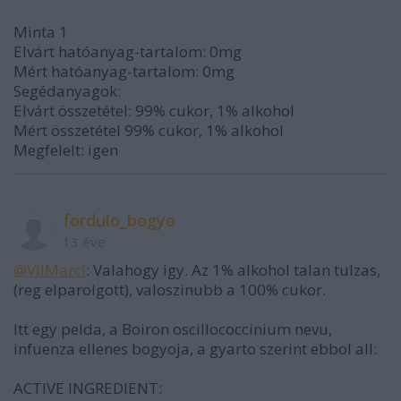
Minta 1
Elvárt hatóanyag-tartalom: 0mg
Mért hatóanyag-tartalom: 0mg
Segédanyagok:
Elvárt összetétel: 99% cukor, 1% alkohol
Mért összetétel 99% cukor, 1% alkohol
Megfelelt: igen
fordulo_bogyo
13 éve
@VilMarci
: Valahogy igy. Az 1% alkohol talan tulzas,
(reg elparolgott), valoszinubb a 100% cukor.
Itt egy pelda, a Boiron oscillococcinium nevu,
infuenza ellenes bogyoja, a gyarto szerint ebbol all:
ACTIVE INGREDIENT: