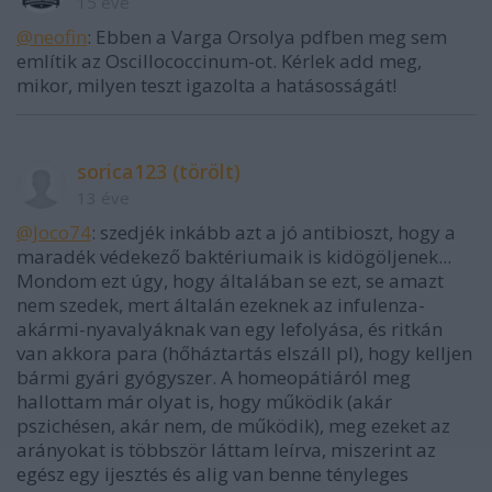
15 éve
@neofin
: Ebben a Varga Orsolya pdfben meg sem
említik az Oscillococcinum-ot. Kérlek add meg,
mikor, milyen teszt igazolta a hatásosságát!
sorica123 (törölt)
13 éve
@Joco74
: szedjék inkább azt a jó antibioszt, hogy a
maradék védekező baktériumaik is kidögöljenek...
Mondom ezt úgy, hogy általában se ezt, se amazt
nem szedek, mert általán ezeknek az infulenza-
akármi-nyavalyáknak van egy lefolyása, és ritkán
van akkora para (hőháztartás elszáll pl), hogy kelljen
bármi gyári gyógyszer. A homeopátiáról meg
hallottam már olyat is, hogy működik (akár
pszichésen, akár nem, de működik), meg ezeket az
arányokat is többször láttam leírva, miszerint az
egész egy ijesztés és alig van benne tényleges