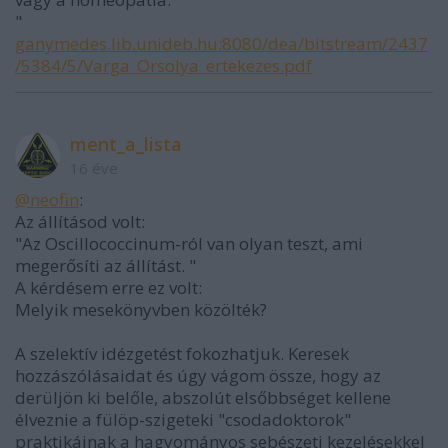
"
ganymedes.lib.unideb.hu:8080/dea/bitstream/2437
/5384/5/Varga_Orsolya_ertekezes.pdf
ment_a_lista
16 éve
@neofin
:
Az állításod volt:
"Az Oscillococcinum-ról van olyan teszt, ami
megerősíti az állítást. "
A kérdésem erre ez volt:
Melyik mesekönyvben közölték?
A szelektív idézgetést fokozhatjuk. Keresek
hozzászólásaidat és úgy vágom össze, hogy az
derüljön ki belőle, abszolút elsőbbséget kellene
élveznie a fülöp-szigeteki "csodadoktorok"
praktikáinak a hagyományos sebészeti kezelésekkel