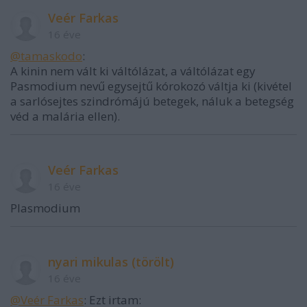
Veér Farkas
16 éve
@tamaskodo
:
A kinin nem vált ki váltólázat, a váltólázat egy
Pasmodium nevű egysejtű kórokozó váltja ki (kivétel
a sarlósejtes szindrómájú betegek, náluk a betegség
véd a malária ellen).
Veér Farkas
16 éve
Plasmodium
nyari mikulas (törölt)
16 éve
@Veér Farkas
: Ezt irtam: