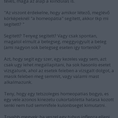
teves, maga az alap a kiindulas is.
"Az viszont érdekelne, hogy amikor létező, meglévő
kórképeknél "a homeopátia" segített, akkor tkp mi
segített? "
Segitett? Tenyeg segitett? Vagy csak spontan,
magatol elmult a betegseg, meggyogyult a beteg
(ami nagyon sok betegseg eseten igy tortenik)?
Azt, hogy segit egy szer, egy kezeles vagy sem, azt
csak ugy lehet megallapitani, ha sok hasonlo esetet
vizsgalunk, ahol az esetek feleben a vizsgalt dolgot, a
masik feleben meg semmit, vagy valami mast
alkalmazunk.
Teny, hogy egy tetszoleges homeopatias bogyo, es
egy vele azonos kinezetu cukortabletta hatasa kozott
senki nem tud semmifele kulonbseget kimutatni.
Tovabb megyek: ha veszel egy tubus inflenza elleni