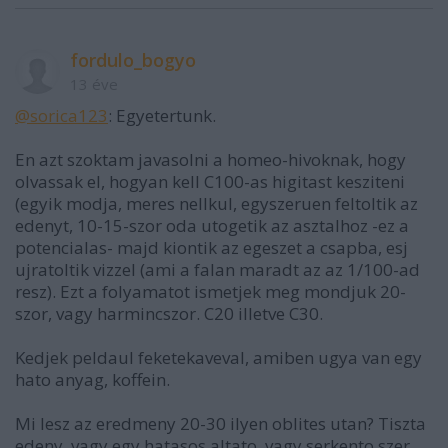
fordulo_bogyo
13 éve
@sorica123
: Egyetertunk.
En azt szoktam javasolni a homeo-hivoknak, hogy
olvassak el, hogyan kell C100-as higitast kesziteni
(egyik modja, meres nellkul, egyszeruen feltoltik az
edenyt, 10-15-szor oda utogetik az asztalhoz -ez a
potencialas- majd kiontik az egeszet a csapba, esj
ujratoltik vizzel (ami a falan maradt az az 1/100-ad
resz). Ezt a folyamatot ismetjek meg mondjuk 20-
szor, vagy harmincszor. C20 illetve C30.
Kedjek peldaul feketekaveval, amiben ugya van egy
hato anyag, koffein.
Mi lesz az eredmeny 20-30 ilyen oblites utan? Tiszta
edeny, vagy egy hatasos altato, vagy serkento szer,