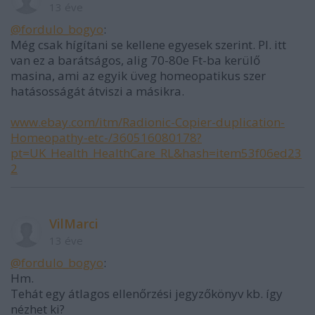
13 éve
@fordulo_bogyo
:
Még csak hígítani se kellene egyesek szerint. Pl. itt
van ez a barátságos, alig 70-80e Ft-ba kerülő
masina, ami az egyik üveg homeopatikus szer
hatásosságát átviszi a másikra.
www.ebay.com/itm/Radionic-Copier-duplication-
Homeopathy-etc-/360516080178?
pt=UK_Health_HealthCare_RL&hash=item53f06ed23
2
VilMarci
13 éve
@fordulo_bogyo
:
Hm.
Tehát egy átlagos ellenőrzési jegyzőkönyv kb. így
nézhet ki?