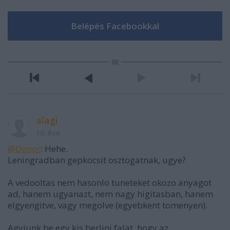
alagi
16 éve
@Donor
: Hehe.
Leningradban gepkocsit osztogatnak, ugye?
A vedooltas nem hasonlo tuneteket okozo anyagot
ad, hanem ugyanazt, nem nagy higitasban, hanem
elgyengitve, vagy megolve (egyebkent tomenyen).
Agyjunk be egy kis berlini falat, hogy az