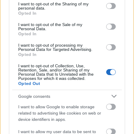
not limited to your visit or usage behaviour. You may click to
I want to opt-out of the Sharing of my
personal data.
grant or deny consent to Google and its third-party tags to
A homeopatis izekben nem alig van hatoanyag,
Opted In
use your data for below specified purposes in below Google
hanem egyaltalan nincs semmi hatoanyag.
consent section.
I want to opt-out of the Sale of my
Personal Data.
Opted In
sorica123 (törölt)
I want to opt-out of processing my
Personal Data for Targeted Advertising.
13 éve
Opted In
@fordulo_bogyo
: persze, hogy nem. Igazából ebben
az egészben az a kérdés, hogy hol kezdődik a
I want to opt-out of Collection, Use,
Retention, Sale, and/or Sharing of my
homeopátia helyett a homeopátiának elnevezett
Personal Data that Is Unrelated with the
parasztvakítás? Mert nyilván van alapja a dolognak,
Purposes for which it was collected.
Opted Out
de mint mindenből, ebből is van kamu változat.
Gondolom a kamu változat az, amit ipari szinten
Google consents
nyomatnak, és ez az, ami ciki, mert gyógyítás címén
pénzért hülyét csinálni embereből gáz.
I want to allow Google to enable storage
Az viszont érdekelne, hogy amikor létező, meglévő
related to advertising like cookies on web or
kórképeknél "a homeopátia" segített, akkor tkp mi
device identifiers in apps.
segített? a) a kamugyógyszer pszichoszomatikus
hatása b) létezik nem-kamu homeopátia is?
I want to allow my user data to be sent to