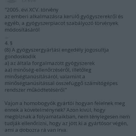
"2005. évi XCV. törvény
az emberi alkalmazásra kerülő gyógyszerekről és
egyéb, a gyógyszerpiacot szabályozó törvények
módosításáról
...
4. §
(8) A gyógyszergyártási engedély jogosultja
gondoskodik
a) az általa forgalmazott gyógyszerek
aa) minőség-ellenőrzéséről, illetőleg
minőségtanúsításáról, valamint a
minőségtanúsítással összefüggő számítógépes
rendszer működtetéséről"
Vajon a homobogyók gyártói hogyan felelnek meg
ennek a követelménynek? Azon kívül, hogy
megbíznak a folyamataikban, nem ténylegesen nem
tudják ellenőrizni, hogy az jött ki a gyártósor végén,
ami a dobozra rá van írva.