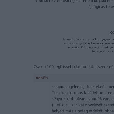
Goldacre videóval egészíteném ki. (Aki ne
újságírás fen
K
A hozzászólások a
vonatkozó jogszabá
értük a
szolgáltatás technikai
üzemelt
ellenőrzi. Kifogás esetén fordulj
feltételekben
é
Csak a 100 legfrissebb kommentet szeretném
neofin
- sajnos a jelenlegi teszteknél - n
Tesztoszteronos kisérlet pont emi
- Egyre több olyan szándék van, a
) - etikus - klinikai növelését szer
helyett más a beteg érdekét jobba