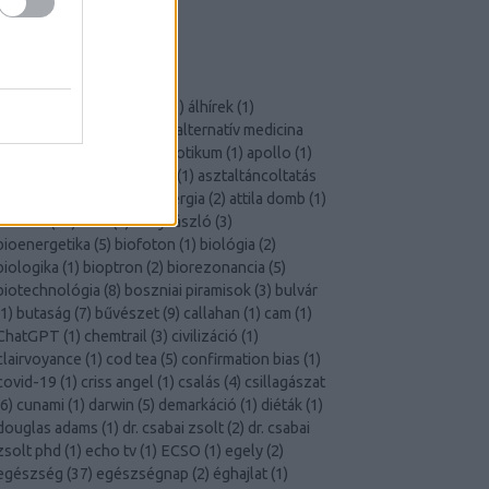
Szkeptikus Társaság
X-Aknák
CÍMKÉK
akupunktúra
(
2
)
áldoktor
(
1
)
álhírek
(
1
)
állampolgári tudomány
(
1
)
alternatív medicina
23
)
áltudomány
(
38
)
antibiotikum
(
1
)
apollo
(
1
)
aromaterápia
(
1
)
ásványok
(
1
)
asztaltáncoltatás
1
)
asztrológia
(
6
)
atomenergia
(
2
)
attila domb
(
1
)
átverés
(
14
)
aura
(
2
)
béky lászló
(
3
)
bioenergetika
(
5
)
biofoton
(
1
)
biológia
(
2
)
biologika
(
1
)
bioptron
(
2
)
biorezonancia
(
5
)
biotechnológia
(
8
)
boszniai piramisok
(
3
)
bulvár
1
)
butaság
(
7
)
bűvészet
(
9
)
callahan
(
1
)
cam
(
1
)
ChatGPT
(
1
)
chemtrail
(
3
)
civilizáció
(
1
)
clairvoyance
(
1
)
cod tea
(
5
)
confirmation bias
(
1
)
covid-19
(
1
)
criss angel
(
1
)
csalás
(
4
)
csillagászat
6
)
cunami
(
1
)
darwin
(
5
)
demarkáció
(
1
)
diéták
(
1
)
douglas adams
(
1
)
dr. csabai zsolt
(
2
)
dr. csabai
zsolt phd
(
1
)
echo tv
(
1
)
ECSO
(
1
)
egely
(
2
)
egészség
(
37
)
egészségnap
(
2
)
éghajlat
(
1
)