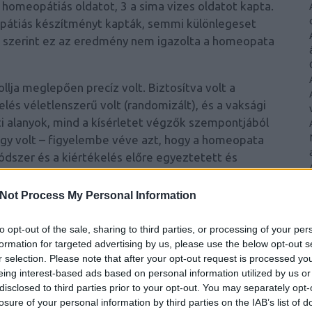
 homeopátiás oldatot, 3 a sima vizes oldatot kapta.
opátiás készítményt kapták, semmi különlegeset
k szerint ez az eredmény nem igazolta a homeopata
llja meglepően precíz volt. Biztosítva volt a
elés véletlenszerű volt (randomizált), és a vaksági
leti alanyok, mind a kísérletet végzők szempontjából
agy volt – figyelembe véve azt, hogy a homeopata
módszer és a kiértékelés előre egyeztetett és
Not Process My Personal Information
rletnek egy komoly torzító hibája, amely ez esetben a
sztvevők zömében homeopátiaellenesek voltak. Ha
to opt-out of the sale, sharing to third parties, or processing of your per
ték az észlelt érzeteket, akkor azzal ebben a
formation for targeted advertising by us, please use the below opt-out s
tták az eredményt a hipotézis rovására – függetlenül
r selection. Please note that after your opt-out request is processed y
ak. Ez a kísérlet akkor lehetett volna
eing interest-based ads based on personal information utilized by us or
disclosed to third parties prior to your opt-out. You may separately opt-
val szimpatizáló résztvevőket toboroztak volna.
losure of your personal information by third parties on the IAB’s list of