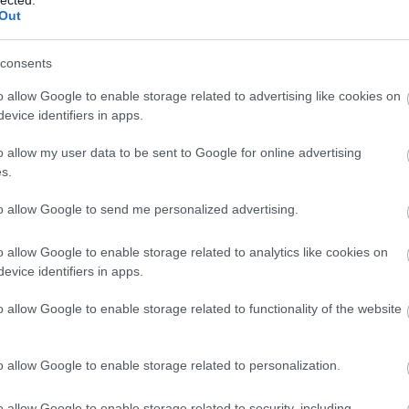
Out
consents
tudományos
ció áldozatai:
o allow Google to enable storage related to advertising like cookies on
ellenesség a
evice identifiers in apps.
osi rendelőkben
o allow my user data to be sent to Google for online advertising
s.
to allow Google to send me personalized advertising.
o allow Google to enable storage related to analytics like cookies on
evice identifiers in apps.
o allow Google to enable storage related to functionality of the website
o allow Google to enable storage related to personalization.
o allow Google to enable storage related to security, including