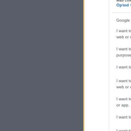
Opted 
Google 
Az ál
manipulá
I want t
oltás
web or d
gyermekorv
I want t
purpose
I want 
I want t
web or d
I want t
or app.
I want t
I want t