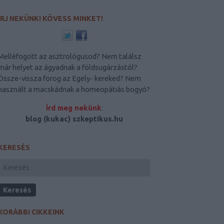
ÍRJ NEKÜNK! KÖVESS MINKET!
Melléfogott az asztrológusod? Nem találsz
már helyet az ágyadnak a földsugárzástól?
Össze-vissza forog az Egely- kereked? Nem
használt a macskádnak a homeopátiás bogyó?
Írd meg nekünk
:
blog (kukac) szkeptikus.hu
KERESÉS
KORÁBBI CIKKEINK