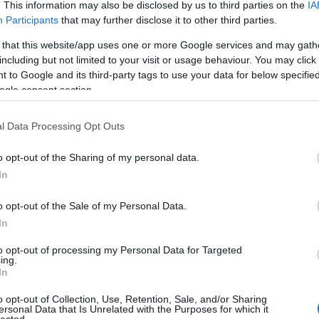
. This information may also be disclosed by us to third parties on the
IA
z elmúlt néhány évtizedben – sok ennél rosszabbul, és
Participants
that may further disclose it to other third parties.
végeztek el különféle homeopátiás szerekkel. A
ködik semmilyen konkrét betegség, rendellenes
 that this website/app uses one or more Google services and may gath
including but not limited to your visit or usage behaviour. You may click 
si mechanizmus ugyanolyan tudománytalan, mint 175
 to Google and its third-party tags to use your data for below specifi
ét hónappal ezelőtt a brit alsóház Tudomány és
ogle consent section.
ányának
, hogy vonják meg a homeopátiás kezelések,
(
ne törzskönyvezzék gyógyszerként a homeopátiás
l Data Processing Opt Outs
o opt-out of the Sharing of my personal data.
In
o opt-out of the Sale of my Personal Data.
In
TT BEJEGYZÉSEK:
to opt-out of processing my Personal Data for Targeted
ing.
In
o opt-out of Collection, Use, Retention, Sale, and/or Sharing
ersonal Data that Is Unrelated with the Purposes for which it
lected.