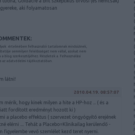
m tudná, Goldacre a brit szkeptikus orvosi (és nemcsak)
egyereke, aki folyamatosan
(
(
(
OMMENTEK:
(
lyok
értelmében felhasználói tartalomnak minősülnek,
etője semmilyen felelősséget nem vállal, azokat nem
(
on a blog szerkesztőjéhez. Részletek a
Felhasználási
s az
adatvédelmi tájékoztatóban
.
 látni!
2010.04.19. 08:57:07
em mérik, hogy kinek milyen a hite a HP-hoz ... ( és a
att fordított eredményt hozott ki )
mi a placebo effektus ( szervezet öngyógyító erejének
etné elérni .... Tehát a Placebo=Klinikailag kerülendő -
n figyelembe vevő szemlélet kezd teret nyerni.