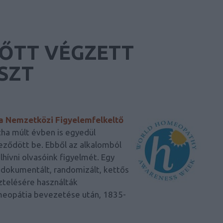
LŐTT VÉGZETT
SZT
 Nemzetközi Figyelemfelkeltő
ha múlt évben is egyedül
eződött be. Ebből az alkalomból
hívni olvasóink figyelmét. Egy
 dokumentált, randomizált, kettős
sztelésére használták
omeopátia bevezetése után, 1835-