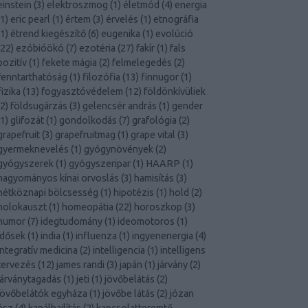
einstein
(
3
)
elektroszmog
(
1
)
életmód
(
4
)
energia
1
)
eric pearl
(
1
)
értem
(
3
)
érvelés
(
1
)
etnográfia
1
)
étrend kiegészítő
(
6
)
eugenika
(
1
)
evolúció
22
)
ezóbióökó
(
7
)
ezotéria
(
27
)
fakír
(
1
)
fals
pozitív
(
1
)
fekete mágia
(
2
)
felmelegedés
(
2
)
fenntarthatóság
(
1
)
filozófia
(
13
)
finnugor
(
1
)
fizika
(
13
)
fogyasztóvédelem
(
12
)
földönkívüliek
2
)
földsugárzás
(
3
)
gelencsér andrás
(
1
)
gender
1
)
glifozát
(
1
)
gondolkodás
(
7
)
grafológia
(
2
)
grapefruit
(
3
)
grapefruitmag
(
1
)
grape vital
(
3
)
gyermeknevelés
(
1
)
gyógynövények
(
2
)
gyógyszerek
(
1
)
gyógyszeripar
(
1
)
HAARP
(
1
)
hagyományos kínai orvoslás
(
3
)
hamisítás
(
3
)
hétköznapi bölcsesség
(
1
)
hipotézis
(
1
)
hold
(
2
)
holokauszt
(
1
)
homeopátia
(
22
)
horoszkop
(
3
)
humor
(
7
)
idegtudomány
(
1
)
ideomotoros
(
1
)
idősek
(
1
)
india
(
1
)
influenza
(
1
)
ingyenenergia
(
4
)
integratív medicina
(
2
)
intelligencia
(
1
)
intelligens
tervezés
(
12
)
james randi
(
3
)
japán
(
1
)
járvány
(
2
)
járványtagadás
(
1
)
jeti
(
1
)
jövőbelátás
(
2
)
jövőbelátók egyháza
(
1
)
jövőbe látás
(
2
)
józan
ész
(
4
)
kanálhajlítás
(
2
)
kapcsolatteremtő