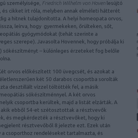
ngú személyisége,
Friedrich Wilhelm von Hoven
lesújtó
és cikket írt róla, melyben annak elméleti hátterét
g a hitnek tulajdonította. A helyi homeopata orvos,
issza, leírva, hogy gyermekeken, őrülteken, sőt,
meopátiás gyógymódokat (tehát szerinte a
yeges szerepe). Javasolta Hovennek, hogy próbálja ki
s) sókészítményt – különleges érzeteket fog belőle
olna.
. Két orvos előkészített 100 üvegcsét, és azokat a
letlenszerűen két 50 darabos csoportba sorolták
ta desztillált vízzel töltötték fel, a másik
omeopátiás sókészítménnyel. A két orvos
lyik csoportba kerültek, majd a listát elzárták. A
 akik ebből 54-et szétosztottak a résztvevők
ek, és megkérdezték a résztvevőket, hogy ki
egjelent résztvevőből 8 jelezte ezt. Ezek után
ly a csoporthoz rendeléseket tartalmazta, és