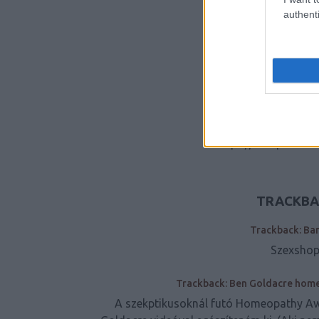
authenti
A BEJEGYZ
https://szkeptikus.
TRACKBAC
Trackback: Ba
Szexshop
Trackback: Ben Goldacre home
A szekptikusoknál futó Homeopathy Aw