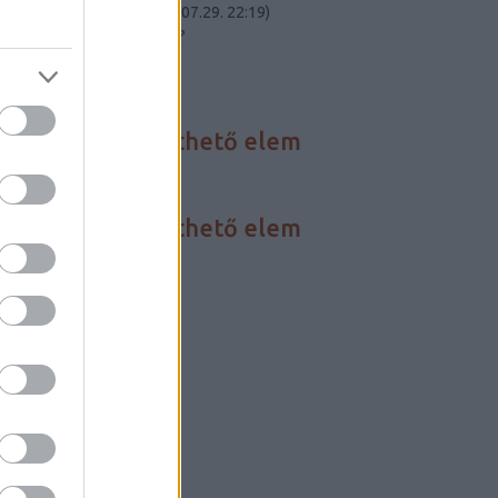
Carnot-tétel elmél...
(
2023.07.29. 22:19
)
Összeomlik a civilizációnk?
Utolsó 20
HÍREINK
Nincs megjeleníthető elem
FÓRUM
Nincs megjeleníthető elem
BLOGAJÁNLÓ
Critical Biomass
Szertár blog
LINKEK
Darwin-nap
Szabadgondolkodó
Szkeptikus linky