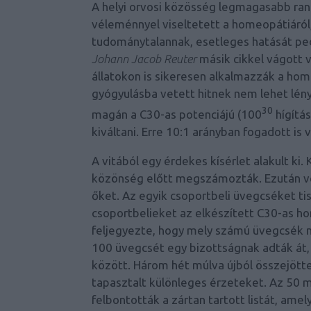
A helyi orvosi közösség legmagasabb ra
véleménnyel viseltetett a homeopátiáról, 
tudománytalannak, esetleges hatását pedi
Johann Jacob Reuter
másik cikkel vágott v
állatokon is sikeresen alkalmazzák a ho
gyógyulásba vetett hitnek nem lehet lén
30
magán a C30-as potenciájú (100
hígítá
kiváltani. Erre 10:1 arányban fogadott is v
A vitából egy érdekes kísérlet alakult ki
közönség előtt megszámozták. Ezután vé
őket. Az egyik csoportbeli üvegcséket tisz
csoportbelieket az elkészített C30-as h
feljegyezte, hogy mely számú üvegcsék me
100 üvegcsét egy bizottságnak adták át,
között. Három hét múlva újból összejött
tapasztalt különleges érzeteket. Az 50 m
felbontották a zártan tartott listát, ame