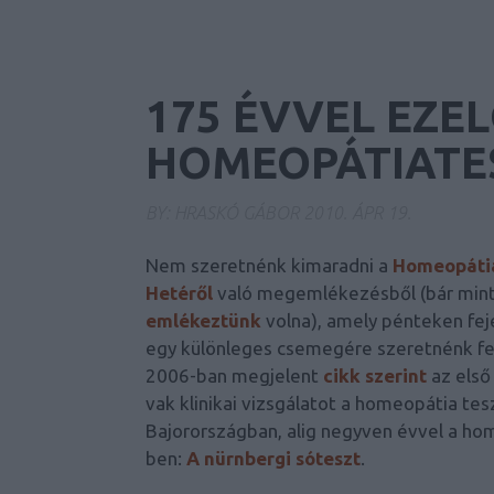
175 ÉVVEL EZE
HOMEOPÁTIATE
BY:
HRASKÓ GÁBOR
2010. ÁPR 19.
Nem szeretnénk kimaradni a
Homeopátia
Hetéről
való megemlékezésből (bár mint
emlékeztünk
volna), amely pénteken fej
egy különleges csemegére szeretnénk fel
2006-ban megjelent
cikk szerint
az első
vak klinikai vizsgálatot a homeopátia te
Bajorországban, alig negyven évvel a h
ben:
A nürnbergi sóteszt
.