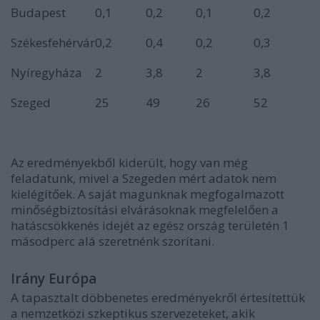
Budapest
0,1
0,2
0,1
0,2
Székesfehérvár
0,2
0,4
0,2
0,3
Nyíregyháza
2
3,8
2
3,8
Szeged
25
49
26
52
Az eredményekből kiderült, hogy van még
feladatunk, mivel a Szegeden mért adatok nem
kielégítőek. A saját magunknak megfogalmazott
minőségbiztosítási elvárásoknak megfelelően a
hatáscsökkenés idejét az egész ország területén 1
másodperc alá szeretnénk szorítani.
Irány Európa
A tapasztalt döbbenetes eredményekről értesítettük
a nemzetközi szkeptikus szervezeteket, akik