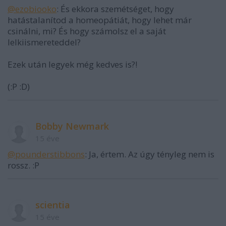
@ezobiooko
: És ekkora szemétséget, hogy
hatástalanítod a homeopátiát, hogy lehet már
csinálni, mi? És hogy számolsz el a saját
lelkiismereteddel?
Ezek után legyek még kedves is?!
(:P :D)
Bobby Newmark
15 éve
@pounderstibbons
: Ja, értem. Az úgy tényleg nem is
rossz. :P
scientia
15 éve