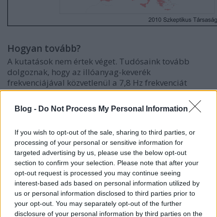
Hogyan tovább?
A kutatások nem értek véget. Tudósaink tovább
dolgoznak, hogy az illóanyag-keverék
frekvenciájával közvetlenül a 7,8 Hz frekvenciát
tudják modulálni, és az egész földet lefedő DP mezőt
hozhassunk létre, feleslegessé téve a több különálló
Blog -
Do Not Process My Personal Information
adótornyot. Ez azt jelentené, hogy egy adó a
földgolyót használná antennának, amely azt
If you wish to opt-out of the sale, sharing to third parties, or
eredményezné, hogy
a Holdon sem lenne értelme
processing of your personal or sensitive information for
homeopátiás terméket tárolni
. A későbbiekben a
targeted advertising by us, please use the below opt-out
teljesítmény növelésével a DP mező kiterjeszthető az
section to confirm your selection. Please note that after your
egész belső naprendszerre, amely így védelmet
opt-out request is processed you may continue seeing
nyújthat a biorezonancia elvén alapuló fegyverek
interest-based ads based on personal information utilized by
ellen, pl. egy rosszindulatú földönkívüli támadás
us or personal information disclosed to third parties prior to
esetén.
your opt-out. You may separately opt-out of the further
disclosure of your personal information by third parties on the