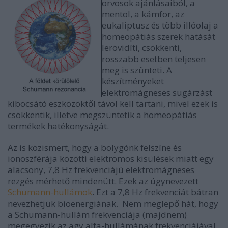
orvosok ajánlásaiból, a
mentol, a kámfor, az
eukaliptusz és több illóolaj a
homeopátiás szerek hatását
lerövidíti, csökkenti,
rosszabb esetben teljesen
meg is szünteti. A
készítményeket
elektromágneses sugárzást
kibocsátó eszközöktől távol kell tartani, mivel ezek is
csökkentik, illetve megszüntetik a homeopátiás
termékek hatékonyságát.
Az is közismert, hogy a bolygónk felszíne és
ionoszférája közötti elektromos kisülések miatt egy
alacsony, 7,8 Hz frekvenciájú elektromágneses
rezgés mérhető mindenütt. Ezek az úgynevezett
Schumann-hullámok
. Ezt a 7,8 Hz frekvenciát bátran
nevezhetjük bioenergiának. Nem meglepő hát, hogy
a Schumann-hullám frekvenciája (majdnem)
megegyezik az agy alfa-hullámának frekvenciájával.