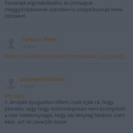
Tessenek elgondolkodni, és önmaguk
meggyőződéseivel szemben is szkeptikusnak lenni
időnként..
Turbucz Péter
15 éve
www.indavideo.hu/video/Homeopatias_surgossegi
pounderstibbons
15 éve
@Prelog
:
1. Árulják nyugodtan tőlem, csak írják rá, hogy
placebo, vagy hogy tudományosan nem bizonyított
a szer hatékonysága, hogy aki tényleg hatásos szert
akar, azt ne zavarják össze.