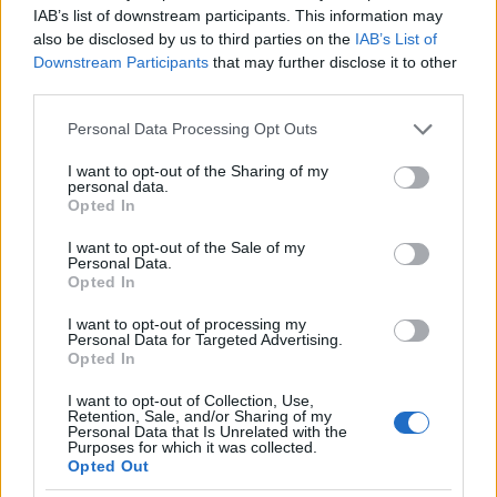
További hatások
IAB’s list of downstream participants. This information may
also be disclosed by us to third parties on the
IAB’s List of
Nem megerősített forrásokból olyan visszajelzéseket
Downstream Participants
that may further disclose it to other
kaptunk, miszerint több érdekes mellékhatása is van
third parties.
a DP mezőnek. Ezeket mérésekkel nem sikerült még
alátámasztani, de mivel nagyon nagy horderejű
Please note that this website/app uses one or more Google
Personal Data Processing Opt Outs
jelenségekről van szó, mindenképp érdemes
services and may gather and store information including but
megemlíteni. Rövid időn belül megkezdjük a
not limited to your visit or usage behaviour. You may click to
I want to opt-out of the Sharing of my
personal data.
jelenségek vizsgálatát műszeres mérésekkel.
grant or deny consent to Google and its third-party tags to
Opted In
use your data for below specified purposes in below Google
Több, egymástól független, de egybehangzó
consent section.
I want to opt-out of the Sale of my
beszámoló szerint, az Attila-domb mágikus
Personal Data.
Opted In
ereje az adó bekapcsolása után teljes
mértékben eltűnt. Rendszeres látogatók
I want to opt-out of processing my
jelentették, hogy már nem érzik a dombból
Personal Data for Targeted Advertising.
Opted In
kiáramló energiát, és ezt az amatőr radiesztéták
is megerősítették.
I want to opt-out of Collection, Use,
Hasonlóképpen járt a pilisi szívcsakra is. A
Retention, Sale, and/or Sharing of my
Personal Data that Is Unrelated with the
csakrából kilépő energiát már a talajszint alatt
Purposes for which it was collected.
semlegesíti a DP mező.
Opted Out
Hisztérikus pánik tört ki az egyik legjelentősebb