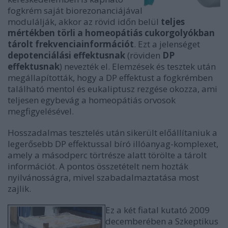
fogkrém saját biorezonanciájával
modulálják, akkor az rövid időn belül
teljes
mértékben törli a homeopátiás cukorgolyókban
tárolt frekvenciainformációt
. Ezt a jelenséget
depotenciálási effektusnak
(röviden
DP
effektusnak
) nevezték el. Elemzések és tesztek után
megállapították, hogy a DP effektust a fogkrémben
található mentol és eukaliptusz rezgése okozza, ami
teljesen egybevág a homeopátiás orvosok
megfigyelésével.
Hosszadalmas tesztelés után sikerült előállítaniuk a
legerősebb DP effektussal bíró illóanyag-komplexet,
amely a másodperc törtrésze alatt törölte a tárolt
információt. A pontos összetételt nem hozták
nyilvánosságra, mivel szabadalmaztatása most
zajlik.
Ez a két fiatal kutató 2009
decemberében a Szkeptikus