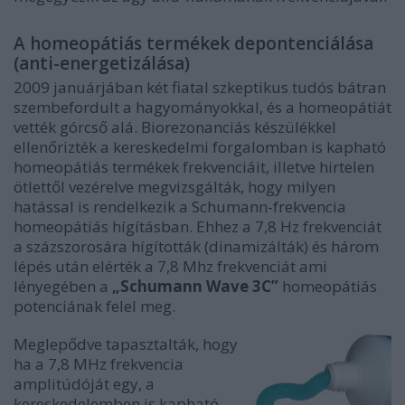
A homeopátiás termékek depontenciálása
(anti-energetizálása)
2009 januárjában két fiatal szkeptikus tudós bátran
szembefordult a hagyományokkal, és a homeopátiát
vették górcső alá. Biorezonanciás készülékkel
ellenőrizték a kereskedelmi forgalomban is kapható
homeopátiás termékek frekvenciáit, illetve hirtelen
ötlettől vezérelve megvizsgálták, hogy milyen
hatással is rendelkezik a Schumann-frekvencia
homeopátiás hígításban. Ehhez a 7,8 Hz frekvenciát
a százszorosára hígították (dinamizálták) és három
lépés után elérték a 7,8 Mhz frekvenciát ami
lényegében a
„Schumann Wave 3C”
homeopátiás
potenciának felel meg.
Meglepődve tapasztalták, hogy
ha a 7,8 MHz frekvencia
amplitúdóját egy, a
kereskedelemben is kapható