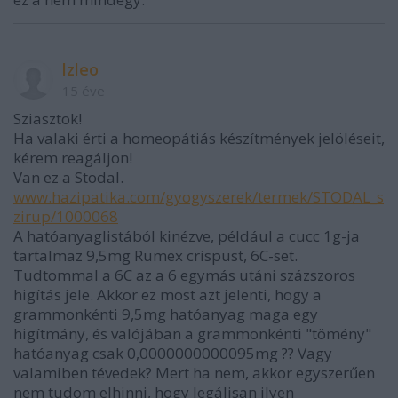
lzleo
15 éve
Sziasztok!
Ha valaki érti a homeopátiás készítmények jelöléseit,
kérem reagáljon!
Van ez a Stodal.
www.hazipatika.com/gyogyszerek/termek/STODAL_s
zirup/1000068
A hatóanyaglistából kinézve, például a cucc 1g-ja
tartalmaz 9,5mg Rumex crispust, 6C-set.
Tudtommal a 6C az a 6 egymás utáni százszoros
higítás jele. Akkor ez most azt jelenti, hogy a
grammonkénti 9,5mg hatóanyag maga egy
higítmány, és valójában a grammonkénti "tömény"
hatóanyag csak 0,0000000000095mg ?? Vagy
valamiben tévedek? Mert ha nem, akkor egyszerűen
nem tudom elhinni, hogy legálisan ilyen