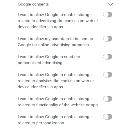
Google consents
radiesztéziai egyesületnél, mivel a DP mező
elektromágneses hullámai interferálnak a
I want to allow Google to enable storage
Hartman-sugárzással, ezáltal a földsugárzási
related to advertising like cookies on web or
háló kimérhetetlenné válik. További érdekesség,
device identifiers in apps.
hogy az adó bekapcsolása óta a vízérkeresők
csak a statisztikai véletlennek megfelelő
I want to allow my user data to be sent to
arányban találnak vizet.
Google for online advertising purposes.
Több televíziós gyógyító jelezte, hogy a mező
I want to allow Google to send me
felmágnesezi a pszicho-szikéjüket és képtelenek
personalized advertising.
operálni. A távdiagnosztikát is összezavarja,
mivel az úgy működik mint az MMR és mint
I want to allow Google to enable storage
tudjuk, az is elektromágneses hullámokat
related to analytics like cookies on web or
használ.
device identifiers in apps.
Köszönetnyilvánítás és felhívás
I want to allow Google to enable storage
related to functionality of the website or app.
A magyarországi szkeptikusok nevében szeretnénk
köszönetet mondani mindenkinek, aki segítette a
I want to allow Google to enable storage
projekt elindítását és megvalósítását.
related to personalization.