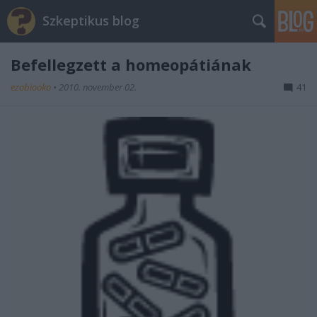
Szkeptikus blog
Befellegzett a homeopátiának
ezobiooko
•
2010. november 02.
41