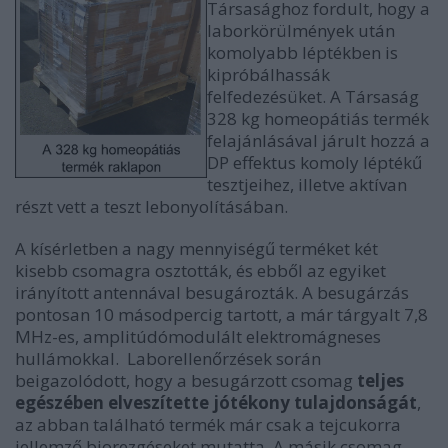
Társasághoz fordult, hogy a
laborkörülmények után
komolyabb léptékben is
kipróbálhassák
felfedezésüket. A Társaság
328 kg homeopátiás termék
felajánlásával járult hozzá a
DP effektus komoly léptékű
tesztjeihez, illetve aktívan
részt vett a teszt lebonyolításában.
A kísérletben a nagy mennyiségű terméket két
kisebb csomagra osztották, és ebből az egyiket
irányított antennával besugározták. A besugárzás
pontosan 10 másodpercig tartott, a már tárgyalt 7,8
MHz-es, amplitúdómodulált elektromágneses
hullámokkal. Laborellenőrzések során
beigazolódott, hogy a besugárzott csomag
teljes
egészében elveszítette jótékony tulajdonságát
,
az abban található termék már csak a tejcukorra
jellemző biorezgéseket mutatta. A másik csomag