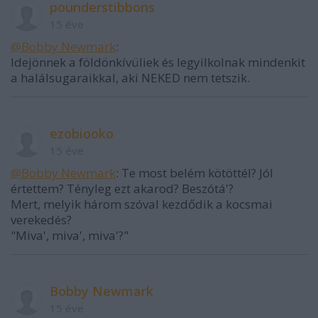
pounderstibbons
15 éve
@Bobby Newmark
:
Idejönnek a földönkívüliek és legyilkolnak mindenkit
a halálsugaraikkal, aki NEKED nem tetszik.
ezobiooko
15 éve
@Bobby Newmark
: Te most belém kötöttél? Jól
értettem? Tényleg ezt akarod? Beszótá'?
Mert, melyik három szóval kezdődik a kocsmai
verekedés?
"Miva', miva', miva'?"
Bobby Newmark
15 éve