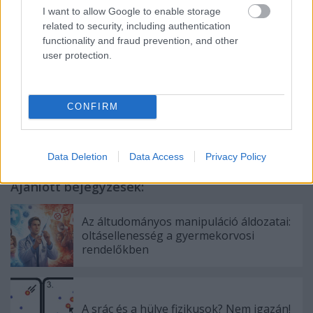
Támogatókat keresünk az adóteljesítmény
I want to allow Google to enable storage
növelésénél felmerülő anyagi terhek átvállalására,
related to security, including authentication
valamint az európai tervek megvalósításához.
functionality and fraud prevention, and other
user protection.
CONFIRM
Címkék:
humor
homeopátia
ezóbióökó
Data Deletion
Data Access
Privacy Policy
Ajánlott bejegyzések:
Az áltudományos manipuláció áldozatai:
oltásellenesség a gyermekorvosi
rendelőkben
A srác és a hülye fizikusok? Nem igazán!