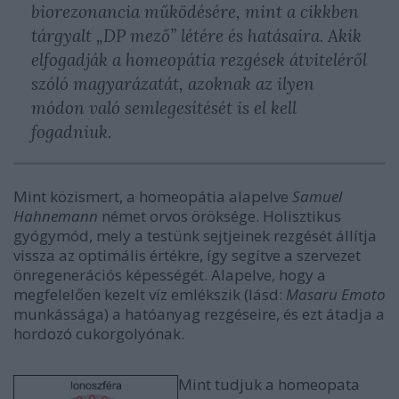
biorezonancia működésére, mint a cikkben
tárgyalt „DP mező” létére és hatásaira. Akik
elfogadják a homeopátia rezgések átviteléről
szóló magyarázatát, azoknak az ilyen
módon való semlegesítését is el kell
fogadniuk.
Mint közismert, a homeopátia alapelve
Samuel
Hahnemann
német orvos öröksége. Holisztikus
gyógymód, mely a testünk sejtjeinek rezgését állítja
vissza az optimális értékre, így segítve a szervezet
önregenerációs képességét. Alapelve, hogy a
megfelelően kezelt víz emlékszik (lásd:
Masaru Emoto
munkássága) a hatóanyag rezgéseire, és ezt átadja a
hordozó cukorgolyónak.
Mint tudjuk a homeopata