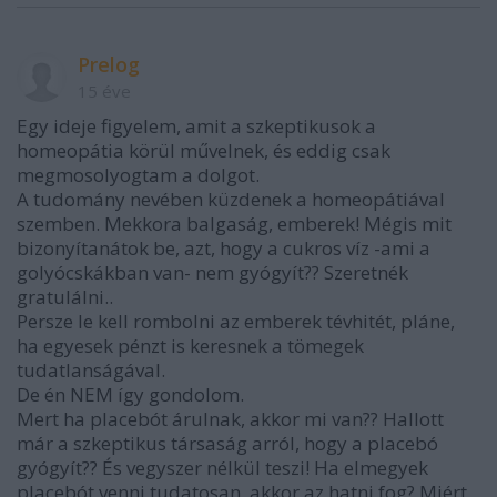
Prelog
15 éve
Egy ideje figyelem, amit a szkeptikusok a
homeopátia körül művelnek, és eddig csak
megmosolyogtam a dolgot.
A tudomány nevében küzdenek a homeopátiával
szemben. Mekkora balgaság, emberek! Mégis mit
bizonyítanátok be, azt, hogy a cukros víz -ami a
golyócskákban van- nem gyógyít?? Szeretnék
gratulálni..
Persze le kell rombolni az emberek tévhitét, pláne,
ha egyesek pénzt is keresnek a tömegek
tudatlanságával.
De én NEM így gondolom.
Mert ha placebót árulnak, akkor mi van?? Hallott
már a szkeptikus társaság arról, hogy a placebó
gyógyít?? És vegyszer nélkül teszi! Ha elmegyek
placebót venni tudatosan, akkor az hatni fog? Miért