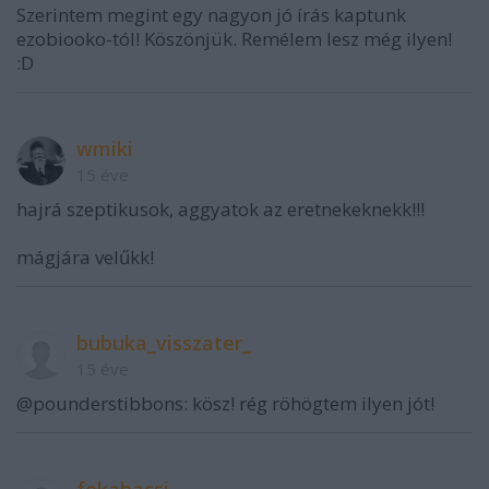
Szerintem megint egy nagyon jó írás kaptunk
ezobiooko-tól! Köszönjük. Remélem lesz még ilyen!
:D
wmiki
15 éve
hajrá szeptikusok, aggyatok az eretnekeknekk!!!
mágjára velűkk!
bubuka_visszater_
15 éve
@pounderstibbons: kösz! rég röhögtem ilyen jót!