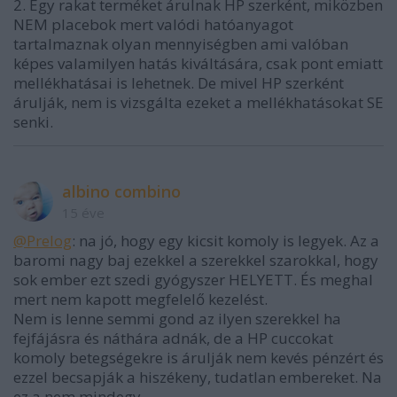
2. Egy rakat terméket árulnak HP szerként, miközben
NEM placebok mert valódi hatóanyagot
tartalmaznak olyan mennyiségben ami valóban
képes valamilyen hatás kiváltására, csak pont emiatt
mellékhatásai is lehetnek. De mivel HP szerként
árulják, nem is vizsgálta ezeket a mellékhatásokat SE
senki.
albino combino
15 éve
@Prelog
: na jó, hogy egy kicsit komoly is legyek. Az a
baromi nagy baj ezekkel a szerekkel szarokkal, hogy
sok ember ezt szedi gyógyszer HELYETT. És meghal
mert nem kapott megfelelő kezelést.
Nem is lenne semmi gond az ilyen szerekkel ha
fejfájásra és náthára adnák, de a HP cuccokat
komoly betegségekre is árulják nem kevés pénzért és
ezzel becsapják a hiszékeny, tudatlan embereket. Na
ez a nem mindegy.