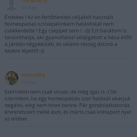
fokabacsi
15 éve
Érdekes ! Az én fertőtlenítés céljából használt
homeopatias szilvapálinkám hatásfokát nem
csökkentette ! Egy cseppet sem ! :-))) Ezt barátom is
tanúsíthatja, aki gyanútlanul sétálgatott a háza előtt
a járdán négykézláb, és valami részeg disznó a
kezére lépett!!;-))
mazolika
15 éve
Szerintem nem csak vicces, de még igaz is :) De
szerintem, ha egy homeopátiás szer hatását akarjuk
negálni, elég nem hinni benne. Pár gondolatkatonát,
érvrendszert mellé ásni, és máris csak krétaport nyel
az ember.