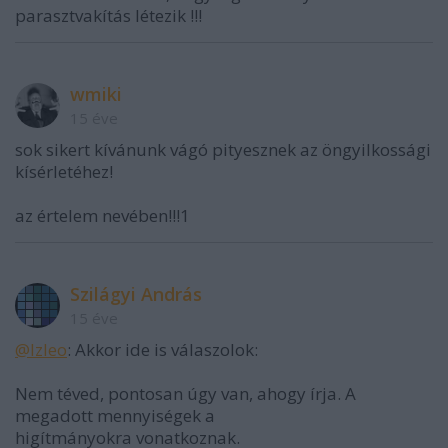
parasztvakítás létezik !!!
wmiki
15 éve
sok sikert kívánunk vágó pityesznek az öngyilkossági
kísérletéhez!
az értelem nevében!!!1
Szilágyi András
15 éve
@lzleo
: Akkor ide is válaszolok:
Nem téved, pontosan úgy van, ahogy írja. A
megadott mennyiségek a
higítmányokra vonatkoznak.