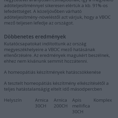
adóteljesítménnyel sikeresen elértük a kb. 91%-os
lefedettséget. A közeljövőben várható
adóteljesítmény-növeléstől azt várjuk, hogy a VBOC
mező teljesen lefedje az országot.
Döbbenetes eredmények
Kutatócsapatokat indítottunk az ország
megyeszékhelyeire a VBOC mező hatásának
ellenőrzésére. Az eredmények magukért beszélnek,
ehhez nem kívánunk semmit hozzátenni.
A homeopátiás készítmények hatáscsökkenése
A tesztelt homeopátiás készítmény elkészítésétől a
teljes hatástalanságig eltelt idő másodpercben
Helyszín
Arnica
Arnica
Apis
Komplex
30CH
200CH
mellifica
30CH