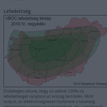
Lefedettség
Elsődleges célunk, hogy az adónk 100%-os
lefedettséget nyújtson az ország területén. Mint
tudjuk, az elektromágneses hullámok a távolság
négyzetével arányosan csillapodnak, így a megfelelő