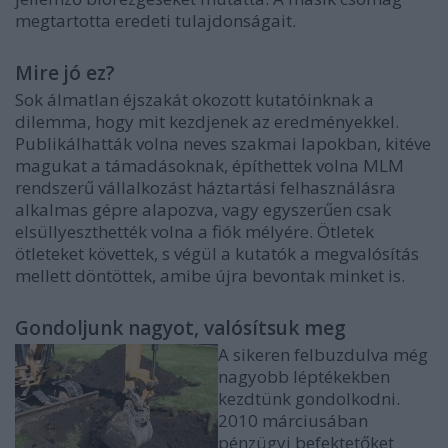
megtartotta eredeti tulajdonságait.
Mire jó ez?
Sok álmatlan éjszakát okozott kutatóinknak a
dilemma, hogy mit kezdjenek az eredményekkel.
Publikálhatták volna neves szakmai lapokban, kitéve
magukat a támadásoknak, építhettek volna MLM
rendszerű vállalkozást háztartási felhasználásra
alkalmas gépre alapozva, vagy egyszerűen csak
elsüllyeszthették volna a fiók mélyére. Ötletek
ötleteket követtek, s végül a kutatók a megvalósítás
mellett döntöttek, amibe újra bevontak minket is.
Gondoljunk nagyot, valósítsuk meg
A sikeren felbuzdulva még
nagyobb léptékekben
kezdtünk gondolkodni.
2010 márciusában
pénzügyi befektetőket