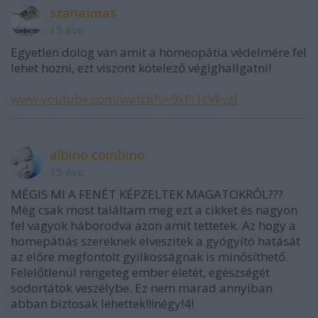
szanaImas
15 éve
Egyetlen dolog van amit a homeopátia védelmére fel
lehet hozni, ezt viszont kötelező végighallgatni!
www.youtube.com/watch?v=9xPI1cVkyzI
albino combino
15 éve
MÉGIS MI A FENÉT KÉPZELTEK MAGATOKRÓL???
Még csak most találtam meg ezt a cikket és nagyon
fel vagyok háborodva azon amit tettetek. Az hogy a
homepátiás szereknek elveszitek a gyógyító hatását
az előre megfontolt gyilkosságnak is minősíthető.
Felelőtlenül rengeteg ember életét, egészségét
sodortátok veszélybe. Ez nem marad annyiban
abban biztosak lehettek!!!négy!4!