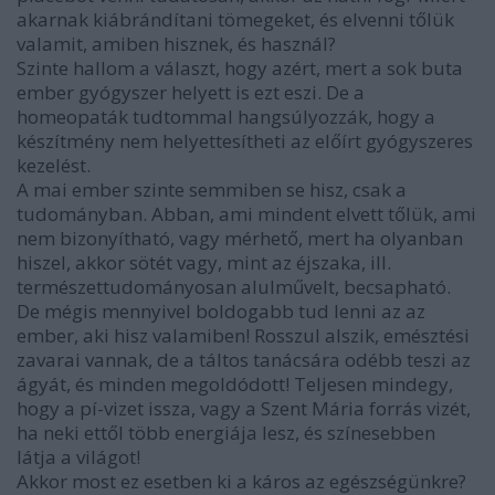
akarnak kiábrándítani tömegeket, és elvenni tőlük
valamit, amiben hisznek, és használ?
Szinte hallom a választ, hogy azért, mert a sok buta
ember gyógyszer helyett is ezt eszi. De a
homeopaták tudtommal hangsúlyozzák, hogy a
készítmény nem helyettesítheti az előírt gyógyszeres
kezelést.
A mai ember szinte semmiben se hisz, csak a
tudományban. Abban, ami mindent elvett tőlük, ami
nem bizonyítható, vagy mérhető, mert ha olyanban
hiszel, akkor sötét vagy, mint az éjszaka, ill.
természettudományosan alulművelt, becsapható.
De mégis mennyivel boldogabb tud lenni az az
ember, aki hisz valamiben! Rosszul alszik, emésztési
zavarai vannak, de a táltos tanácsára odébb teszi az
ágyát, és minden megoldódott! Teljesen mindegy,
hogy a pí-vizet issza, vagy a Szent Mária forrás vizét,
ha neki ettől több energiája lesz, és színesebben
látja a világot!
Akkor most ez esetben ki a káros az egészségünkre?