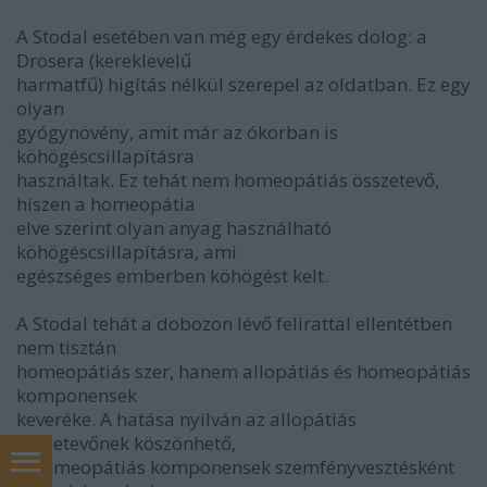
A Stodal esetében van még egy érdekes dolog: a
Drosera (kereklevelű
harmatfű) higítás nélkül szerepel az oldatban. Ez egy
olyan
gyógynövény, amit már az ókorban is
köhögéscsillapításra
használtak. Ez tehát nem homeopátiás összetevő,
hiszen a homeopátia
elve szerint olyan anyag használható
köhögéscsillapításra, ami
egészséges emberben köhögést kelt.
A Stodal tehát a dobozon lévő felirattal ellentétben
nem tisztán
homeopátiás szer, hanem allopátiás és homeopátiás
komponensek
keveréke. A hatása nyilván az allopátiás
összetevőnek köszönhető,
a homeopátiás komponensek szemfényvesztésként