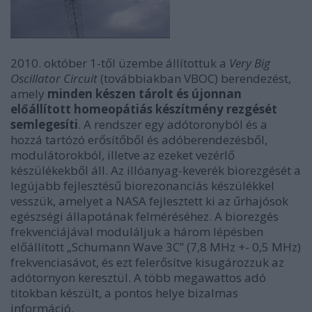
2010. október 1-től üzembe állítottuk a
Very Big
Oscillator Circuit
(továbbiakban VBOC) berendezést,
amely
minden készen tárolt és újonnan
előállított homeopátiás készítmény rezgését
semlegesíti
. A rendszer egy adótoronyból és a
hozzá tartózó erősítőből és adóberendezésből,
modulátorokból, illetve az ezeket vezérlő
készülékekből áll. Az illóanyag-keverék biorezgését a
legújabb fejlesztésű biorezonanciás készülékkel
vesszük, amelyet a NASA fejlesztett ki az űrhajósok
egészségi állapotának felméréséhez. A biorezgés
frekvenciájával moduláljuk a három lépésben
előállított „Schumann Wave 3C” (7,8 MHz +- 0,5 MHz)
frekvenciasávot, és ezt felerősítve kisugározzuk az
adótornyon keresztül. A több megawattos adó
titokban készült, a pontos helye bizalmas
információ.