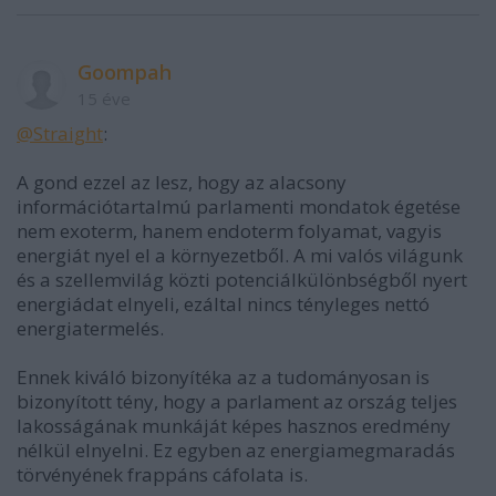
Goompah
15 éve
@Straight
:
A gond ezzel az lesz, hogy az alacsony
információtartalmú parlamenti mondatok égetése
nem exoterm, hanem endoterm folyamat, vagyis
energiát nyel el a környezetből. A mi valós világunk
és a szellemvilág közti potenciálkülönbségből nyert
energiádat elnyeli, ezáltal nincs tényleges nettó
energiatermelés.
Ennek kiváló bizonyítéka az a tudományosan is
bizonyított tény, hogy a parlament az ország teljes
lakosságának munkáját képes hasznos eredmény
nélkül elnyelni. Ez egyben az energiamegmaradás
törvényének frappáns cáfolata is.