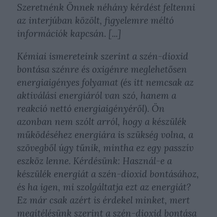
Szeretnénk Önnek néhány kérdést feltenni
az interjúban közölt, figyelemre méltó
információk kapcsán. [...]
Kémiai ismereteink szerint a szén-dioxid
bontása szénre és oxigénre meglehetősen
energiaigényes folyamat (és itt nemcsak az
aktiválási energiáról van szó, hanem a
reakció nettó energiaigényéről). Ön
azonban nem szólt arról, hogy a készülék
működéséhez energiára is szükség volna, a
szövegből úgy tűnik, mintha ez egy passzív
eszköz lenne. Kérdésünk: Használ-e a
készülék energiát a szén-dioxid bontásához,
és ha igen, mi szolgáltatja ezt az energiát?
Ez már csak azért is érdekel minket, mert
megítélésünk szerint a szén-dioxid bontása