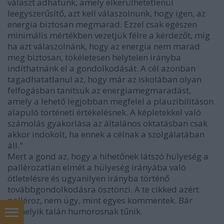
választ adhatunk, amely elkerülhetetlenül
leegyszerűsítő, azt kell válaszolnunk, hogy igen, az
energia biztosan megmarad. Ezzel csak egészen
minimális mértékben vezetjük félre a kérdezőt, míg
ha azt válaszolnánk, hogy az energia nem marad
meg biztosan, tökéletesen helytelen irányba
indíthatnánk el a gondolkodását. A cél azonban
tagadhatatlanul az, hogy már az iskolában olyan
felfogásban tanítsuk az energiamegmaradást,
amely a lehető legjobban megfelel a plauzibilitáson
alapuló történeti értékelésnek. A képletekkel való
számolás gyakorlása az általános oktatásban csak
akkor indokolt, ha ennek a célnak a szolgálatában
áll."
Mert a gond az, hogy a hihetőnek látszó hülyeség a
pallérozatlan elmét a hülyeség irányába való
ötletelésre és ugyanilyen irányba történő
továbbgondolkodásra ösztönzi. A te cikked azért
palléroz, nem úgy, mint egyes kommentek. Bár
némelyik talán humorosnak tűnik.