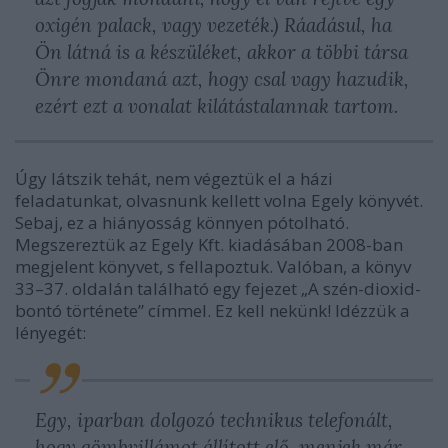
oxigén palack, vagy vezeték.) Ráadásul, ha
Ön látná is a készüléket, akkor a többi társa
Önre mondaná azt, hogy csal vagy hazudik,
ezért ezt a vonalat kilátástalannak tartom.
Úgy látszik tehát, nem végeztük el a házi
feladatunkat, olvasnunk kellett volna Egely könyvét.
Sebaj, ez a hiányosság könnyen pótolható.
Megszereztük az Egely Kft. kiadásában 2008-ban
megjelent könyvet, s fellapoztuk. Valóban, a könyv
33–37. oldalán található egy fejezet „A szén-dioxid-
bontó története” címmel. Ez kell nekünk! Idézzük a
lényegét:
Egy, iparban dolgozó technikus telefonált,
hogy gömbvillámot állított elő, menjek már,