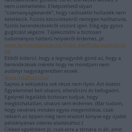
nem üzemeltetési. Elképzelhető olyan
"üzemanyagkeverék", hogy radioaktív hulladék nem
keletkezik. Fúziós készülékekről nemigen hallhatunk,
fúziós berendezésekről viszont igen. Elég egy gyors
guglizást végezni. Tájékozódni a biztosan
tudományos hátterű helyekről érdemes, pl.
www.termeszetvilaga.hu/fizika_eve/fizika/zoletnik.ht
ml
Ebből kiderül, hogy a legnagyobb gond az, hogy a
berendezések mérete hogy ne mondjam nem
autónyi nagyságrendben esnek.
www.magfuzio.hu/
Sajnos a wikipédia sok része nem ilyen. Azt óvatos
figyelemmel kell olvasni, ellenőrizni és befogadni.
Egelynél legalább biztosan tudjuk, hogy
megbízhatatlan, olvasni sem érdemes. (Bár tudom,
hogy nevének minden egyes megemlítése, csak
reklám az éppen még nem eladott könyve egy újabb
példányának sikeres eladásához.)
Cikked egyébként jó, csak erre a témára is áll, amit