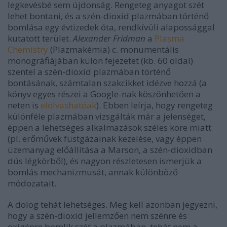
legkevésbé sem újdonság. Rengeteg anyagot szét
lehet bontani, és a szén-dioxid plazmában történő
bomlása egy évtizedek óta, rendkívüli alapossággal
kutatott terület.
Alexander Fridman
a
Plasma
Chemistry
(Plazmakémia) c. monumentális
monográfiájában külön fejezetet (kb. 60 oldal)
szentel a szén-dioxid plazmában történő
bontásának, számtalan szakcikket idézve hozzá (a
könyv egyes részei a Google-nak köszönhetően a
neten is
elolvashatóak
). Ebben leírja, hogy rengeteg
különféle plazmában vizsgálták már a jelenséget,
éppen a lehetséges alkalmazások széles köre miatt
(pl. erőművek füstgázainak kezelése, vagy éppen
üzemanyag előállítása a Marson, a szén-dioxidban
dús légkörből), és nagyon részletesen ismerjük a
bomlás mechanizmusát, annak különböző
módozatait.
A dolog tehát lehetséges. Meg kell azonban jegyezni,
hogy a szén-dioxid jellemzően nem szénre és
oxigénre bomlik szét a plazmában, tehát nem a