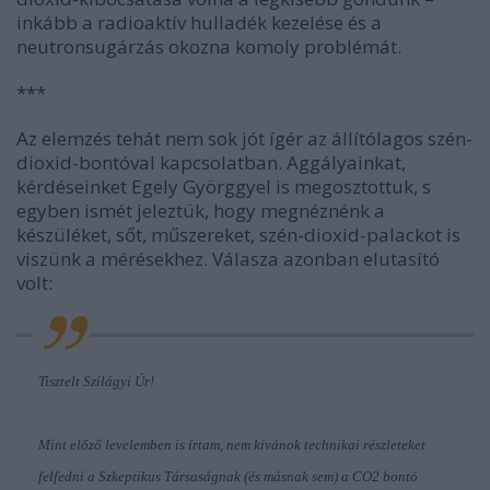
inkább a radioaktív hulladék kezelése és a
neutronsugárzás okozna komoly problémát.
***
Az elemzés tehát nem sok jót ígér az állítólagos szén-
dioxid-bontóval kapcsolatban. Aggályainkat,
kérdéseinket Egely Györggyel is megosztottuk, s
egyben ismét jeleztük, hogy megnéznénk a
készüléket, sőt, műszereket, szén-dioxid-palackot is
viszünk a mérésekhez. Válasza azonban elutasító
volt:
Tisztelt Szilágyi Úr!
Mint előző levelemben is írtam, nem kívánok technikai részleteket
felfedni a Szkeptikus Társaságnak (és másnak sem) a CO2 bontó