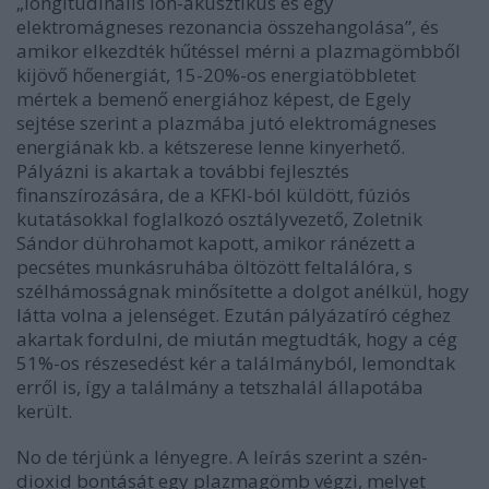
„longitudinális ion-akusztikus és egy
elektromágneses rezonancia összehangolása”, és
amikor elkezdték hűtéssel mérni a plazmagömbből
kijövő hőenergiát, 15-20%-os energiatöbbletet
mértek a bemenő energiához képest, de Egely
sejtése szerint a plazmába jutó elektromágneses
energiának kb. a kétszerese lenne kinyerhető.
Pályázni is akartak a további fejlesztés
finanszírozására, de a KFKI-ból küldött, fúziós
kutatásokkal foglalkozó osztályvezető, Zoletnik
Sándor dührohamot kapott, amikor ránézett a
pecsétes munkásruhába öltözött feltalálóra, s
szélhámosságnak minősítette a dolgot anélkül, hogy
látta volna a jelenséget. Ezután pályázatíró céghez
akartak fordulni, de miután megtudták, hogy a cég
51%-os részesedést kér a találmányból, lemondtak
erről is, így a találmány a tetszhalál állapotába
került.
No de térjünk a lényegre. A leírás szerint a szén-
dioxid bontását egy plazmagömb végzi, melyet