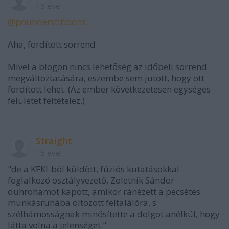
15 éve
@pounderstibbons
:
Aha, fordított sorrend.
Mivel a blogon nincs lehetőség az időbeli sorrend
megváltoztatására, eszembe sem jutott, hogy ott
fordított lehet. (Az ember következetesen egységes
felületet feltételez.)
Straight
15 éve
"de a KFKI-ból küldött, fúziós kutatásokkal
foglalkozó osztályvezető, Zoletnik Sándor
dührohamot kapott, amikor ránézett a pecsétes
munkásruhába öltözött feltalálóra, s
szélhámosságnak minősítette a dolgot anélkül, hogy
látta volna a jelenséget."