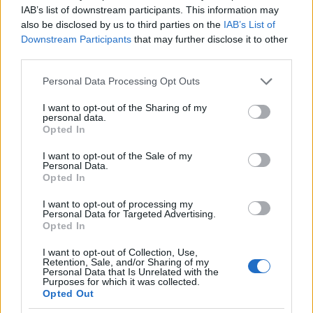
kiinduló szén-dioxidból zömmel szén-monoxid
IAB’s list of downstream participants. This information may
termelődik. Mint azonban Fridman monográfiája
also be disclosed by us to third parties on the
IAB’s List of
(mely külön alfejezetet szentel a szén-dioxid szénre
Downstream Participants
that may further disclose it to other
third parties.
és oxigénre való teljes szétbontásának) leírja, a
plazma paramétereit alkalmasan választva és
Please note that this website/app uses one or more Google
Personal Data Processing Opt Outs
különféle mesterkedésekkel az aktiválási energiát is
services and may gather and store information including but
lecsökkentve elérhető, hogy a szén-monoxid
not limited to your visit or usage behaviour. You may click to
I want to opt-out of the Sharing of my
viszonylag hatékonyan tovább bomoljon, és végső
personal data.
grant or deny consent to Google and its third-party tags to
Opted In
soron szilárd állapotú szén és kétatomos oxigén
use your data for below specified purposes in below Google
jöjjön létre, ahogyan azt Egely is szeretné. A kutatók
consent section.
I want to opt-out of the Sale of my
hosszasan kísérleteztek ennek a folyamatnak az
Personal Data.
optimalizálásával, de sajnos semmilyen
Opted In
optimalizáció nem tud változtatni azon a tényen,
I want to opt-out of processing my
hogy a teljes reakció (CO
→ C + O
) molekulánként
2
2
Personal Data for Targeted Advertising.
Opted In
ΔH
= 11,5 eV energiát igényel.
I want to opt-out of Collection, Use,
A kérdés most már csak az, vajon mennyire reális
Retention, Sale, and/or Sharing of my
elképzelés egy autó kipufogóján kijövő szén-
Personal Data that Is Unrelated with the
Purposes for which it was collected.
dioxidot az autó üzemanyagának elégetéséből nyert
Opted Out
energia felhasználásával bontani.