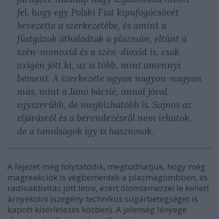
fel, hogy egy Polski Fiat kipufogócsövét
bevezette a szerkezetébe, és amint a
füstgázok áthaladtak a plazmán, eltűnt a
szén-monoxid és a szén-dioxid is, csak
oxigén jött ki, az is több, mint amennyi
bement. A szerkezete ugyan nagyon-nagyon
más, mint a Janó bácsié, annál jóval
egyszerűbb, de megbízhatóbb is. Sajnos az
eljárásról és a berendezésről nem írhatok,
de a tanulságok így is hasznosak.
A fejezet még folytatódik, megtudhatjuk, hogy még
magreakciók is végbementek a plazmagömbben, és
radioaktivitás jött létre, ezért ólomlemezzel le kellett
árnyékolni (szegény technikus sugárbetegséget is
kapott kísérletezés közben). A jelenség lényege