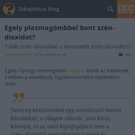
Szkeptikus blog
Egely plazmagömbbel bont szén-
dioxidot?
Több szén-dioxiddal a kevesebb szén-dioxidért!
Szilágyi András
•
2010. november 16.
122
Egely György nemrégiben
interjút
adott az Indexnek,
s ebben a következő, figyelemreméltó kijelentést
tette:
Nemrég készítettünk egy széndioxid-bontó
készüléket, a világon először, ami kicsi,
könnyű, és az autó kipufogójára téve a
szén-dioxidot szétválasztja szénné és