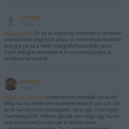
Straight
15 éve
@Goompah
: De ha az alacsony információ tartalmú
mondatokat elégetjük akkor az értelmeseknek több
energia jut és a nettó energiafelhasználás javul.
Ezzel energiát termelnénk és a kormányzatot is
rendben tartanánk.
paligreg
15 éve
@Szilágyi András
: Pontosítsunk mindkét oldalról!
Még ha részletkérdés részletkérdéséről van szó. De
erről van értelme beszélgetni, nem úgy, mint Egely
marhaságairól. Abban igazad van, hogy egy fúziós
energiatermelő eszköznél is felmerülnek
radioaktivitási gondok. De ez szerkezeti kérdés, s