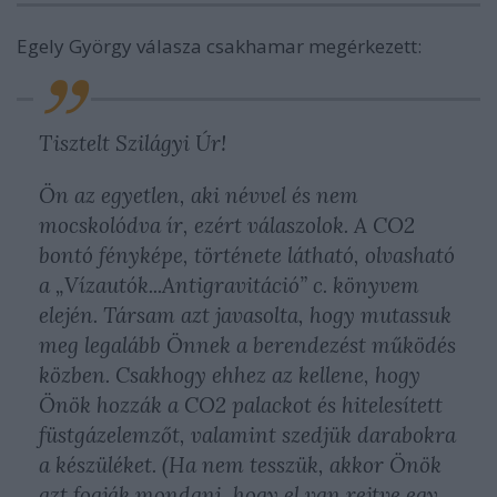
Egely György válasza csakhamar megérkezett:
Tisztelt Szilágyi Úr!
Ön az egyetlen, aki névvel és nem
mocskolódva ír, ezért válaszolok. A CO2
bontó fényképe, története látható, olvasható
a „Vízautók...Antigravitáció” c. könyvem
elején. Társam azt javasolta, hogy mutassuk
meg legalább Önnek a berendezést működés
közben. Csakhogy ehhez az kellene, hogy
Önök hozzák a CO2 palackot és hitelesített
füstgázelemzőt, valamint szedjük darabokra
a készüléket. (Ha nem tesszük, akkor Önök
azt fogják mondani, hogy el van rejtve egy