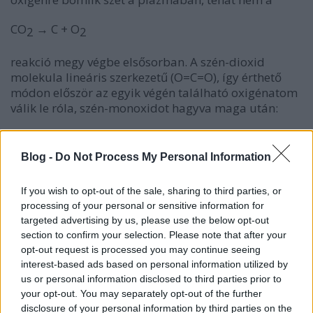
CO
→ C + O
2
2
reakció megy végbe elsősorban. A szén-dioxid
molekula lineáris szerkezetű (O=C=O), így érthető
módon először az egyik végén található oxigénatom
válik le róla, szén-monoxidot hagyva maga után:
CO
→ CO + ½O
.
2
2
Blog -
Do Not Process My Personal Information
E reakció energiaigénye (ha feltételezzük, hogy
kétatomos oxigénmolekulák jönnek létre)
ΔH
= 2,9 eV
If you wish to opt-out of the sale, sharing to third parties, or
molekulánként. Ha még a szén-monoxidot is tovább
processing of your personal or sensitive information for
akarjuk bontani, ahhoz sajnos még több energiát
targeted advertising by us, please use the below opt-out
kell befektetni, ugyanis a szénatomot és az
section to confirm your selection. Please note that after your
oxigénatomot egy nagyon erős, hármas kötés
opt-out request is processed you may continue seeing
kapcsolja össze (C≡O), melynek energiája nagyjából
interest-based ads based on personal information utilized by
11 eV. Éppen ezért nem túl magas (néhány ezer °C-
us or personal information disclosed to third parties prior to
os) hőmérsékleteken jellemzően a szén-monoxid
your opt-out. You may separately opt-out of the further
bomlása csak kis mértékben megy végbe, azaz a
disclosure of your personal information by third parties on the