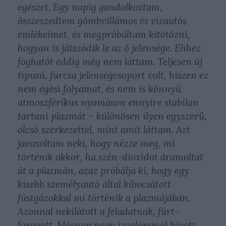
egészet. Egy napig gondolkoztam,
összeszedtem gömbvillámos és vízautós
emlékeimet, és megpróbáltam kitotózni,
hogyan is játszódik le az ő jelensége. Ehhez
foghatót eddig még nem láttam. Teljesen új
típusú, furcsa jelenségcsoport volt, hiszen ez
nem égési folyamat, és nem is könnyű
atmoszférikus nyomáson ennyire stabilan
tartani plazmát – különösen ilyen egyszerű,
olcsó szerkezettel, mint amit láttam. Azt
javasoltam neki, hogy nézze meg, mi
történik akkor, ha szén-dioxidot áramoltat
át a plazmán, azaz próbálja ki, hogy egy
kisebb személyautó által kibocsátott
füstgázokkal mi történik a plazmájában.
Azonnal nekilátott a feladatnak, fúrt-
faragott. Másnap nagy izgalommal hívott