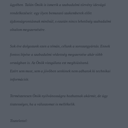
ügyében. Talán Önök is ismerik a szabadalmi törvény idevágó
rendelkezéseit: egy ilyen bemutató szakemberek előtt
újdonságrontásnak minősül, s ezután nincs lehetőség szabadalmi
oltalom megszerzésére.
Sok éve dolgozunk ezen a témán, célunk a sorozatgyártás. Ennek
fontos lépése a szabadalmi védettség megszerzése akár több
országban is. Az Önök vizsgálata ezt meghiúsítaná.
Ezért sem most, sem a jövőben senkinek nem adhatok ki technikai
információt.
Természetesen Önök nyilvánosságra hozhatnak akármit, de úgy
tisztességes, ha a válaszomat is mellékelik.
Tisztelettel: