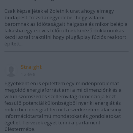
Csak képzeljétek el Zoletnik urat ahogy elmegy
budapest "rozsdanegyedébe" hogy valami
baromnak az idiótaságait halgassa és mikor belép a
lakásba egy csöves félőrültnek kinéző dokkmunkás
kezdi azzal traktálni hogy plug&play fúziós reaktort
épített...
Straight
15 éve
Egyébként én is építettem egy mindenproblémát
megoldó energiaforrást ami a mi dimenziónk és a
velün szomszédos szellemvilág dimenziója közt
feszülő potenciálkülönbségből nyer ki energiát és
miközben energiát termel a szerkezetem alacsony
információtartalmú mondatokat és gondolatokat
éget el. Tervezek egyet tenni a parlament
üléstermébe.