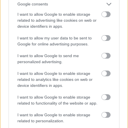
Google consents
Ezt nem nehéz eldönteni. Egy kilogramm benzin
vagy gázolaj elégetésekor mintegy
45 megajoule
I want to allow Google to enable storage
energia szabadul fel hő formájában, és emellett kb.
related to advertising like cookies on web or
3,3 kg szén-dioxid
termelődik. A szén-dioxid
device identifiers in apps.
móltömege 44,01 gramm. Mindebből némi
I want to allow my user data to be sent to
számolgatás után azt kapjuk, hogy az üzemanyag
Google for online advertising purposes.
elégetésével mintegy 6,2 eV energiát nyerünk egy
keletkező szén-dioxid molekulára számítva.
I want to allow Google to send me
personalized advertising.
Mivel azonban egy szén-dioxid molekula
szétbontása szénre és oxigénre 11,5 eV energiát
I want to allow Google to enable storage
igényel, ez azt jelenti, hogy 100 szén-dioxid
related to analytics like cookies on web or
molekulát annyi energiával tudunk szétbontani,
device identifiers in apps.
amennyit üzemanyag elégetésével 185 szén-dioxid
molekula termelése mellett tudunk előállítani. Ez
I want to allow Google to enable storage
tehát eleve vesztett csata: a szén-dioxid
related to functionality of the website or app.
elbontásához még több szén-dioxidot kell termelni.
Ez az alkalmazás tehát nem járható út, értelmetlen.
I want to allow Google to enable storage
Nem beszélve arról, hogy ha működne, egy tank
related to personalization.
benzin (kb. 40 liter) felhasználása után majdnem 30