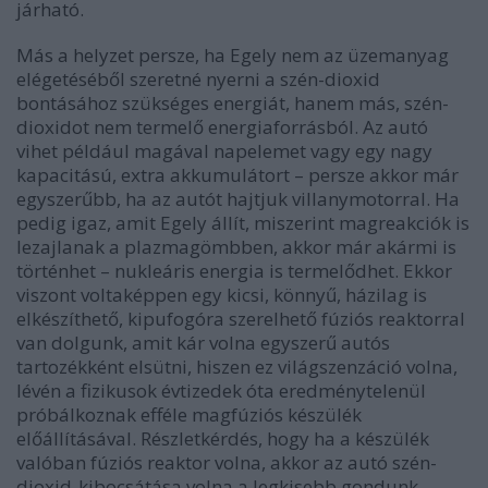
járható.
Más a helyzet persze, ha Egely nem az üzemanyag
elégetéséből szeretné nyerni a szén-dioxid
bontásához szükséges energiát, hanem más, szén-
dioxidot nem termelő energiaforrásból. Az autó
vihet például magával napelemet vagy egy nagy
kapacitású, extra akkumulátort – persze akkor már
egyszerűbb, ha az autót hajtjuk villanymotorral. Ha
pedig igaz, amit Egely állít, miszerint magreakciók is
lezajlanak a plazmagömbben, akkor már akármi is
történhet – nukleáris energia is termelődhet. Ekkor
viszont voltaképpen egy kicsi, könnyű, házilag is
elkészíthető, kipufogóra szerelhető fúziós reaktorral
van dolgunk, amit kár volna egyszerű autós
tartozékként elsütni, hiszen ez világszenzáció volna,
lévén a fizikusok évtizedek óta eredménytelenül
próbálkoznak efféle magfúziós készülék
előállításával. Részletkérdés, hogy ha a készülék
valóban fúziós reaktor volna, akkor az autó szén-
dioxid-kibocsátása volna a legkisebb gondunk –