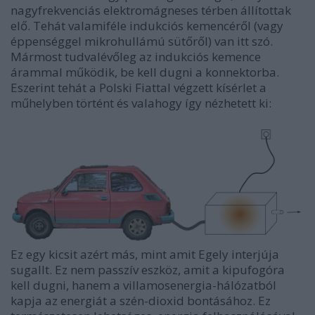
nagyfrekvenciás elektromágneses térben állítottak
elő. Tehát valamiféle indukciós kemencéről (vagy
éppenséggel mikrohullámú sütőről) van itt szó.
Mármost tudvalévőleg az indukciós kemence
árammal működik, be kell dugni a konnektorba.
Eszerint tehát a Polski Fiattal végzett kísérlet a
műhelyben történt és valahogy így nézhetett ki:
Ez egy kicsit azért más, mint amit Egely interjúja
sugallt. Ez nem passzív eszköz, amit a kipufogóra
kell dugni, hanem a villamosenergia-hálózatból
kapja az energiát a szén-dioxid bontásához. Ez