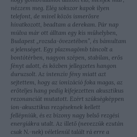
nézzem meg. Elég sokszor kapok ilyen
telefont, de mivel közös ismerősre
hivatkozott, beadtam a derekam. Pár nap
múlva már ott álltam egy kis műhelyben,
Budapest „rozsda-övezetében”, és bámultam
a jelenséget. Egy plazmagömb táncolt a
bontótérben, nagyon szépen, stabilan, erős
fényt adott, és közben jellegzetes hangon
duruzsolt. Az intenzív fény miatt azt
sejtettem, hogy az ionizáció foka magas, az
erőteljes hang pedig kifejezetten akusztikus
rezonanciát mutatott. Ezért szükségképpen
ion-akusztikus rezgéseknek kellett
fellépniük, és ez bizony nagy belső rezgési
energiákra utalt. Az illető (nevezzük ezután
csak N.-nek) véletlenül talált rá erre a