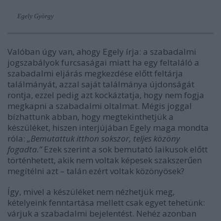
Egely György
Valóban úgy van, ahogy Egely írja: a szabadalmi
jogszabályok furcsaságai miatt ha egy feltaláló a
szabadalmi eljárás megkezdése előtt feltárja
találmányát, azzal saját találmánya újdonságát
rontja, ezzel pedig azt kockáztatja, hogy nem fogja
megkapni a szabadalmi oltalmat. Mégis joggal
bízhattunk abban, hogy megtekinthetjük a
készüléket, hiszen interjújában Egely maga mondta
róla:
„Bemutattuk itthon sokszor, teljes közöny
fogadta.”
Ezek szerint a sok bemutató laikusok előtt
történhetett, akik nem voltak képesek szakszerűen
megítélni azt – talán ezért voltak közönyösek?
Így, mivel a készüléket nem nézhetjük meg,
kételyeink fenntartása mellett csak egyet tehetünk:
várjuk a szabadalmi bejelentést. Nehéz azonban