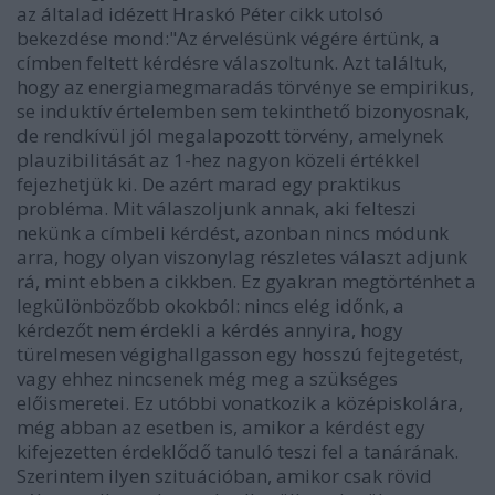
az általad idézett Hraskó Péter cikk utolsó
bekezdése mond:"Az érvelésünk végére értünk, a
címben feltett kérdésre válaszoltunk. Azt találtuk,
hogy az energiamegmaradás törvénye se empirikus,
se induktív értelemben sem tekinthető bizonyosnak,
de rendkívül jól megalapozott törvény, amelynek
plauzibilitását az 1-hez nagyon közeli értékkel
fejezhetjük ki. De azért marad egy praktikus
probléma. Mit válaszoljunk annak, aki felteszi
nekünk a címbeli kérdést, azonban nincs módunk
arra, hogy olyan viszonylag részletes választ adjunk
rá, mint ebben a cikkben. Ez gyakran megtörténhet a
legkülönbözőbb okokból: nincs elég időnk, a
kérdezőt nem érdekli a kérdés annyira, hogy
türelmesen végighallgasson egy hosszú fejtegetést,
vagy ehhez nincsenek még meg a szükséges
előismeretei. Ez utóbbi vonatkozik a középiskolára,
még abban az esetben is, amikor a kérdést egy
kifejezetten érdeklődő tanuló teszi fel a tanárának.
Szerintem ilyen szituációban, amikor csak rövid