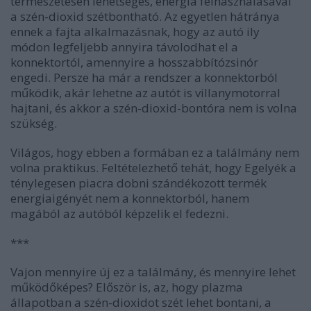
természetesen lehetséges, energia felhasználásával
a szén-dioxid szétbontható. Az egyetlen hátránya
ennek a fajta alkalmazásnak, hogy az autó ily
módon legfeljebb annyira távolodhat el a
konnektortól, amennyire a hosszabbítózsinór
engedi. Persze ha már a rendszer a konnektorból
működik, akár lehetne az autót is villanymotorral
hajtani, és akkor a szén-dioxid-bontóra nem is volna
szükség.
Világos, hogy ebben a formában ez a találmány nem
volna praktikus. Feltételezhető tehát, hogy Egelyék a
ténylegesen piacra dobni szándékozott termék
energiaigényét nem a konnektorból, hanem
magából az autóból képzelik el fedezni.
***
Vajon mennyire új ez a találmány, és mennyire lehet
működőképes? Először is, az, hogy plazma
állapotban a szén-dioxidot szét lehet bontani, a