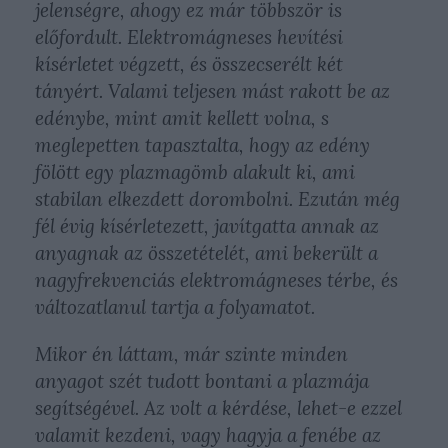
jelenségre, ahogy ez már többször is
előfordult. Elektromágneses hevítési
kísérletet végzett, és összecserélt két
tányért. Valami teljesen mást rakott be az
edénybe, mint amit kellett volna, s
meglepetten tapasztalta, hogy az edény
fölött egy plazmagömb alakult ki, ami
stabilan elkezdett dorombolni. Ezután még
fél évig kísérletezett, javítgatta annak az
anyagnak az összetételét, ami bekerült a
nagyfrekvenciás elektromágneses térbe, és
változatlanul tartja a folyamatot.
Mikor én láttam, már szinte minden
anyagot szét tudott bontani a plazmája
segítségével. Az volt a kérdése, lehet-e ezzel
valamit kezdeni, vagy hagyja a fenébe az