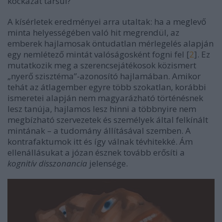
kockázat társul?
A kísérletek eredményei arra utaltak: ha a meglevő
minta helyességében való hit megrendül, az
emberek hajlamosak öntudatlan mérlegelés alapján
egy nemlétező mintát valóságosként fogni fel [
2
]. Ez
mutatkozik meg a szerencsejátékosok közismert
„nyerő szisztéma”-azonosító hajlamában. Amikor
tehát az átlagember egyre több szokatlan, korábbi
ismeretei alapján nem magyarázható történésnek
lesz tanúja, hajlamos lesz hinni a többnyire nem
megbízható szervezetek és személyek által felkínált
mintának – a tudomány állításával szemben. A
kontrafaktumok itt és így válnak tévhitekké. Ám
ellenállásukat a józan észnek tovább erősíti a
kognitív disszonancia
jelensége.