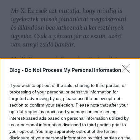
Mr X: Ez csak azt mutatja, hogy mindig is
igyekeztek mások jóindulatát megvásárolni
és állandóan beavatkoznak a keresztények
ügyeibe. Csak a pénzen jár az eszük, azért
van annyi zsidó bankár.
Mr. Y: Egy nemrégiben végzett vizsgálat
viszont azt mutatja, hogy a zsidók aránya a
Blog -
Do Not Process My Personal Information
banküzletben elhanyagolhatóan alacsony,
sokkal több nem zsidó bankár van az
If you wish to opt-out of the sale, sharing to third parties, or
országban.
processing of your personal or sensitive information for
targeted advertising by us, please use the below opt-out
section to confirm your selection. Please note that after your
Mr. X: Éppen erről van szó, tisztességes
opt-out request is processed you may continue seeing
üzletbe nem merészkednek, annál több van
interest-based ads based on personal information utilized by
belőlük a filmiparban és az éjszakai lokálok
us or personal information disclosed to third parties prior to
your opt-out. You may separately opt-out of the further
tulajdonosai között.”
disclosure of your personal information by third parties on the