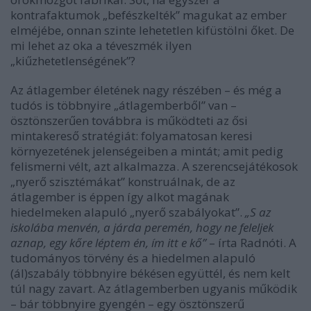
kontrafaktumok „befészkelték” magukat az ember
elméjébe, onnan szinte lehetetlen kifüstölni őket. De
mi lehet az oka a téveszmék ilyen
„kiűzhetetlenségének”?
Az átlagember életének nagy részében – és még a
tudós is többnyire „átlagemberből” van –
ösztönszerűen továbbra is működteti az ősi
mintakereső stratégiát: folyamatosan keresi
környezetének jelenségeiben a mintát; amit pedig
felismerni vélt, azt alkalmazza. A szerencsejátékosok
„nyerő szisztémákat” konstruálnak, de az
átlagember is éppen így alkot magának
hiedelmeken alapuló „nyerő szabályokat”.
„S az
iskolába menvén, a járda peremén, hogy ne feleljek
aznap, egy kőre léptem én, ím itt e kő”
– írta Radnóti. A
tudományos törvény és a hiedelmen alapuló
(ál)szabály többnyire békésen együttél, és nem kelt
túl nagy zavart. Az átlagemberben ugyanis működik
– bár többnyire gyengén – egy ösztönszerű