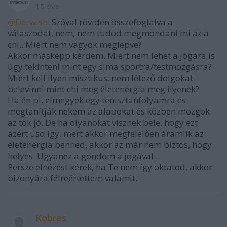
15 éve
@Derwish
: Szóval röviden összefoglalva a
válaszodat, nem, nem tudod megmondani mi az a
chi.. Miért nem vagyok meglepve?
Akkor másképp kérdem. Miért nem lehet a jógára is
úgy tekinteni mint egy sima sportra/testmozgásra?
Miért kell ilyen misztikus, nem létező dolgokat
belevinni mint chi meg életenergia meg ilyenek?
Ha én pl. elmegyek egy tenisztanfolyamra és
megtanítják nekem az alapokat és közben mozgok
az tök jó. De ha olyanokat visznek bele, hogy ezt
azért üsd így, mert akkor megfelelően áramlik az
életenergia benned, akkor az már nem biztos, hogy
helyes. Ugyanez a gondom a jógával.
Persze elnézést kérek, ha Te nem így oktatod, akkor
bizonyára félreértettem valamit.
Kobres