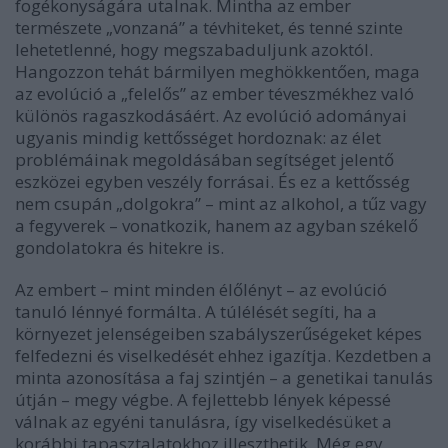
fogékonyságára utalnak. Mintha az ember
természete „vonzaná” a tévhiteket, és tenné szinte
lehetetlenné, hogy megszabaduljunk azoktól.
Hangozzon tehát bármilyen meghökkentően, maga
az evolúció a „felelős” az ember téveszmékhez való
különös ragaszkodásáért. Az evolúció adományai
ugyanis mindig kettősséget hordoznak: az élet
problémáinak megoldásában segítséget jelentő
eszközei egyben veszély forrásai. És ez a kettősség
nem csupán „dolgokra” – mint az alkohol, a tűz vagy
a fegyverek – vonatkozik, hanem az agyban székelő
gondolatokra és hitekre is.
Az embert – mint minden élőlényt – az evolúció
tanuló lénnyé formálta. A túlélését segíti, ha a
környezet jelenségeiben szabályszerűségeket képes
felfedezni és viselkedését ehhez igazítja. Kezdetben a
minta azonosítása a faj szintjén – a genetikai tanulás
útján – megy végbe. A fejlettebb lények képessé
válnak az egyéni tanulásra, így viselkedésüket a
korábbi tapasztalatokhoz illeszthetik. Még egy