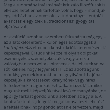
Még a tudomány intézményét kritizáló filozófusok is
elképzelhetetlennek tartották volna, hogy – mondjuk
egy kórházban az orvosok – a tudományos terápiát
akár csak elegyítsék a „tradicionális” gyógyítás
eljárásaival.
Az evolúció azonban az embert felruházta még egy –
az állatokétól eltérő – különleges adottsággal: a
kontrafaktuális
elmebeli konstrukciók „teremtésének”
képességével. El tudunk képzelni olyan dolgokat,
eseményeket, személyeket, akik vagy amik a
valóságban nem voltak, nincsenek, de lehettek volna,
sőt, kellene, hogy legyenek [
1
]. Ez az adottságunk
már kisgyermek korunkban megnyilvánul: hajónak
képzeljük a karosszéket, királynőnek vagy híres
felfedezőnek magunkat. Ezt „alkalmazzuk”, amikor
magunk mellé képzeljük távol levő édesanyánkat, de
épp így farkast gondolunk a sötétben az ágy alá. A
kontrafaktuális „dolgok” megalkotása teszi lehetővé
a feltalálónak, hogy gondolatban eltervezzen, majd