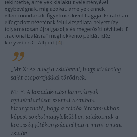
tekintetbe, amelyek kialakult véleményével
egybevágnak, míg azokat, amelyek ennek
ellentmondanak, figyelmen kívül hagyja. Korábban
elfogadott nézetének felülvizsgálata helyett így
folyamatosan újraigazolja és megerősíti tévhiteit. E
„racionalizálásra” meghökkentő példát idéz
könyvében G. Allport [
4
]:
„Mr X: Az a baj a zsidókkal, hogy kizárólag
saját csoportjukkal törődnek.
Mr Y: A közadakozási kampányok
nyilvántartásai szerint azonban
bizonyítható, hogy a zsidók létszámukhoz
képest sokkal nagylelkűbben adakoznak a
közösség jótékonysági céljaira, mint a nem
zsidók.