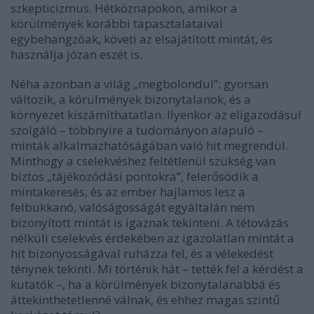
szkepticizmus. Hétköznapokon, amikor a
körülmények korábbi tapasztalataival
egybehangzóak, követi az elsajátított mintát, és
használja józan eszét is.
Néha azonban a világ „megbolondul”: gyorsan
változik, a körülmények bizonytalanok, és a
környezet kiszámíthatatlan. Ilyenkor az eligazodásul
szolgáló – többnyire a tudományon alapuló –
minták alkalmazhatóságában való hit megrendül.
Minthogy a cselekvéshez feltétlenül szükség van
biztos „tájékozódási pontokra”, felerősödik a
mintakeresés, és az ember hajlamos lesz a
felbukkanó, valóságosságát egyáltalán nem
bizonyított mintát is igaznak tekinteni. A tétovázás
nélküli cselekvés érdekében az igazolatlan mintát a
hit bizonyosságával ruházza fel, és a vélekedést
ténynek tekinti. Mi történik hát – tették fel a kérdést a
kutatók –, ha a körülmények bizonytalanabbá és
áttekinthetetlenné válnak, és ehhez magas szintű