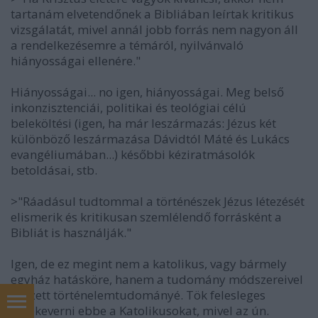
tartanám elvetendőnek a Bibliában leírtak kritikus
vizsgálatát, mivel annál jobb forrás nem nagyon áll
a rendelkezésemre a témáról, nyilvánvaló
hiányosságai ellenére."
Hiányosságai... no igen, hiányosságai. Meg belső
inkonzisztenciái, politikai és teológiai célú
beleköltési (igen, ha már leszármazás: Jézus két
különböző leszármazása Dávidtól Máté és Lukács
evangéliumában...) későbbi kéziratmásolók
betoldásai, stb.
>"Ráadásul tudtommal a történészek Jézus létezését
elismerik és kritikusan szemlélendő forrásként a
Bibliát is használják."
Igen, de ez megint nem a katolikus, vagy bármely
egyház hatásköre, hanem a tudomány módszereivel
végzett történelemtudományé. Tök felesleges
belekeverni ebbe a Katolikusokat, mivel az ún.