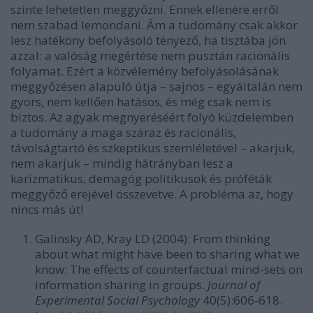
szinte lehetetlen meggyőzni. Ennek ellenére erről
nem szabad lemondani. Ám a tudomány csak akkor
lesz hatékony befolyásoló tényező, ha tisztába jön
azzal: a valóság megértése nem pusztán racionális
folyamat. Ezért a közvélemény befolyásolásának
meggyőzésen alapuló útja – sajnos – egyáltalán nem
gyors, nem kellően hatásos, és még csak nem is
biztos. Az agyak megnyeréséért folyó küzdelemben
a tudomány a maga száraz és racionális,
távolságtartó és szkeptikus szemléletével – akarjuk,
nem akarjuk – mindig hátrányban lesz a
karizmatikus, demagóg politikusok és próféták
meggyőző erejével összevetve. A probléma az, hogy
nincs más út!
Galinsky AD, Kray LD (2004): From thinking
about what might have been to sharing what we
know: The effects of counterfactual mind-sets on
information sharing in groups.
Journal of
Experimental Social Psychology
40(5):606-618.