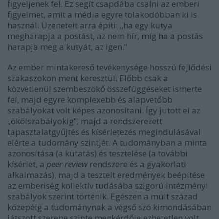
figyeljenek fel. Ez segít csapdába csalni az emberi
figyelmet, amit a média egyre tolakodóbban ki is
használ. Üzeneteit arra építi: „ha egy kutya
megharapja a postást, az nem hír, míg ha a postás
harapja meg a kutyát, az igen.”
Az ember mintakereső tevékenysége hosszú fejlődési
szakaszokon ment keresztül. Előbb csak a
közvetlenül szembeszökő összefüggéseket ismerte
fel, majd egyre komplexebb és alapvetőbb
szabályokat volt képes azonosítani. Így jutott el az
„ökölszabályokig”, majd a rendszerezett
tapasztalatgyűjtés és kísérletezés megindulásával
elérte a tudomány szintjét. A tudományban a minta
azonosítása (a kutatás) és tesztelése (a további
kísérlet, a
peer review
rendszere és a gyakorlati
alkalmazás), majd a tesztelt eredmények beépítése
az emberiség kollektív tudásába szigorú intézményi
szabályok szerint történik. Egészen a múlt század
közepéig a tudománynak a végső szó kimondásában
játszott szerepe szinte megkérdőjelezhetetlen volt.