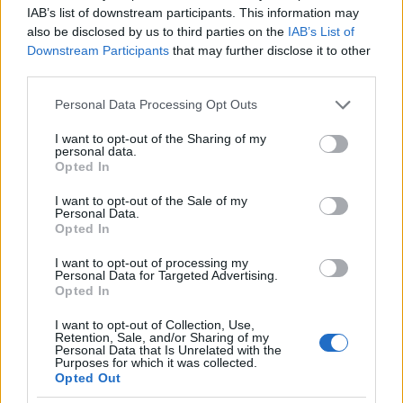
IAB’s list of downstream participants. This information may
also be disclosed by us to third parties on the
IAB’s List of
Azzal, hogy az egyén mindazt, ami korábbi
Downstream Participants
that may further disclose it to other
véleményének vagy döntésének ellentmond, eleve
third parties.
kételkedve fogadja és kirekeszti érvelési
Please note that this website/app uses one or more Google
rendszeréből, az egykor véletlenszerűen rögzült
Personal Data Processing Opt Outs
services and may gather and store information including but
téveszme végképp szinte kiűzhetetlenné válik.
not limited to your visit or usage behaviour. You may click to
I want to opt-out of the Sharing of my
personal data.
grant or deny consent to Google and its third-party tags to
A kontrafaktumok létrehozásának képessége
Opted In
use your data for below specified purposes in below Google
összekapcsolódva a kognitív disszonancia
consent section.
jelenségével lesz az alapja az
összeesküvés-
I want to opt-out of the Sale of my
Personal Data.
elméleteknek
. A kezdetben egyéni és egyedi tévhit
Opted In
közösségi mítosszá válik, amely még az
ideológiailag semleges témákban is – globális
I want to opt-out of processing my
Personal Data for Targeted Advertising.
felmelegedés, dohányzás káros hatásai,
Opted In
természetgyógyászat, génkezelt növények, stb. –
hitre épülő mozgalmak születését idézi elő. Az
I want to opt-out of Collection, Use,
engem kényelmetlenül érintő események és
Retention, Sale, and/or Sharing of my
Personal Data that Is Unrelated with the
kedvezőtlen körülmények mögött „ellenem” működő
Purposes for which it was collected.
akaratot tételezek fel. Pechemet és
Opted Out
szerencsétlenségemet nem véletlen természeti és