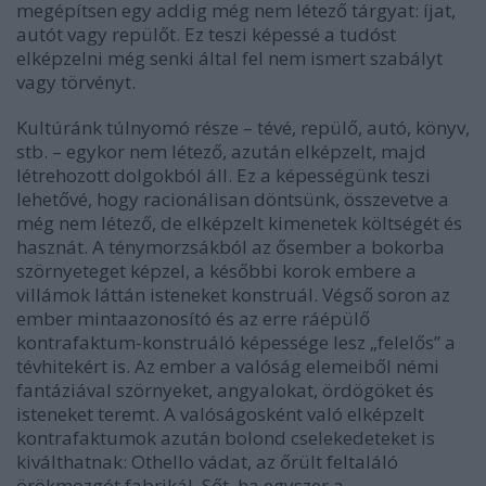
megépítsen egy addig még nem létező tárgyat: íjat,
autót vagy repülőt. Ez teszi képessé a tudóst
elképzelni még senki által fel nem ismert szabályt
vagy törvényt.
Kultúránk túlnyomó része – tévé, repülő, autó, könyv,
stb. – egykor nem létező, azután elképzelt, majd
létrehozott dolgokból áll. Ez a képességünk teszi
lehetővé, hogy racionálisan döntsünk, összevetve a
még nem létező, de elképzelt kimenetek költségét és
hasznát. A ténymorzsákból az ősember a bokorba
szörnyeteget képzel, a későbbi korok embere a
villámok láttán isteneket konstruál. Végső soron az
ember mintaazonosító és az erre ráépülő
kontrafaktum-konstruáló képessége lesz „felelős” a
tévhitekért is. Az ember a valóság elemeiből némi
fantáziával szörnyeket, angyalokat, ördögöket és
isteneket teremt. A valóságosként való elképzelt
kontrafaktumok azután bolond cselekedeteket is
kiválthatnak: Othello vádat, az őrült feltaláló
örökmozgót fabrikál. Sőt, ha egyszer a