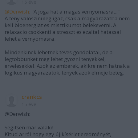
15 éve
@Derwish
: "A joga hat a magas vernyomasra..."
A teny valoszinuleg igaz, csak a magyarazatba nem
kell bioenergiat es misztikumot belekeverni. A
relaxacio csokkenti a stresszt es ezaltal hatassal
lehet a vernyomasra.
Mindenkinek lehetnek teves gondolatai, de a
legtobbunket meg lehet gyozni tenyekkel,
ervelesekkel. Azok az emberek, akikre nem hatnak a
logikus magyarazatok, tenyek azok elmeje beteg.
crankcs
15 éve
@Derwish:
Segítsen már valaki!
Kitud arról hogy egy új kísérlet eredményét,