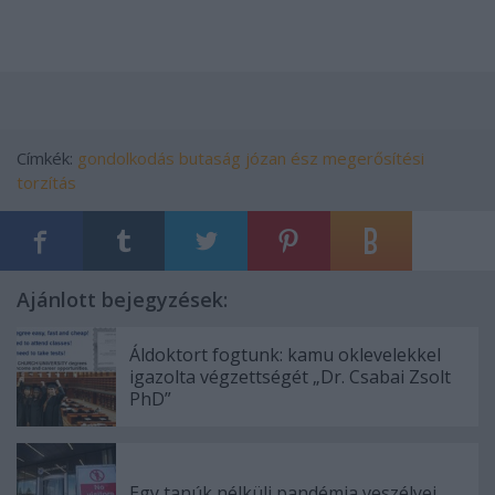
Címkék:
gondolkodás
butaság
józan ész
megerősítési
torzítás
Ajánlott bejegyzések:
Áldoktort fogtunk: kamu oklevelekkel
igazolta végzettségét „Dr. Csabai Zsolt
PhD”
Egy tanúk nélküli pandémia veszélyei