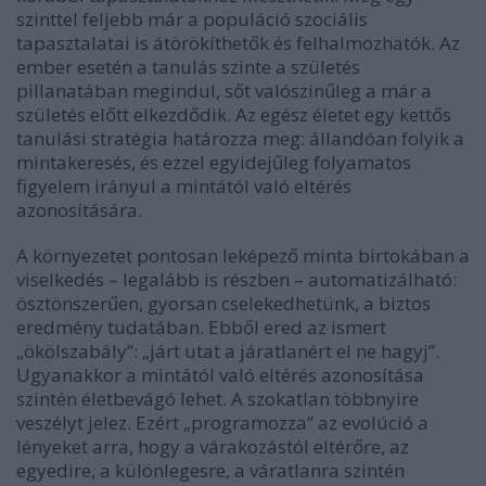
szinttel feljebb már a populáció szociális
tapasztalatai is átörökíthetők és felhalmozhatók. Az
ember esetén a tanulás szinte a születés
pillanatában megindul, sőt valószínűleg a már a
születés előtt elkezdődik. Az egész életet egy kettős
tanulási stratégia határozza meg: állandóan folyik a
mintakeresés, és ezzel egyidejűleg folyamatos
figyelem irányul a mintától való eltérés
azonosítására.
A környezetet pontosan leképező minta birtokában a
viselkedés – legalább is részben – automatizálható:
ösztönszerűen, gyorsan cselekedhetünk, a biztos
eredmény tudatában. Ebből ered az ismert
„ökölszabály”: „járt utat a járatlanért el ne hagyj”.
Ugyanakkor a mintától való eltérés azonosítása
szintén életbevágó lehet. A szokatlan többnyire
veszélyt jelez. Ezért „programozza” az evolúció a
lényeket arra, hogy a várakozástól eltérőre, az
egyedire, a különlegesre, a váratlanra szintén