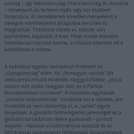
ország – így Németország, Franciaország és Ausztria
– törvényeit, és terhére róják: egy sor esetben
tanácsára, ill. kezelésének következményeként a
betegek menthetetlen állapotba kerültek és
meghaltak. Többször ítélték el, kétszer volt
börtönben, legalább 3 évet. Hívei ennek ellenére
fanatikusan hisznek benne, a tiltások ellenére nő a
követőinek a száma.
A katolikus egyház kampányt hirdetett az
„újpogányság” ellen. Az „ősmagyar vallást” (és
antiszemitizmust) hirdetők meggyőződése: „Jézus
sosem volt zsidó, magyar volt, és a Pártus
Birodalomban született”. A hivatalos egyházak
„zavaros kotyvaléknak” minősítik ezt a nézetet, ám
hirdetőit ez nem tántorítja el, a „tanok” egyre
terjednek. A globális felmelegedés jelenségét és a
globális társadalom létére gyakorolt – jórészt
negatív – hatását a tudományos kutatás és az
időjárással kapcsolatos hétköznapi tapasztalatok