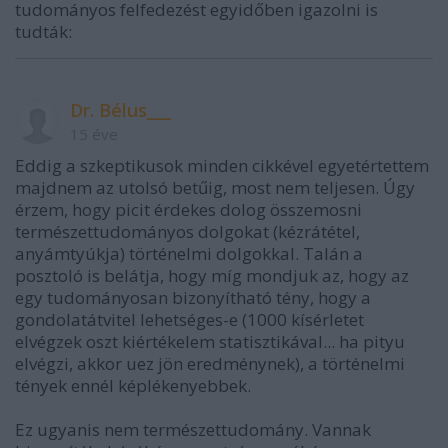
tudományos felfedezést egyidőben igazolni is
tudták:
Dr. Bélus___
15 éve
Eddig a szkeptikusok minden cikkével egyetértettem
majdnem az utolsó betűig, most nem teljesen. Úgy
érzem, hogy picit érdekes dolog összemosni
természettudományos dolgokat (kézrátétel,
anyámtyúkja) történelmi dolgokkal. Talán a
posztoló is belátja, hogy míg mondjuk az, hogy az
egy tudományosan bizonyítható tény, hogy a
gondolatátvitel lehetséges-e (1000 kísérletet
elvégzek oszt kiértékelem statisztikával... ha pityu
elvégzi, akkor uez jön eredménynek), a történelmi
tények ennél képlékenyebbek.
Ez ugyanis nem természettudomány. Vannak