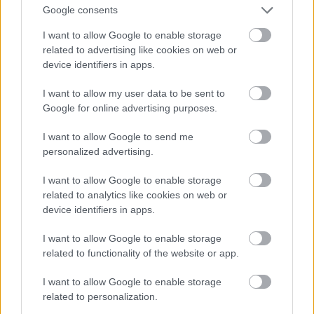
társadalmi jelenségek idézték elő, hanem
Google consents
kontrafaktumként konstruált „személyek” tudatos
I want to allow Google to enable storage
aknamunkájának a következménye. Ismét egy
related to advertising like cookies on web or
Radnóti-versrészletre utalva, a költőt kísérő és védő
device identifiers in apps.
feltételezett angyal helyébe az ördögöt állítva:
„Egy
ördög követ, kezében kard van, mögöttem jár, üldöz
I want to allow my user data to be sent to
engem, és ő sodor mindig a bajba”
. Az egyén – ekkor
Google for online advertising purposes.
már társadalmi nyomásra –, történjék bármi jó vagy
rossz, az eredeti téveszme iránt kétséget támasztó
I want to allow Google to send me
tényeket figyelmen kívül hagyja, míg az azt
personalized advertising.
alátámasztani látszókat kiválogatja – ha ez nem
volna elég, a valóságot meghamisítja – és újra és
I want to allow Google to enable storage
related to analytics like cookies on web or
újra megerősíti bizalmát az eredeti téveszmében. Így
device identifiers in apps.
ahelyett, hogy elindulna a tények objektív tisztázása,
a téveszme – a valósággal való éles szembenállás
I want to allow Google to enable storage
ellenére – megerősödve kerül ki a vitából. A helyzetet
related to functionality of the website or app.
pontosan jellemzi a francia gondolkodó mondása:
„Olyan szép légvárakat építettem, hogy sajnálom
I want to allow Google to enable storage
lerombolni azokat”
.
related to personalization.