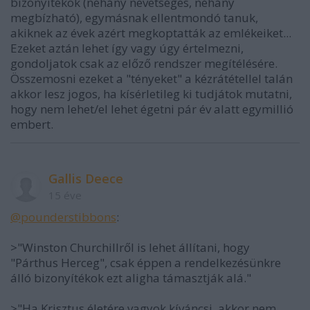
bizonyítékok (néhány nevetséges, néhány
megbízható), egymásnak ellentmondó tanuk,
akiknek az évek azért megkoptatták az emlékeiket...
Ezeket aztán lehet így vagy úgy értelmezni,
gondoljatok csak az előző rendszer megítélésére.
Összemosni ezeket a "tényeket" a kézrátétellel talán
akkor lesz jogos, ha kísérletileg ki tudjátok mutatni,
hogy nem lehet/el lehet égetni pár év alatt egymillió
embert.
Gallis Deece
15 éve
@pounderstibbons
:
>"Winston Churchillről is lehet állítani, hogy
"Párthus Herceg", csak éppen a rendelkezésünkre
álló bizonyítékok ezt aligha támasztják alá."
>"Ha Krisztus életére vagyok kíváncsi, akkor nem