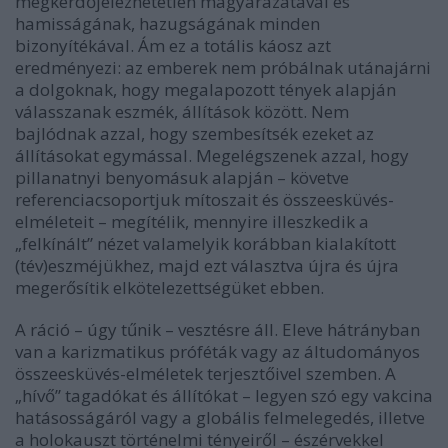
megkérdőjelezhetetlen magyarázatával és
hamisságának, hazugságának minden
bizonyítékával. Ám ez a totális káosz azt
eredményezi: az emberek nem próbálnak utánajárni
a dolgoknak, hogy megalapozott tények alapján
válasszanak eszmék, állítások között. Nem
bajlódnak azzal, hogy szembesítsék ezeket az
állításokat egymással. Megelégszenek azzal, hogy
pillanatnyi benyomásuk alapján – követve
referenciacsoportjuk mítoszait és összeesküvés-
elméleteit – megítélik, mennyire illeszkedik a
„felkínált” nézet valamelyik korábban kialakított
(tév)eszméjükhez, majd ezt választva újra és újra
megerősítik elkötelezettségüket ebben.
A ráció – úgy tűnik – vesztésre áll. Eleve hátrányban
van a karizmatikus próféták vagy az áltudományos
összeesküvés-elméletek terjesztőivel szemben. A
„hívő” tagadókat és állítókat – legyen szó egy vakcina
hatásosságáról vagy a globális felmelegedés, illetve
a holokauszt történelmi tényeiről – észérvekkel