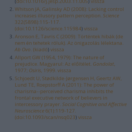
(
doi:10.1016/j.jesp.2003.11.005
)
vissza
Whitson JA, Galinsky AD (2008): Lacking control
increases illusory pattern perception.
Science
322(5898):115-117.
(
doi:10.1126/science.115984
)
vissza
Aronson E, Tavris C (2009): Történtek hibák (de
nem én tehetek róluk). Az önigazolás lélektana.
Ab Ovo
. (
kiadó
)
vissza
Allport GW (1954, 1979): The nature of
prejudice. Magyarul: Az előítélet.
Gondolat
,
1977;
Osiris
, 1999.
vissza
Schjoedt U, Stødkilde-Jørgensen H, Geertz AW,
Lund TE, Roepstorff A (2011): The power of
charisma--perceived charisma inhibits the
frontal executive network of believers in
intercessory prayer.
Social Cognitive and Affective
Neuroscience
6(1):119-127.
(
doi:10.1093/scan/nsq023
)
vissza