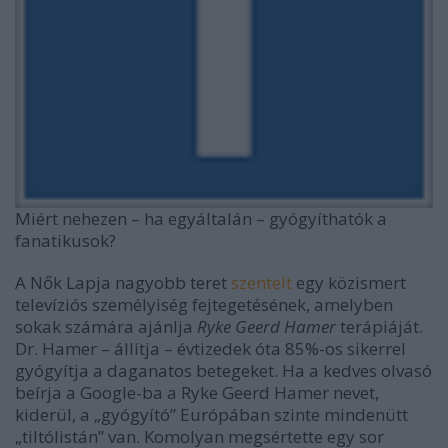
Miért nehezen – ha egyáltalán – gyógyíthatók a
fanatikusok?
A Nők Lapja nagyobb teret
szentelt
egy közismert
televíziós személyiség fejtegetésének, amelyben
sokak számára ajánlja
Ryke Geerd Hamer
terápiáját.
Dr. Hamer – állítja – évtizedek óta 85%-os sikerrel
gyógyítja a daganatos betegeket. Ha a kedves olvasó
beírja a Google-ba a Ryke Geerd Hamer nevet,
kiderül, a „gyógyító” Európában szinte mindenütt
„tiltólistán” van. Komolyan megsértette egy sor