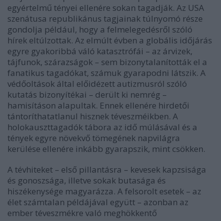
egyértelmű tényei ellenére sokan tagadják. Az USA
szenátusa republikánus tagjainak túlnyomó része
gondolja például, hogy a felmelegedésről szóló
hírek eltúlzottak. Az elmúlt évben a globális időjárás
egyre gyakoribbá váló katasztrófái – az árvizek,
tájfunok, szárazságok – sem bizonytalanították el a
fanatikus tagadókat, számuk gyarapodni látszik. A
védőoltások által előidézett autizmusról szóló
kutatás bizonyítékai – derült ki nemrég –
hamisításon alapultak. Ennek ellenére hirdetői
tántoríthatatlanul hisznek téveszméikben. A
holokauszttagadók tábora az idő múlásával és a
tények egyre növekvő tömegének napvilágra
kerülése ellenére inkább gyarapszik, mint csökken.
A tévhiteket – első pillantásra – kevesek kapzsisága
és gonoszsága, illetve sokak butasága és
hiszékenysége magyarázza. A felsorolt esetek – az
élet számtalan példájával együtt – azonban az
ember téveszmékre való meghökkentő