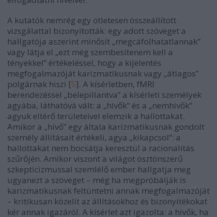
A kutatók nemrég egy ötletesen összeállított
vizsgálattal bizonyították: egy adott szöveget a
hallgatója aszerint minősít „megcáfolhatatlannak”
vagy látja el „ezt még szembesítenem kell a
tényekkel” értékeléssel, hogy a kijelentés
megfogalmazóját karizmatikusnak vagy „átlagos”
polgárnak hiszi [
5
]. A kísérletben, fMRI
berendezéssel „belepillantva” a kísérleti személyek
agyába, láthatóvá vált: a „hívők” és a „nemhívők”
agyuk eltérő területeivel elemzik a hallottakat.
Amikor a „hívő” egy általa karizmatikusnak gondolt
személy állításait értékeli, agya „kikapcsol”: a
hallottakat nem bocsátja keresztül a racionalitás
szűrőjén. Amikor viszont a világot ösztönszerű
szkepticizmussal szemlélő ember hallgatja meg
ugyanezt a szöveget – még ha megpróbálják is
karizmatikusnak feltüntetni annak megfogalmazóját
– kritikusan közelít az állításokhoz és bizonyítékokat
kér annak igazáról. A kísérlet azt igazolta: a hívők, ha