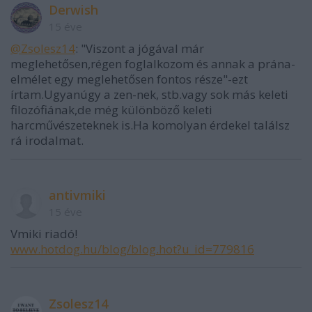
Derwish
15 éve
@Zsolesz14
: "Viszont a jógával már
meglehetősen,régen foglalkozom és annak a prána-
elmélet egy meglehetősen fontos része"-ezt
írtam.Ugyanúgy a zen-nek, stb.vagy sok más keleti
filozófiának,de még különböző keleti
harcművészeteknek is.Ha komolyan érdekel találsz
rá irodalmat.
antivmiki
15 éve
Vmiki riadó!
www.hotdog.hu/blog/blog.hot?u_id=779816
Zsolesz14