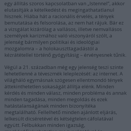
egy állítás szoros kapcsolatban van „Istennel”, akkor
elutasítják a kételkedést és megingathatatlanul
hisznek. Hiába hát a racionális érvelés, a tények
bemutatása és felsorolása, az nem hat rájuk. Bár ez
a vizsgálat kizárólag a vallásos, illetve nemvallásos
személyek karizmához való viszonyáról szólt, a
jelenség bármilyen politikai és ideológiai
mozgalomra – a holokauszttagadástól a
kézrátétellel történő gyógyításig – érvényesnek tűnik.
Végül a 21. században még egy jelenség teszi szinte
lehetetlenné a téveszmék leleplezését: az internet. A
világháló egymásnak szögesen ellentmondó tények
áttekinthetetlen sokaságát állítja elénk. Minden
kérdés és minden válasz, minden probléma és annak
minden tagadása, minden megoldás és ezek
hatástalanságának minden bizonyítéka
megtalálható. Fellelhető minden ajánlott eljárás,
lelkesült dicséretével és kétségtelen cáfolatával
együtt. Felbukkan minden igazság,