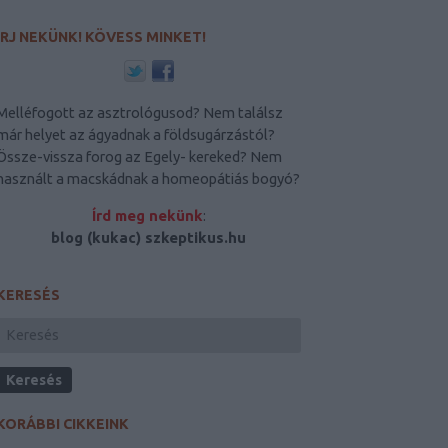
ÍRJ NEKÜNK! KÖVESS MINKET!
Melléfogott az asztrológusod? Nem találsz
már helyet az ágyadnak a földsugárzástól?
Össze-vissza forog az Egely- kereked? Nem
használt a macskádnak a homeopátiás bogyó?
Írd meg nekünk
:
blog (kukac) szkeptikus.hu
KERESÉS
KORÁBBI CIKKEINK