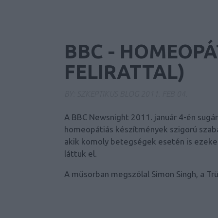
BBC - HOMEOPÁ
FELIRATTAL)
BY:
SZKEPTIKUS BLOG
2011. FEB 04.
A BBC Newsnight 2011. január 4-én sugár
homeopátiás készítmények szigorú szabál
akik komoly betegségek esetén is ezeket a
láttuk el.
A műsorban megszólal Simon Singh, a Trük