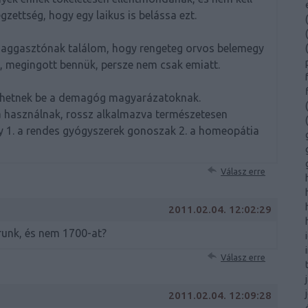
ettség, hogy egy laikus is belássa ezt.
(
(
n aggasztónak találom, hogy rengeteg orvos belemegy
(
, megingott bennük, persze nem csak emiatt.
hetnek be a demagóg magyarázatoknak.
(
a használnak, rossz alkalmazva természetesen
(
gy 1. a rendes gyógyszerek gonoszak 2. a homeopátia
Válasz erre
2011.02.04. 12:02:29
írunk, és nem 1700-at?
Válasz erre
2011.02.04. 12:09:28