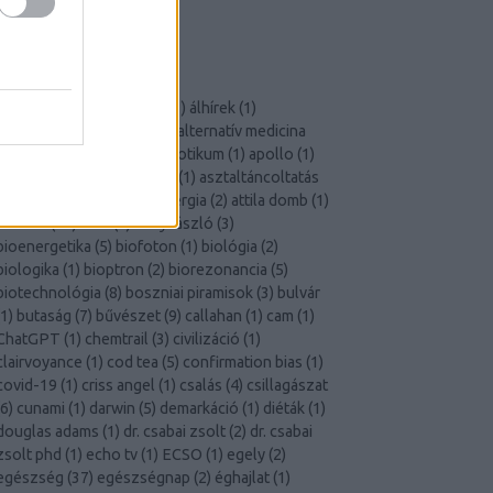
Szkeptikus Társaság
X-Aknák
CÍMKÉK
akupunktúra
(
2
)
áldoktor
(
1
)
álhírek
(
1
)
állampolgári tudomány
(
1
)
alternatív medicina
23
)
áltudomány
(
38
)
antibiotikum
(
1
)
apollo
(
1
)
aromaterápia
(
1
)
ásványok
(
1
)
asztaltáncoltatás
1
)
asztrológia
(
6
)
atomenergia
(
2
)
attila domb
(
1
)
átverés
(
14
)
aura
(
2
)
béky lászló
(
3
)
bioenergetika
(
5
)
biofoton
(
1
)
biológia
(
2
)
biologika
(
1
)
bioptron
(
2
)
biorezonancia
(
5
)
biotechnológia
(
8
)
boszniai piramisok
(
3
)
bulvár
1
)
butaság
(
7
)
bűvészet
(
9
)
callahan
(
1
)
cam
(
1
)
ChatGPT
(
1
)
chemtrail
(
3
)
civilizáció
(
1
)
clairvoyance
(
1
)
cod tea
(
5
)
confirmation bias
(
1
)
covid-19
(
1
)
criss angel
(
1
)
csalás
(
4
)
csillagászat
6
)
cunami
(
1
)
darwin
(
5
)
demarkáció
(
1
)
diéták
(
1
)
douglas adams
(
1
)
dr. csabai zsolt
(
2
)
dr. csabai
zsolt phd
(
1
)
echo tv
(
1
)
ECSO
(
1
)
egely
(
2
)
egészség
(
37
)
egészségnap
(
2
)
éghajlat
(
1
)