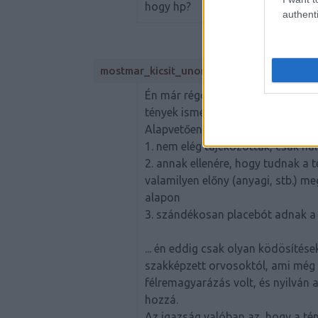
hogy hp?
authenti
mostmar_kicsit_unom
Én már régóta agyalok azon, hog
tények ismeretében miért támogat
Alapvetően három lehetőséget tud
1. nem elég tájékozottak, csak ha
2. annak ellenére, hogy tudnak a
valamilyen előny (anyagi, stb.) me
alapon
3. szándékosan placebót adnak a
... én eddig csak olyan ködösítés
szakképzett orvosoktól, ami még
félremagyarázás volt, és nyilván 
hozzá.
Az igazság valóban az, hogy a té