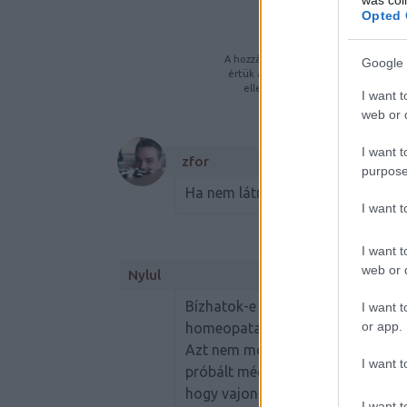
Opted 
K
A hozzászólások a
vonatkozó jogszabá
Google 
értük a
szolgáltatás technikai
üzemelt
ellenőrzi. Kifogás esetén fordulj
I want t
feltételekben
é
web or d
I want t
zfor
purpose
Ha nem látnád a magyar feliratot,
I want 
I want t
web or d
Nylul
Bízhatok-e hagyományos orvoslás
I want t
or app.
homeopata?
Azt nem mondanám, hogy a kezelé
I want t
próbált még meg a hagyományos gy
hogy vajon általam nem érzékelt/f
I want t