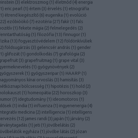
einstein
(
3
)
elektroszmog
(
1
)
életmód
(
4
)
energia
1
)
eric pearl
(
1
)
értem
(
3
)
érvelés
(
1
)
etnográfia
1
)
étrend kiegészítő
(
6
)
eugenika
(
1
)
evolúció
22
)
ezóbióökó
(
7
)
ezotéria
(
27
)
fakír
(
1
)
fals
pozitív
(
1
)
fekete mágia
(
2
)
felmelegedés
(
2
)
fenntarthatóság
(
1
)
filozófia
(
13
)
finnugor
(
1
)
fizika
(
13
)
fogyasztóvédelem
(
12
)
földönkívüliek
2
)
földsugárzás
(
3
)
gelencsér andrás
(
1
)
gender
1
)
glifozát
(
1
)
gondolkodás
(
7
)
grafológia
(
2
)
grapefruit
(
3
)
grapefruitmag
(
1
)
grape vital
(
3
)
gyermeknevelés
(
1
)
gyógynövények
(
2
)
gyógyszerek
(
1
)
gyógyszeripar
(
1
)
HAARP
(
1
)
hagyományos kínai orvoslás
(
3
)
hamisítás
(
3
)
hétköznapi bölcsesség
(
1
)
hipotézis
(
1
)
hold
(
2
)
holokauszt
(
1
)
homeopátia
(
22
)
horoszkop
(
3
)
humor
(
7
)
idegtudomány
(
1
)
ideomotoros
(
1
)
idősek
(
1
)
india
(
1
)
influenza
(
1
)
ingyenenergia
(
4
)
integratív medicina
(
2
)
intelligencia
(
1
)
intelligens
tervezés
(
12
)
james randi
(
3
)
japán
(
1
)
járvány
(
2
)
járványtagadás
(
1
)
jeti
(
1
)
jövőbelátás
(
2
)
jövőbelátók egyháza
(
1
)
jövőbe látás
(
2
)
józan
ész
(
4
)
kanálhajlítás
(
2
)
kapcsolatteremtő