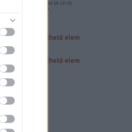
Carnot-tétel elmél...
(
2023.07.29. 22:19
)
Összeomlik a civilizációnk?
Utolsó 20
HÍREINK
Nincs megjeleníthető elem
FÓRUM
Nincs megjeleníthető elem
BLOGAJÁNLÓ
Critical Biomass
Szertár blog
LINKEK
Darwin-nap
Szabadgondolkodó
Szkeptikus linky