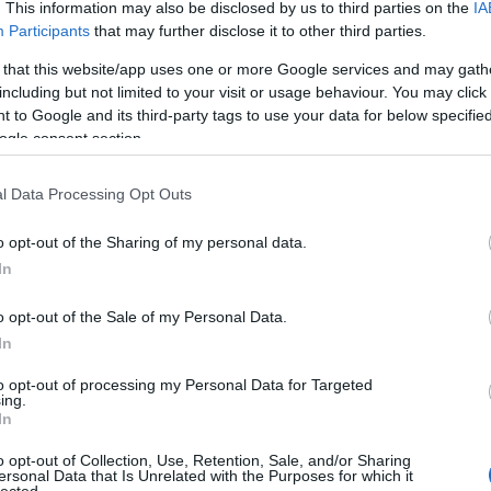
. This information may also be disclosed by us to third parties on the
IA
Participants
that may further disclose it to other third parties.
 that this website/app uses one or more Google services and may gath
including but not limited to your visit or usage behaviour. You may click 
 to Google and its third-party tags to use your data for below specifi
ogle consent section.
(
l Data Processing Opt Outs
o opt-out of the Sharing of my personal data.
In
o opt-out of the Sale of my Personal Data.
In
to opt-out of processing my Personal Data for Targeted
ing.
ÉS TRACKBACK CÍME:
In
blog.hu/api/trackback/id/2636726
o opt-out of Collection, Use, Retention, Sale, and/or Sharing
ersonal Data that Is Unrelated with the Purposes for which it
lected.