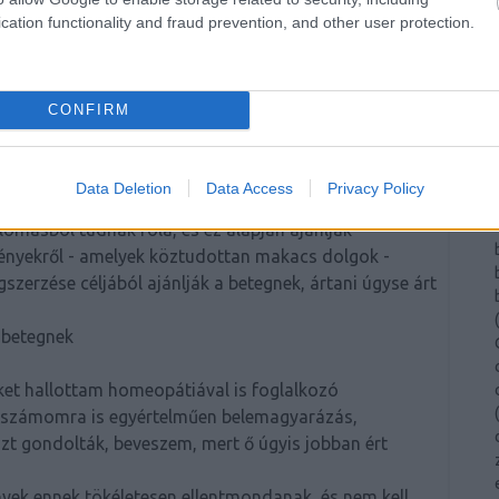
cation functionality and fraud prevention, and other user protection.
Válasz erre
CONFIRM
2011.02.04. 12:00:03
y diplomás, képzett orvosok és gyógyszerészek a
(
ják, ajánlják mégis a homeopátiát.
Data Deletion
Data Access
Privacy Policy
ok elképzelni
(
llomásból tudnak róla, és ez alapján ajánlják
 tényekről - amelyek köztudottan makacs dolgok -
gszerzése céljából ajánlják a betegnek, ártani úgyse árt
(
 betegnek
eket hallottam homeopátiával is foglalkozó
(
 számomra is egyértelműen belemagyarázás,
azt gondolták, beveszem, mert ő úgyis jobban ért
nyek ennek tökéletesen ellentmondanak, és nem kell