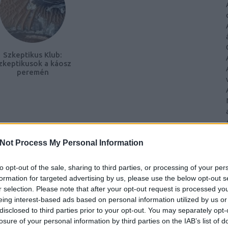
Szkeptikus Klub:
zkeptikusok a káosz
peremén
Not Process My Personal Information
to opt-out of the sale, sharing to third parties, or processing of your per
formation for targeted advertising by us, please use the below opt-out s
r selection. Please note that after your opt-out request is processed y
eing interest-based ads based on personal information utilized by us or
disclosed to third parties prior to your opt-out. You may separately opt-
losure of your personal information by third parties on the IAB’s list of