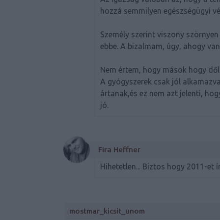
hozzá semmilyen egészségügyi végz
Személy szerint viszony szörnye
ebbe. A bizalmam, úgy, ahogy van
Nem értem, hogy mások hogy dől
A gyógyszerek csak jól alkamazv
ártanak,és ez nem azt jelenti, ho
jó.
Fira Heffner
Hihetetlen... Biztos hogy 2011-et 
mostmar_kicsit_unom