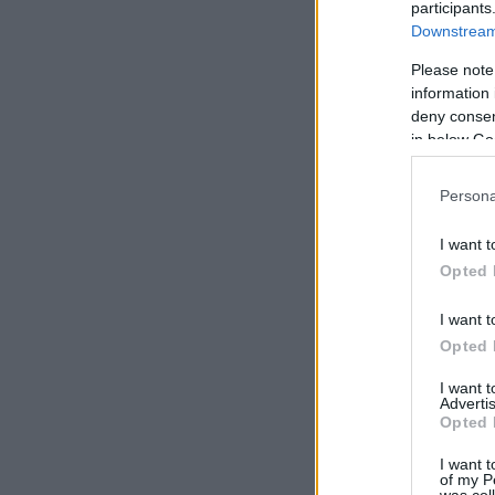
participants
Downstream 
Please note
information 
deny consent
in below Go
Persona
I want t
Opted 
I want t
Opted 
I want 
Advertis
A BEJEGYZ
Opted 
https://szkeptikus.
I want t
of my P
was col