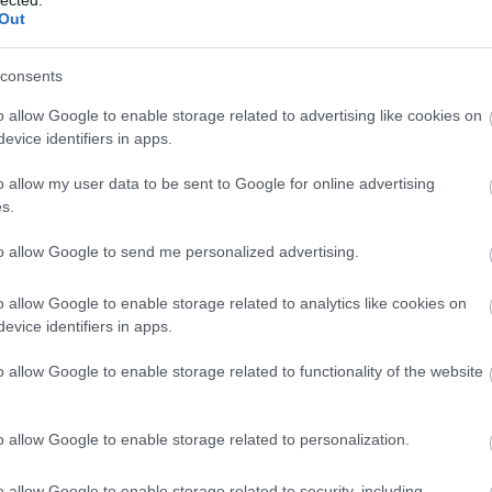
Out
OMMENTEK:
lyok
értelmében felhasználói tartalomnak minősülnek,
consents
etője semmilyen felelősséget nem vállal, azokat nem
on a blog szerkesztőjéhez. Részletek a
Felhasználási
o allow Google to enable storage related to advertising like cookies on
s az
adatvédelmi tájékoztatóban
.
evice identifiers in apps.
o allow my user data to be sent to Google for online advertising
2011.02.04. 08:51:28
s.
 kattints a videó jobb alsó sarkában a CC gombra.
to allow Google to send me personalized advertising.
Válasz erre
o allow Google to enable storage related to analytics like cookies on
evice identifiers in apps.
2011.02.04. 09:38:20
 tekintetén abban az orvosomban, aki maga is
o allow Google to enable storage related to functionality of the website
sek során nagyon próbálna győzködni, illetve sosem
o allow Google to enable storage related to personalization.
ógyszer helyett hp cuccot adni, de azért érdekelne,
elismert döntéseiben befolyásolhatja egy orvost az,
o allow Google to enable storage related to security, including