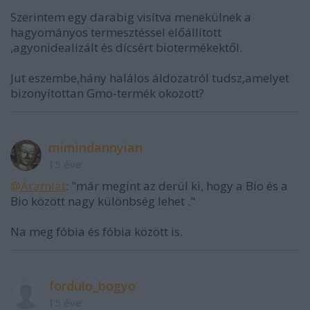
Szerintem egy darabig visítva menekülnek a
hagyományos termesztéssel előállított
,agyonidealizált és dícsért biotermékektől.
Jut eszembe,hány halálos áldozatról tudsz,amelyet
bizonyítottan Gmo-termék okozott?
mimindannyian
15 éve
@Áramlat
: "már megint az derül ki, hogy a Bio és a
Bio között nagy különbség lehet ."
Na meg fóbia és fóbia között is.
fordulo_bogyo
15 éve