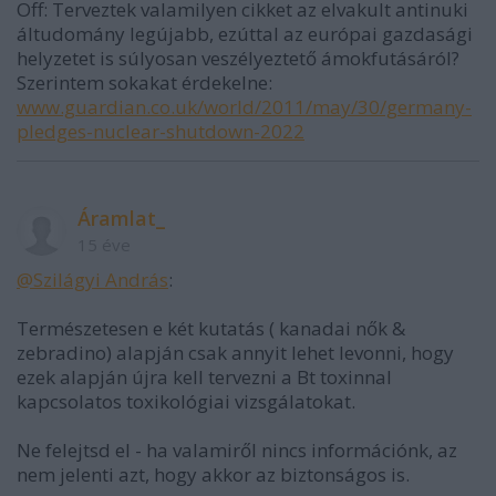
Off: Terveztek valamilyen cikket az elvakult antinuki
áltudomány legújabb, ezúttal az európai gazdasági
helyzetet is súlyosan veszélyeztető ámokfutásáról?
Szerintem sokakat érdekelne:
www.guardian.co.uk/world/2011/may/30/germany-
pledges-nuclear-shutdown-2022
Áramlat_
15 éve
@Szilágyi András
:
Természetesen e két kutatás ( kanadai nők &
zebradino) alapján csak annyit lehet levonni, hogy
ezek alapján újra kell tervezni a Bt toxinnal
kapcsolatos toxikológiai vizsgálatokat.
Ne felejtsd el - ha valamiről nincs információnk, az
nem jelenti azt, hogy akkor az biztonságos is.