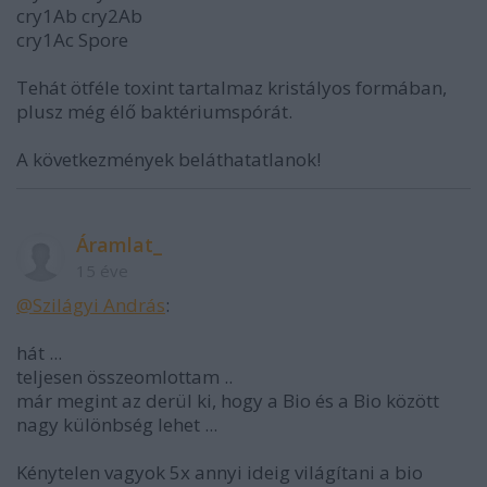
cry1Ab cry2Ab
cry1Ac Spore
Tehát ötféle toxint tartalmaz kristályos formában,
plusz még élő baktériumspórát.
A következmények beláthatatlanok!
Áramlat_
15 éve
@Szilágyi András
:
hát ...
teljesen összeomlottam ..
már megint az derül ki, hogy a Bio és a Bio között
nagy különbség lehet ...
Kénytelen vagyok 5x annyi ideig világítani a bio