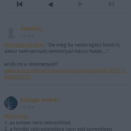
Áramlat_
15 éve
@Szilágyi András
: "De még ha netán egész toxin is,
akkor sem várható semmilyen káros hatás ..."
erről mi a véleményed?
www.sciencedirect.com/science/article/pii/S1383571
80800332X
Szilágyi András
15 éve
@Áramlat
:
1. az ember nem zebradánió
2. a felnőtt zebradániókra nem volt semmilyen