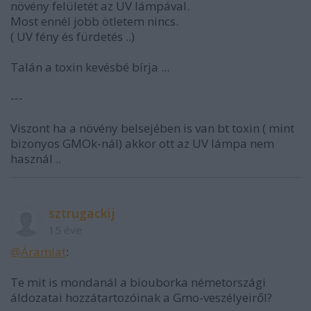
növény felületét az UV lámpával.
Most ennél jobb ötletem nincs.
( UV fény és fürdetés ..)
Talán a toxin kevésbé bírja ...
---
Viszont ha a növény belsejében is van bt toxin ( mint
bizonyos GMOk-nál) akkor ott az UV lámpa nem
használ ..
sztrugackij
15 éve
@Áramlat
:
Te mit is mondanál a biouborka németországi
áldozatai hozzátartozóinak a Gmo-veszélyeiről?