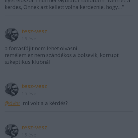
Ilyet eloszor Thurmer Gyulatol hallottam:"Nem ez a
kerdes, Onnek azt kellett volna kerdeznie, hogy..."
tesz-vesz
15 éve
a forrásfájlt nem lehet olvasni.
remélem ez nem szándékos a bolsevik, korrupt
szkeptikus klubnál
tesz-vesz
15 éve
@dvhr
: mi volt a a kérdés?
tesz-vesz
15 éve