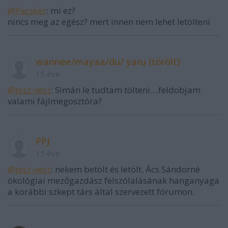
@Pacsker
: mi ez?
nincs meg az egész? mert innen nem lehet letölteni
wannee/mayaa/du/ yaru (törölt)
15 éve
@tesz-vesz
: Simán le tudtam tölteni....feldobjam
valami fájlmegosztóra?
PPJ
15 éve
@tesz-vesz
: nekem betölt és letölt. Ács Sándorné
ökológiai mezőgazdász felszólalásának hanganyaga
a korábbi szkept társ által szervezett fórumon.