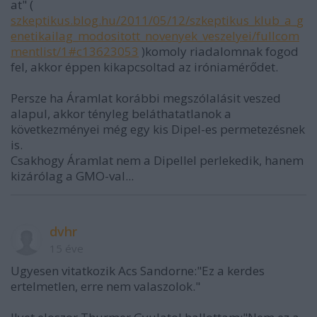
at" (
szkeptikus.blog.hu/2011/05/12/szkeptikus_klub_a_g
enetikailag_modositott_novenyek_veszelyei/fullcom
mentlist/1#c13623053
)komoly riadalomnak fogod
fel, akkor éppen kikapcsoltad az iróniamérődet.
Persze ha Áramlat korábbi megszólalásit veszed
alapul, akkor tényleg beláthatatlanok a
következményei még egy kis Dipel-es permetezésnek
is.
Csakhogy Áramlat nem a Dipellel perlekedik, hanem
kizárólag a GMO-val...
dvhr
15 éve
Ugyesen vitatkozik Acs Sandorne:"Ez a kerdes
ertelmetlen, erre nem valaszolok."