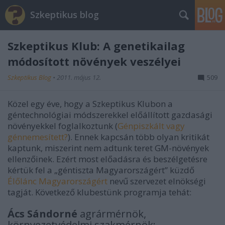
Szkeptikus blog
Szkeptikus Klub: A genetikailag
módosított növények veszélyei
Szkeptikus Blog
•
2011. május 12.
509
Közel egy éve, hogy a Szkeptikus Klubon a
géntechnológiai módszerekkel előállított gazdasági
növényekkel foglalkoztunk (
Génpiszkált vagy
génnemesített?
). Ennek kapcsán több olyan kritikát
kaptunk, miszerint nem adtunk teret GM-növények
ellenzőinek. Ezért most előadásra és beszélgetésre
kértük fel a „géntiszta Magyarországért” küzdő
Élőlánc Magyarországért
nevű szervezet elnökségi
tagját. Következő klubestünk programja tehát:
Ács Sándorné
agrármérnök,
környezetvédelmi szakmérnök: