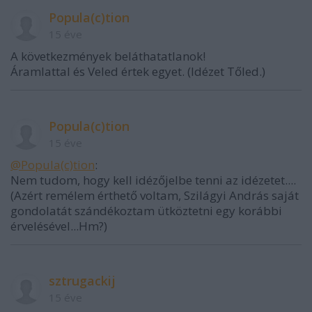
Popula(c)tion
15 éve
A következmények beláthatatlanok!
Áramlattal és Veled értek egyet. (Idézet Tőled.)
Popula(c)tion
15 éve
@Popula(c)tion
:
Nem tudom, hogy kell idézőjelbe tenni az idézetet....
(Azért remélem érthető voltam, Szilágyi András saját
gondolatát szándékoztam ütköztetni egy korábbi
érvelésével...Hm?)
sztrugackij
15 éve