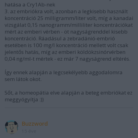
hatása a Cry1Ab-nek
3. az embriókra volt, azonban a legkisebb használt
koncentráció 25 milligramm/liter volt, míg a kanadai
vizsgálat 0,15 nanogramm/milliliter koncentrációkat
mért az emberi vérben - öt nagyságrenddel kisebb
koncentráció. Ráadásul a zebradánió-embrió
esetében is 100 mg/l koncentráció mellett volt csak
jelentős hatás, míg az emberi köldökzsinórvérben
0,04 ng/ml-t mértek - ez már 7 nagyságrend eltérés.
Így ennek alapján a legcsekélyebb aggodalomra
sem látok okot.
Sőt, a homeopátia elve alapján a beteg embriókat ez
meggyógyítja :))
Buzzword
15 éve