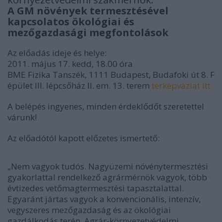
A GM növények termesztésével
kapcsolatos ökológiai és
mezőgazdasági megfontolások
Az előadás ideje és helye:
2011. május 17. kedd, 18.00 óra
BME Fizika Tanszék, 1111 Budapest, Budafoki út 8. F
épület III. lépcsőház II. em. 13. terem
térképvázlat itt
A belépés ingyenes, minden érdeklődőt szeretettel
várunk!
Az előadótól kapott előzetes ismertető:
„Nem vagyok tudós. Nagyüzemi növénytermesztési
gyakorlattal rendelkező agrármérnök vagyok, több
évtizedes vetőmagtermesztési tapasztalattal.
Egyaránt jártas vagyok a konvencionális, intenzív,
vegyszeres mezőgazdaság és az ökológiai
gazdálkodás terén. Agrár-környezetvédelmi