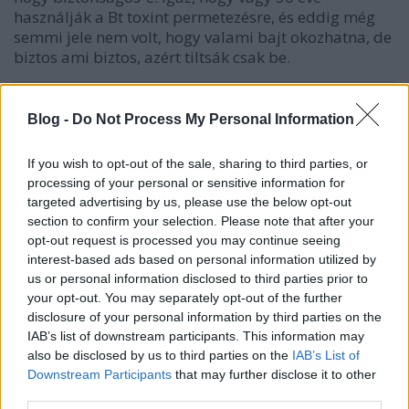
használják a Bt toxint permetezésre, és eddig még
semmi jele nem volt, hogy valami bajt okozhatna, de
biztos ami biztos, azért tiltsák csak be.
Blog -
Do Not Process My Personal Information
Áramlat_
15 éve
If you wish to opt-out of the sale, sharing to third parties, or
@Szilágyi András
:
processing of your personal or sensitive information for
>"Igaz, hogy vagy 50 éve használják a Bt toxint
targeted advertising by us, please use the below opt-out
permetezésre, és eddig még semmi jele nem volt,
section to confirm your selection. Please note that after your
hogy valami bajt okozhatna,"
opt-out request is processed you may continue seeing
interest-based ads based on personal information utilized by
A Pusztai féle dolgozatban erre ezt válaszolják,
us or personal information disclosed to third parties prior to
amivel gondolom te is tisztában vagy ...
your opt-out. You may separately opt-out of the further
disclosure of your personal information by third parties on the
IAB’s list of downstream participants. This information may
"A biogazdák ... a baktérium szuszpenzióját
also be disclosed by us to third parties on the
IAB’s List of
permetezik ki. Ebben ugyan benne van a Bt-toxin
Downstream Participants
that may further disclose it to other
előanyaga, de ahhoz, hogy az előanyag toxinná
third parties.
alakuljon, a kártevőknek először meg kell enniük, és