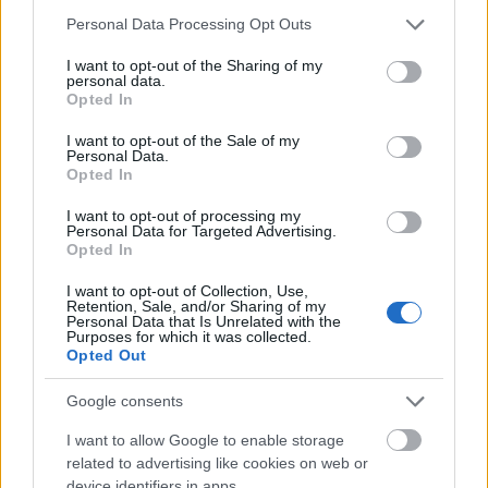
csak akkor és csak a bélrendszerükben alakul az
Please note that this website/app uses one or more Google
Personal Data Processing Opt Outs
előanyag méreggé. A Bt-növényekbe a kurtított gént
services and may gather and store information including but
ültették be, mégpedig olyan formában, hogy ebből a
not limited to your visit or usage behaviour. You may click to
I want to opt-out of the Sharing of my
personal data.
növény minél többet termeljen. Ez a toxin a
grant or deny consent to Google and its third-party tags to
Opted In
tarlómaradvánnyal nagy mennyiségben kerül a
use your data for below specified purposes in below Google
környezetünkbe.
consent section.
I want to opt-out of the Sale of my
Van más különbség is a biogazdálkodásban
Personal Data.
Opted In
kipermezett és a GM-növényekben termelt
„növényvédő szer” között. A biogazdálkodásokban a
I want to opt-out of processing my
növényeket csak akkor permetezik, ha erre a sok
Personal Data for Targeted Advertising.
kártevő miatt szükség van. A szer a növények
Opted In
felületére kerül, ahol a Nap ultraibolya sugarai
I want to opt-out of Collection, Use,
hatására hamarosan lebomlik, vagy onnan a még
Retention, Sale, and/or Sharing of my
nem hatástalanított szert le lehet mosni, mielőtt a
Personal Data that Is Unrelated with the
Purposes for which it was collected.
növény fogyasztásra kerülne.
Opted Out
Ezzel szemben a Bt-növény minden egyes sejtje napi
24 órán át termeli a toxint, és így ez felhalmozódhat
Google consents
a termőföldben. Ennek a lehetséges következményei
I want to allow Google to enable storage
ismeretlenek."
related to advertising like cookies on web or
Pusztai Árpád – Bardócz Zsuzsa: A genetikailag
device identifiers in apps.