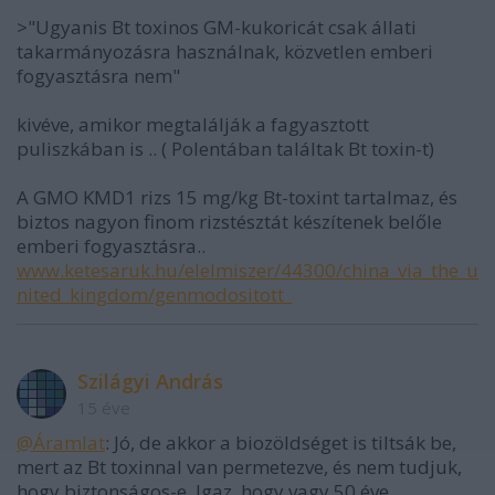
>"Ugyanis Bt toxinos GM-kukoricát csak állati
takarmányozásra használnak, közvetlen emberi
fogyasztásra nem"
kivéve, amikor megtalálják a fagyasztott
puliszkában is .. ( Polentában találtak Bt toxin-t)
A GMO KMD1 rizs 15 mg/kg Bt-toxint tartalmaz, és
biztos nagyon finom rizstésztát készítenek belőle
emberi fogyasztásra..
www.ketesaruk.hu/elelmiszer/44300/china_via_the_u
nited_kingdom/genmodositott_
Szilágyi András
15 éve
@Áramlat
: Jó, de akkor a biozöldséget is tiltsák be,
mert az Bt toxinnal van permetezve, és nem tudjuk,
hogy biztonságos-e. Igaz, hogy vagy 50 éve