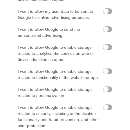
módosított élelmiszerek biztonsága
I want to allow my user data to be sent to
Google for online advertising purposes.
Szilágyi András
I want to allow Google to send me
15 éve
personalized advertising.
@Áramlat
:
A legelterjedtebb Bt alapú permetezőszer a Dipel:
I want to allow Google to enable storage
www.biocont.hu/index.php?c=dipel-119
related to analytics like cookies on web or
Ez pedig nem baktériumszuszpenzió, hanem maga a
device identifiers in apps.
toxinkristály.
Ezt permetezik közvetlenül a növényekre,
I want to allow Google to enable storage
meglehetősen nagy koncentrációban.
related to functionality of the website or app.
Hiába a napsütés, hiába a zöldség megmosása,
I want to allow Google to enable storage
nyilván maradhat egy csomó toxin a növény
related to personalization.
felületén, amit aztán megeszünk. És ha valaki nem
rendesen mossa meg a zöldséget? Vagy rendes
I want to allow Google to enable storage
megmosás nélkül feldolgozásra kerül? Ezt nem lehet
related to security, including authentication
elkerülni.
functionality and fraud prevention, and other
Tehát a veszély fennáll, nem lehet kiküszöbölni.
user protection.
Következésképpen rettegni kell! Azonnal betiltani,