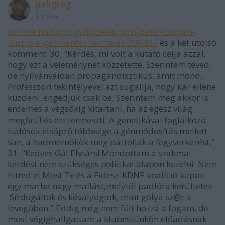
paligreg
15 éve
sonline.hu/somogy/kozelet/horn-peter-csupan-
illuzio-a-genmentes-termeles-390497
és a két utolsó
komment: 30. "Kérdés, mi volt a kutató célja azzal,
hogy ezt a véleménynét közzétette. Szerintem téved,
de nyilvánvalóan propagandisztikus, amit mond.
Professzori tekintélyével azt sugallja, hogy kár ellene
küzdeni, engedjük csak be. Szerintem meg akkor is
érdemes a végsőkig kitartani, ha az egész világ
megőrül és ezt termeszti. A genetikával foglalkozó
tudósok elsöprő többsége a génmódosítás mellett
van, a hadmérnökök meg pártolják a fegyverkezést."
31. "Kedves Gál Elvtárs! Mondottam a szakmai
kérdést nem szükséges politikai alapon kezelni. Nem
hitted el Most Te és a Fidesz-KDNP koalíció kapott
egy marha nagy maflást,melytől padlóra kerültetek
.Sírdogáltok és kóvályogtok, mint gólya sz@r a
levegőben." Eddig még nem fűlt hozzá a fogam, de
most végighallgattam a klubestünkön előadásnak