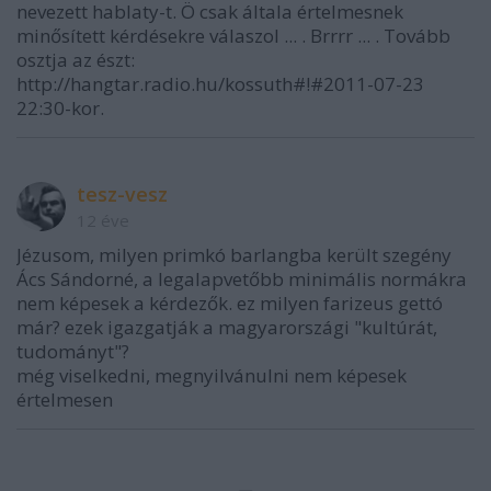
nevezett hablaty-t. Ö csak általa értelmesnek
minősített kérdésekre válaszol ... . Brrrr ... . Tovább
osztja az észt:
http://hangtar.radio.hu/kossuth#!#2011-07-23
22:30-kor.
tesz-vesz
12 éve
Jézusom, milyen primkó barlangba került szegény
Ács Sándorné, a legalapvetőbb minimális normákra
nem képesek a kérdezők. ez milyen farizeus gettó
már? ezek igazgatják a magyarországi "kultúrát,
tudományt"?
még viselkedni, megnyilvánulni nem képesek
értelmesen