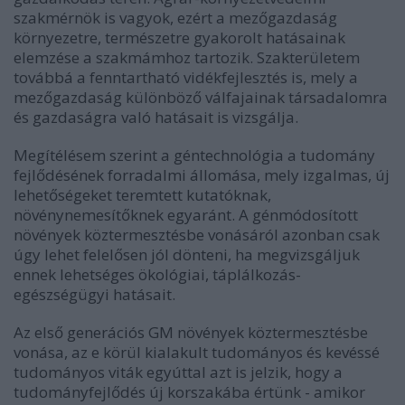
szakmérnök is vagyok, ezért a mezőgazdaság
környezetre, természetre gyakorolt hatásainak
elemzése a szakmámhoz tartozik. Szakterületem
továbbá a fenntartható vidékfejlesztés is, mely a
mezőgazdaság különböző válfajainak társadalomra
és gazdaságra való hatásait is vizsgálja.
Megítélésem szerint a géntechnológia a tudomány
fejlődésének forradalmi állomása, mely izgalmas, új
lehetőségeket teremtett kutatóknak,
növénynemesítőknek egyaránt. A génmódosított
növények köztermesztésbe vonásáról azonban csak
úgy lehet felelősen jól dönteni, ha megvizsgáljuk
ennek lehetséges ökológiai, táplálkozás-
egészségügyi hatásait.
Az első generációs GM növények köztermesztésbe
vonása, az e körül kialakult tudományos és kevéssé
tudományos viták egyúttal azt is jelzik, hogy a
tudományfejlődés új korszakába értünk - amikor