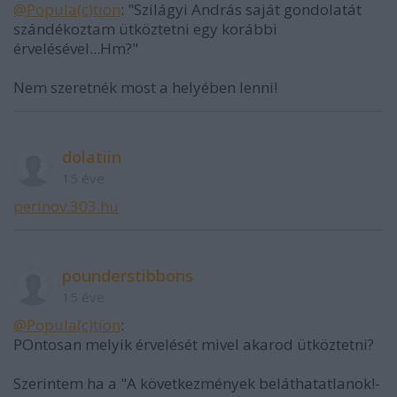
@Popula(c)tion
: "Szilágyi András saját gondolatát
szándékoztam ütköztetni egy korábbi
érvelésével...Hm?"
Nem szeretnék most a helyében lenni!
dolatiin
15 éve
perinov.303.hu
pounderstibbons
15 éve
@Popula(c)tion
:
POntosan melyik érvelését mivel akarod ütköztetni?
Szerintem ha a "A következmények beláthatatlanok!-