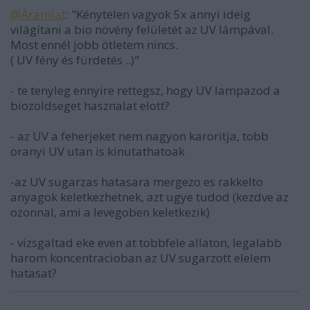
@Áramlat
: "Kénytelen vagyok 5x annyi ideig
világítani a bio növény felületét az UV lámpával.
Most ennél jobb ötletem nincs.
( UV fény és fürdetés ..)"
- te tenyleg ennyire rettegsz, hogy UV lampazod a
biozoldseget hasznalat elott?
- az UV a feherjeket nem nagyon karoritja, tobb
oranyi UV utan is kinutathatoak
-az UV sugarzas hatasara mergezo es rakkelto
anyagok keletkezhetnek, azt ugye tudod (kezdve az
ozonnal, ami a levegoben keletkezik)
- vizsgaltad eke even at tobbfele allaton, legalabb
harom koncentracioban az UV sugarzott elelem
hatasat?