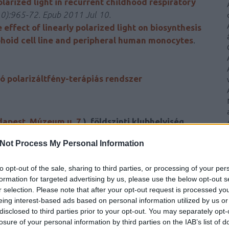
larized light in recurrent childhood respiratory
0):965-72. Epub 2011 Jul 10.
 effect of linearly polarized light on biosynthesis
phoid cell line and peripheral human monocytes
.
ó polarizáltfény-terápiás rendszer
apest, Múzeum u. 7.
), földszinti klubhelyiség.
Not Process My Personal Information
szeretettel várunk!
to opt-out of the sale, sharing to third parties, or processing of your per
formation for targeted advertising by us, please use the below opt-out s
B mp3, 1 óra 47 perc)
.
r selection. Please note that after your opt-out request is processed y
eing interest-based ads based on personal information utilized by us or
disclosed to third parties prior to your opt-out. You may separately opt-
losure of your personal information by third parties on the IAB’s list of