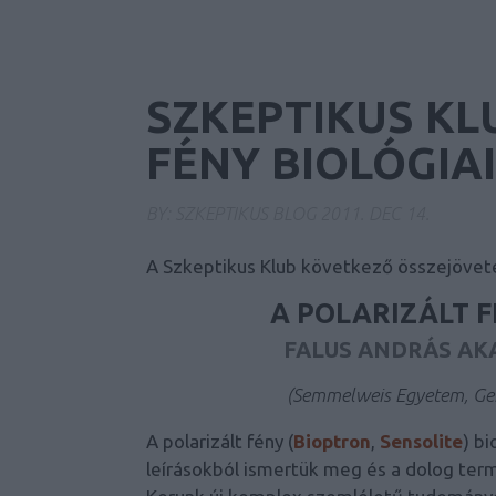
SZKEPTIKUS KL
FÉNY BIOLÓGIA
BY:
SZKEPTIKUS BLOG
2011. DEC 14.
A Szkeptikus Klub következő összejövet
A POLARIZÁLT F
FALUS ANDRÁS AK
(Semmelweis Egyetem, Gene
A polarizált fény (
Bioptron
,
Sensolite
) b
leírásokból ismertük meg és a dolog ter