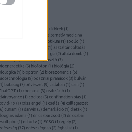
Szkeptikus Társaság
X-Aknák
CÍMKÉK
akupunktúra
(
2
)
áldoktor
(
1
)
álhírek
(
1
)
állampolgári tudomány
(
1
)
alternatív medicina
23
)
áltudomány
(
38
)
antibiotikum
(
1
)
apollo
(
1
)
aromaterápia
(
1
)
ásványok
(
1
)
asztaltáncoltatás
1
)
asztrológia
(
6
)
atomenergia
(
2
)
attila domb
(
1
)
átverés
(
14
)
aura
(
2
)
béky lászló
(
3
)
bioenergetika
(
5
)
biofoton
(
1
)
biológia
(
2
)
biologika
(
1
)
bioptron
(
2
)
biorezonancia
(
5
)
biotechnológia
(
8
)
boszniai piramisok
(
3
)
bulvár
1
)
butaság
(
7
)
bűvészet
(
9
)
callahan
(
1
)
cam
(
1
)
ChatGPT
(
1
)
chemtrail
(
3
)
civilizáció
(
1
)
clairvoyance
(
1
)
cod tea
(
5
)
confirmation bias
(
1
)
covid-19
(
1
)
criss angel
(
1
)
csalás
(
4
)
csillagászat
6
)
cunami
(
1
)
darwin
(
5
)
demarkáció
(
1
)
diéták
(
1
)
douglas adams
(
1
)
dr. csabai zsolt
(
2
)
dr. csabai
zsolt phd
(
1
)
echo tv
(
1
)
ECSO
(
1
)
egely
(
2
)
egészség
(
37
)
egészségnap
(
2
)
éghajlat
(
1
)