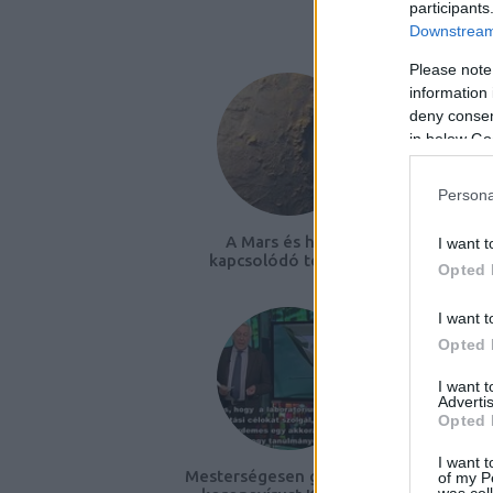
participants
AJÁNLO
Downstream 
Please note
information 
deny consent
in below Go
Persona
A Mars és hozzá
Áld
I want t
kapcsolódó tévhitek
o
Opted 
vég
I want t
Opted 
I want 
Advertis
Opted 
I want t
Mesterségesen gyártottak
of my P
was col