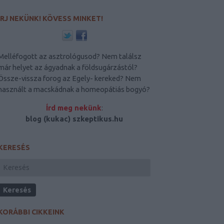
ÍRJ NEKÜNK! KÖVESS MINKET!
Melléfogott az asztrológusod? Nem találsz
már helyet az ágyadnak a földsugárzástól?
Össze-vissza forog az Egely- kereked? Nem
használt a macskádnak a homeopátiás bogyó?
Írd meg nekünk
:
blog (kukac) szkeptikus.hu
KERESÉS
KORÁBBI CIKKEINK