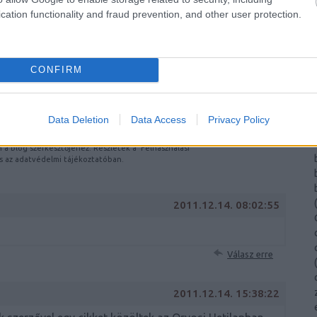
cation functionality and fraud prevention, and other user protection.
ÉS TRACKBACK CÍME:
blog.hu/api/trackback/id/3461778
CONFIRM
(
OMMENTEK:
Data Deletion
Data Access
Privacy Policy
lyok
értelmében felhasználói tartalomnak minősülnek,
(
etője semmilyen felelősséget nem vállal, azokat nem
on a blog szerkesztőjéhez. Részletek a
Felhasználási
s az
adatvédelmi tájékoztatóban
.
(
2011.12.14. 08:02:55
Válasz erre
(
2011.12.14. 15:38:22