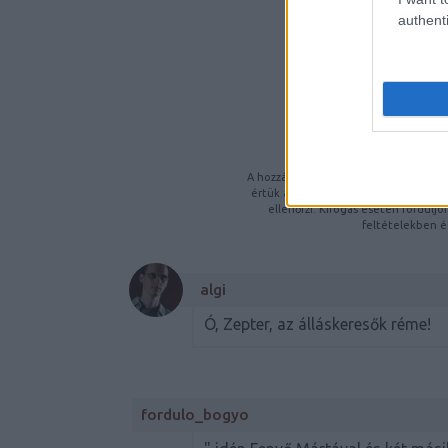
authenti
A BEJEGYZ
https://szkeptikus.
K
A hozzászólások a
vonatkozó jogszabá
értük a
szolgáltatás technikai
üzemelt
ellenőrzi. Kifogás esetén fordulj
feltételekben
é
algi
Ó, Zepter, az álláskeresők réme!
fordulo_bogyo