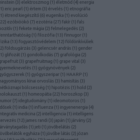
einstein
(
3
)
elektroszmog
(
1
)
életmód
(
4
)
energia
1
)
eric pearl
(
1
)
értem
(
3
)
érvelés
(
1
)
etnográfia
1
)
étrend kiegészítő
(
6
)
eugenika
(
1
)
evolúció
22
)
ezóbióökó
(
7
)
ezotéria
(
27
)
fakír
(
1
)
fals
pozitív
(
1
)
fekete mágia
(
2
)
felmelegedés
(
2
)
fenntarthatóság
(
1
)
filozófia
(
13
)
finnugor
(
1
)
fizika
(
13
)
fogyasztóvédelem
(
12
)
földönkívüliek
2
)
földsugárzás
(
3
)
gelencsér andrás
(
1
)
gender
1
)
glifozát
(
1
)
gondolkodás
(
7
)
grafológia
(
2
)
grapefruit
(
3
)
grapefruitmag
(
1
)
grape vital
(
3
)
gyermeknevelés
(
1
)
gyógynövények
(
2
)
gyógyszerek
(
1
)
gyógyszeripar
(
1
)
HAARP
(
1
)
hagyományos kínai orvoslás
(
3
)
hamisítás
(
3
)
hétköznapi bölcsesség
(
1
)
hipotézis
(
1
)
hold
(
2
)
holokauszt
(
1
)
homeopátia
(
22
)
horoszkop
(
3
)
humor
(
7
)
idegtudomány
(
1
)
ideomotoros
(
1
)
idősek
(
1
)
india
(
1
)
influenza
(
1
)
ingyenenergia
(
4
)
integratív medicina
(
2
)
intelligencia
(
1
)
intelligens
tervezés
(
12
)
james randi
(
3
)
japán
(
1
)
járvány
(
2
)
járványtagadás
(
1
)
jeti
(
1
)
jövőbelátás
(
2
)
jövőbelátók egyháza
(
1
)
jövőbe látás
(
2
)
józan
ész
(
4
)
kanálhajlítás
(
2
)
kapcsolatteremtő