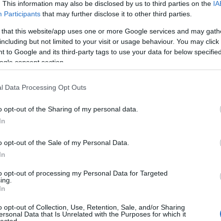
. This information may also be disclosed by us to third parties on the
IA
TT BEJEGYZÉSEK:
Participants
that may further disclose it to other third parties.
 that this website/app uses one or more Google services and may gath
including but not limited to your visit or usage behaviour. You may click 
 to Google and its third-party tags to use your data for below specifi
ogle consent section.
(
l Data Processing Opt Outs
oktort fogtunk: kamu
o opt-out of the Sharing of my personal data.
klevelekkel igazolta
In
zettségét „Dr. Csabai
Zsolt PhD”
o opt-out of the Sale of my Personal Data.
In
to opt-out of processing my Personal Data for Targeted
ing.
In
o opt-out of Collection, Use, Retention, Sale, and/or Sharing
ersonal Data that Is Unrelated with the Purposes for which it
lected.