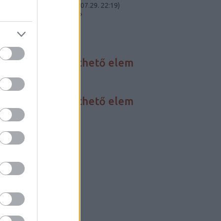
Carnot-tétel elmél...
(
2023.07.29. 22:19
)
Összeomlik a civilizációnk?
Utolsó 20
HÍREINK
Nincs megjeleníthető elem
FÓRUM
Nincs megjeleníthető elem
BLOGAJÁNLÓ
Critical Biomass
Szertár blog
LINKEK
Darwin-nap
Szabadgondolkodó
Szkeptikus linky