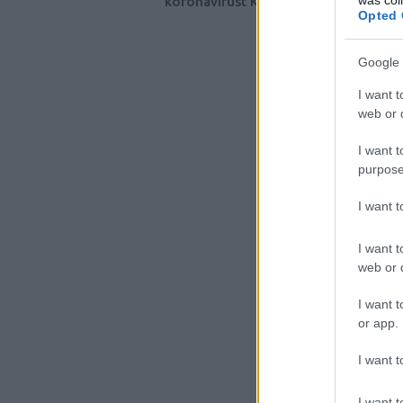
koronavírust Kínában?
Opted 
Google 
I want t
web or d
I want t
purpose
I want 
I want t
web or d
I want t
or app.
I want t
I want t