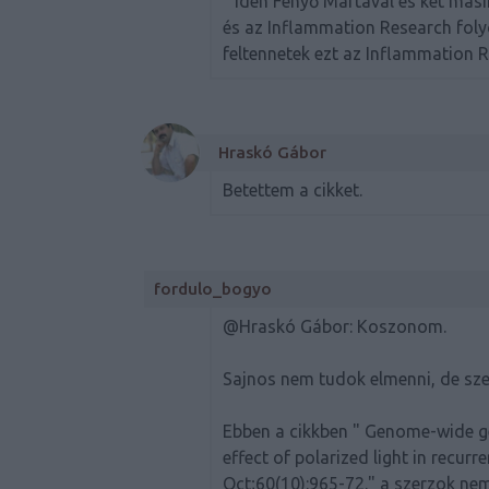
" idén Fenyő Mártával és két mási
és az Inflammation Research folyói
feltennetek ezt az Inflammation R
Hraskó Gábor
Betettem a cikket.
fordulo_bogyo
@Hraskó Gábor
: Koszonom.
Sajnos nem tudok elmenni, de sze
Ebben a cikkben " Genome-wide ge
effect of polarized light in recur
Oct;60(10):965-72." a szerzok nem