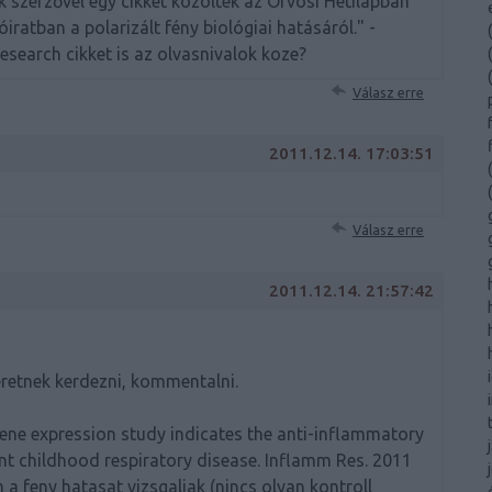
k szerzővel egy cikket közöltek az Orvosi Hetilapban
ratban a polarizált fény biológiai hatásáról." -
(
esearch cikket is az olvasnivalok koze?
(
(
Válasz erre
2011.12.14. 17:03:51
(
(
Válasz erre
2011.12.14. 21:57:42
retnek kerdezni, kommentalni.
ne expression study indicates the anti-inflammatory
rent childhood respiratory disease. Inflamm Res. 2011
 a feny hatasat vizsgaljak (nincs olyan kontroll