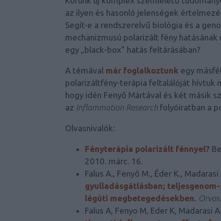
Korunk új komplex szemléletű tudományo
az ilyen és hasonló jelenségek értelmezé
Segít-e a rendszerelvű biológia és a g
mechanizmusú polarizált fény hatásának 
egy „black-box” hatás feltárásában?
A témával
már foglalkoztunk
egy másfél 
polarizáltfény-terápia feltalálóját hívtu
hogy idén Fenyő Mártával és két másik s
az
Inflammation Research
folyóiratban a po
Olvasnivalók:
Fényterápia polarizált fénnyel?
Be
2010. márc. 16.
Falus A., Fenyő M., Éder K., Madarasi
gyulladásgátlásban; teljesgenom-s
légúti megbetegedésekben
.
Orvosi
Falus A, Fenyo M, Eder K, Madarasi A