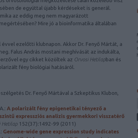
s orvosbiológiai megközelítése talán közelebb visz
sében de egyúttal újabb kérdéseket is generál.
enomika az eddig meg nem magyarázott
megértésében? Mire jó a bioinformatika általában
évvel ezelőtti klubnapon. Akkor Dr. Fenyő Mártát, a
k meg. Falus András mostani meghívását az indukálta,
zerzővel egy cikket közöltek az
Orvosi Hetilap
ban és
larizált fény biológiai hatásáról.
szélgetés Dr. Fenyő Mártával a Szkeptikus Klubon,
 A.:
A polarizált fény epigenetikai tényező a
zintű expressziós analízis gyermekkori visszatérő
 Hetilap
152(37):1492-99 (2011)
.:
Genome-wide gene expression study indicates