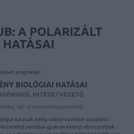
UB: A POLARIZÁLT
I HATÁSAI
elének programja:
ÉNY BIOLÓGIAI HATÁSAI
ADÉMIKUS, INTÉZETVEZETŐ
tikai, Sejt- és Immunbiológiai Intézet)
iológiai hatásait eddig többé-kevésbé szubjektív
mészetéből adódóan gyakran kételyt ébresztettek.