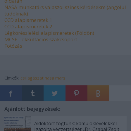
oldalán
NASA munkatárs válaszol színes kérdésekre (angolul
tudóknak)
CCD alapismeretek 1
CCD alapismeretek 2
Légkörészlelési alapismeretek (Földön)
MCSE - okkultációs szakcsoport
Fotózás
Címkék:
csillagászat
nasa
mars
Ajánlott bejegyzések:
Áldoktort fogtunk: kamu oklevelekkel
igazolta végzettségét „Dr. Csabai Zsolt