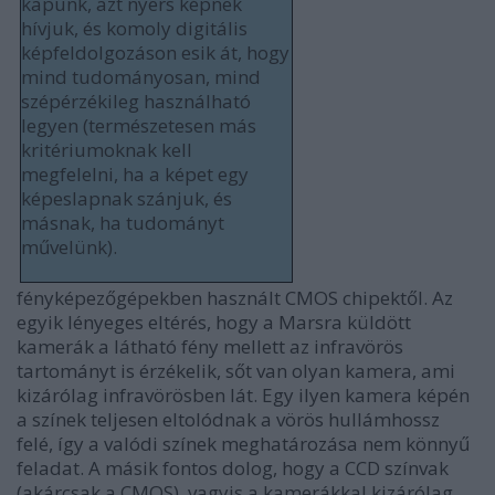
kapunk, azt nyers képnek
hívjuk, és komoly digitális
képfeldolgozáson esik át, hogy
mind tudományosan, mind
szépérzékileg használható
legyen (természetesen más
kritériumoknak kell
megfelelni, ha a képet egy
képeslapnak szánjuk, és
másnak, ha tudományt
művelünk).
fényképezőgépekben használt CMOS chipektől. Az
egyik lényeges eltérés, hogy a Marsra küldött
kamerák a látható fény mellett az infravörös
tartományt is érzékelik, sőt van olyan kamera, ami
kizárólag infravörösben lát. Egy ilyen kamera képén
a színek teljesen eltolódnak a vörös hullámhossz
felé, így a valódi színek meghatározása nem könnyű
feladat. A másik fontos dolog, hogy a CCD színvak
(akárcsak a CMOS), vagyis a kamerákkal kizárólag