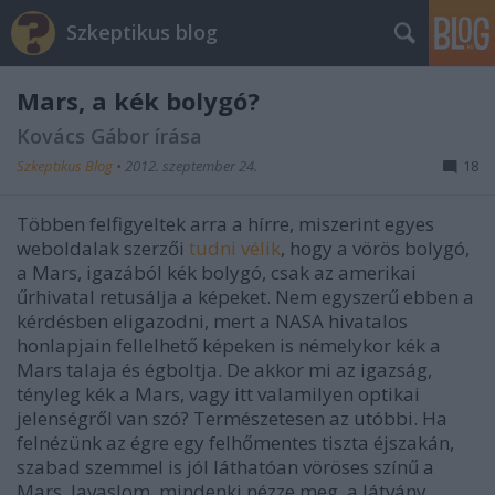
Szkeptikus blog
Mars, a kék bolygó?
Kovács Gábor írása
Szkeptikus Blog
•
2012. szeptember 24.
18
Többen felfigyeltek arra a hírre, miszerint egyes
weboldalak szerzői
tudni vélik
, hogy a vörös bolygó,
a Mars, igazából kék bolygó, csak az amerikai
űrhivatal retusálja a képeket. Nem egyszerű ebben a
kérdésben eligazodni, mert a NASA hivatalos
honlapjain fellelhető képeken is némelykor kék a
Mars talaja és égboltja. De akkor mi az igazság,
tényleg kék a Mars, vagy itt valamilyen optikai
jelenségről van szó? Természetesen az utóbbi. Ha
felnézünk az égre egy felhőmentes tiszta éjszakán,
szabad szemmel is jól láthatóan vöröses színű a
Mars. Javaslom, mindenki nézze meg, a látvány