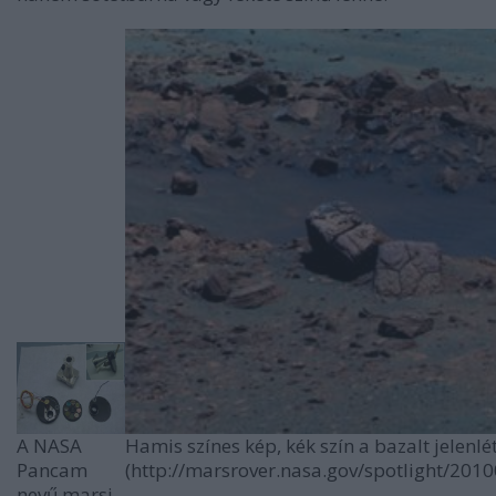
A NASA
Hamis színes kép, kék szín a bazalt jelenlé
Pancam
(http://marsrover.nasa.gov/spotlight/201
nevű marsi