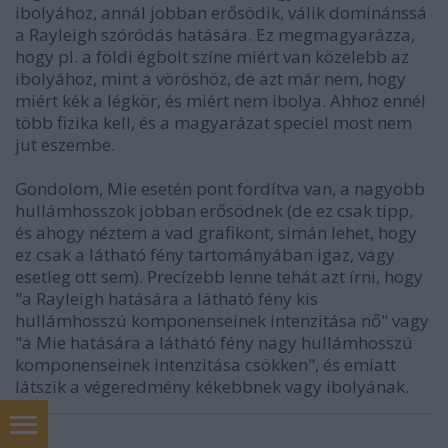
ibolyához, annál jobban erősödik, válik dominánssá
a Rayleigh szóródás hatására. Ez megmagyarázza,
hogy pl. a földi égbolt színe miért van közelebb az
ibolyához, mint a vöröshöz, de azt már nem, hogy
miért kék a légkör, és miért nem ibolya. Ahhoz ennél
több fizika kell, és a magyarázat speciel most nem
jut eszembe.
Gondolom, Mie esetén pont fordítva van, a nagyobb
hullámhosszok jobban erősödnek (de ez csak tipp,
és ahogy néztem a vad grafikont, simán lehet, hogy
ez csak a látható fény tartományában igaz, vagy
esetleg ott sem). Precízebb lenne tehát azt írni, hogy
"a Rayleigh hatására a látható fény kis
hullámhosszú komponenseinek intenzitása nő" vagy
"a Mie hatására a látható fény nagy hullámhosszú
komponenseinek intenzitása csökken", és emiatt
látszik a végeredmény kékebbnek vagy ibolyának.