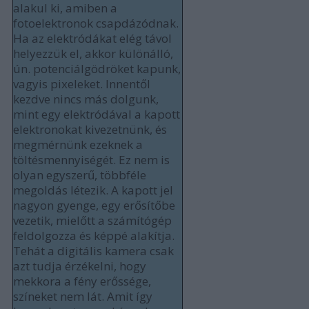
alakul ki, amiben a
fotoelektronok csapdázódnak.
Ha az elektródákat elég távol
helyezzük el, akkor különálló,
ún. potenciálgödröket kapunk,
vagyis pixeleket. Innentől
kezdve nincs más dolgunk,
mint egy elektródával a kapott
elektronokat kivezetnünk, és
megmérnünk ezeknek a
töltésmennyiségét. Ez nem is
olyan egyszerű, többféle
megoldás létezik. A kapott jel
nagyon gyenge, egy erősítőbe
vezetik, mielőtt a számítógép
feldolgozza és képpé alakítja.
Tehát a digitális kamera csak
azt tudja érzékelni, hogy
mekkora a fény erőssége,
színeket nem lát. Amit így