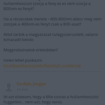
hullamhosszon szorja a feny es es nem szorja a
800nm-es fenyt?
Ha a reszecskek merete ~400-800nm akkor meg nem
szorjak a 400nm-es fenyt csak a 800-asat?
Attol tartok a magyarazat tulegyszerusitett, valami
kimaradt belole.
Megprobalnatok ertetobben?
Innen lehet puskazni:
en.wikipedia.org/wiki/Rayleigh_scattering
fordulo_bogyo
13 éve
Itt azt olvasom, hogy a Mie szoras a hullamhossztol
fuggetlen... nem azt, hogy voros.