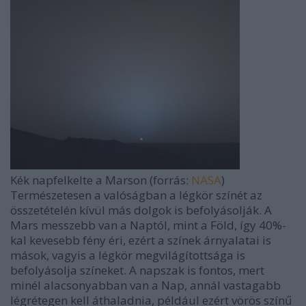
Kék napfelkelte a Marson (forrás:
NASA
)
Természetesen a valóságban a légkör színét az
összetételén kívül más dolgok is befolyásolják. A
Mars messzebb van a Naptól, mint a Föld, így 40%-
kal kevesebb fény éri, ezért a színek árnyalatai is
mások, vagyis a légkör megvilágítottsága is
befolyásolja színeket. A napszak is fontos, mert
minél alacsonyabban van a Nap, annál vastagabb
légrétegen kell áthaladnia, például ezért vörös színű