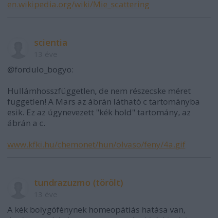
en.wikipedia.org/wiki/Mie_scattering
scientia
13 éve
@fordulo_bogyo:
Hullámhosszfüggetlen, de nem részecske méret
független! A Mars az ábrán látható c tartományba
esik. Ez az úgynevezett "kék hold" tartomány, az
ábrán a c.
www.kfki.hu/chemonet/hun/olvaso/feny/4a.gif
tundrazuzmo (törölt)
13 éve
A kék bolygófénynek homeopátiás hatása van,