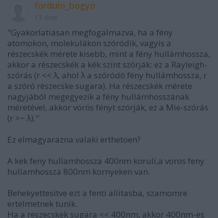
fordulo_bogyo
13 éve
"Gyakorlatiasan megfogalmazva, ha a fény
atomokon, molekulákon szóródik, vagyis a
részecskék mérete kisebb, mint a fény hullámhossza,
akkor a részecskék a kék színt szórják: ez a Rayleigh-
szórás (r << λ, ahol λ a szóródó fény hullámhossza, r
a szóró részecske sugara). Ha részecskék mérete
nagyjából megegyezik a fény hullámhosszának
méretével, akkor vörös fényt szórják, ez a Mie-szórás
(r >~ λ)."
Ez elmagyarazna valaki erthetoen?
A kek feny hullamhossza 400nm koruli,a voros feny
hullamhossza 800nm kornyeken van.
Behekyettesitve ezt a fenti allitasba, szamomre
ertelmetnek tunik.
Ha a reszecskek sugara << 400nm, akkor 400nm-es