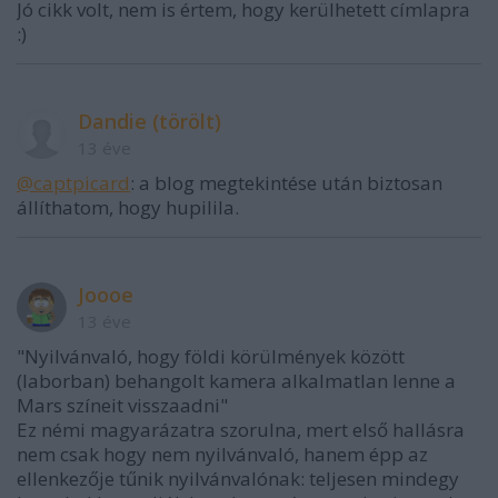
Jó cikk volt, nem is értem, hogy kerülhetett címlapra
:)
Dandie (törölt)
13 éve
@captpicard
: a blog megtekintése után biztosan
állíthatom, hogy hupilila.
Joooe
13 éve
"Nyilvánvaló, hogy földi körülmények között
(laborban) behangolt kamera alkalmatlan lenne a
Mars színeit visszaadni"
Ez némi magyarázatra szorulna, mert első hallásra
nem csak hogy nem nyilvánvaló, hanem épp az
ellenkezője tűnik nyilvánvalónak: teljesen mindegy