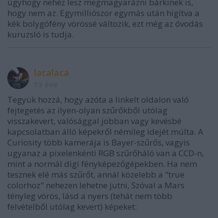
úgyhogy nehéz lesz megmagyarázni bárkinek is,
hogy nem az. Egymilliószor egymás után hígítva a
kék bolygófény vörössé változik, ezt még az óvodás
kuruzsló is tudja.
lacalaca
13 éve
Tegyük hozzá, hogy azóta a linkelt oldalon való
fejtegetés az ilyen-olyan szűrőkből utólag
visszakevert, valósággal jobban vagy kevésbé
kapcsolatban álló képekről némileg idejét múlta. A
Curiosity több kamerája is Bayer-szűrős, vagyis
ugyanaz a pixelenkénti RGB szűrőháló van a CCD-n,
mint a normál digi fényképezőgépekben. Ha nem
tesznek elé más szűrőt, annál közelebb a "true
colorhoz" nehezen lehetne jutni, Szóval a Mars
tényleg vörös, lásd a nyers (tehát nem több
felvételből utólag kevert) képeket: