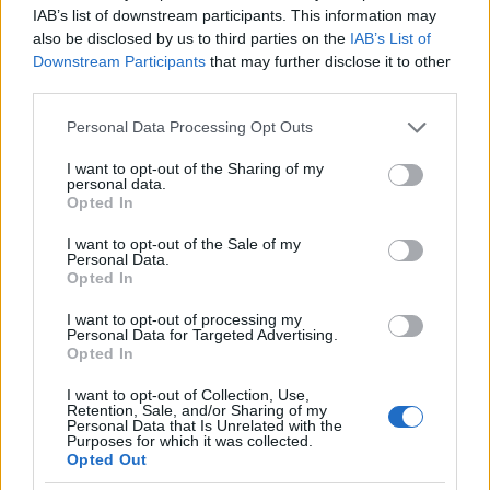
hipermarketben kapható, és egyesek szerint ezzel
IAB’s list of downstream participants. This information may
eldőlne a Mars színének kérdése. Nagyon nem, sőt
also be disclosed by us to third parties on the
IAB’s List of
még valótlanabb színeket kapnánk. De akkor hogyan
Downstream Participants
that may further disclose it to other
állítják elő színeket? A színeket különböző
third parties.
hullámhosszúságú fénysugarak alkotják, ezért a
Please note that this website/app uses one or more Google
Personal Data Processing Opt Outs
kamera elé különböző hullámhosszúságú fényt
services and may gather and store information including but
áteresztő színtárcsákat forgatnak, ami csak az adott
not limited to your visit or usage behaviour. You may click to
I want to opt-out of the Sharing of my
szín fotonjait engedi át, a többit elnyeli. Vagyis
personal data.
grant or deny consent to Google and its third-party tags to
három alapszínnel készült kép szoftveres
Opted In
use your data for below specified purposes in below Google
összedolgozásával megkaphatjuk a táj színeit.
consent section.
I want to opt-out of the Sale of my
Csakhogy az infravörösre érzékeny gépnél ez nem
Personal Data.
így van. Olyan színeket is hozzá kell keverni egy
Opted In
valósághű kép készítése érdekében, amelyek egy
I want to opt-out of processing my
hétköznapi fotónál nem szükségesek, például az
Personal Data for Targeted Advertising.
ibolyántúli fényt. Persze ez is csak megközelítőleg
Opted In
lesz valósághű. Aki valaha fotózott, tudja, hogy
valósághű színeket visszaadni nagyon nehéz feladat.
I want to opt-out of Collection, Use,
Retention, Sale, and/or Sharing of my
Personal Data that Is Unrelated with the
Purposes for which it was collected.
Opted Out