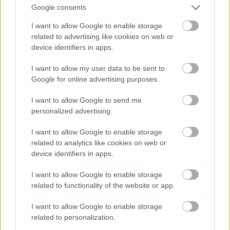
Google consents
I want to allow Google to enable storage
related to advertising like cookies on web or
device identifiers in apps.
I want to allow my user data to be sent to
Google for online advertising purposes.
I want to allow Google to send me
personalized advertising.
I want to allow Google to enable storage
related to analytics like cookies on web or
device identifiers in apps.
Hogy mégis legyen valami kapaszkodó a színek
kalibrálására, egy olyan színpalettát helyeznek a
I want to allow Google to enable storage
Mars-szondákra, aminek a párja itt a Földön van.
related to functionality of the website or app.
Ezek kalibrálása sokszor "szemmel" történik, így
minden kutató egyéni látásától, illetve a
I want to allow Google to enable storage
fényviszonyoktól függően kicsit más színárnyalatot
related to personalization.
lát. Eddig nem nagyon volt igény valósághű színek