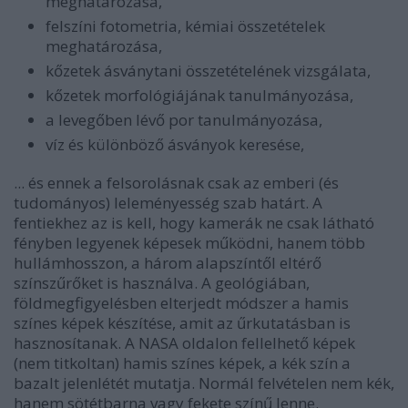
meghatározása,
felszíni fotometria, kémiai összetételek
meghatározása,
kőzetek ásványtani összetételének vizsgálata,
kőzetek morfológiájának tanulmányozása,
a levegőben lévő por tanulmányozása,
víz és különböző ásványok keresése,
... és ennek a felsorolásnak csak az emberi (és
tudományos) leleményesség szab határt. A
fentiekhez az is kell, hogy kamerák ne csak látható
fényben legyenek képesek működni, hanem több
hullámhosszon, a három alapszíntől eltérő
színszűrőket is használva. A geológiában,
földmegfigyelésben elterjedt módszer a hamis
színes képek készítése, amit az űrkutatásban is
hasznosítanak. A NASA oldalon fellelhető képek
(nem titkoltan) hamis színes képek, a kék szín a
bazalt jelenlétét mutatja. Normál felvételen nem kék,
hanem sötétbarna vagy fekete színű lenne.