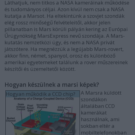
Láthatjuk, nem titkos a NASA kameráinak működése
és tudományos céljai. Azon kívül nem csak a NASA
kutatja a Marsot. Ha eltekintünk a szovjet szondák
elég rossz minőségű felvételeitől, akkor jelen
pillanatban is Mars körüli pályán kering az Európai
Űrügynökség MarsExpress nevű szondája. A Mars-
kutatás nemzetközi ügy, és nem a NASA privát
játszótere. Ha megnézzük a legújabb Mars-rovert,
akkor finn, német, spanyol, orosz és különböző
amerikai egyetemeket találunk a rover műszereinek
készítői és üzemeltetői között.
Hogyan készülnek a marsi képek?
A Marsra küldött
Hogyan működik a CCD chip?
szondákon
általában CCD
kamerákat
használnak, ami
sokban eltér a
mobiltelefonokban