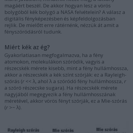
magáért beszél. De akkor hogyan lesz a vörös
bolygóból kék bolygó a NASA felvételein? A válasz a
digitális fényképezésben és képfeldolgozásban
rejlik. De mielőtt erre rátérnénk, nézzük át amit a
fényszóródásról tudunk.
Miért kék az ég?
Gyakorlatiasan megfogalmazva, ha a fény
atomokon, molekulákon szóródik, vagyis a
részecskék mérete kisebb, mint a fény hullámhossza,
akkor a részecskék a kék színt szórják: ez a Rayleigh-
szórás (
r
<< λ, ahol λ a szóródó fény hullámhossza,
r
a szóró részecske sugara). Ha részecskék mérete
nagyjából megegyezik a fény hullámhosszának
méretével, akkor vörös fényt szórják, ez a Mie-szórás
(
r
>~ λ).