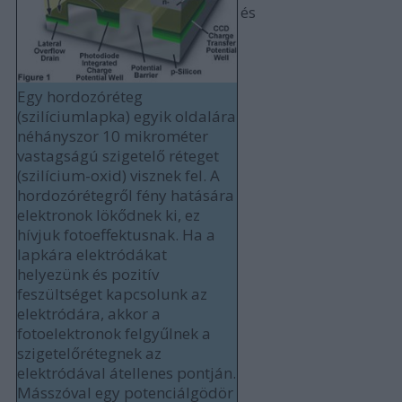
és
Egy hordozóréteg
(szilíciumlapka) egyik oldalára
néhányszor 10 mikrométer
vastagságú szigetelő réteget
(szilícium-oxid) visznek fel. A
hordozórétegről fény hatására
elektronok lökődnek ki, ez
hívjuk fotoeffektusnak. Ha a
lapkára elektródákat
helyezünk és pozitív
feszültséget kapcsolunk az
elektródára, akkor a
fotoelektronok felgyűlnek a
szigetelőrétegnek az
elektródával átellenes pontján.
Másszóval egy potenciálgödör