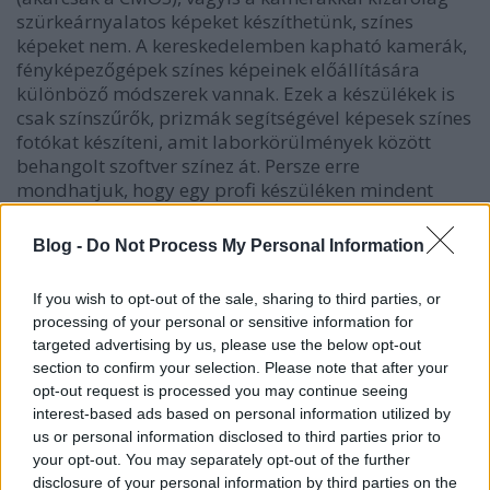
szürkeárnyalatos képeket készíthetünk, színes
képeket nem. A kereskedelemben kapható kamerák,
fényképezőgépek színes képeinek előállítására
különböző módszerek vannak. Ezek a készülékek is
csak színszűrők, prizmák segítségével képesek színes
fotókat készíteni, amit laborkörülmények között
behangolt szoftver színez át. Persze erre
mondhatjuk, hogy egy profi készüléken mindent
beállíthatunk; igen, de a beállításhoz látni kell az
adott színt és a fényviszonyokat. Erre a Marson -
Blog -
Do Not Process My Personal Information
emberi szem hiányában - nincs lehetőség. Egy
mobillal, fényképezőgéppel készült képen a
If you wish to opt-out of the sale, sharing to third parties, or
színárnyalatok csak nagyon ritkán adják vissza a
processing of your personal or sensitive information for
látottakat. Nyilvánvaló, hogy földi körülmények
targeted advertising by us, please use the below opt-out
között (laborban) behangolt kamera alkalmatlan
section to confirm your selection. Please note that after your
lenne a Mars színeit visszaadni, ugyanakkor
opt-out request is processed you may continue seeing
tudományos célokra is használhatatlan.
interest-based ads based on personal information utilized by
us or personal information disclosed to third parties prior to
Többek között ezért sem küldenek a Marsra olyan
your opt-out. You may separately opt-out of the further
olcsó fényképezőgépet, amely bármelyik
disclosure of your personal information by third parties on the