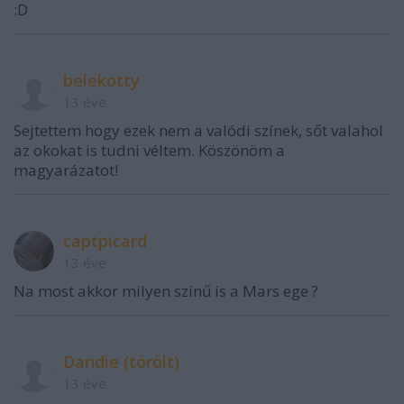
:D
belekotty
13 éve
Sejtettem hogy ezek nem a valódi színek, sőt valahol
az okokat is tudni véltem. Köszönöm a
magyarázatot!
captpicard
13 éve
Na most akkor milyen színű is a Mars ege ?
Dandie (törölt)
13 éve