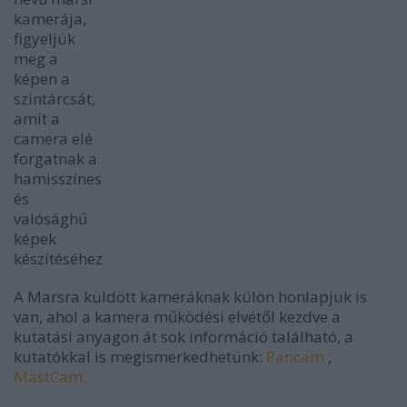
kamerája,
figyeljük
meg a
képen a
színtárcsát,
amit a
camera elé
forgatnak a
hamisszínes
és
valósághű
képek
készítéséhez
A Marsra küldött kameráknak külön honlapjuk is
van, ahol a kamera működési elvétől kezdve a
kutatási anyagon át sok információ található, a
kutatókkal is megismerkedhetünk:
Pancam
,
MastCam.