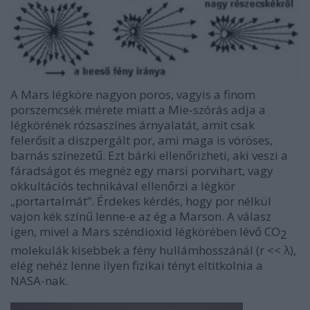
A Mars légköre nagyon poros, vagyis a finom
porszemcsék mérete miatt a Mie-szórás adja a
légkörének rózsaszínes árnyalatát, amit csak
felerősít a diszpergált por, ami maga is vöröses,
barnás színezetű. Ezt bárki ellenőrizheti, aki veszi a
fáradságot és megnéz egy marsi porvihart, vagy
okkultációs technikával ellenőrzi a légkör
„portartalmát”. Érdekes kérdés, hogy por nélkül
vajon kék színű lenne-e az ég a Marson. A válasz
igen, mivel a Mars széndioxid légkörében lévő CO
2
molekulák kisebbek a fény hullámhosszánál (r << λ),
elég nehéz lenne ilyen fizikai tényt eltitkolnia a
NASA-nak.