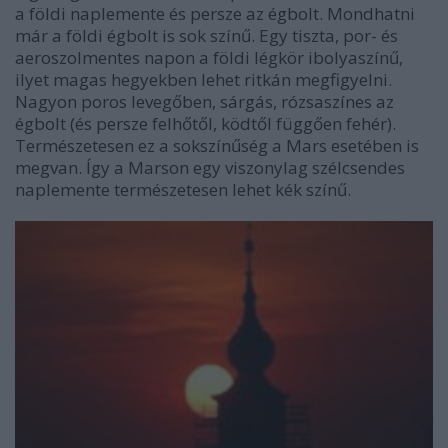
a földi naplemente és persze az égbolt. Mondhatni
már a földi égbolt is sok színű. Egy tiszta, por- és
aeroszolmentes napon a földi légkör ibolyaszínű,
ilyet magas hegyekben lehet ritkán megfigyelni.
Nagyon poros levegőben, sárgás, rózsaszínes az
égbolt (és persze felhőtől, ködtől függően fehér).
Természetesen ez a sokszínűség a Mars esetében is
megvan. Így a Marson egy viszonylag szélcsendes
naplemente természetesen lehet kék színű.