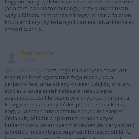
hogy hol hangolják be a kamerát az emberi szemhez
(az a zárt labor is tök mindegy, hogy a marson van
vagy a földön, nem az számít hogy mi van a falakon
kívül) amit egy így behangolt kamera lát, azt látná az
emberi szem is.
KenSentMe
13 éve
@fordulo_bogyo
: Azt, hogy mi a fényszóródás, azt
még meg lehet egyszerűen fogalmazni, kb. a
gerjesztő fény áthalad egy közegen (légkör, kristály,
stb.) és a közeg ennek hatására másodlagos
sugárzást bocsát ki bizonyos irányokba. Történik a
közegben más is (elnyelődés pl.), te azt érzékeled,
hogy a közegen áthaladt fény spektruma szépen
átalakult, például a spektrum minden egyes
hullámhossza valamilyen mértékben (és irányokban)
szóródott, másodlagos sugárzást bocsátódott ki. Az,
hogy a végeredmény "kékebbnek" látszik, az azt