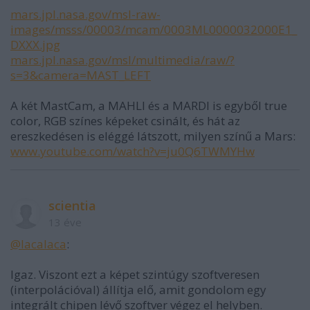
mars.jpl.nasa.gov/msl-raw-
images/msss/00003/mcam/0003ML0000032000E1_
DXXX.jpg
mars.jpl.nasa.gov/msl/multimedia/raw/?
s=3&camera=MAST_LEFT
A két MastCam, a MAHLI és a MARDI is egyből true
color, RGB színes képeket csinált, és hát az
ereszkedésen is eléggé látszott, milyen színű a Mars:
www.youtube.com/watch?v=ju0Q6TWMYHw
scientia
13 éve
@lacalaca
:
Igaz. Viszont ezt a képet szintúgy szoftveresen
(interpolációval) állítja elő, amit gondolom egy
integrált chipen lévő szoftver végez el helyben.