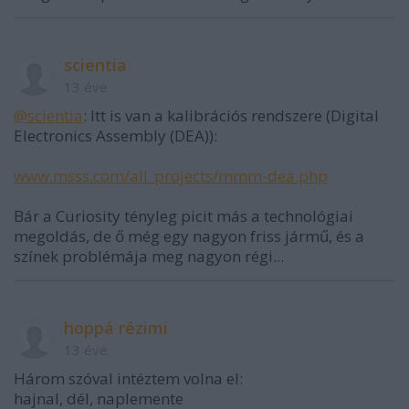
scientia
13 éve
@scientia
: Itt is van a kalibrációs rendszere (Digital
Electronics Assembly (DEA)):
www.msss.com/all_projects/mmm-dea.php
Bár a Curiosity tényleg picit más a technológiai
megoldás, de ő még egy nagyon friss jármű, és a
színek problémája meg nagyon régi...
hoppá rézimi
13 éve
Három szóval intéztem volna el:
hajnal, dél, naplemente