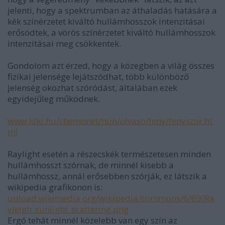
jelenti, hogy a spektrumban az áthaladás hatására a
kék színérzetet kiváltó hullámhosszok intenzitásai
erősödtek, a vörös színérzetet kiváltó hullámhosszok
intenzitásai meg csökkentek.
Gondolom azt érzed, hogy a közegben a világ összes
fizikai jelensége lejátszódhat, több különböző
jelenség okozhat szóródást, általában ezek
egyidejűleg működnek.
www.kfki.hu/chemonet/hun/olvaso/feny/fenyszor.ht
ml
Raylight esetén a részecskék természetesen minden
hullámhosszt szórnak, de minnél kisebb a
hullámhossz, annál erősebben szórják, ez látszik a
wikipedia grafikonon is:
upload.wikimedia.org/wikipedia/commons/6/69/Ra
yleigh_sunlight_scattering.png
Ergó tehát minnél közelebb van egy szín az