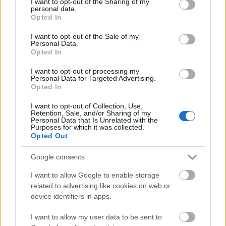
not limited to your visit or usage behaviour. You may click to
I want to opt-out of the Sharing of my
personal data.
grant or deny consent to Google and its third-party tags to
Opted In
VAGY
use your data for below specified purposes in below Google
consent section.
I want to opt-out of the Sale of my
Personal Data.
Opted In
I want to opt-out of processing my
Personal Data for Targeted Advertising.
Opted In
xtlight
11 éve
I want to opt-out of Collection, Use,
Retention, Sale, and/or Sharing of my
Nagyon jó, szemléletes, plasztikus írás.
Personal Data that Is Unrelated with the
Purposes for which it was collected.
Opted Out
Google consents
11 éve
Aranyos.
I want to allow Google to enable storage
Azért gondolom a szerző nem reméli, hogy az írása
related to advertising like cookies on web or
device identifiers in apps.
bármilyen meggyőző erővel bírna az asztrológiát
komolyan vevők körében.
I want to allow my user data to be sent to
Van egyáltalán arra példa (valaki tud mondani