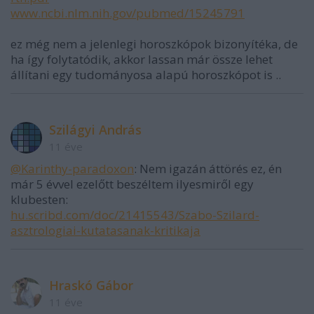
www.ncbi.nlm.nih.gov/pubmed/15245791
ez még nem a jelenlegi horoszkópok bizonyítéka, de
ha így folytatódik, akkor lassan már össze lehet
állítani egy tudományosa alapú horoszkópot is ..
Szilágyi András
11 éve
@Karinthy-paradoxon
: Nem igazán áttörés ez, én
már 5 évvel ezelőtt beszéltem ilyesmiről egy
klubesten:
hu.scribd.com/doc/21415543/Szabo-Szilard-
asztrologiai-kutatasanak-kritikaja
Hraskó Gábor
11 éve