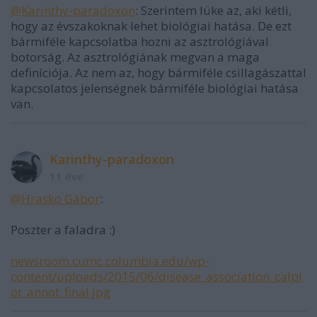
@Karinthy-paradoxon
: Szerintem lüke az, aki kétli,
hogy az évszakoknak lehet biológiai hatása. De ezt
bármiféle kapcsolatba hozni az asztrológiával
botorság. Az asztrológiának megvan a maga
definíciója. Az nem az, hogy bármiféle csillagászattal
kapcsolatos jelenségnek bármiféle biológiai hatása
van.
Karinthy-paradoxon
11 éve
@Hraskó Gábor
:
Poszter a faladra :)
newsroom.cumc.columbia.edu/wp-
content/uploads/2015/06/disease_association_calpl
ot_annot_final.jpg