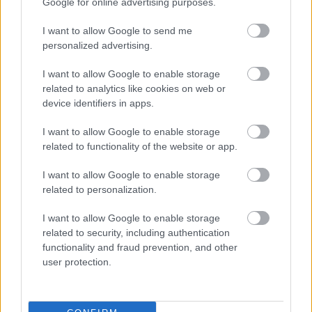
Google for online advertising purposes.
egyet), hogy valaki először őszintén úgy gondolta
(tudta, "hitte"?), hogy az asztrológia a valóságot leíró
I want to allow Google to send me
tudományos módszer és egy ilyen vagy hasonló érv
personalized advertising.
arról győzte meg , hogy téved?
I want to allow Google to enable storage
related to analytics like cookies on web or
device identifiers in apps.
Karinthy-paradoxon
11 éve
I want to allow Google to enable storage
Tudományos áttörés
related to functionality of the website or app.
----------------------------------
I want to allow Google to enable storage
"A hangulati zavarok kialakulásában szerepet
related to personalization.
játszhat a születés ideje, állítják magyar kutatók. A
felfedezés segíthet a betegségek okainak
I want to allow Google to enable storage
megértésében és hatékonyabb gyógyításában –
related to security, including authentication
állítják magyar kutatók.
functionality and fraud prevention, and other
user protection.
A nyáron születettek között kicsivel több a gyors
hangulatváltozásra hajlamosító temperamentum
a téliek között a depresszív