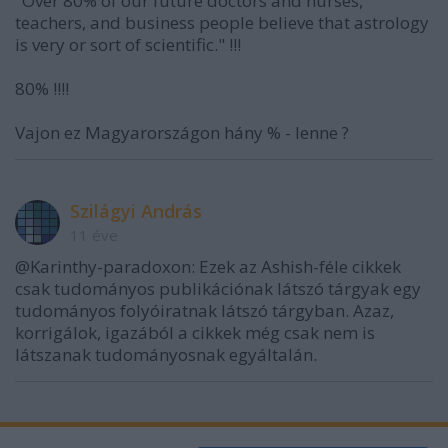
"Over 80% of our future doctors and nurses,
teachers, and business people believe that astrology
is very or sort of scientific." !!!
80% !!!!
Vajon ez Magyarországon hány % - lenne ?
Szilágyi András
11 éve
@Karinthy-paradoxon: Ezek az Ashish-féle cikkek
csak tudományos publikációnak látszó tárgyak egy
tudományos folyóiratnak látszó tárgyban. Azaz,
korrigálok, igazából a cikkek még csak nem is
látszanak tudományosnak egyáltalán.