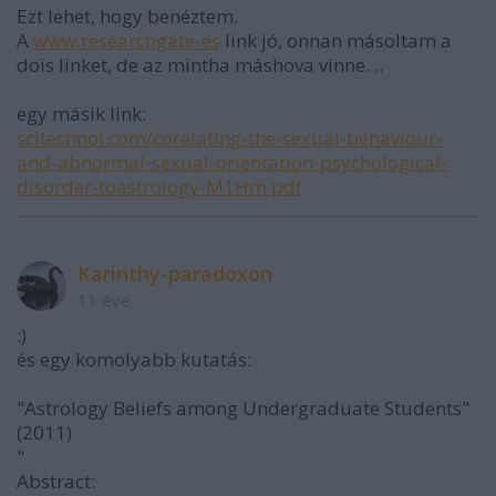
Ezt lehet, hogy benéztem.
A
www.researchgate-es
link jó, onnan másoltam a
dois linket, de az mintha máshova vinne. ..
egy másik link:
scitechnol.com/corelating-the-sexual-behaviour-
and-abnormal-sexual-orientation-psychological-
disorder-toastrology-M1Hm.pdf
Karinthy-paradoxon
11 éve
:)
és egy komolyabb kutatás:
"Astrology Beliefs among Undergraduate Students"
(2011)
"
Abstract: