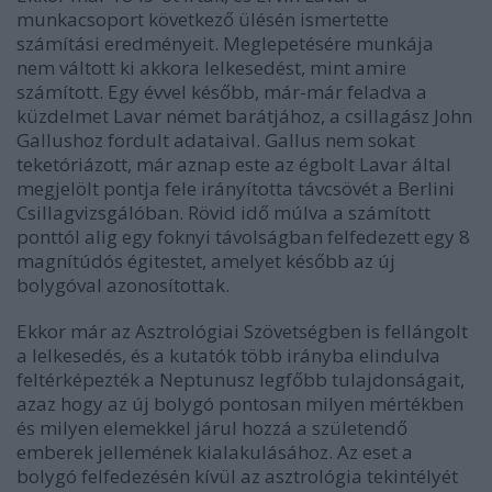
munkacsoport következő ülésén ismertette
számítási eredményeit. Meglepetésére munkája
nem váltott ki akkora lelkesedést, mint amire
számított. Egy évvel később, már-már feladva a
küzdelmet Lavar német barátjához, a csillagász John
Gallushoz fordult adataival. Gallus nem sokat
teketóriázott, már aznap este az égbolt Lavar által
megjelölt pontja fele irányította távcsövét a Berlini
Csillagvizsgálóban. Rövid idő múlva a számított
ponttól alig egy foknyi távolságban felfedezett egy 8
magnítúdós égitestet, amelyet később az új
bolygóval azonosítottak.
Ekkor már az Asztrológiai Szövetségben is fellángolt
a lelkesedés, és a kutatók több irányba elindulva
feltérképezték a Neptunusz legfőbb tulajdonságait,
azaz hogy az új bolygó pontosan milyen mértékben
és milyen elemekkel járul hozzá a születendő
emberek jellemének kialakulásához. Az eset a
bolygó felfedezésén kívül az asztrológia tekintélyét