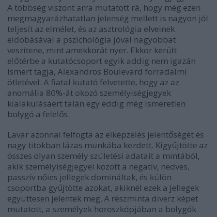
A többség viszont arra mutatott rá, hogy még ezen
megmagyarázhatatlan jelenség mellett is nagyon jól
teljesít az elmélet, és az asztrológia elveinek
eldobásával a pszichológia jóval nagyobbat
veszítene, mint amekkorát nyer. Ekkor került
előtérbe a kutatócsoport egyik addig nem igazán
ismert tagja, Alexandros Boulevard forradalmi
ötletével. A fiatal kutató felvetette, hogy az az
anomália 80%-át okozó személyiségjegyek
kialakulásáért talán egy eddig még ismeretlen
bolygó a felelős.
Lavar azonnal felfogta az elképzelés jelentőségét és
nagy titokban lázas munkába kezdett. Kigyűjtötte az
összes olyan személy születési adatait a mintából,
akik személyiségjegyei között a negatív, nedves,
passzív nőies jellegek domináltak, és külön
csoportba gyűjtötte azokat, akiknél ezek a jellegek
együttesen jelentek meg. A részminta diverz képet
mutatott, a személyek horoszkópjában a bolygók