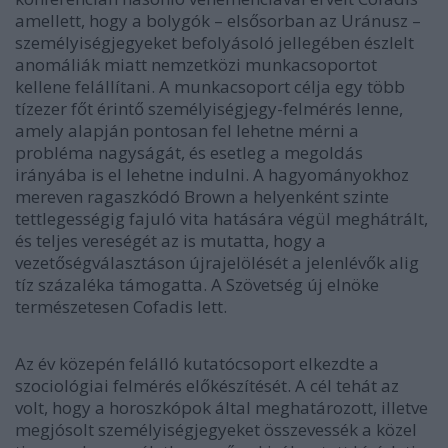
amellett, hogy a bolygók – elsősorban az Uránusz –
személyiségjegyeket befolyásoló jellegében észlelt
anomáliák miatt nemzetközi munkacsoportot
kellene felállítani. A munkacsoport célja egy több
tízezer főt érintő személyiségjegy-felmérés lenne,
amely alapján pontosan fel lehetne mérni a
probléma nagyságát, és esetleg a megoldás
irányába is el lehetne indulni. A hagyományokhoz
mereven ragaszkódó Brown a helyenként szinte
tettlegességig fajuló vita hatására végül meghátrált,
és teljes vereségét az is mutatta, hogy a
vezetőségválasztáson újrajelölését a jelenlévők alig
tíz százaléka támogatta. A Szövetség új elnöke
természetesen Cofadis lett.
Az év közepén felálló kutatócsoport elkezdte a
szociológiai felmérés előkészítését. A cél tehát az
volt, hogy a horoszkópok által meghatározott, illetve
megjósolt személyiségjegyeket összevessék a közel