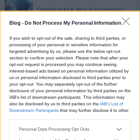
Szkeptikus Klub: Mire jó a tudomány?
Blog -
Do Not Process My Personal Information
If you wish to opt-out of the sale, sharing to third parties, or
Szkeptikus Klub: Sci-fi, tudomány és
processing of your personal or sensitive information for
társadalom
targeted advertising by us, please use the below opt-out
section to confirm your selection. Please note that after your
opt-out request is processed you may continue seeing
interest-based ads based on personal information utilized by
Szólj hozzá!
us or personal information disclosed to third parties prior to
your opt-out. You may separately opt-out of the further
A hozzászóláshoz be kell lépned!
disclosure of your personal information by third parties on the
IAB’s list of downstream participants. This information may
also be disclosed by us to third parties on the
IAB’s List of
Downstream Participants
that may further disclose it to other
third parties.
Please note that this website/app uses one or more Google
Personal Data Processing Opt Outs
services and may gather and store information including but