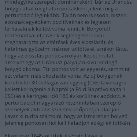
mindegyike szerepelt dominánsként, bár az Uránusz
bolygó által meghatározottakként jelent meg a
perturbáció leginkább. Talán nem is csoda, hiszen
azoknak egyébként pozitívaknak és légiesen
férfiasaknak kellett volna lenniük. Bonyolult
matematikai eljárások segítségével Lavar
meghatározta az eltérések éves eloszlását, és
hatalmas győzelmi mámor töltötte el, amikor látta,
hogy az eloszlás pontosan olyan képet mutat,
amelyet egy az Uránusz pályáján kívül keringő
bolygó okozna. Túl pontos volt az egyezés, semmint
azt valami más okozhatta volna. Az új bolygónak
körülbelül 30 csillagászati egység (CSE) távolságra
kellett keringenie a Naptól (a Föld Naptávolsága 1
CSE) és a keringési idő 160 év körülinek adódott. A
perturbációt magyarázó részmintában szereplő
személyek aktuális születési időpontjai alapján
Lavar ki tudta számolni, hogy az ismeretlen bolygó
jelenleg pontosan hol kell haladjon az égi ekliptikán.
Ekkor már 1845-öt írtak, és Ervin Lavar a