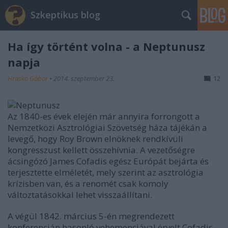
Szkeptikus blog
Ha így történt volna - a Neptunusz
napja
Hraskó Gábor
•
2014. szeptember 23.
12
Az 1840-es évek elején már annyira forrongott a
Nemzetközi Asztrológiai Szövetség háza tájékán a
levegő, hogy Roy Brown elnöknek rendkívüli
kongresszust kellett összehívnia. A vezetőségre
ácsingózó James Cofadis egész Európát bejárta és
terjesztette elméletét, mely szerint az asztrológia
krízisben van, és a renomét csak komoly
változtatásokkal lehet visszaállítani.
A végül 1842. március 5-én megrendezett
konferencián hasonló vehemenciával érvelt Cofadis