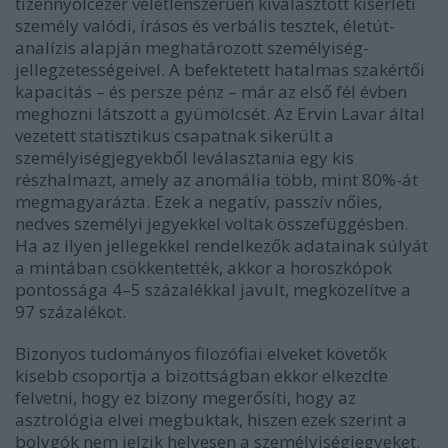
tizennyolcezer véletlenszerűen kiválasztott kísérleti
személy valódi, írásos és verbális tesztek, életút-
analízis alapján meghatározott személyiség-
jellegzetességeivel. A befektetett hatalmas szakértői
kapacitás – és persze pénz – már az első fél évben
meghozni látszott a gyümölcsét. Az Ervin Lavar által
vezetett statisztikus csapatnak sikerült a
személyiségjegyekből leválasztania egy kis
részhalmazt, amely az anomália több, mint 80%-át
megmagyarázta. Ezek a negatív, passzív nőies,
nedves személyi jegyekkel voltak összefüggésben.
Ha az ilyen jellegekkel rendelkezők adatainak súlyát
a mintában csökkentették, akkor a horoszkópok
pontossága 4
–
5 százalékkal javult, megközelítve a
97 százalékot.
Bizonyos tudományos filozófiai elveket követők
kisebb csoportja a bizottságban ekkor elkezdte
felvetni, hogy ez bizony megerősíti, hogy az
asztrológia elvei megbuktak, hiszen ezek szerint a
bolygók nem jelzik helyesen a személyiségjegyeket.