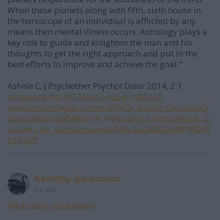
When these planets along with fifth, sixth house in
the horoscope of an individual is afflicted by any
means then mental illness occurs. Astrology plays a
key role to guide and enlighten the man and his
thoughts to get the right approach and put in the
best efforts to improve and achieve the goal."
Ashish C, J Psychother Psychol Disor 2014, 2:1
dx.doi.org/10.4172/2327-4654.1000102
www.researchgate.net/profile/Dr_Ashish_Chauhan2/
publication/268485554_Predicting_Psychological_Di
sorders_by_Astrology/links/546c6d2e0cf2c4819f205
cdb.pdf
Karinthy-paradoxon
11 éve
@Karinthy-paradoxon
: