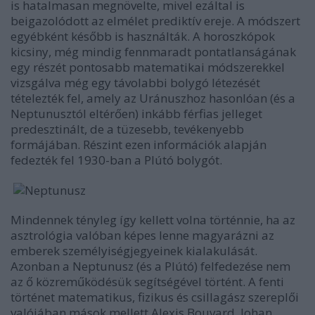
is hatalmasan megnövelte, mivel ezáltal is
beigazolódott az elmélet prediktív ereje. A módszert
egyébként később is használták. A horoszkópok
kicsiny, még mindig fennmaradt pontatlanságának
egy részét pontosabb matematikai módszerekkel
vizsgálva még egy távolabbi bolygó létezését
tételezték fel, amely az Uránuszhoz hasonlóan (és a
Neptunusztól eltérően) inkább férfias jelleget
predesztinált, de a tüzesebb, tevékenyebb
formájában. Részint ezen információk alapján
fedezték fel 1930-ban a Plútó bolygót.
Mindennek tényleg így kellett volna történnie, ha az
asztrológia valóban képes lenne magyarázni az
emberek személyiségjegyeinek kialakulását.
Azonban a Neptunusz (és a Plútó) felfedezése nem
az ő közreműködésük segítségével történt. A fenti
történet matematikus, fizikus és csillagász szereplői
valójában mások mellett Alexis Bouvard, Johan