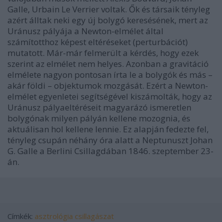
Galle, Urbain Le Verrier voltak. Ők és társaik tényleg
azért álltak neki egy új bolygó keresésének, mert az
Uránusz pályája a Newton-elmélet által
számítotthoz képest eltéréseket (perturbációt)
mutatott. Már-már felmerült a kérdés, hogy ezek
szerint az elmélet nem helyes. Azonban a gravitáció
elmélete nagyon pontosan írta le a bolygók és más –
akár földi – objektumok mozgását. Ezért a Newton-
elmélet egyenletei segítségével kiszámolták, hogy az
Uránusz pályaeltéréseit magyarázó ismeretlen
bolygónak milyen pályán kellene mozognia, és
aktuálisan hol kellene lennie. Ez alapján fedezte fel,
tényleg csupán néhány óra alatt a Neptunuszt Johan
G. Galle a Berlini Csillagdában 1846. szeptember 23-
án.
Címkék:
asztrológia
csillagászat