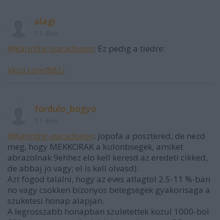
alagi
11 éve
@Karinthy-paradoxon
: Ez pedig a tiedre:
xkcd.com/882/
fordulo_bogyo
11 éve
@Karinthy-paradoxon
: Jopofa a posztered, de nezd
meg, hogy MEKKORAK a kulonbsegek, amiket
abrazolnak 9ehhez elo kell keresd az eredeti cikked,
de abbaj jo vagy; el is kell olvasd).
Azt fogod talalni, hogy az eves atlagtol 2.5-11 %-ban
no vagy csokken bizonyos betegsegek gyakorisaga a
szuketesi honap alapjan.
A legrosszabb honapban szuletettek kozul 1000-bol