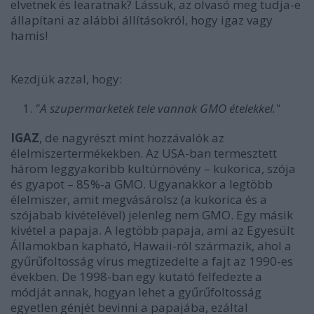
elvetnek és learatnak? Lássuk, az olvasó meg tudja-e
állapítani az alábbi állításokról, hogy igaz vagy
hamis!
Kezdjük azzal, hogy:
"A szupermarketek tele vannak GMO ételekkel."
IGAZ
, de nagyrészt mint hozzávalók az
élelmiszertermékekben. Az USA-ban termesztett
három leggyakoribb kultúrnövény – kukorica, szója
és gyapot – 85%-a GMO. Ugyanakkor a legtöbb
élelmiszer, amit megvásárolsz (a kukorica és a
szójabab kivételével) jelenleg nem GMO. Egy másik
kivétel a papaja. A legtöbb papaja, ami az Egyesült
Államokban kapható, Hawaii-ról származik, ahol a
gyűrűfoltosság vírus megtizedelte a fajt az 1990-es
években. De 1998-ban egy kutató felfedezte a
módját annak, hogyan lehet a gyűrűfoltosság
egyetlen génjét bevinni a papajába, ezáltal