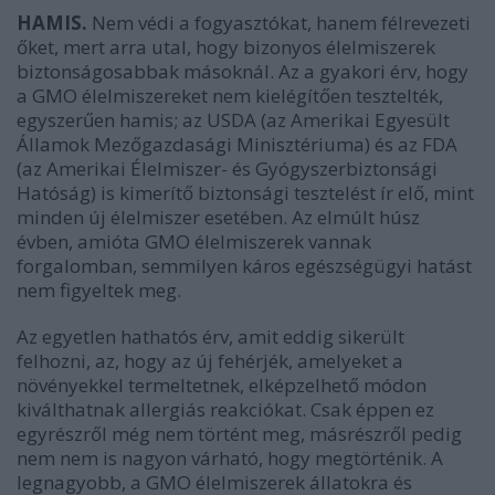
HAMIS.
Nem védi a fogyasztókat, hanem félrevezeti
őket, mert arra utal, hogy bizonyos élelmiszerek
biztonságosabbak másoknál. Az a gyakori érv, hogy
a GMO élelmiszereket nem kielégítően tesztelték,
egyszerűen hamis; az USDA (az Amerikai Egyesült
Államok Mezőgazdasági Minisztériuma) és az FDA
(az Amerikai Élelmiszer- és Gyógyszerbiztonsági
Hatóság) is kimerítő biztonsági tesztelést ír elő, mint
minden új élelmiszer esetében. Az elmúlt húsz
évben, amióta GMO élelmiszerek vannak
forgalomban, semmilyen káros egészségügyi hatást
nem figyeltek meg.
Az egyetlen hathatós érv, amit eddig sikerült
felhozni, az, hogy az új fehérjék, amelyeket a
növényekkel termeltetnek, elképzelhető módon
kiválthatnak allergiás reakciókat. Csak éppen ez
egyrészről még nem történt meg, másrészről pedig
nem nem is nagyon várható, hogy megtörténik. A
legnagyobb, a GMO élelmiszerek állatokra és