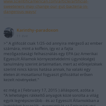
www.scientificamerican.com/article/artificial-
sweeteners-may-change-our-gut-bacteria-in-
dangerous-ways/
Karinthy-paradoxon
11 éve
>" A glifozát csak 1/25-öd annyira mérgező az ember
számára, mint a koffein, így ez a fajta
mezőgazdasági felhasználás egy EPA (az Amerikai
Egyesült Államok környezetvédelmi ügynöksége)
tanulmány szerint ártalmatlan, mert az előrejelzések
szerint nincs káros hatása annak, ha valaki egy
életen át mosatlanul fogyaszt glifozáttal erősen
kezelt növényeket."
ez még a ( February 17, 2015 ) álláspont, azóta a
"A lehetséges rákkeltő anyagok közé sorolta a világ
egyik legnépszerűbb - és az Egyesült Államokban a
legtöbbet használt - gyomirtóját az Egészségügyi