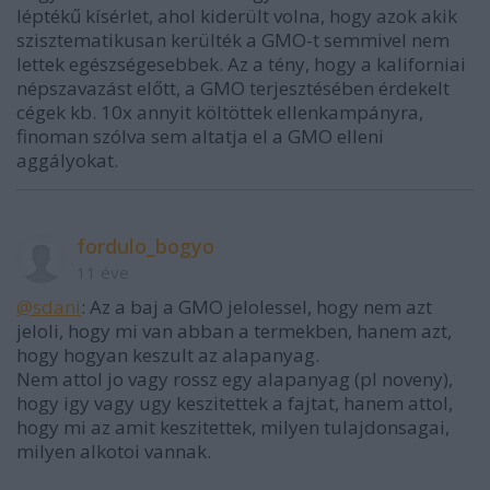
léptékű kísérlet, ahol kiderült volna, hogy azok akik
szisztematikusan kerülték a GMO-t semmivel nem
lettek egészségesebbek. Az a tény, hogy a kaliforniai
népszavazást előtt, a GMO terjesztésében érdekelt
cégek kb. 10x annyit költöttek ellenkampányra,
finoman szólva sem altatja el a GMO elleni
aggályokat.
fordulo_bogyo
11 éve
@sdani
: Az a baj a GMO jelolessel, hogy nem azt
jeloli, hogy mi van abban a termekben, hanem azt,
hogy hogyan keszult az alapanyag.
Nem attol jo vagy rossz egy alapanyag (pl noveny),
hogy igy vagy ugy keszitettek a fajtat, hanem attol,
hogy mi az amit keszitettek, milyen tulajdonsagai,
milyen alkotoi vannak.