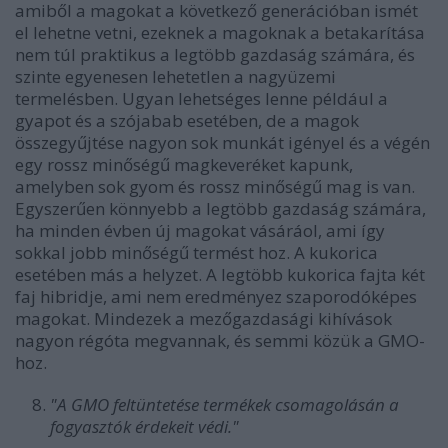
amiből a magokat a következő generációban ismét
el lehetne vetni, ezeknek a magoknak a betakarítása
nem túl praktikus a legtöbb gazdaság számára, és
szinte egyenesen lehetetlen a nagyüzemi
termelésben. Ugyan lehetséges lenne például a
gyapot és a szójabab esetében, de a magok
összegyűjtése nagyon sok munkát igényel és a végén
egy rossz minőségű magkeveréket kapunk,
amelyben sok gyom és rossz minőségű mag is van.
Egyszerűen könnyebb a legtöbb gazdaság számára,
ha minden évben új magokat vásáráol, ami így
sokkal jobb minőségű termést hoz. A kukorica
esetében más a helyzet. A legtöbb kukorica fajta két
faj hibridje, ami nem eredményez szaporodóképes
magokat. Mindezek a mezőgazdasági kihívások
nagyon régóta megvannak, és semmi közük a GMO-
hoz.
"A GMO feltüntetése termékek csomagolásán a
fogyasztók érdekeit védi."