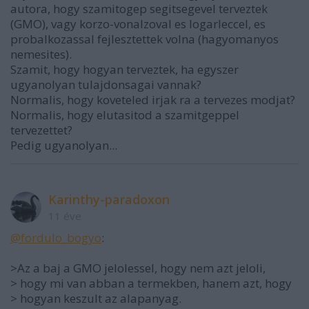
autora, hogy szamitogep segitsegevel terveztek
(GMO), vagy korzo-vonalzoval es logarleccel, es
probalkozassal fejlesztettek volna (hagyomanyos
nemesites).
Szamit, hogy hogyan terveztek, ha egyszer
ugyanolyan tulajdonsagai vannak?
Normalis, hogy koveteled irjak ra a tervezes modjat?
Normalis, hogy elutasitod a szamitgeppel
tervezettet?
Pedig ugyanolyan...
Karinthy-paradoxon
11 éve
@fordulo_bogyo
:
>Az a baj a GMO jelolessel, hogy nem azt jeloli,
> hogy mi van abban a termekben, hanem azt, hogy
> hogyan keszult az alapanyag.