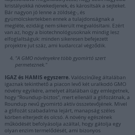
kristályokká növekedjenek, és károsítsák a sejteket.
Bár nagyon jó lenne a zöldség-, és
gyümölcskertekben ennek a tulajdonságnak a
megléte, ezidáig nem sikerült megvalósítani. Ezért
van az, hogy a biotechnológusoknak mindig lesz
elfoglaltságuk: minden sikeresen befejezett
projektre jut száz, ami kudarccal végződik.
"A GMO növényekre több gyomirtó szert
permeteznek."
IGAZ és HAMIS egyszerre.
Valószínűleg általában
igaznak tekinthető a piacon levő két uralkodó GMO
növény egyikére, amelyet általában úgy emlegetnek,
hogy “Roundup-biztos”, mert ellenáll a glifozátnak, a
Roundup nevű gyomirtó aktív összetevőjének. Mivel
a glifozát szabadalma lejárt, manapság széles
körben elterjedt és olcsó. A növény egészének
működését befolyásolja azáltal, hogy gátolja egy
olyan enzim termelődését, ami bizonyos