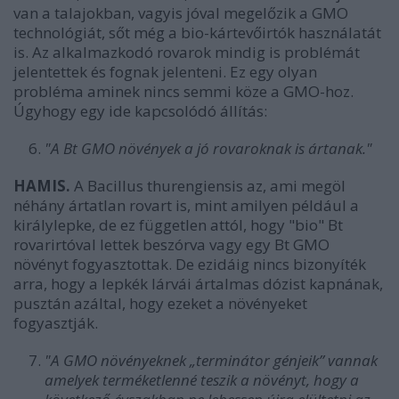
van a talajokban, vagyis jóval megelőzik a GMO
technológiát, sőt még a bio-kártevőirtók használatát
is. Az alkalmazkodó rovarok mindig is problémát
jelentettek és fognak jelenteni. Ez egy olyan
probléma aminek nincs semmi köze a GMO-hoz.
Úgyhogy egy ide kapcsolódó állítás:
"A Bt GMO növények a jó rovaroknak is ártanak."
HAMIS.
A Bacillus thurengiensis az, ami megöl
néhány ártatlan rovart is, mint amilyen például a
királylepke, de ez független attól, hogy "bio" Bt
rovarirtóval lettek beszórva vagy egy Bt GMO
növényt fogyasztottak. De ezidáig nincs bizonyíték
arra, hogy a lepkék lárvái ártalmas dózist kapnának,
pusztán azáltal, hogy ezeket a növényeket
fogyasztják.
"A GMO növényeknek „terminátor génjeik” vannak
amelyek terméketlenné teszik a növényt, hogy a