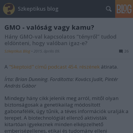
Szkeptikus blog
GMO - valóság vagy kamu?
Hány GMO-val kapcsolatos “tényről” tudod
eldönteni, hogy valóban igaz-e?
Szkeptikus Blog
•
2015. április 09.
26
A
"Skeptoid" című podcast 454. részének
átirata.
Írta: Brian Dunning. Fordította: Kovács Judit, Pintér
András Gábor
Mindegy hány cikk jelenik meg arról, mitől olyan
biztonságosak a genetikailag módosított
gabonafélék, úgy tűnik, a téves információk uralják a
terepet. A biotechnológiát ellenző aktivisták
kitartóan igyekeznek minden elképzelhető
emberiségellenes, etikai és tudomány elleni