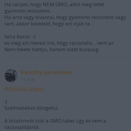
Ha rairjak, hogy NEM GMO, attol meg lehet
gyomirto rezisztens.
Ha arra vagy kivancsi, hogy gyomirto rezisztens vagy
sem, akkor koveteld, hogy ezt irjak ra...
falra borso :-(
es meg azt mered irni, hogy racionalis... nem az.
Nem fekete hattyu, hanem sotet butasag.
Karinthy-paradoxon
11 éve
@fordulo_bogyo
:
:)
Szalmabábot döngetsz.
A bizalomról szól a GMO label ügy és nem a
racionalitásról.