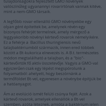
tulajdonságokra fejlesztett GMO növények
valószínűleg ugyanannyi rovarirtónak vannak kitéve,
mint a nem-GMO társaik.
A legfőbb rovar-ellenálló GMO növényekbe egy
olyan gént építettek be, amelynek révén egy
bizonyos fehérjét termelnek, amely mérgező a
leggyakoribb növényi kértevő rovarok némelyikére.
Ez a fehérje a Bacillus thuringiensis nevű
talajbaktériumból származik, innen ered többek
között a Bt-kukorica elnevezés is. A B.t. természetes
módon megtalálható a talajban, és a "bio"-
kártevőirtók fő aktív összetevője. Vagyis a GMO-val
egyszerűen csak egy lépést megspórolunk a
folyamatból: ahelyett, hogy beszórnánk a
termőföldet Bt-vel, egyenesen a növénybe építjük be
a hatóanyagot.
Ám az evolúció ismét felüti csúnya fejét. Azok a
kártevő rovarok, amelyek ellenállók a Bt-vel
szemben, azóta léteznek, amióta a baktérium jelen