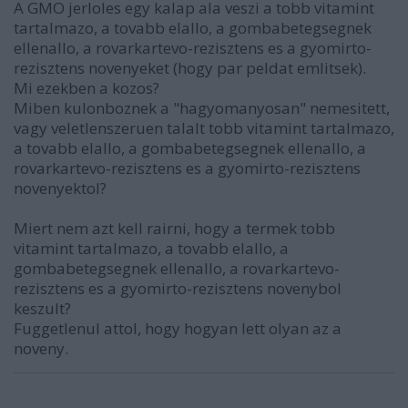
A GMO jerloles egy kalap ala veszi a tobb vitamint
tartalmazo, a tovabb elallo, a gombabetegsegnek
ellenallo, a rovarkartevo-rezisztens es a gyomirto-
rezisztens novenyeket (hogy par peldat emlitsek).
Mi ezekben a kozos?
Miben kulonboznek a "hagyomanyosan" nemesitett,
vagy veletlenszeruen talalt tobb vitamint tartalmazo,
a tovabb elallo, a gombabetegsegnek ellenallo, a
rovarkartevo-rezisztens es a gyomirto-rezisztens
novenyektol?
Miert nem azt kell rairni, hogy a termek tobb
vitamint tartalmazo, a tovabb elallo, a
gombabetegsegnek ellenallo, a rovarkartevo-
rezisztens es a gyomirto-rezisztens novenybol
keszult?
Fuggetlenul attol, hogy hogyan lett olyan az a
noveny.