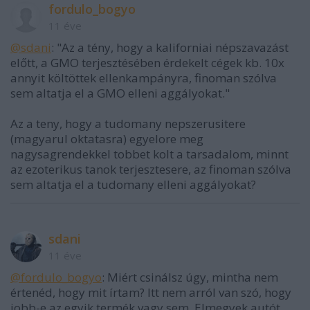
fordulo_bogyo
11 éve
@sdani
: "Az a tény, hogy a kaliforniai népszavazást
előtt, a GMO terjesztésében érdekelt cégek kb. 10x
annyit költöttek ellenkampányra, finoman szólva
sem altatja el a GMO elleni aggályokat."
Az a teny, hogy a tudomany nepszerusitere
(magyarul oktatasra) egyelore meg
nagysagrendekkel tobbet kolt a tarsadalom, minnt
az ezoterikus tanok terjesztesere, az finoman szólva
sem altatja el a tudomany elleni aggályokat?
sdani
11 éve
@fordulo_bogyo
: Miért csinálsz úgy, mintha nem
értenéd, hogy mit írtam? Itt nem arról van szó, hogy
jobb-e az egyik termék vagy sem. Elmegyek autót