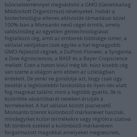
bűncselekménnyel megvádolni a GMO (Genetikailag
Módosított Organizmus) növényeket. Habár a
biotechnológia-ellenes aktivisták támadásai közel
100%-ban a Monsanto nevű céget érintik, amely
valószínűleg az egyetlen géntechnológiával
foglalkozó cég, amit az emberek többsége ismer, a
vállalat valójában csak egyike a hat legnagyobb
GMO-fejlesztő cégnek, a DuPont-Pioneer, a Syngenta,
a Dow Agrosciences, a BASF és a Bayer Cropscience
mellett. Ezen a haton kívül még kb. húsz kisebb cég
van szerte a világon ami ebben az üzletágban
érdekelt. De senki ne gondolja azt, hogy csak úgy
besétál a legközelebbi faiskolába és ilyen név alatt
fog magokat találni: mint a legtöbb gyártó, ők is
különféle vásárlóbarát neveken árulják a
termékeiket. A hat vállalat között piacvezető
Monsanto tizenöt különböző márkanevet használ,
mindegyiket külön termékekre vagy régiókra szabva.
Mi történik ezekkel a különböző márkanéven
forgalmazott magokkal amelyeket megvesznek,