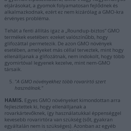
eljárásokat, a gyomok folyamatosan fejlődnek és
alkalmazkodnak, ezért ez nem kizárólag a GMO-kra
érvényes probléma.
Tehát a fenti állítás igaz a „Roundup-biztos” GMO
termékek esetében: ezeket valószínűbb, hogy
glifozáttal permetezik. De azon GMO növények
esetében, amelyeket más céllal terveztek, mint hogy
ellenálljanak a glifozátnak, nem indokolt, hogy több
gyomirtóval legyenek kezelve, mint nem-GMO
társaik.
"A GMO növényekhez több rovarirtó szert
használnak."
HAMIS.
Egyes GMO növényeket kimondottan arra
fejlesztettek ki, hogy ellenálljanak a
rovarkártevőknek, így használatukkal éppenséggel
kevesebb rovarirtóra van szükség (sőt, gyakran
egyáltalán nem is szükséges). Azonban az egyéb