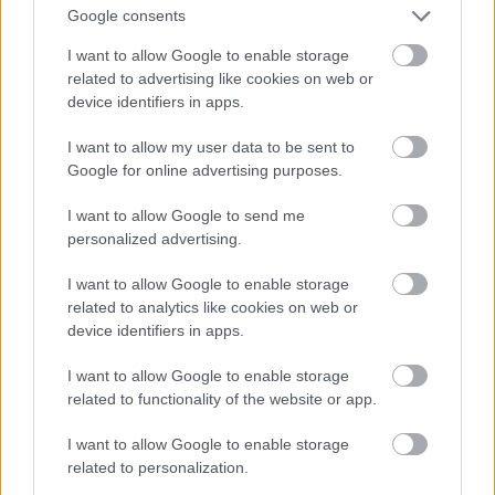
Google consents
Charles, D. "Top Five Myths Of Genetically Modified
I want to allow Google to enable storage
Seeds, Busted."
The Salt.
National Public Radio, 18
related to advertising like cookies on web or
Oct. 2012. Web. 2 Aug. 2014.
device identifiers in apps.
http://www.npr.org/blogs/thesalt/2012/10/18/163034
five-myths-of-genetically-modified-seeds-busted
I want to allow my user data to be sent to
Google for online advertising purposes.
Editors. "Genetic Engineering Companies."
Resources.
Biology Fortified, 2 Jul. 2014. Web. 2 Aug. 2014.
I want to allow Google to send me
http://www.biofortified.org/resources/genetic-
personalized advertising.
engineering-companies
I want to allow Google to enable storage
EPA. "Major Crops Grown in the United States."
Ag
related to analytics like cookies on web or
101.
U.S. Environmental Protection Agency, 11 Apr.
device identifiers in apps.
2013. Web. 2 Aug. 2014.
I want to allow Google to enable storage
http://www.epa.gov/oecaagct/ag101/cropmajor.html
related to functionality of the website or app.
Harmon, A. "A Race to Save the Orange by Altering Its
I want to allow Google to enable storage
DNA."
The New York Times.
28 Jul. 2013, Volume 162,
related to personalization.
Number 56,211: 1, 16-17.