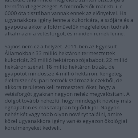
termőföld egészségét. A földművelők már kb. i. e
6000 óta tisztában vannak ennek az előnyeivel. Ha
ugyanakkora igény lenne a kukoricára, a szójára és a
gyapotra akkor a földművelők megfelelően tudnák
alkalmazni a vetésforgót, és minden remek lenne.
Sajnos nem ez a helyzet. 2011-ben az Egyesült
Államokban 33 millió hektáron termesztettek
kukoricát, 29 millió hektáron szójababot, 22 millió
hektáron szénát, 18 millió hektáron búzát, de
gyapotot mindössze 4 millió hektáron. Rengeteg
élelmiszer és ipari termék származik ezekből, de
akkora területen kell termeszteni őket, hogy a
vetésforgót gyakran nagyon nehéz megvalósítani. A
dolgot tovább nehezíti, hogy mindegyik növény más
éghajlaton és más talajban fejlődik jól. Nagyon
nehéz két vagy több olyan növényt találni, amire
közel ugyanakkora igény van és egyazon ökológiai
körülményeket kedveli.