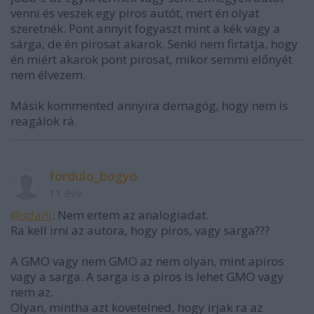
venni és veszek egy piros autót, mert én olyat
szeretnék. Pont annyit fogyaszt mint a kék vagy a
sárga, de én pirosat akarok. Senki nem firtatja, hogy
én miért akarok pont pirosat, mikor semmi előnyét
nem élvezem.
Másik kommented annyira demagóg, hogy nem is
reagálok rá.
fordulo_bogyo
11 éve
@sdani
: Nem ertem az analogiadat.
Ra kell irni az autora, hogy piros, vagy sarga???
A GMO vagy nem GMO az nem olyan, mint apiros
vagy a sarga. A sarga is a piros is lehet GMO vagy
nem az.
Olyan, mintha azt kovetelned, hogy irjak ra az