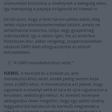
immunitást biztosítva a növénynek a betegség ellen,
így manapság a papaja virágkorát éli Hawaii-n.
De túl azon, hogy a fenti három példa adott, elég
nehéz olyan élelmiszerterméket találni, amely ne
tartalmazna kukorica, szója, vagy gyapotmag
származékot, így a válasz igen. Ha az amerikai
földrészen élsz, akkor rengeteg, szupermarketben
vásárolt GMO ételt elfogyasztottál az elmúlt
évtizedekben.
"A GMO monokultúrához vezet."
HAMIS.
A kereslet és a kínálat az, ami
monokultúrához vezet, ennek pedig semmi köze
sincs a GMO-khoz. A monokultúra azt jelenti, hogy
ugyanazt a növényt vetik el újra és újra ugyanazon a
területen, vetésforgó nélkül. Az elvetett növények
váltogatása révén megelőzi, hogy egy adott növény
leggyakoribb kórokozói és kártevői megvessék a
lábukat, valamint a megfelelő szinten biztosítja a