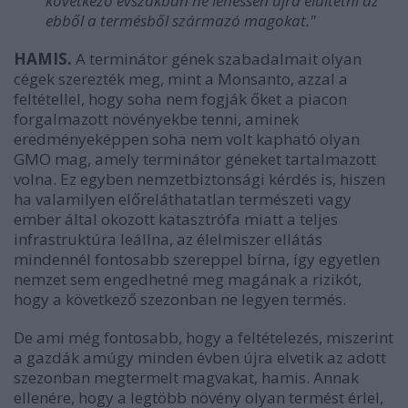
következő évszakban ne lehessen újra elültetni az
ebből a termésből származó magokat."
HAMIS.
A terminátor gének szabadalmait olyan
cégek szerezték meg, mint a Monsanto, azzal a
feltétellel, hogy soha nem fogják őket a piacon
forgalmazott növényekbe tenni, aminek
eredményeképpen soha nem volt kapható olyan
GMO mag, amely terminátor géneket tartalmazott
volna. Ez egyben nemzetbiztonsági kérdés is, hiszen
ha valamilyen előreláthatatlan természeti vagy
ember által okozott katasztrófa miatt a teljes
infrastruktúra leállna, az élelmiszer ellátás
mindennél fontosabb szereppel bírna, így egyetlen
nemzet sem engedhetné meg magának a rizikót,
hogy a következő szezonban ne legyen termés.
De ami még fontosabb, hogy a feltételezés, miszerint
a gazdák amúgy minden évben újra elvetik az adott
szezonban megtermelt magvakat, hamis. Annak
ellenére, hogy a legtöbb növény olyan termést érlel,