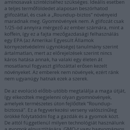
aminosavak szintéziséhez szükséges. Ideális esetben
a teljes termőföldedet alaposan beszórhatod
glifozáttal, és csak a „Roundup-biztos” növényeid
maradnak meg. Gyomnövények nem. A glifozát csak
1/25-öd annyira mérgező az ember számára, mint a
koffein, így ez a fajta mezőgazdasági felhasználás
egy EPA (az Amerikai Egyesült Államok
környezetvédelmi ügynöksége) tanulmány szerint
ártalmatlan, mert az előrejelzések szerint nincs
káros hatása annak, ha valaki egy életen át
mosatlanul fogyaszt glifozáttal erősen kezelt
növényeket. Az emberek nem növények, ezért ránk
nem ugyanúgy hatnak ezek a szerek.
De az evolúció előbb-utóbb megtalálja a maga útját,
így elkezdtek megjelenni olyan gyomnövények,
amelyek természetes úton fejlődtek “Roundup-
biztossá”. Ez a fegyverkezési verseny valószínűleg
örökké folytatódni fog a gazdák és a gyomok közt.
De attól függetlenül milyen technológiát használunk
a gyomok elpusztítására, GMO-t vagy hagyományos