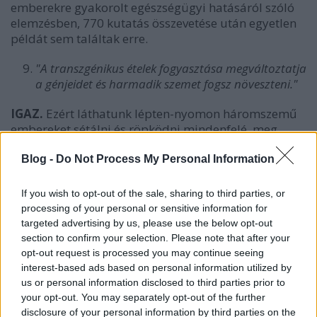
emberekre gyakorolt egészségügyi hatásáról szóló
elemzésben, 770 kutatás összevetése után egyetlen
példát sem találtak erre.
"A transzgénikus ételek fogyasztása megváltoztatja
a génjeidet és harmadik szemet fogsz növeszteni."
IGAZ.
Ezért láthatunk lépten-nyomon háromszemű
embereket sétálni és röpködni mindenfelé, meg
falakon átmutálódni.
Blog -
Do Not Process My Personal Information
Nyilvánvaló, hogy csak gúnyolódom. A valódi válasz
az, hogy HAMIS. Amikor valamit megeszel, a tested
If you wish to opt-out of the sale, sharing to third parties, or
nem építi be az elfogyasztott élelemben lévő géneket
processing of your personal or sensitive information for
a saját DNS-edbe. Az emésztőrendszer teljesen
targeted advertising by us, please use the below opt-out
másként működik. A táplálékkal a testedbe kerülő
section to confirm your selection. Please note that after your
gének az emésztés során alkotóelemeikre,
opt-out request is processed you may continue seeing
nukleotidokra bomlanak. Nincs olyan mechanizmus,
interest-based ads based on personal information utilized by
aminek folytán az emésztőrendszereden lebontás
us or personal information disclosed to third parties prior to
nélkül áthaladó gének, valamilyen komplex
your opt-out. You may separately opt-out of the further
disclosure of your personal information by third parties on the
génbeültetés eredményeként átvehetnék az uralmat