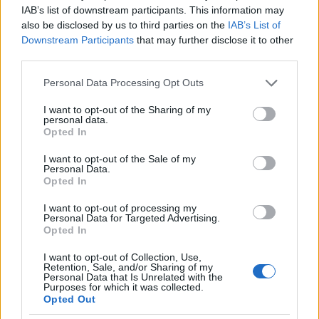
IAB’s list of downstream participants. This information may
a tested felett. Ez egy jó sci-finek elment John
also be disclosed by us to third parties on the
IAB’s List of
Carpenter A dolog c. regényében, de a valóságban az
Downstream Participants
that may further disclose it to other
emésztés nem így működik.
third parties.
Tehát egyél bátran! Fogyaszd élvezettel a csemege
Please note that this website/app uses one or more Google
Personal Data Processing Opt Outs
kukoricát és örvendj, mert valószínűleg nem vagy
services and may gather and store information including but
csak nagyon kevés gyomirtóval és rovarirtóval
not limited to your visit or usage behaviour. You may click to
I want to opt-out of the Sharing of my
permetezték be, amiatt pedig végképp ne aggódj,
personal data.
grant or deny consent to Google and its third-party tags to
Opted In
hogy harmadik szemed nőhet.
use your data for below specified purposes in below Google
consent section.
I want to opt-out of the Sale of my
A cikket a szerző engedélyével fordítottuk le és tesszük
Personal Data.
közzé.
Opted In
I want to opt-out of processing my
© 2015 Skeptoid Media, Inc.
Copyright information
Personal Data for Targeted Advertising.
Opted In
I want to opt-out of Collection, Use,
Retention, Sale, and/or Sharing of my
Felhasznált irodalom
Personal Data that Is Unrelated with the
Purposes for which it was collected.
Opted Out
Borel, B. "Core Truths."
Popular Science.
1 Jul. 2014,
Volume 285, Number 1: 56-59.