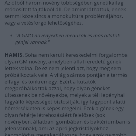
Az ötből három növény többségében genetikailag
módosított fajtákból áll. De amint láthattuk, ennek
semmi köze sincs a monokultúra problémájához,
vagy a vetésforgó lehetőségéhez.
"A GMO növényekben medúzák és más állatok
génjei vannak."
HAMIS.
Soha nem került kereskedelmi forgalomba
olyan GM növény, amelyben állati eredetű gének
lettek volna. De ez nem jelenti azt, hogy meg sem
próbálkoztak vele. A világ számos pontján a termés
elfagy, és tönkremegy. Ezért a kutatók
megpróbálkoztak azzal, hogy olyan géneket
ültessenek be növényekbe, melyek a téli lepényhal
fagyálló képességét biztosítják, így fagypont alatti
hőmérsékleten is képes megélni. Ezek a gének egy
olyan fehérje létrehozásáért felelősek (sok
növényben, állatban, gombában és baktériumban is
jelen vannak), ami az apró jégkristályokhoz
kapcsolódva megakadályozza, hogy azok nagyobb