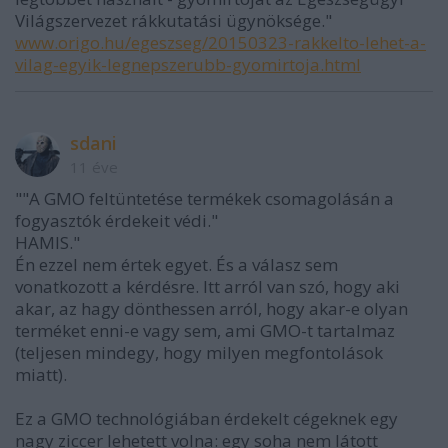
Világszervezet rákkutatási ügynöksége."
www.origo.hu/egeszseg/20150323-rakkelto-lehet-a-
vilag-egyik-legnepszerubb-gyomirtoja.html
sdani
11 éve
""A GMO feltüntetése termékek csomagolásán a
fogyasztók érdekeit védi."
HAMIS."
Én ezzel nem értek egyet. És a válasz sem
vonatkozott a kérdésre. Itt arról van szó, hogy aki
akar, az hagy dönthessen arról, hogy akar-e olyan
terméket enni-e vagy sem, ami GMO-t tartalmaz
(teljesen mindegy, hogy milyen megfontolások
miatt).
Ez a GMO technológiában érdekelt cégeknek egy
nagy ziccer lehetett volna: egy soha nem látott