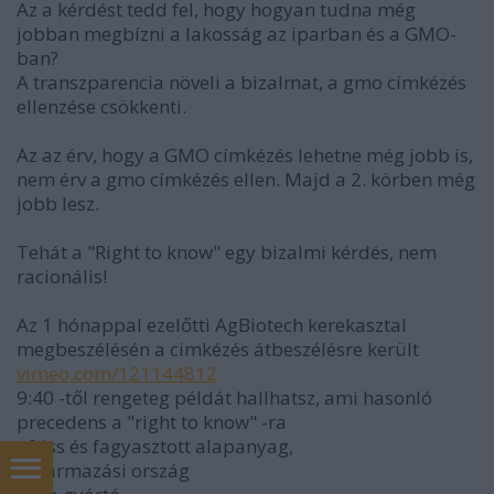
Az a kérdést tedd fel, hogy hogyan tudna még
jobban megbízni a lakosság az iparban és a GMO-
ban?
A transzparencia növeli a bizalmat, a gmo címkézés
ellenzése csökkenti.
Az az érv, hogy a GMO címkézés lehetne még jobb is,
nem érv a gmo címkézés ellen. Majd a 2. körben még
jobb lesz.
Tehát a "Right to know" egy bizalmi kérdés, nem
racionális!
Az 1 hónappal ezelőtti AgBiotech kerekasztal
megbeszélésén a cimkézés átbeszélésre került
vimeo.com/121144812
9:40 -től rengeteg példát hallhatsz, ami hasonló
precedens a "right to know" -ra
- friss és fagyasztott alapanyag,
- származási ország