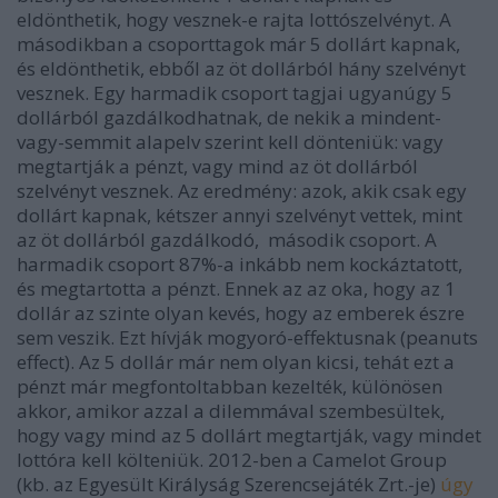
eldönthetik, hogy vesznek-e rajta lottószelvényt. A
másodikban a csoporttagok már 5 dollárt kapnak,
és eldönthetik, ebből az öt dollárból hány szelvényt
vesznek. Egy harmadik csoport tagjai ugyanúgy 5
dollárból gazdálkodhatnak, de nekik a mindent-
vagy-semmit alapelv szerint kell dönteniük: vagy
megtartják a pénzt, vagy mind az öt dollárból
szelvényt vesznek. Az eredmény: azok, akik csak egy
dollárt kapnak, kétszer annyi szelvényt vettek, mint
az öt dollárból gazdálkodó, második csoport.
A
harmadik csoport 87%-a inkább nem kockáztatott,
és megtartotta a pénzt.
Ennek az az oka, hogy az 1
dollár az szinte olyan kevés, hogy az emberek észre
sem veszik. Ezt hívják mogyoró-effektusnak (peanuts
effect). Az 5 dollár már nem olyan kicsi, tehát ezt a
pénzt már megfontoltabban kezelték, különösen
akkor, amikor azzal a dilemmával szembesültek,
hogy vagy mind az 5 dollárt megtartják, vagy mindet
lottóra kell költeniük. 2012-ben a Camelot Group
(kb. az Egyesült Királyság Szerencsejáték Zrt.-je)
úgy