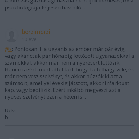
A lottózás gazdasági haszna mondjuk kérdéses, de a
pszichológiája teljesen hasonló....
borzimorzi
10 éve
@s
: Pontosan. Ha ugyanis az ember már pár évig,
vagy akár csak pár hónapig lottózott ugyanazokkal a
számokkal, akkor már nem a nyerésért lottózik.
Hanem azért, mert attól tart, hogy ha felhagy vele, és
már nem vesz szelvényt, és akkor húzzák ki azt a
számsort, amellyel évekig játszott, akkor infarktust
kap, vagy bedilizik. Ezért inkább megveszi azt a
nyüves szelvényt ezen a héten is...
Üdv:
b