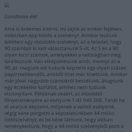
Gondtalan élet
Arra is érdemes kitérni, mi zajlik az ember fejében,
miközben épp kitölti a szelvényt. Amikor leülünk
kitölteni egy ötöslottó-szelvényt, az a feladat, hogy
90 számból ki kell választanunk 5-öt. Az 5 és a 90
olyan kicsi számok, amelyekkel a valóságban még
találkozunk. Van elképzelésünk arról, mennyi az a
90, pl. magunk elé tudunk képzelni egy olyan százas
papírzsebkendőt, amiből tízet már kivettünk. Amikor
már jóval nagyobb számokról beszélünk,
átugrunk
egy érzékelési korlátot, amihez nem tudunk
viszonyítani
. Példának okáért, az ötöslottó
főnyereményére az esélyünk 1:
43 949 268
. Tehát ha
el akarjuk képzelni, milyenek a valódi esélyeink,
végig kéne pörgetni a képzeletünkben 44 millió
lottószelvényt, és be kéne látnunk, hogy abban
reménykedünk, hogy a 44 millió szelvényből pont a