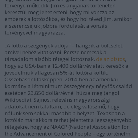
törvénye működik. Jim és anyjának történetén
keresztül meg lehet érteni, hogy mi vonzza az
emberek a lottózókba, és hogy hol téved Jim, amikor
a szerencséjük jobbra fordulását a vonzás
törvényével magyarázza.
„A lottó a szegények adója”
–
hangzik a bölcselet,
amivel nehéz vitatkozni. Persze nemcsak a
társadalom alsóbb rétegei lottóznak,
de az biztos
,
hogy az USA-ban a 12.400 dollár/év alatt keresők a
jövedelmük átlagosan 5%-át lottóra költik.
Összehasonlításképpen: 2014-ben az amerikai
kormány a létminimum összegét egy négyfős család
esetében 23.850 dollár/évnél húzza meg (angol
Wikipedia). Sajnos, releváns magyarországi
adatokat nem találtam, de elég valószínű, hogy
nálunk sem sokkal másabb a helyzet. Texasban a
lottóláz már akkora terhet jelentett a legszegényebb
rétegekre, hogy az NAACP (National Association for
the Advancement of Colored People
–
egy történelmi