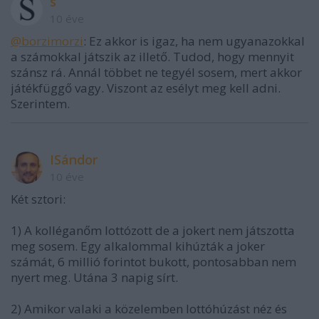
s
10 éve
@borzimorzi
: Ez akkor is igaz, ha nem ugyanazokkal
a számokkal játszik az illető. Tudod, hogy mennyit
szánsz rá. Annál többet ne tegyél sosem, mert akkor
játékfüggő vagy. Viszont az esélyt meg kell adni.
Szerintem.
ISándor
10 éve
Két sztori:
1) A kolléganőm lottózott de a jokert nem játszotta
meg sosem. Egy alkalommal kihúzták a joker
számát, 6 millió forintot bukott, pontosabban nem
nyert meg. Utána 3 napig sírt.
2) Amikor valaki a közelemben lottóhúzást néz és