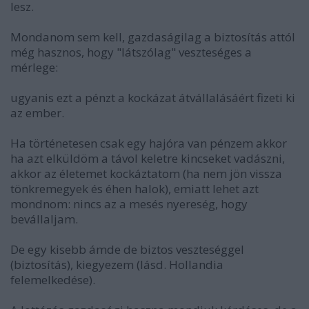
lesz.
Mondanom sem kell, gazdaságilag a biztosítás attól
még hasznos, hogy "látszólag" veszteséges a
mérlege:
ugyanis ezt a pénzt a kockázat átvállalásáért fizeti ki
az ember.
Ha történetesen csak egy hajóra van pénzem akkor
ha azt elküldöm a távol keletre kincseket vadászni,
akkor az életemet kockáztatom (ha nem jön vissza
tönkremegyek és éhen halok), emiatt lehet azt
mondnom: nincs az a mesés nyereség, hogy
bevállaljam.
De egy kisebb ámde de biztos veszteséggel
(biztosítás), kiegyezem (lásd. Hollandia
felemelkedése).