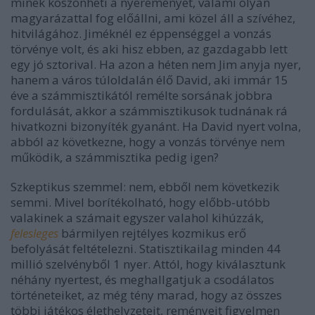
minek köszönheti a nyereményét, valami olyan
magyarázattal fog előállni, ami közel áll a szívéhez,
hitvilágához. Jiméknél ez éppenséggel a vonzás
törvénye volt, és aki hisz ebben, az gazdagabb lett
egy jó sztorival. Ha azon a héten nem Jim anyja nyer,
hanem a város túloldalán élő David, aki immár 15
éve a számmisztikától remélte sorsának jobbra
fordulását, akkor a számmisztikusok tudnának rá
hivatkozni bizonyíték gyanánt. Ha David nyert volna,
abból az következne, hogy a vonzás törvénye nem
működik, a számmisztika pedig igen?
Szkeptikus szemmel: nem, ebből nem következik
semmi. Mivel borítékolható, hogy előbb-utóbb
valakinek a számait egyszer valahol kihúzzák,
felesleges
bármilyen rejtélyes kozmikus erő
befolyását feltételezni. Statisztikailag minden 44
millió szelvényből 1 nyer. Attól, hogy kiválasztunk
néhány nyertest, és meghallgatjuk a csodálatos
történeteiket, az még tény marad, hogy az összes
többi játékos élethelyzeteit, reményeit figyelmen