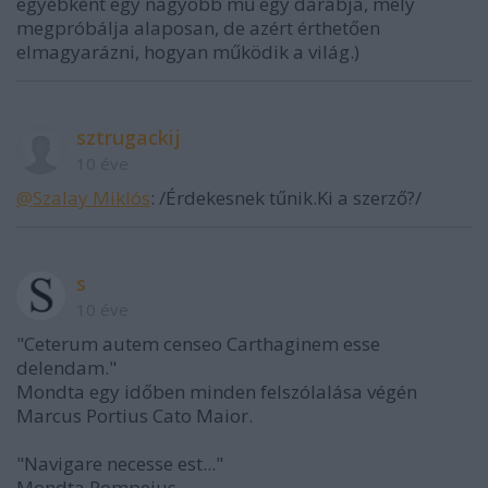
egyébként egy nagyobb mű egy darabja, mely
megpróbálja alaposan, de azért érthetően
elmagyarázni, hogyan működik a világ.)
sztrugackij
10 éve
@Szalay Miklós
: /Érdekesnek tűnik.Ki a szerző?/
s
10 éve
"Ceterum autem censeo Carthaginem esse
delendam."
Mondta egy időben minden felszólalása végén
Marcus Portius Cato Maior.
"Navigare necesse est..."
Mondta Pompeius.