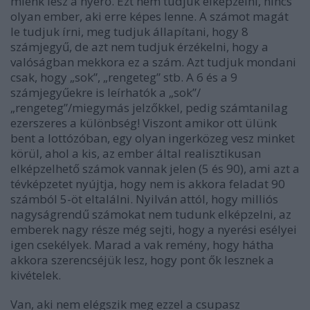
miénk lesz a nyerő. Ezt nem tudjuk elképzelni, nincs
olyan ember, aki erre képes lenne. A számot magát
le tudjuk írni, meg tudjuk állapítani, hogy 8
számjegyű, de azt nem tudjuk érzékelni, hogy a
valóságban mekkora ez a szám. Azt tudjuk mondani
csak, hogy „sok”, „rengeteg” stb. A 6 és a 9
számjegyűekre is leírhatók a „sok”/
„rengeteg”/miegymás jelzőkkel, pedig számtanilag
ezerszeres a különbség! Viszont amikor ott ülünk
bent a lottózóban, egy olyan ingerközeg vesz minket
körül, ahol a kis, az ember által realisztikusan
elképzelhető számok vannak jelen (5 és 90), ami azt a
tévképzetet nyújtja, hogy nem is akkora feladat 90
számból 5-öt eltalálni. Nyilván attól, hogy milliós
nagyságrendű számokat nem tudunk elképzelni, az
emberek nagy része még sejti, hogy a nyerési esélyei
igen csekélyek. Marad a vak remény, hogy hátha
akkora szerencséjük lesz, hogy pont ők lesznek a
kivételek.
Van, aki nem elégszik meg ezzel a csupasz