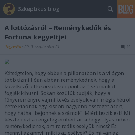
Szkeptikus blog
A lottózásról – Reménykedők és
Fortuna kegyeltjei
the_zenith
•
2015. szeptember 21.
46
Kétségtelen, hogy ebben a pillanatban is a világon
több tízmillióan abban reménykednek, hogy a
következő lottósorsoláson pont az ő számaikat
fogják kihúzni. Sokan közülük tudják, hogy a
főnyereményre vajmi kevés esélyük van, mégis hétről
hétre kiadnak egy kisebb-nagyobb összeget azért,
hogy hátha „bejönnek a számok”. Miért teszik ezt? Mi
készteti ezt a rengeteg embert arra,hogy olyasmiben
reménykedjenek, amire reális esélyük nincs? És
mennyi az annyi; mik is az esélyek? És mi van az