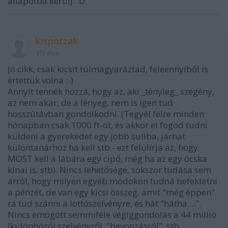
állapotba kerülj. :D
kispotzak
10 éve
Jó cikk, csak kicsit túlmagyaráztad, feleennyiből is
értettük volna :-)
Annyit tennék hozzá, hogy az, aki _tényleg_ szegény,
az nem akar, de a lényeg, nem is igen tud
hosszútávban gondolkodni. (Tegyél félre minden
hónapban csak 1000 ft-ot, és akkor el fogod tudni
küldeni a gyerekedet egy jobb suliba, járhat
különtanárhoz ha kell stb - ezt felülírja az, hogy
MOST kell a lábára egy cipő, még ha az egy ócska
kínai is. stb). Nincs lehetősége, sokszor tudása sem
arról, hogy milyen egyéb módokon tudná befektetni
a pénzét, de van egy kicsi összeg, amit "még éppen"
rá tud szánni a lottószelvényre, és hát "hátha....".
Nincs emögött semmiféle végiggondolás a 44 millió
(különböző) szelvényről, "bevonzásról", stb,