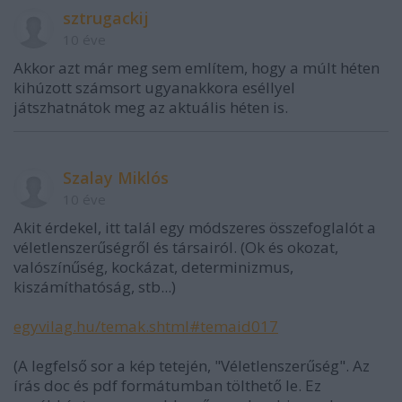
sztrugackij
10 éve
Akkor azt már meg sem említem, hogy a múlt héten
kihúzott számsort ugyanakkora eséllyel
játszhatnátok meg az aktuális héten is.
Szalay Miklós
10 éve
Akit érdekel, itt talál egy módszeres összefoglalót a
véletlenszerűségről és társairól. (Ok és okozat,
valószínűség, kockázat, determinizmus,
kiszámíthatóság, stb...)
egyvilag.hu/temak.shtml#temaid017
(A legfelső sor a kép tetején, "Véletlenszerűség". Az
írás doc és pdf formátumban tölthető le. Ez