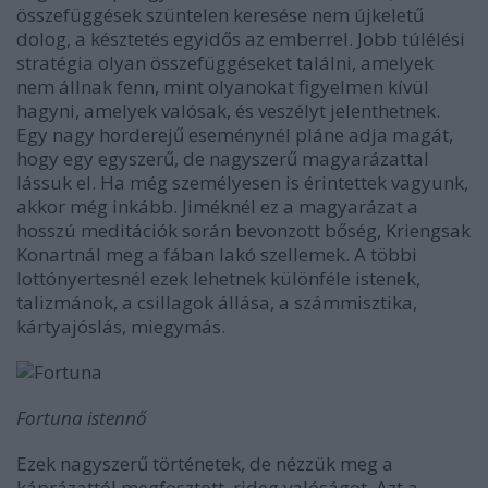
összefüggések szüntelen keresése nem újkeletű
dolog, a késztetés egyidős az emberrel. Jobb túlélési
stratégia olyan összefüggéseket találni, amelyek
nem állnak fenn, mint olyanokat figyelmen kívül
hagyni, amelyek valósak, és veszélyt jelenthetnek.
Egy nagy horderejű eseménynél pláne adja magát,
hogy egy egyszerű, de nagyszerű magyarázattal
lássuk el. Ha még személyesen is érintettek vagyunk,
akkor még inkább. Jiméknél ez a magyarázat a
hosszú meditációk során bevonzott bőség, Kriengsak
Konartnál meg a fában lakó szellemek. A többi
lottónyertesnél ezek lehetnek különféle istenek,
talizmánok, a csillagok állása, a számmisztika,
kártyajóslás, miegymás.
Fortuna istennő
Ezek nagyszerű történetek, de nézzük meg a
káprázattól megfosztott, rideg valóságot. Azt a