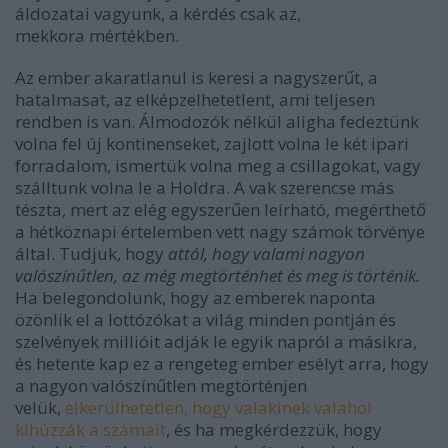
áldozatai vagyunk, a kérdés csak az,
mekkora mértékben.
Az ember akaratlanul is keresi a nagyszerűt, a
hatalmasat, az elképzelhetetlent, ami teljesen
rendben is van. Álmodozók nélkül aligha fedeztünk
volna fel új kontinenseket, zajlott volna le két ipari
forradalom, ismertük volna meg a csillagokat, vagy
szálltunk volna le a Holdra. A vak szerencse más
tészta, mert az elég egyszerűen leírható, megérthető
a hétköznapi értelemben vett nagy számok törvénye
által. Tudjuk, hogy
attól, hogy valami nagyon
valószínűtlen, az még megtörténhet és meg is történik.
Ha belegondolunk, hogy az emberek naponta
özönlik el a lottózókat a világ minden pontján és
szelvények millióit adják le egyik napról a másikra,
és hetente kap ez a rengeteg ember esélyt arra, hogy
a nagyon valószínűtlen megtörténjen
velük,
elkerülhetetlen, hogy valakinek valahol
kihúzzák a számait
, és ha megkérdezzük, hogy