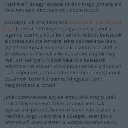
„háthával”, és egy lépéssel tovább megy. Jim anyja a
New Age-ben látta meg ezt a kapaszkodót.
Van olyan, aki meglátogatja
a bangkoki 100 holttest
fáját
(Tree of 100 Corpses), egy szentélyt, ahol a
legenda szerint a közelben történt halálos balesetek
áldozatainak szellemeivel lehet kapcsolatba lépni.
Így tett Kriengsak Konart is, aki elaludt a fa alatt, és
álmában a szellemek a 45-ös számot súgták meg
neki, amivel nyert. Mások inkább a balesetek
helyszíneinek számmisztikájában keresik a tippeket
–
az időpontok, az áldozatok életkorai, rendszámok,
útszámok, bármit érdemes feljegyezni, ami
megjátszható a lottón!
Jimék azon kevesek egyike lettek, akik meg tudták
ütni a főnyereményt. Mivel az anya nemcsak
egyszerűen játszott, hanem minden nap órákon át
meditált, hogy „bevonzza a bőséget”, ezért jön a
kézenfekvő következtetés: a vonzás törvénye valós,