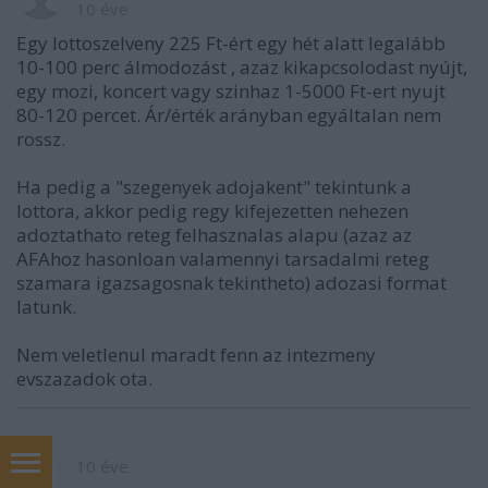
10 éve
Egy lottoszelveny 225 Ft-ért egy hét alatt legalább
10-100 perc álmodozást , azaz kikapcsolodast nyújt,
egy mozi, koncert vagy szinhaz 1-5000 Ft-ert nyujt
80-120 percet. Ár/érték arányban egyáltalan nem
rossz.
Ha pedig a "szegenyek adojakent" tekintunk a
lottora, akkor pedig regy kifejezetten nehezen
adoztathato reteg felhasznalas alapu (azaz az
AFAhoz hasonloan valamennyi tarsadalmi reteg
szamara igazsagosnak tekintheto) adozasi format
latunk.
Nem veletlenul maradt fenn az intezmeny
evszazadok ota.
10 éve