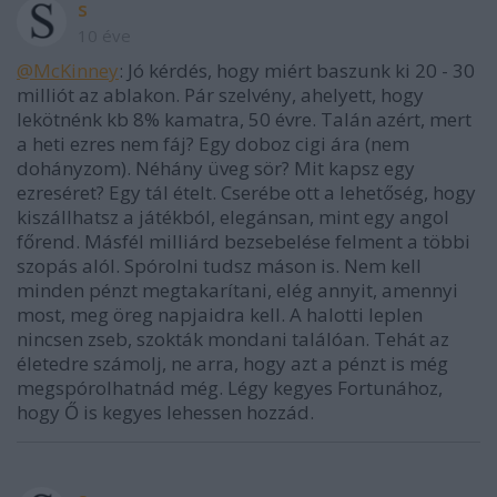
s
10 éve
@McKinney
: Jó kérdés, hogy miért baszunk ki 20 - 30
milliót az ablakon. Pár szelvény, ahelyett, hogy
lekötnénk kb 8% kamatra, 50 évre. Talán azért, mert
a heti ezres nem fáj? Egy doboz cigi ára (nem
dohányzom). Néhány üveg sör? Mit kapsz egy
ezreséret? Egy tál ételt. Cserébe ott a lehetőség, hogy
kiszállhatsz a játékból, elegánsan, mint egy angol
főrend. Másfél milliárd bezsebelése felment a többi
szopás alól. Spórolni tudsz máson is. Nem kell
minden pénzt megtakarítani, elég annyit, amennyi
most, meg öreg napjaidra kell. A halotti leplen
nincsen zseb, szokták mondani találóan. Tehát az
életedre számolj, ne arra, hogy azt a pénzt is még
megspórolhatnád még. Légy kegyes Fortunához,
hogy Ő is kegyes lehessen hozzád.