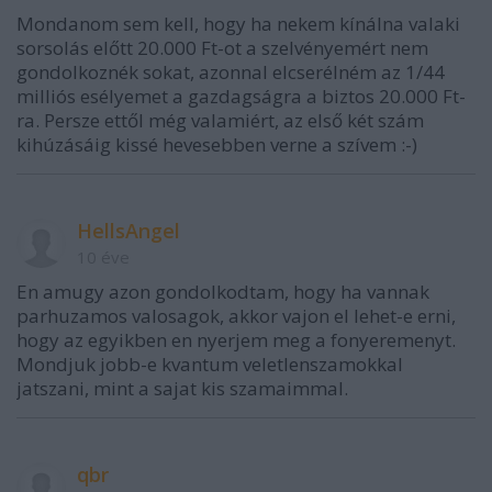
Mondanom sem kell, hogy ha nekem kínálna valaki
sorsolás előtt 20.000 Ft-ot a szelvényemért nem
gondolkoznék sokat, azonnal elcserélném az 1/44
milliós esélyemet a gazdagságra a biztos 20.000 Ft-
ra. Persze ettől még valamiért, az első két szám
kihúzásáig kissé hevesebben verne a szívem :-)
HellsAngel
10 éve
En amugy azon gondolkodtam, hogy ha vannak
parhuzamos valosagok, akkor vajon el lehet-e erni,
hogy az egyikben en nyerjem meg a fonyeremenyt.
Mondjuk jobb-e kvantum veletlenszamokkal
jatszani, mint a sajat kis szamaimmal.
qbr