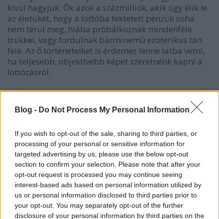
kívül hagyjuk. Ők azok a százmilliók, akik úgy élik le
az életüket, hogy a lottóba fektetett pénzük soha
nem térül meg, hiába próbálkoznak mindenféle
trükkel, vagy fordulnak bárminemű ezoterikus tan
felé. Az ő történeteiket is érdemes lenne latba vetni,
ha teljesebb, objektívebb képet szeretnénk kapni a
lottózásról.
Blog -
Do Not Process My Personal Information
Címkék:
ezotéria
szerencse
gondolkodás
lottó
önámítás
If you wish to opt-out of the sale, sharing to third parties, or
megerősítési torzítás
processing of your personal or sensitive information for
targeted advertising by us, please use the below opt-out
section to confirm your selection. Please note that after your
opt-out request is processed you may continue seeing
interest-based ads based on personal information utilized by
Ajánlott bejegyzések:
us or personal information disclosed to third parties prior to
your opt-out. You may separately opt-out of the further
Az áltudományos manipuláció áldozatai:
disclosure of your personal information by third parties on the