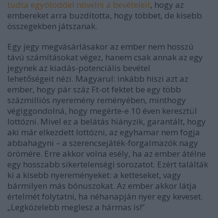
tudta egyötöddel növelni a bevételeit
, hogy az
embereket arra buzdította, hogy többet, de kisebb
összegekben játszanak.
Egy jegy megvásárlásakor az ember nem hosszú
távú számításokat végez, hanem csak annak az egy
jegynek az kiadás-potenciális bevétel
lehetőségeit nézi. Magyarul:
inkább hiszi azt az
ember, hogy pár száz Ft-ot fektet be egy több
százmilliós nyeremény reményében, minthogy
végiggondolná, hogy megérte-e 10 éven keresztül
lottózni.
Mivel ez a belátás hiányzik, garantált, hogy
aki már elkezdett lottózni, az egyhamar nem fogja
abbahagyni
–
a szerencsejáték-forgalmazók nagy
örömére. Erre akkor volna esély, ha az ember átélne
egy hosszabb sikertelenségi sorozatot. Ezért találták
ki a kisebb nyereményeket: a ketteseket, vagy
bármilyen más bónuszokat. Az ember akkor látja
értelmét folytatni, ha néhanapján nyer egy keveset.
„Legközelebb meglesz a hármas is!”