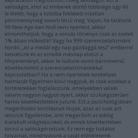
valóságot, ahol az emberek döntő többsége úgy éli
le életét, hogy a lottóba fektetett irdatlan
pénzmennyiség sosem térül meg. Vajon, ha találunk
99 New Age-ben hívő nem-nyertest, akkor
elmondhatjuk, hogy a vonzás törvénye csak az esetek
1%-ában működik? Vagy ha 999 szerencsetalizmánt
hordó, „ez a medál egy nap gazdaggá tesz” emberrel
beszélünk és az ezredik másnap elviszi a
főnyereményt, akkor le tudunk vonni bárminemű
következtetést a szerencsetalizmánokkal
kapcsolatban? Ha a nem-nyertesek terebélyes
halmazát figyelmen kívül hagyjuk, és csak azokkal a
történetekkel foglalkozunk, amelyekben valaki
valami nagyon nagyot nyert, akkor szükségszerűen
hamis következtetésre jutunk. Ezt a pszichológiában
megerősítési torzításnak hívják, azaz az csak azt
vesszük figyelembe, ami megerősíti az eddig
kialakult világképünket, és ennek következtében
torzul a valóságérzetünk. Ez nem egy tudatos
folyamat, mindnyájunk a saját előítéleteink