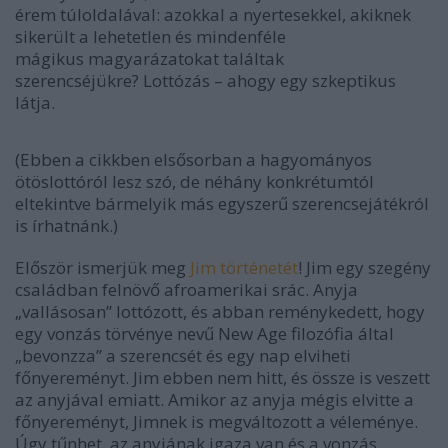
érem túloldalával: azokkal a nyertesekkel, akiknek
sikerült a lehetetlen és mindenféle
mágikus magyarázatokat találtak
szerencséjükre?
Lottózás – ahogy egy szkeptikus
látja.
(Ebben a cikkben elsősorban a hagyományos
ötöslottóról lesz szó, de néhány konkrétumtól
eltekintve bármelyik más egyszerű szerencsejátékról
is írhatnánk.)
Először ismerjük meg
Jim történetét
! Jim egy szegény
családban felnövő afroamerikai srác. Anyja
„vallásosan” lottózott, és abban reménykedett, hogy
egy vonzás törvénye nevű New Age filozófia által
„bevonzza” a szerencsét és egy nap elviheti
főnyereményt. Jim ebben nem hitt, és össze is veszett
az anyjával emiatt. Amikor az anyja mégis elvitte a
főnyereményt, Jimnek is megváltozott a véleménye.
Úgy tűnhet, az anyjának igaza van és a vonzás