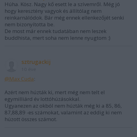
Húha. Kösz. Nagy kő esett le a szívemről. Még jó
hogy keresztény vagyok és állítólag nem
reinkarnálódok. Bár még ennek ellenkezőjét senki
nem bizonyította be.
De most már ennek tudatában nem leszek
buddhista, mert soha nem lenne nyugtom :)
sztrugackij
10 éve
@Max Cuda
:
Azért nem húzták ki, mert még nem telt el
egymilliárd év lottóhúzásokkal.
Ugyanezen az okból nem húzták még ki a 85, 86,
87,88,89 -es számokat, valamint az eddig ki nem
húzott összes számot.