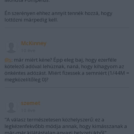
Én szerényen ehhez annyit tennék hozzá, hogy
lottózni márpedig kell.
McKinney
10 éve
@s
: már miért kéne? Épp eleg baj, hogy ezerféle
kötelező adóval lehúznak, naná, hogy kihagyom az
önkéntes adózást. Miért fizessek a semniért (1/44M =
megközelítőleg 0)?
szemet
10 éve
"A válasz természetesen közhelyszerű: ez a
legkézenfekvőbb módja annak, hogy kimásszanak a
már-már kilátástalan anyagi helyzetükből"