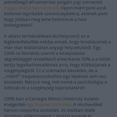
jelentőségű afroamerikai polgári jogi szervezet)
megpróbálta betiltatni azt
. Vajon miért pont azok
költenek leginkább szerencsejátékra, akiknek pont
hogy jobban meg kéne fontolniuk a havi
költségvetést?
A válasz természetesen közhelyszerű: ez a
legkézenfekvőbb módja annak, hogy kimásszanak a
már-már kilátástalan anyagi helyzetükből. Egy
2006-os felmérés szerint a középiskolai
végzettséggel rendelkező amerikaiak 30%-a a lottót
tartja legalkalmasabbnak arra, hogy kilábaljanak a
szegénységből. Ez a számadat beszédes, de a
„
miért?
”
megválaszolásához egy lépéssel sem visz
közelebb. Nézzük meg, mit mond a pszichológia a
lottózás és a szegénység kapcsolatáról!
2008-ban a Carnegie Melon University kutatói
elvégeztek
egy érdekes kísérletet
. A résztvevőket
három csoportra osztották. Az elsőben lévők
bizonyos időközönként 1 dollárt kapnak és