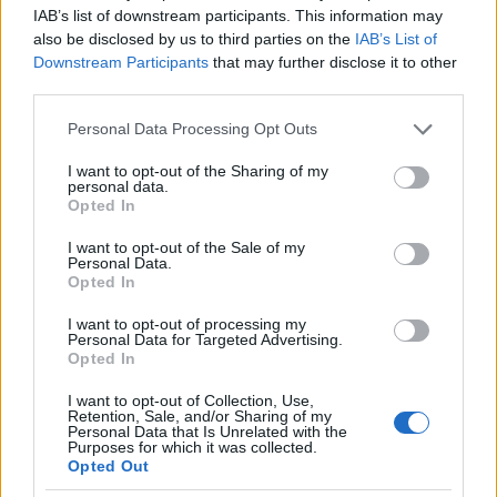
oltásellenesség a gyermekorvosi
IAB’s list of downstream participants. This information may
rendelőkben
also be disclosed by us to third parties on the
IAB’s List of
Downstream Participants
that may further disclose it to other
third parties.
Szkeptikus Klub: Hogyan fogunk
Please note that this website/app uses one or more Google
Personal Data Processing Opt Outs
közlekedni 30 év múlva?
services and may gather and store information including but
not limited to your visit or usage behaviour. You may click to
I want to opt-out of the Sharing of my
personal data.
grant or deny consent to Google and its third-party tags to
Opted In
use your data for below specified purposes in below Google
Szkeptikus Klub: Mire jó a tudomány?
consent section.
I want to opt-out of the Sale of my
Personal Data.
Opted In
I want to opt-out of processing my
Personal Data for Targeted Advertising.
Szkeptikus Klub: Energiatakarékosság és
Opted In
egészség, avagy megvakít-e a LED-fény?
I want to opt-out of Collection, Use,
Retention, Sale, and/or Sharing of my
Personal Data that Is Unrelated with the
Purposes for which it was collected.
Szkeptikus Klub: Grafológia: tudomány
Opted Out
vagy művészet?