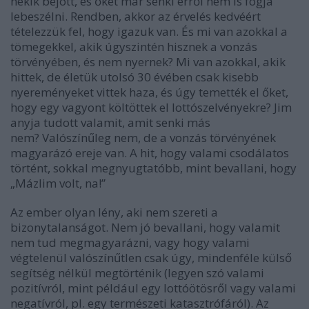
nekik bejött, és őket már senki erről nem is fogja
lebeszélni. Rendben, akkor az érvelés kedvéért
tételezzük fel, hogy igazuk van. És mi van azokkal a
tömegekkel, akik úgyszintén hisznek a vonzás
törvényében, és nem nyernek? Mi van azokkal, akik
hittek, de életük utolsó 30 évében csak kisebb
nyereményeket vittek haza, és úgy temették el őket,
hogy egy vagyont költöttek el lottószelvényekre? Jim
anyja tudott valamit, amit senki más
nem? Valószínűleg nem, de a vonzás törvényének
magyarázó ereje van. A hit, hogy valami csodálatos
történt, sokkal megnyugtatóbb, mint bevallani, hogy
„Mázlim volt, na!”
Az ember olyan lény, aki nem szereti a
bizonytalanságot. Nem jó bevallani, hogy valamit
nem tud megmagyarázni, vagy hogy valami
végtelenül valószínűtlen csak úgy, mindenféle külső
segítség nélkül megtörténik (legyen szó valami
pozitívról, mint például egy lottóötösről vagy valami
negatívról, pl. egy természeti katasztrófáról). Az