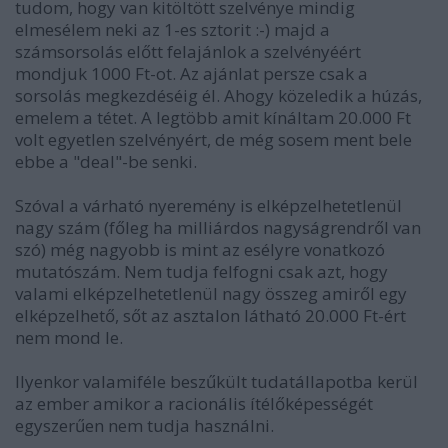
tudom, hogy van kitöltött szelvénye mindig
elmesélem neki az 1-es sztorit :-) majd a
számsorsolás előtt felajánlok a szelvényéért
mondjuk 1000 Ft-ot. Az ajánlat persze csak a
sorsolás megkezdéséig él. Ahogy közeledik a húzás,
emelem a tétet. A legtöbb amit kínáltam 20.000 Ft
volt egyetlen szelvényért, de még sosem ment bele
ebbe a "deal"-be senki.
Szóval a várható nyeremény is elképzelhetetlenül
nagy szám (főleg ha milliárdos nagyságrendről van
szó) még nagyobb is mint az esélyre vonatkozó
mutatószám. Nem tudja felfogni csak azt, hogy
valami elképzelhetetlenül nagy összeg amiről egy
elképzelhető, sőt az asztalon látható 20.000 Ft-ért
nem mond le.
Ilyenkor valamiféle beszűkült tudatállapotba kerül
az ember amikor a racionális ítélőképességét
egyszerűen nem tudja használni.