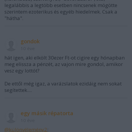
legalábbis a legtöbb esetben nincsenek mögötte
szerintem ezoterikus és egyéb hiedelmek. Csak a
"hátha".
gondok
10 éve
hát igen, aki elkölt 30ezer Ft-ot cigire egy hónapban
meg elissza a pénzét, az vajon mire gondol, amikor
vesz egy lottót?
De ettől még igaz, a varázslatok ezidáig nem sokat
segítettek....
egy másik répatorta
10 éve
@különvélemény2
: