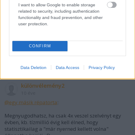
I want to allow Google to enable storage
related to security, including authentication
functionality and fraud prevention, and other
user protection.
egy másik répatorta
10 éve
CONFIRM
Valaki nyugtasson meg hogy annak ellenére hogy a
tűzzel játszom, esélyem sincs az ötösre. :)
Data Deletion
Data Access
Privacy Policy
különvélemény2
10 éve
@egy másik répatorta
:
Megnyugodhatsz, ha csak 4x veszel szelvényt egy
évben, kb. tízmillió évig kell élned, hogy
statisztikailag a "már nyerned kellett volna"