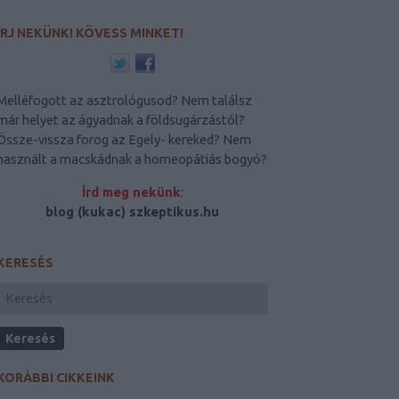
ÍRJ NEKÜNK! KÖVESS MINKET!
Melléfogott az asztrológusod? Nem találsz
már helyet az ágyadnak a földsugárzástól?
Össze-vissza forog az Egely- kereked? Nem
használt a macskádnak a homeopátiás bogyó?
Írd meg nekünk
:
blog (kukac) szkeptikus.hu
KERESÉS
KORÁBBI CIKKEINK