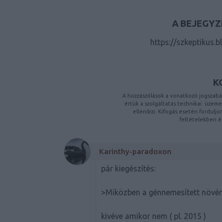
A BEJEGYZ
https://szkeptikus.
K
A hozzászólások a
vonatkozó jogszabá
értük a
szolgáltatás technikai
üzemelt
ellenőrzi. Kifogás esetén fordulj
feltételekben
é
Karinthy-paradoxon
pár kiegészítés:
>Miközben a génnemesített növény
kivéve amikor nem ( pl. 2015 )