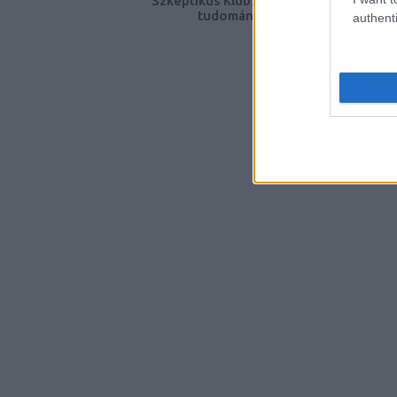
Szkeptikus Klub: Mire jó a
tudomány?
authenti