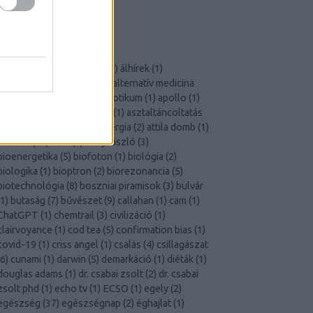
Szkeptikus Társaság
X-Aknák
CÍMKÉK
akupunktúra
(
2
)
áldoktor
(
1
)
álhírek
(
1
)
állampolgári tudomány
(
1
)
alternatív medicina
23
)
áltudomány
(
38
)
antibiotikum
(
1
)
apollo
(
1
)
aromaterápia
(
1
)
ásványok
(
1
)
asztaltáncoltatás
1
)
asztrológia
(
6
)
atomenergia
(
2
)
attila domb
(
1
)
átverés
(
14
)
aura
(
2
)
béky lászló
(
3
)
bioenergetika
(
5
)
biofoton
(
1
)
biológia
(
2
)
biologika
(
1
)
bioptron
(
2
)
biorezonancia
(
5
)
biotechnológia
(
8
)
boszniai piramisok
(
3
)
bulvár
1
)
butaság
(
7
)
bűvészet
(
9
)
callahan
(
1
)
cam
(
1
)
ChatGPT
(
1
)
chemtrail
(
3
)
civilizáció
(
1
)
clairvoyance
(
1
)
cod tea
(
5
)
confirmation bias
(
1
)
covid-19
(
1
)
criss angel
(
1
)
csalás
(
4
)
csillagászat
6
)
cunami
(
1
)
darwin
(
5
)
demarkáció
(
1
)
diéták
(
1
)
douglas adams
(
1
)
dr. csabai zsolt
(
2
)
dr. csabai
zsolt phd
(
1
)
echo tv
(
1
)
ECSO
(
1
)
egely
(
2
)
egészség
(
37
)
egészségnap
(
2
)
éghajlat
(
1
)