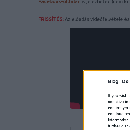
Facebook-oldalán
is jelezheted (nem kö
FRISSÍTÉS:
Az előadás videófelvétele és
Blog -
Do 
If you wish 
sensitive in
confirm you
continue se
information 
further disc