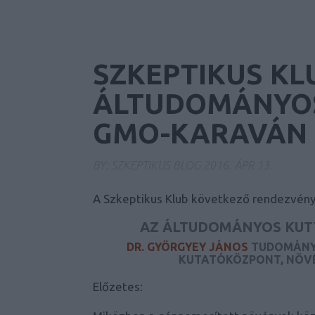
SZKEPTIKUS KL
ÁLTUDOMÁNYOS
GMO-KARAVÁN
BY:
SZKEPTIKUS BLOG
2016. ÁPR 13.
A Szkeptikus Klub következő rendezvénye
AZ ÁLTUDOMÁNYOS KUT
DR. GYÖRGYEY JÁNOS
TUDOMÁNYO
KUTATÓKÖZPONT, NÖVÉ
Előzetes: