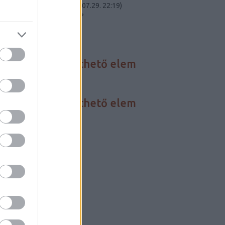
Carnot-tétel elmél...
(
2023.07.29. 22:19
)
Összeomlik a civilizációnk?
Utolsó 20
HÍREINK
Nincs megjeleníthető elem
FÓRUM
Nincs megjeleníthető elem
BLOGAJÁNLÓ
Critical Biomass
Szertár blog
LINKEK
Darwin-nap
Szabadgondolkodó
Szkeptikus linky