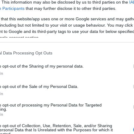
. This information may also be disclosed by us to third parties on the
IA
Participants
that may further disclose it to other third parties.
 that this website/app uses one or more Google services and may gath
including but not limited to your visit or usage behaviour. You may click 
 to Google and its third-party tags to use your data for below specifi
ogle consent section.
(
l Data Processing Opt Outs
o opt-out of the Sharing of my personal data.
In
o opt-out of the Sale of my Personal Data.
In
to opt-out of processing my Personal Data for Targeted
ing.
In
tya ugat, a GMO-karaván halad
o opt-out of Collection, Use, Retention, Sale, and/or Sharing
ersonal Data that Is Unrelated with the Purposes for which it
lected.