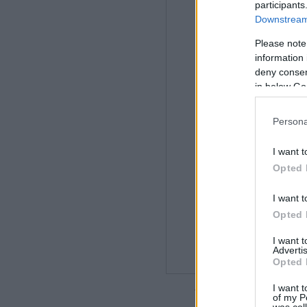
participants
Downstream 
Please note
information 
deny consent
in below Go
Persona
I want t
Opted 
I want t
Opted 
I want 
Advertis
Opted 
Az áltudományos ku
I want t
of my P
was col