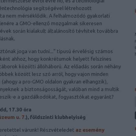
ermesztése évről évre nő, és a technológiai
géntechnológia segítségével létrehozott
vita nem mérséklődik. A felhalmozódó gyakorlati
llenére a GMO-ellenző mozgalmak sikeresen
évek során kialakult általánosító tévhitek továbbra
dásnak.
ztónak joga van tudni..." típusú érvelésig számos
ként ahhoz, hogy konkrétumok helyett felszínes
 táborok közötti állóháború. Az előadás során néhány
többek között lesz szó arról, hogy vajon minden
(ahogy a pro-GMO oldalon gyakran elhangzik),
nyeknek a biztonságosságát, valóban mind a multik
 teszik-e a gazdálkodókat, fogyasztókat egyaránt?
edd, 17.30 óra
zeum u. 7.
), földszinti klubhelyiség
zeretettel várunk! Részvételedet
az esemény