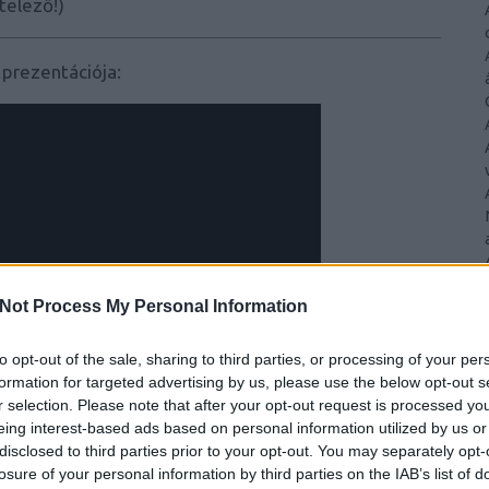
telező!)
 prezentációja:
Not Process My Personal Information
to opt-out of the sale, sharing to third parties, or processing of your per
formation for targeted advertising by us, please use the below opt-out s
r selection. Please note that after your opt-out request is processed y
eing interest-based ads based on personal information utilized by us or
disclosed to third parties prior to your opt-out. You may separately opt-
losure of your personal information by third parties on the IAB’s list of