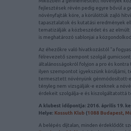
Miközben a génnemesített növények közt
fejlesztések révén pedig egyre bővül a 
növényfajták köre, a körülöttük zajló hit
tapasztalatok és kutatási eredmények e
tematizálják a közbeszédet és az elmúlt 
is meghatározó sablonjai a közgondolko
Az éhezőkre való hivatkozástól "a fogyas
félrevezető szempont szolgál gumicsont
általánosságokról folyjon a pro és kontra
ilyen szempontot igyekszünk körüljárni, 
termesztett növényünk génmódosított-e 
tényleg nem vizsgálják-e ezeknek a növé
érdekeit szolgálja-e és kiszolgáltatottá
A klubest időpontja: 2016. április 19. k
Helye:
Kossuth Klub
(
1088 Budapest, Mú
A belépés díjtalan, minden érdeklődőt s