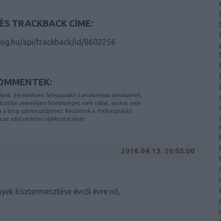
(
ÉS TRACKBACK CÍME:
(
(
blog.hu/api/trackback/id/8602256
(
OMMENTEK:
(
lyok
értelmében felhasználói tartalomnak minősülnek,
etője semmilyen felelősséget nem vállal, azokat nem
on a blog szerkesztőjéhez. Részletek a
Felhasználási
s az
adatvédelmi tájékoztatóban
.
2016.04.13. 20:05:00
ek köztermesztése évről évre nő,