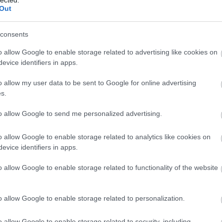
Out
TT BEJEGYZÉSEK:
consents
o allow Google to enable storage related to advertising like cookies on
evice identifiers in apps.
o allow my user data to be sent to Google for online advertising
s.
to allow Google to send me personalized advertising.
 Germán Medicina az
o allow Google to enable storage related to analytics like cookies on
vostovábbképzésben?
evice identifiers in apps.
o allow Google to enable storage related to functionality of the website
o allow Google to enable storage related to personalization.
o allow Google to enable storage related to security, including