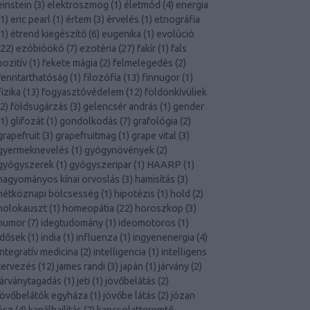
einstein
(
3
)
elektroszmog
(
1
)
életmód
(
4
)
energia
1
)
eric pearl
(
1
)
értem
(
3
)
érvelés
(
1
)
etnográfia
1
)
étrend kiegészítő
(
6
)
eugenika
(
1
)
evolúció
22
)
ezóbióökó
(
7
)
ezotéria
(
27
)
fakír
(
1
)
fals
pozitív
(
1
)
fekete mágia
(
2
)
felmelegedés
(
2
)
fenntarthatóság
(
1
)
filozófia
(
13
)
finnugor
(
1
)
fizika
(
13
)
fogyasztóvédelem
(
12
)
földönkívüliek
2
)
földsugárzás
(
3
)
gelencsér andrás
(
1
)
gender
1
)
glifozát
(
1
)
gondolkodás
(
7
)
grafológia
(
2
)
grapefruit
(
3
)
grapefruitmag
(
1
)
grape vital
(
3
)
gyermeknevelés
(
1
)
gyógynövények
(
2
)
gyógyszerek
(
1
)
gyógyszeripar
(
1
)
HAARP
(
1
)
hagyományos kínai orvoslás
(
3
)
hamisítás
(
3
)
hétköznapi bölcsesség
(
1
)
hipotézis
(
1
)
hold
(
2
)
holokauszt
(
1
)
homeopátia
(
22
)
horoszkop
(
3
)
humor
(
7
)
idegtudomány
(
1
)
ideomotoros
(
1
)
idősek
(
1
)
india
(
1
)
influenza
(
1
)
ingyenenergia
(
4
)
integratív medicina
(
2
)
intelligencia
(
1
)
intelligens
tervezés
(
12
)
james randi
(
3
)
japán
(
1
)
járvány
(
2
)
járványtagadás
(
1
)
jeti
(
1
)
jövőbelátás
(
2
)
jövőbelátók egyháza
(
1
)
jövőbe látás
(
2
)
józan
ész
(
4
)
kanálhajlítás
(
2
)
kapcsolatteremtő