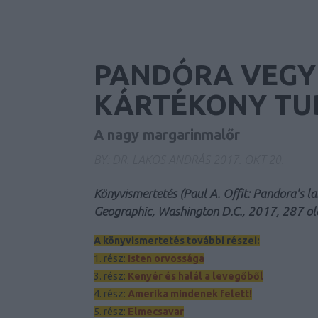
PANDÓRA VEGY
KÁRTÉKONY TUD
A nagy margarinmalőr
BY:
DR. LAKOS ANDRÁS
2017. OKT 20.
Könyvismertetés (Paul A. Offit: Pandora's la
Geographic, Washington D.C., 2017, 287 old
A könyvismertetés további részei:
1. rész:
Isten orvossága
3. rész:
Kenyér és halál a levegőből
4. rész:
Amerika mindenek felett!
5. rész:
Elmecsavar