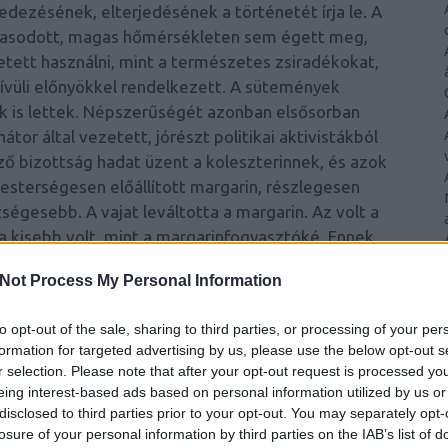
edezésének, elterjedésének a történetét írja le. A
avasodott, magas hőmérsékleten sem égett meg,
tett használni, mint a természetes zsiradékokat,
kívüli előnyökkel rendelkezett. A sütemények
k is lettek. Népszerűségét azonban elsősorban
átor által vezetett, jórészt politikai aktivistákból
ő bizottság hadat üzent a koleszterinnek, és azok
mesterségesen előállított margarin, részlegesen
zségesebb. A vajat leváltotta a margarin. Az volt a
a kisebb volt, mint a margarinfogyasztóké. Ennek
nyek, amelyek a telítetlen zsírok előnyeit
Not Process My Personal Information
érő szerkezetű
telítetlen zsírok között… Ez végül
ikus blogon 2009. januárjában jelent meg az írásom
to opt-out of the sale, sharing to third parties, or processing of your per
deklődő olvasó ebből megérti, melyek azok, és
formation for targeted advertising by us, please use the below opt-out s
lassan kiderült, hogy a transz-zsírok már csekély
r selection. Please note that after your opt-out request is processed y
a a szív- és érrendszeri halálozást. Márpedig az
eing interest-based ads based on personal information utilized by us or
sz-zsírok használata.
disclosed to third parties prior to your opt-out. You may separately opt-
losure of your personal information by third parties on the IAB’s list of