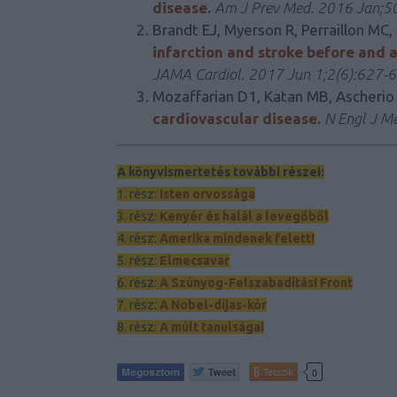
disease.
Am J Prev Med. 2016 Jan;50
Brandt EJ, Myerson R, Perraillon MC,
infarction and stroke before and a
JAMA Cardiol. 2017 Jun 1;2(6):627-6
Mozaffarian D1, Katan MB, Ascherio
cardiovascular disease.
N Engl J M
A könyvismertetés további részei:
1. rész:
Isten orvossága
3. rész:
Kenyér és halál a levegőből
4. rész:
Amerika mindenek felett!
5. rész:
Elmecsavar
6. rész:
A Szúnyog-Felszabadítási Front
7. rész:
A Nobel-díjas-kór
8. rész:
A múlt tanulságai
Tetszik
0