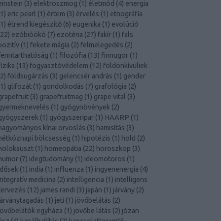
einstein
(
3
)
elektroszmog
(
1
)
életmód
(
4
)
energia
1
)
eric pearl
(
1
)
értem
(
3
)
érvelés
(
1
)
etnográfia
1
)
étrend kiegészítő
(
6
)
eugenika
(
1
)
evolúció
22
)
ezóbióökó
(
7
)
ezotéria
(
27
)
fakír
(
1
)
fals
pozitív
(
1
)
fekete mágia
(
2
)
felmelegedés
(
2
)
fenntarthatóság
(
1
)
filozófia
(
13
)
finnugor
(
1
)
fizika
(
13
)
fogyasztóvédelem
(
12
)
földönkívüliek
2
)
földsugárzás
(
3
)
gelencsér andrás
(
1
)
gender
1
)
glifozát
(
1
)
gondolkodás
(
7
)
grafológia
(
2
)
grapefruit
(
3
)
grapefruitmag
(
1
)
grape vital
(
3
)
gyermeknevelés
(
1
)
gyógynövények
(
2
)
gyógyszerek
(
1
)
gyógyszeripar
(
1
)
HAARP
(
1
)
hagyományos kínai orvoslás
(
3
)
hamisítás
(
3
)
hétköznapi bölcsesség
(
1
)
hipotézis
(
1
)
hold
(
2
)
holokauszt
(
1
)
homeopátia
(
22
)
horoszkop
(
3
)
humor
(
7
)
idegtudomány
(
1
)
ideomotoros
(
1
)
idősek
(
1
)
india
(
1
)
influenza
(
1
)
ingyenenergia
(
4
)
integratív medicina
(
2
)
intelligencia
(
1
)
intelligens
tervezés
(
12
)
james randi
(
3
)
japán
(
1
)
járvány
(
2
)
járványtagadás
(
1
)
jeti
(
1
)
jövőbelátás
(
2
)
jövőbelátók egyháza
(
1
)
jövőbe látás
(
2
)
józan
ész
(
4
)
kanálhajlítás
(
2
)
kapcsolatteremtő