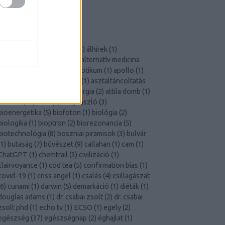
Szkeptikus Társaság
X-Aknák
CÍMKÉK
akupunktúra
(
2
)
áldoktor
(
1
)
álhírek
(
1
)
állampolgári tudomány
(
1
)
alternatív medicina
23
)
áltudomány
(
38
)
antibiotikum
(
1
)
apollo
(
1
)
aromaterápia
(
1
)
ásványok
(
1
)
asztaltáncoltatás
1
)
asztrológia
(
6
)
atomenergia
(
2
)
attila domb
(
1
)
átverés
(
14
)
aura
(
2
)
béky lászló
(
3
)
bioenergetika
(
5
)
biofoton
(
1
)
biológia
(
2
)
biologika
(
1
)
bioptron
(
2
)
biorezonancia
(
5
)
biotechnológia
(
8
)
boszniai piramisok
(
3
)
bulvár
1
)
butaság
(
7
)
bűvészet
(
9
)
callahan
(
1
)
cam
(
1
)
ChatGPT
(
1
)
chemtrail
(
3
)
civilizáció
(
1
)
clairvoyance
(
1
)
cod tea
(
5
)
confirmation bias
(
1
)
covid-19
(
1
)
criss angel
(
1
)
csalás
(
4
)
csillagászat
6
)
cunami
(
1
)
darwin
(
5
)
demarkáció
(
1
)
diéták
(
1
)
douglas adams
(
1
)
dr. csabai zsolt
(
2
)
dr. csabai
zsolt phd
(
1
)
echo tv
(
1
)
ECSO
(
1
)
egely
(
2
)
egészség
(
37
)
egészségnap
(
2
)
éghajlat
(
1
)