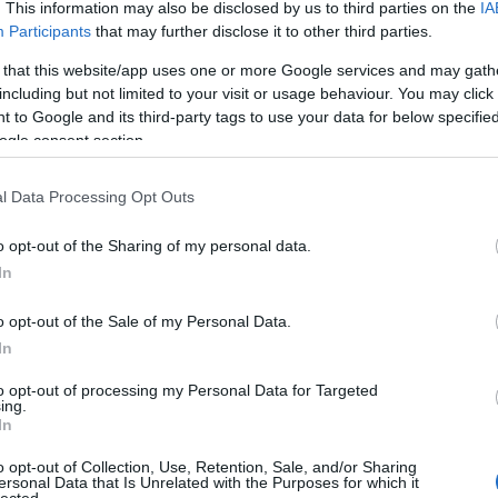
ben állásfoglalást kértünk a Legfőbb Ügyésztől,
. This information may also be disclosed by us to third parties on the
IA
Participants
that may further disclose it to other third parties.
nem teljesen ok nélkül. Hivatkoztunk ugyanis a
 1978. évi IV. törvény 279. §-ra, mely az alábbiakat
 that this website/app uses one or more Google services and may gath
including but not limited to your visit or usage behaviour. You may click 
 to Google and its third-party tags to use your data for below specifi
ogle consent section.
(
l Data Processing Opt Outs
 cikkel 279. § (1) Aki forgalomba hozatal
 készít vagy tart, amely az egészségre ártalmas,
o opt-out of the Sharing of my personal data.
dő szabadságvesztéssel büntetendő. (2) Aki ártalmas
In
z, bűntettet követ el és három évig terjedő
o opt-out of the Sale of my Personal Data.
In
to opt-out of processing my Personal Data for Targeted
ing.
In
gyasztási cikkek sorolhatók, amelyekben az
o opt-out of Collection, Use, Retention, Sale, and/or Sharing
lajdonsága, hanem rendellenes sajátosság. Ilyen
ersonal Data that Is Unrelated with the Purposes for which it
án az ahhoz adott mesterséges transz-zsírsav. Bár a
lected.