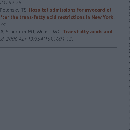
(1):69-76.
(
 Polonsky TS.
Hospital admissions for myocardial
(
fter the trans-fatty acid restrictions in New York
.
(
34.
 A, Stampfer MJ, Willett WC.
Trans fatty acids and
ed. 2006 Apr 13;354(15):1601-13.
(
(