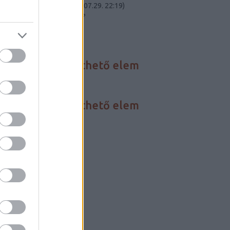
Carnot-tétel elmél...
(
2023.07.29. 22:19
)
Összeomlik a civilizációnk?
Utolsó 20
HÍREINK
Nincs megjeleníthető elem
FÓRUM
Nincs megjeleníthető elem
BLOGAJÁNLÓ
Critical Biomass
Szertár blog
LINKEK
Darwin-nap
Szabadgondolkodó
Szkeptikus linky