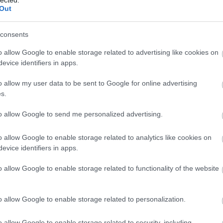
Out
dványunkat elutasították, de talán mégsem volt
el később a
71/2013. (XI. 20.) EMMI rendelet
consents
rgalmazását (minimális mennyiséget azért
 időt, ez azt jelenti, hogy a gyakorlatban 2015
o allow Google to enable storage related to advertising like cookies on
 a hatóság ellenőrzi-e, ha igen, mekkora szigorral
evice identifiers in apps.
ár csökkennie kellett a keringési eredetű
o allow my user data to be sent to Google for online advertising
Magyarországon. Persze mire megszületnek a
s.
to allow Google to send me personalized advertising.
o allow Google to enable storage related to analytics like cookies on
evice identifiers in apps.
o allow Google to enable storage related to functionality of the website
ották be a transz-zsírokat, és 10 év alatt a
el csökkent a szív-érrendszeri halálozás [1]. Ez
o allow Google to enable storage related to personalization.
kerülését jelentené. Nálunk eleve nagyobb arányú a
tok, melyek szerint nálunk sokkal több transz-zsírt
o allow Google to enable storage related to security, including