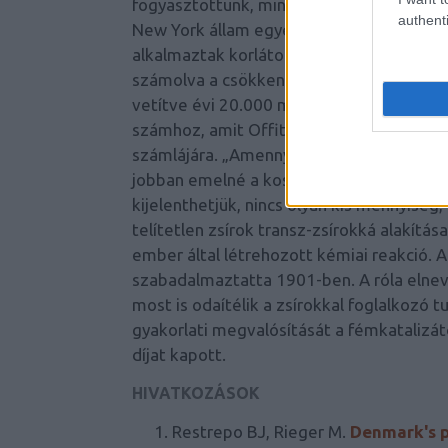
fogyasztottunk, mint pl. Dániában, így a
authenti
New York állam egyes megyéiben betiltot
alkalmaztak korlátozást, a szívinfarktus
számolva a csökkenés 6,2%-os volt [2]. H
vetítve évi 20.000 megbetegedés megspór
számhoz, amit Offit is említ: az USÁ-ban 
számlájára. „Amennyiben az elfogyasztott
jobban emelné a koszorúérbetegség kocká
kijelenthetjük, nincs olyan kis mennyiség
telítetlen zsírok transz-zsírokká alakítá
ember által létrehozott kémiai reakció. 
szabadalmaztatta 1901-ben. A róla elne
most is odaítélik a zsírokkal foglalkoz
gyakorlati megvalósítását a fémkatalizá
díjat kapott.
HIVATKOZÁSOK
Restrepo BJ, Rieger M.
Denmark's po