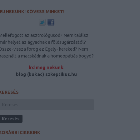
ÍRJ NEKÜNK! KÖVESS MINKET!
Melléfogott az asztrológusod? Nem találsz
már helyet az ágyadnak a földsugárzástól?
Össze-vissza forog az Egely- kereked? Nem
használt a macskádnak a homeopátiás bogyó?
Írd meg nekünk
:
blog (kukac) szkeptikus.hu
KERESÉS
KORÁBBI CIKKEINK