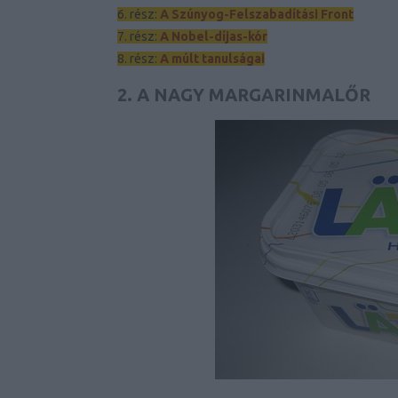
6. rész:
A Szúnyog-Felszabadítási Front
7. rész:
A Nobel-díjas-kór
8. rész:
A múlt tanulságai
2. A NAGY MARGARINMALŐR