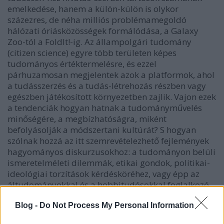
emelkedése, hanem a külön-külön is olykor
százezres, de néha milliós problémamegoldó
hálózati óriásközösségek formálódása, a Galaxy
Zoo-tól a FoldIt!-ig. Az állampolgári tudomány
(citizen science) egyre több területen képes
tudományos értéktermelésre, és ezzel
párhuzamosan megjelentek azok a platformok, ahol
a tudásszerzés és a tudás-létrehozás részben vagy
egészben játékosított környezetben zajlik. Vajon ezek
a tendenciák hogyan hatnak a tudományművelés
minőségére, a megbízhatóságra, miként
befolyásolják a módszertani kultúrát? S hogyan
szólnak hozzá az itt szemrevételezhető fejlemények
hagyományos diskurzusokhoz: a tudományon belüli
ismeretelméleti dilemmák, etikai gondok, politikai-
ideológiai torzítások kérdésköréhez, vagy épp az
áltudományokkal és a hobbitudósokkal foglalkozó
szenvedélyes vitákhoz?
Blog -
Do Not Process My Personal Information