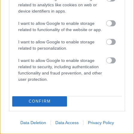
VAGY
related to analytics like cookies on web or
device identifiers in apps.
I want to allow Google to enable storage
related to functionality of the website or app.
Karinthy-paradoxon
I want to allow Google to enable storage
related to personalization.
7 éve
Háttéranyag:
I want to allow Google to enable storage
related to security, including authentication
en.wikipedia.org/wiki/List_of_citizen_science_project
functionality and fraud prevention, and other
s
user protection.
en.wikipedia.org/wiki/Citizen_science
"No PhDs needed: how citizen science is
CONFIRM
transforming research"
Projects that recruit the public are getting more
ambitious and diverse, but the field faces some
Data Deletion
Data Access
Privacy Policy
growing pains.
www.nature.com/articles/d41586-018-07106-5