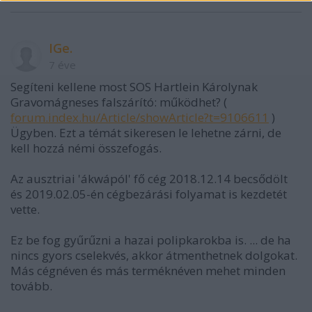
IGe.
7 éve
Segíteni kellene most SOS Hartlein Károlynak
Gravomágneses falszárító: működhet? (
forum.index.hu/Article/showArticle?t=9106611
)
Ügyben. Ezt a témát sikeresen le lehetne zárni, de
kell hozzá némi összefogás.
Az ausztriai 'ákwápól' fő cég 2018.12.14 becsődölt
és 2019.02.05-én cégbezárási folyamat is kezdetét
vette.
Ez be fog gyűrűzni a hazai polipkarokba is. ... de ha
nincs gyors cselekvés, akkor átmenthetnek dolgokat.
Más cégnéven és más terméknéven mehet minden
tovább.