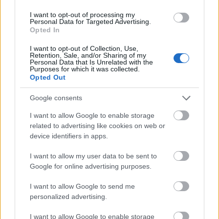
Ajánlott bejegyzések:
I want to opt-out of processing my
Personal Data for Targeted Advertising.
Opted In
Az áltudományos manipuláció áldozatai:
oltásellenesség a gyermekorvosi
I want to opt-out of Collection, Use,
Retention, Sale, and/or Sharing of my
rendelőkben
Personal Data that Is Unrelated with the
Purposes for which it was collected.
Opted Out
Google consents
Szólj hozzá!
I want to allow Google to enable storage
A hozzászóláshoz be kell lépned!
related to advertising like cookies on web or
device identifiers in apps.
I want to allow my user data to be sent to
Google for online advertising purposes.
I want to allow Google to send me
personalized advertising.
I want to allow Google to enable storage