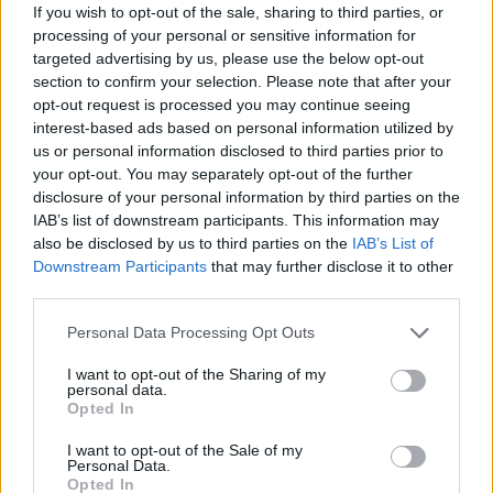
A klubest időpontja: 2019. február 19.
kedd
, 18.00
If you wish to opt-out of the sale, sharing to third parties, or
óra
processing of your personal or sensitive information for
Helye:
Kossuth Klub
(
1088 Budapest, Múzeum u.
targeted advertising by us, please use the below opt-out
7.
)
section to confirm your selection. Please note that after your
opt-out request is processed you may continue seeing
A klubestre a belépés ingyenes, minden érdeklődőt
interest-based ads based on personal information utilized by
szeretettel várunk!
Facebook-eseményoldal
us or personal information disclosed to third parties prior to
your opt-out. You may separately opt-out of the further
FRISSÍTÉS
: A klubest videófelvétele:
disclosure of your personal information by third parties on the
youtu.be/2DpkX0o-8gw
IAB’s list of downstream participants. This information may
also be disclosed by us to third parties on the
IAB’s List of
Az előadónak a témával kapcsolatos írásai pedig
itt
Downstream Participants
that may further disclose it to other
érhetőek el
.
third parties.
Please note that this website/app uses one or more Google
Personal Data Processing Opt Outs
services and may gather and store information including but
not limited to your visit or usage behaviour. You may click to
I want to opt-out of the Sharing of my
personal data.
grant or deny consent to Google and its third-party tags to
Címkék:
klub
tudomány
áltudomány
állampolgári tudomány
Opted In
use your data for below specified purposes in below Google
consent section.
I want to opt-out of the Sale of my
Personal Data.
Opted In