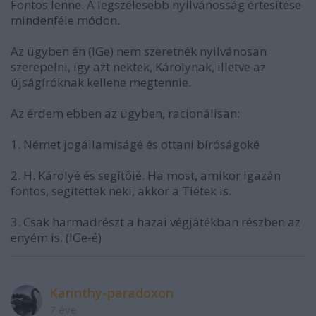
Fontos lenne. A legszélesebb nyilvánosság értesítése
mindenféle módon.
Az ügyben én (IGe) nem szeretnék nyilvánosan
szerepelni, így azt nektek, Károlynak, illetve az
újságíróknak kellene megtennie.
Az érdem ebben az ügyben, racionálisan:
1. Német jogállamiságé és ottani bíróságoké
2. H. Károlyé és segítőié. Ha most, amikor igazán
fontos, segítettek neki, akkor a Tiétek is.
3. Csak harmadrészt a hazai végjátékban részben az
enyém is. (IGe-é)
Karinthy-paradoxon
7 éve