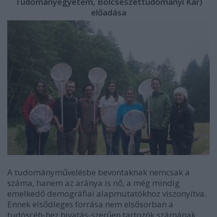
Tudományegyetem, Bölcsészettudományi Kar)
előadása
A tudományművelésbe bevontaknak nemcsak a
száma, hanem az aránya is nő, a még mindig
emelkedő demográfiai alapmutatókhoz viszonyítva.
Ennek elsődleges forrása nem elsősorban a
tudóscéh-hez hivatás-szerűen tartozók számának