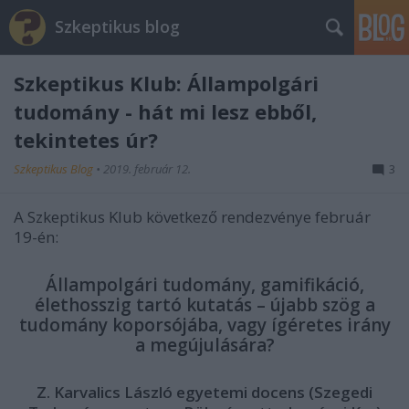
Szkeptikus blog
Szkeptikus Klub: Állampolgári
tudomány - hát mi lesz ebből,
tekintetes úr?
Szkeptikus Blog
•
2019. február 12.
3
A Szkeptikus Klub következő rendezvénye február
19-én:
Állampolgári tudomány, gamifikáció,
élethosszig tartó kutatás – újabb szög a
tudomány koporsójába, vagy ígéretes irány
a megújulására?
Z. Karvalics László egyetemi docens (Szegedi