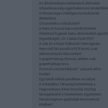
Az áltudományos manipuláció áldozatai:
oltásellenesség a gyermekorvosi rendelőkbe
A Mesterséges Intelligencia módszerek
áttekintése
Összeomlik a civilizációnk?
A Mars és hozzá kapcsolódó tévhitek
Áldoktort fogtunk: kamu oklevelekkel igazolt
végzettségét „Dr. Csabai Zsolt PhD”
A srác és a hülye fizikusok? Nem igazán!
Nem volt fals pozitív a PCR teszt, csak
adminisztrációs hiba történt
A grapefruitmag-kivonat, amiben csak
grapefruitmag nincs
Orvosok a tisztánlátásért? Lássunk akkor
tisztán!
Egy tanúk nélküli pandémia veszélyei
A Szkeptikus Társaság közleménye a
Hagyományos Kínai Orvoslás részleg
támogatásáról a Semmelweis Egyetemen
Mesterségesen gyártottak koronavírust
Kínában?