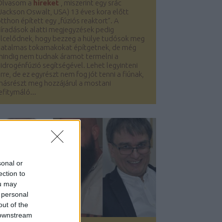
Olvasom a
híreket
, miszerint egy srác
Jackson Oswalt, USA) 13 éves kora előtt
tthon épített egy „fúziós reaktort”. A
íradások alatti megjegyzések pedig
lcelődnek, hogy bezzeg a hülye tudósok meg
hatalmas tokamakokat építgetnek, de még
mindig nem tudnak áramot termelni a
idrogénfúzió segítségével. Lehet legyinteni
rre, de ez egyrészt nem fog jót tenni a fiúnak,
másrészt meg hozzájárul a mostani
efitymáló...
sonal or
ection to
ou may
 personal
out of the
 downstream