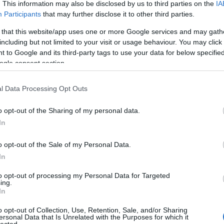
. This information may also be disclosed by us to third parties on the
IA
A GRAPEFRUITMAG-KIVONAT,
Participants
that may further disclose it to other third parties.
AMIBEN CSAK GRAPEFRUITMAG
NINCS
 that this website/app uses one or more Google services and may gath
B
including but not limited to your visit or usage behaviour. You may click 
BY:
SZKEPTIKUS BLOG
2020. SZE 03.
 to Google and its third-party tags to use your data for below specifi
Grapefruitmagnak nem találták nyomát a
Dr. Csabai-féle Grape Vital
ogle consent section.
grapefruitmag-kivonatban. Ezzel
szemben szintetikus fertőtlenítőszer
t
l Data Processing Opt Outs
kimutatható volt a termékben, holott a
leírása szerint kizárólag természetes
anyagokat tartalmaz.
o opt-out of the Sharing of my personal data.
In
A koronavírus-járvány következtében igen
népszerűek lettek a különféle fertőtlenítő, ill...
o opt-out of the Sale of my Personal Data.
.
In
to opt-out of processing my Personal Data for Targeted
ing.
In
o opt-out of Collection, Use, Retention, Sale, and/or Sharing
ersonal Data that Is Unrelated with the Purposes for which it
lected.