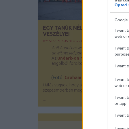
Opted 
Google 
EGY TANÚK NÉLKÜLI PANDÉMIA
I want t
VESZÉLYEI
web or d
BY:
SZKEPTIKUS BLOG
2020. AUG 11.
Anil Ananthaswamy: The dangers of an
I want t
unwitnessed pandemic
purpose
Az
Undark-on megjelent cikket
angolból fordította: Dr. Lakos András
I want 
(Fotó:
Graham Ruttan, Unsplash
)
I want t
Hálás vagyok, hogy apám tavaly
web or d
szeptemberben meghalt.
I want t
...
or app.
I want t
I want t