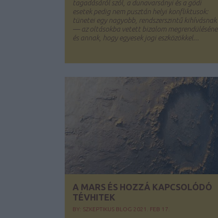
tagadásáról szól, a dunavarsányi és a gödi
esetek pedig nem pusztán helyi konfliktusok:
tünetei egy nagyobb, rendszerszintű kihívásnak
— az oltásokba vetett bizalom megrendüléséne
és annak, hogy egyesek jogi eszközökkel...
A MARS ÉS HOZZÁ KAPCSOLÓDÓ
TÉVHITEK
BY:
SZKEPTIKUS BLOG
2021. FEB 17.