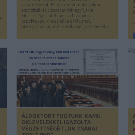
T
információkat. Ezek a médiumok gyakran
eltorzítják és túlzottan felnagyítják a
s
Mesterséges Intelligencia bizonyos
k
aspektusait, kihasználva a félelmet,
.
bizonytalanságot és kételyeket, amelyeket...
ÁLDOKTORT FOGTUNK: KAMU
OKLEVELEKKEL IGAZOLTA
VÉGZETTSÉGÉT „DR. CSABAI
ZSOLT PHD”