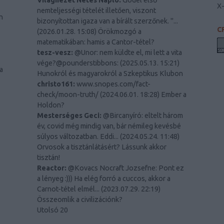
Világnézet Netes Napló:
Gödel első
X
nemteljességi tételét illetően, viszont
n
bizonyítottan igaza van a bírált szerzőnek. "...
C
(
2026.01.28. 15:08
)
Örökmozgó a
matematikában: hamis a Cantor-tétel?
tesz-vesz:
@Unor: nem küldte el, mi lett a vita
vége?@pounderstibbons:
(
2025.05.13. 15:21
)
a
Hunokról és magyarokról a Szkeptikus Klubon
christo161:
www.snopes.com/fact-
check/moon-truth/
(
2024.06.01. 18:28
)
Ember a
Holdon?
Mesterséges Geci:
@Bircanyíró: eltelt három
év, covid még mindig van, bár némileg kevésbé
súlyos változatban. Eddi...
(
2024.05.24. 11:48
)
Orvosok a tisztánlátásért? Lássunk akkor
tisztán!
Reactor:
@Kovacs Nocraft Jozsefne: Pont ez
a lényeg :))) Ha elég forró a cuccos, akkor a
Carnot-tétel elmél...
(
2023.07.29. 22:19
)
Összeomlik a civilizációnk?
Utolsó 20