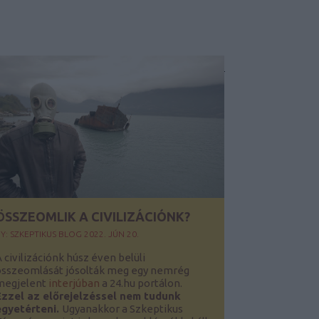
ÖSSZEOMLIK A CIVILIZÁCIÓNK?
Y:
SZKEPTIKUS BLOG
2022. JÚN 20.
 civilizációnk húsz éven belüli
összeomlását jósolták meg egy nemrég
megjelent
interjúban
a 24.hu portálon.
Ezzel az előrejelzéssel nem tudunk
egyetérteni.
Ugyanakkor a Szkeptikus