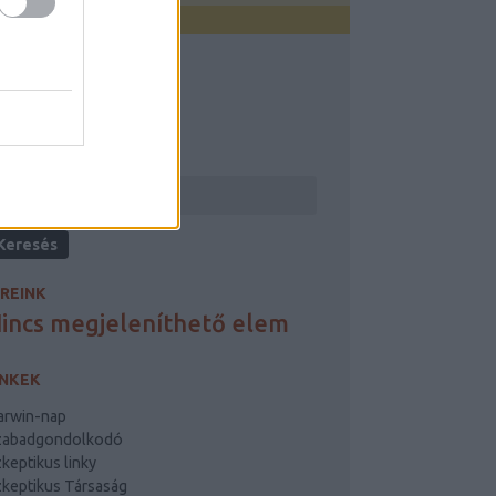
ERESÉS
ÍREINK
incs megjeleníthető elem
INKEK
arwin-nap
zabadgondolkodó
keptikus linky
keptikus Társaság