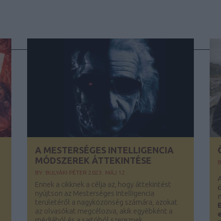
A MESTERSÉGES INTELLIGENCIA
MÓDSZEREK ÁTTEKINTÉSE
B
BY:
BULYÁKI PÉTER
2023. MÁJ 12.
A
Ennek a cikknek a célja az, hogy áttekintést
nyújtson az Mesterséges Intelligencia
területéről a nagyközönség számára, azokat
az olvasókat megcélozva, akik egyébként a
médiából és a sajtóból szereznek