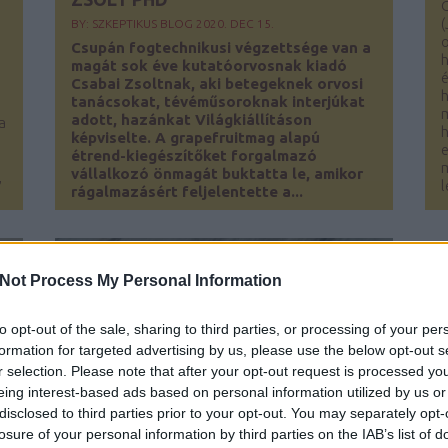
(
BY:
SZKEPTIKUS BLOG
2020. DEC 15.
o
Csupán fogtechnikusi végzettsége van a
h
magát sok éve kutatóorvosnak kiadó
é
Csabai Zsoltnak, aki betegeknek orvosi
tanácsokat, tévéműsoroknak interjúkat
adott, hazánkat Világkiállításon
a
h
képviselte. A grapefruitmag alapú
e
étrend-kiegészítőket forgalmazó
vállalkozó önmagát buktatta le, amikor
,
l
rágalmazásért feljelentette a...
Not Process My Personal Information
to opt-out of the sale, sharing to third parties, or processing of your per
formation for targeted advertising by us, please use the below opt-out s
r selection. Please note that after your opt-out request is processed y
eing interest-based ads based on personal information utilized by us or
disclosed to third parties prior to your opt-out. You may separately opt-
losure of your personal information by third parties on the IAB’s list of