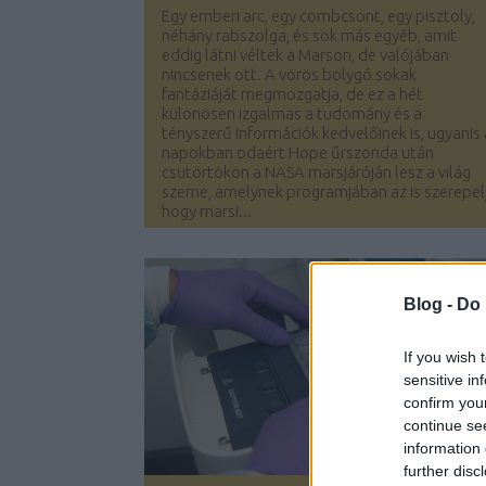
Egy emberi arc, egy combcsont, egy pisztoly,
néhány rabszolga, és sok más egyéb, amit
eddig látni véltek a Marson, de valójában
nincsenek ott. A vörös bolygó sokak
fantáziáját megmozgatja, de ez a hét
különösen izgalmas a tudomány és a
tényszerű információk kedvelőinek is, ugyanis 
napokban odaért Hope űrszonda után
csütörtökön a NASA marsjáróján lesz a világ
szeme, amelynek programjában az is szerepel
hogy marsi...
Blog -
Do 
If you wish 
sensitive in
confirm you
continue se
information 
further disc