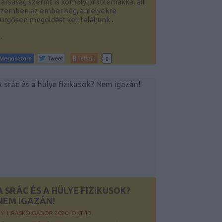
ársaság szerint is komoly problémákkal áll
szemben az emberiség, amelyekre
ürgősen megoldást kell találjunk
.
..
Tetszik
0
A SRÁC ÉS A HÜLYE FIZIKUSOK?
NEM IGAZÁN!
BY:
HRASKÓ GÁBOR
2020. OKT 13.