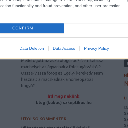
cation functionality and fraud prevention, and other user protection.
CONFIRM
ÍRJ NEKÜNK! KÖVESS MINKET!
K
Data Deletion
Data Access
Privacy Policy
Melléfogott az asztrológusod? Nem találsz
már helyet az ágyadnak a földsugárzástól?
Össze-vissza forog az Egely- kereked? Nem
H
használt a macskádnak a homeopátiás
N
bogyó?
Írd meg nekünk
:
L
blog (kukac) szkeptikus.hu
D
S
UTOLSÓ KOMMENTEK
Sz
Sz