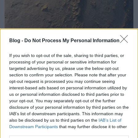
Blog -
Do Not Process My Personal Information
A Mars és hozzá kapcsolódó tévhitek
If you wish to opt-out of the sale, sharing to third parties, or
processing of your personal or sensitive information for
Szkeptikus Blog
•
2021. február 17.
3
targeted advertising by us, please use the below opt-out
section to confirm your selection. Please note that after your
opt-out request is processed you may continue seeing
Egy emberi arc, egy combcsont, egy pisztoly, néhány
interest-based ads based on personal information utilized by
rabszolga, és sok más egyéb, amit eddig látni véltek
us or personal information disclosed to third parties prior to
a Marson, de valójában nincsenek ott. A ...
your opt-out. You may separately opt-out of the further
disclosure of your personal information by third parties on the
IAB’s list of downstream participants. This information may
also be disclosed by us to third parties on the
IAB’s List of
Downstream Participants
that may further disclose it to other
third parties.