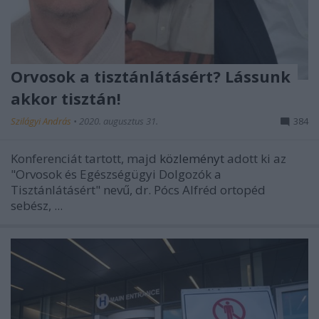
Orvosok a tisztánlátásért? Lássunk
akkor tisztán!
Szilágyi András
•
2020. augusztus 31.
384
Konferenciát tartott, majd
közleményt
adott ki az
"Orvosok és Egészségügyi Dolgozók a
Tisztánlátásért" nevű, dr. Pócs Alfréd ortopéd
sebész, ...