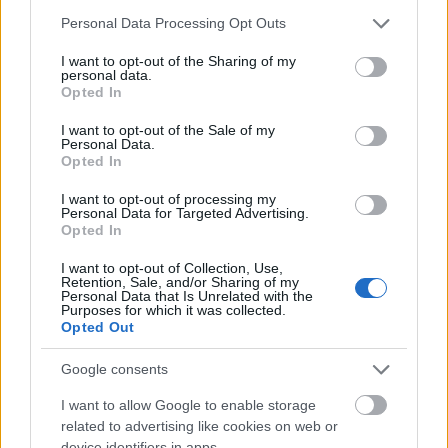
Please note that this website/app uses one or more Google
Personal Data Processing Opt Outs
services and may gather and store information including but
not limited to your visit or usage behaviour. You may click to
I want to opt-out of the Sharing of my
personal data.
grant or deny consent to Google and its third-party tags to
Opted In
use your data for below specified purposes in below Google
consent section.
I want to opt-out of the Sale of my
Personal Data.
Opted In
I want to opt-out of processing my
Personal Data for Targeted Advertising.
Áldoktort fogtunk: kamu
Opted In
oklevelekkel igazolta végzettségét
I want to opt-out of Collection, Use,
„Dr. Csabai Zsolt PhD”
Retention, Sale, and/or Sharing of my
Personal Data that Is Unrelated with the
Purposes for which it was collected.
Szkeptikus Blog
•
2020. december 15.
31
Opted Out
Csupán fogtechnikusi végzettsége van a magát sok
Google consents
éve kutatóorvosnak kiadó Csabai Zsoltnak, aki
I want to allow Google to enable storage
betegeknek orvosi tanácsokat, tévéműsoroknak ...
related to advertising like cookies on web or
device identifiers in apps.