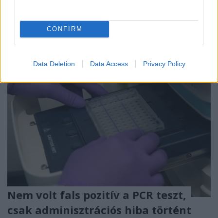
Oswalt, USA) 13 éves kora előtt otthon épített egy
„fúziós reaktort”. A híradások alatti ...
CONFIRM
Data Deletion
Data Access
Privacy Policy
Nem volt fals pozitív a PCR teszt,
csak adminisztrációs hiba történt