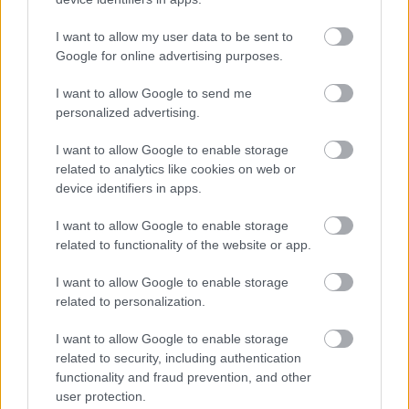
I want to allow my user data to be sent to
Google for online advertising purposes.
I want to allow Google to send me
personalized advertising.
I want to allow Google to enable storage
related to analytics like cookies on web or
device identifiers in apps.
I want to allow Google to enable storage
related to functionality of the website or app.
I want to allow Google to enable storage
A srác és a hülye fizikusok? Nem
related to personalization.
igazán!
I want to allow Google to enable storage
Hraskó Gábor
•
2020. október 13.
9
related to security, including authentication
functionality and fraud prevention, and other
Olvasom a
híreket
, miszerint egy srác (Jackson
user protection.