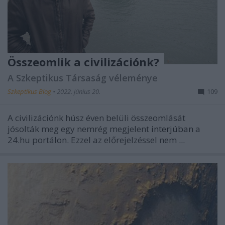
Összeomlik a civilizációnk?
A Szkeptikus Társaság véleménye
Szkeptikus Blog
•
2022. június 20.
109
A civilizációnk húsz éven belüli összeomlását
jósolták meg egy nemrég megjelent
interjúban
a
24.hu portálon.
Ezzel az előrejelzéssel nem ...