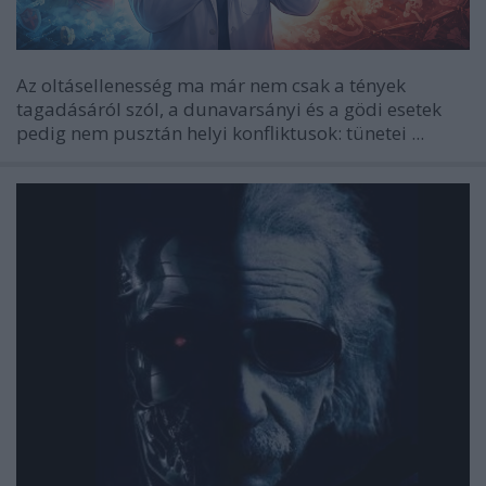
Az oltásellenesség ma már nem csak a tények
tagadásáról szól, a dunavarsányi és a gödi esetek
pedig nem pusztán helyi konfliktusok: tünetei ...