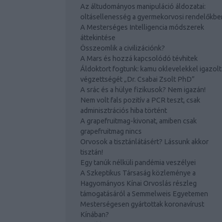
Az áltudományos manipuláció áldozatai:
oltásellenesség a gyermekorvosi rendelőkbe
A Mesterséges Intelligencia módszerek
áttekintése
Összeomlik a civilizációnk?
A Mars és hozzá kapcsolódó tévhitek
Áldoktort fogtunk: kamu oklevelekkel igazolt
végzettségét „Dr. Csabai Zsolt PhD”
A srác és a hülye fizikusok? Nem igazán!
Nem volt fals pozitív a PCR teszt, csak
adminisztrációs hiba történt
A grapefruitmag-kivonat, amiben csak
grapefruitmag nincs
Orvosok a tisztánlátásért? Lássunk akkor
tisztán!
Egy tanúk nélküli pandémia veszélyei
A Szkeptikus Társaság közleménye a
Hagyományos Kínai Orvoslás részleg
támogatásáról a Semmelweis Egyetemen
Mesterségesen gyártottak koronavírust
Kínában?