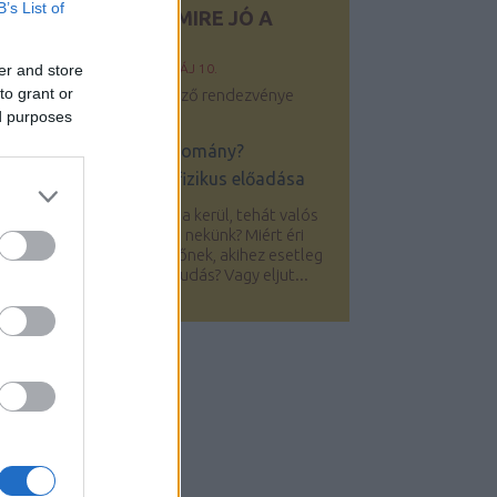
B’s List of
SZKEPTIKUS KLUB: MIRE JÓ A
TUDOMÁNY?
er and store
Y:
SZKEPTIKUS BLOG
2019. MÁJ 10.
to grant or
 Szkeptikus Klub következő rendezvénye
ájus 14-én:
ed purposes
Mire jó a tudomány?
Dr. Meszéna Géza
fizikus előadása
 modern tudomány sokba kerül, tehát valós
érdés, hogy miért éri meg nekünk? Miért éri
eg annak a sok adófizetőnek, akihez esetleg
l sem jut a megszerzett tudás? Vagy eljut...