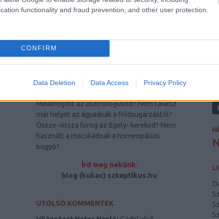
cation functionality and fraud prevention, and other user protection.
CONFIRM
ÍRJ NEKÜNK! KÖVESS MINKET!
K
Data Deletion
Data Access
Privacy Policy
Melléfogott az asztrológusod? Nem találsz
már helyet az ágyadnak a földsugárzástól?
Össze-vissza forog az Egely- kereked? Nem
H
használt a macskádnak a homeopátiás
N
bogyó?
Írd meg nekünk
:
L
blog (kukac) szkeptikus.hu
D
S
UTOLSÓ KOMMENTEK
Sz
Sz