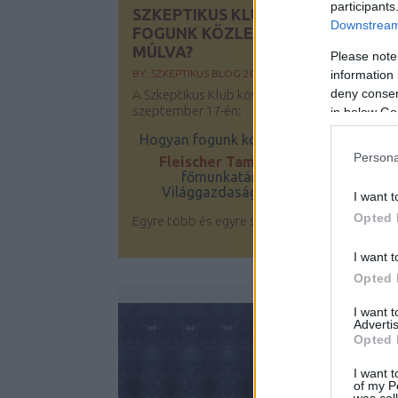
participants
SZKEPTIKUS KLUB: HOGYAN
Downstream 
FOGUNK KÖZLEKEDNI 30 ÉV
MÚLVA?
Please note
information 
BY:
SZKEPTIKUS BLOG
2019. SZE 11.
deny consent
A Szkeptikus Klub következő rendezvénye
szeptember 17-én:
in below Go
Hogyan fogunk közlekedni 30 év múlva?
Persona
Fleischer Tamás
ny. tudományos
főmunkatársa (
MTA
KRTK
Világgazdasági Intézet) előadása
I want t
Opted 
Egyre több és egyre szélesebb utat építünk...
I want t
Opted 
I want 
Advertis
Opted 
I want t
of my P
was col