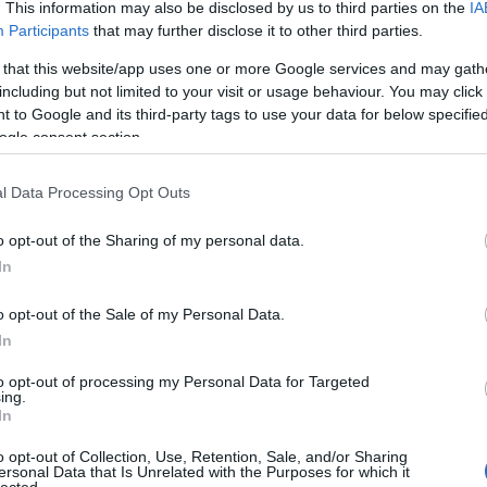
. This information may also be disclosed by us to third parties on the
IA
ÚJ GERMÁN MEDICINA AZ
Participants
that may further disclose it to other third parties.
ORVOSTOVÁBBKÉPZÉSBEN?
 that this website/app uses one or more Google services and may gath
BY:
SZKEPTIKUS BLOG
2019. SZE 05.
B
including but not limited to your visit or usage behaviour. You may click 
A
Egy olvasónk hívta fel a figyelmünket még a
m
 to Google and its third-party tags to use your data for below specifi
nyár folyamán, hogy a Semmelweis Egyetem
ogle consent section.
Szak- és Továbbképzési Központja által
akkreditált orvostovábbképzések között
szerepel egy
"Biologika"
c. kurzus, amely -
l Data Processing Opt Outs
mint az előadások jegyzékéből kiderül - az ún.
A
"Új Germán Medicina"
nevű ál-
k
orvostudományi elméletet oktatja. A
o opt-out of the Sharing of my personal data.
m
tanfolyammal kapcsolatos kérdéseinkkel a
In
e
Továbbképzési Központ vezetőségéhez...
o opt-out of the Sale of my Personal Data.
In
to opt-out of processing my Personal Data for Targeted
ing.
In
o opt-out of Collection, Use, Retention, Sale, and/or Sharing
ersonal Data that Is Unrelated with the Purposes for which it
lected.