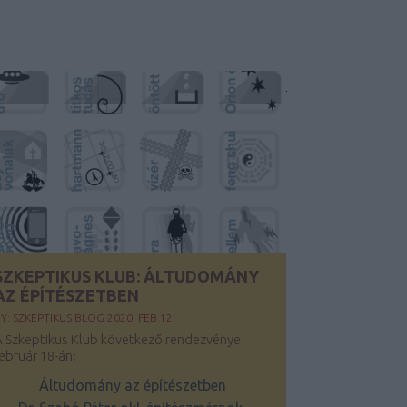
SZKEPTIKUS KLUB: ÁLTUDOMÁNY
AZ ÉPÍTÉSZETBEN
Y:
SZKEPTIKUS BLOG
2020. FEB 12.
 Szkeptikus Klub következő rendezvénye
ebruár 18-án:
Áltudomány az építészetben