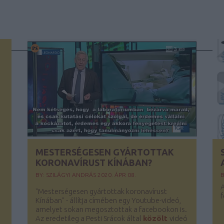
MESTERSÉGESEN GYÁRTOTTAK
KORONAVÍRUST KÍNÁBAN?
BY:
SZILÁGYI ANDRÁS
2020. ÁPR 08.
B
A
"Mesterségesen gyártottak koronavírust
f
Kínában" - állítja címében egy Youtube-videó,
amelyet sokan megosztottak a facebookon is.
Az eredetileg a Pesti Srácok által
közölt
videó
)