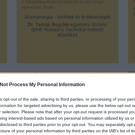
A Szkeptikus Klub következő rendezvénye
november 26-án:
o
Atomenergia - tévhitek és érdekességek
Dr. Yamaji Bogdán
egyetemi docens
(BME Nukleáris Technikai Intézet)
előadása
...
.
Not Process My Personal Information
to opt-out of the sale, sharing to third parties, or processing of your per
formation for targeted advertising by us, please use the below opt-out s
r selection. Please note that after your opt-out request is processed y
eing interest-based ads based on personal information utilized by us or
disclosed to third parties prior to your opt-out. You may separately opt-
losure of your personal information by third parties on the IAB’s list of