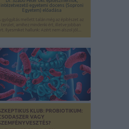
Dr. Szabó Péter
okl. építészmérnök,
intézetvezető egyetemi docens (Soproni
Egyetem) előadása
 gyógyítás mellett talán még az építészet az
 terület, amihez mindenki ért, illetve jobban
rt. Ilyesmiket hallunk: Azért nem alszol jól...
SZKEPTIKUS KLUB: PROBIOTIKUM:
CSODASZER VAGY
SZEMFÉNYVESZTÉS?