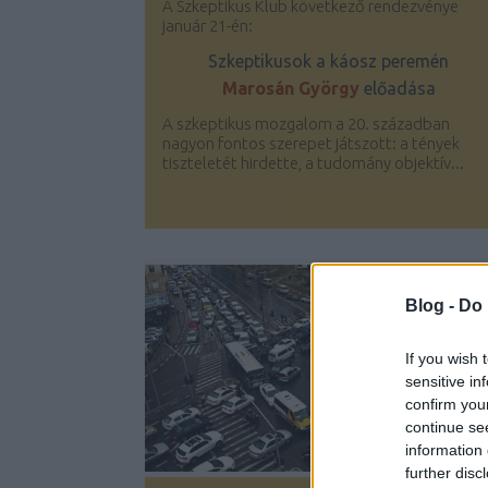
A Szkeptikus Klub következő rendezvénye
január 21-én:
Szkeptikusok a káosz peremén
Marosán György
előadása
A szkeptikus mozgalom a 20. században
nagyon fontos szerepet játszott: a tények
tiszteletét hirdette, a tudomány objektív...
Blog -
Do 
If you wish 
sensitive in
confirm you
continue se
information 
further disc