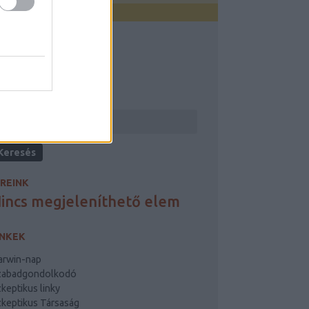
ERESÉS
ÍREINK
incs megjeleníthető elem
INKEK
arwin-nap
zabadgondolkodó
keptikus linky
keptikus Társaság