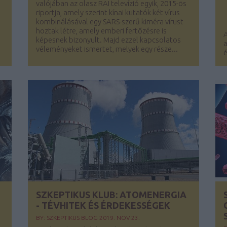
valójában az olasz RAI televízió egyik, 2015-ös
riportja, amely szerint kínai kutatók két vírus
a
kombinálásával egy SARS-szerű kiméra vírust
hoztak létre, amely emberi fertőzésre is
A
képesnek bizonyult. Majd ezzel kapcsolatos
a
véleményeket ismertet, melyek egy része...
é
SZKEPTIKUS KLUB: ATOMENERGIA
- TÉVHITEK ÉS ÉRDEKESSÉGEK
BY:
SZKEPTIKUS BLOG
2019. NOV 23.