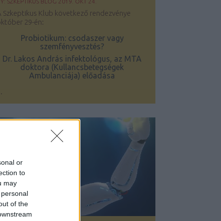
BY:
SZKEPTIKUS BLOG
2019. OKT 24.
A Szkeptikus Klub következő rendezvénye
któber 29-én:
Probiotikum: csodaszer vagy
szemfényvesztés?
Dr. Lakos András infektológus, az MTA
doktora (Kullancsbetegségek
Ambulanciája) előadása
..
sonal or
ection to
ou may
 personal
out of the
 downstream