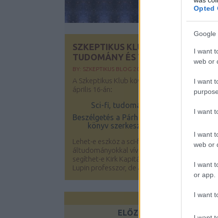
Opted 
Google 
SZKEPTIKUS KLUB: SCI-FI,
I want t
TUDOMÁNY ÉS TÁRSADALOM
web or d
BY:
SZKEPTIKUS BLOG
2019. ÁPR 11.
A Szkeptikus Klub következő rendezvénye
I want t
április 16-án:
purpose
Sci-fi, tudomány és társadalom
I want 
Beszélgetés a Párhuzamos univerzumok c
könyv szerkesztőivel és szerzőivel
I want t
Lehet-e eszköz a sci-fi és a fantasy az
web or d
áltudományokkal vívott küzdelemben? Vajon
segíthet-e Kirk Kapitány, Xavier Professzor,
I want t
Lupin professzor, de akár Palpatine...
or app.
I want t
ELŐZŐ OLDAL
I want t