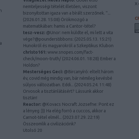
Világnézet Netes Napló:
Gödel első
X
nemteljességi tételét illetően, viszont
n
bizonyítottan igaza van a bírált szerzőnek. "...
C
(
2026.01.28. 15:08
)
Örökmozgó a
matematikában: hamis a Cantor-tétel?
tesz-vesz:
@Unor: nem küldte el, mi lett a vita
vége?@pounderstibbons:
(
2025.05.13. 15:21
)
a
Hunokról és magyarokról a Szkeptikus Klubon
christo161:
www.snopes.com/fact-
check/moon-truth/
(
2024.06.01. 18:28
)
Ember a
Holdon?
Mesterséges Geci:
@Bircanyíró: eltelt három
év, covid még mindig van, bár némileg kevésbé
súlyos változatban. Eddi...
(
2024.05.24. 11:48
)
Orvosok a tisztánlátásért? Lássunk akkor
tisztán!
Reactor:
@Kovacs Nocraft Jozsefne: Pont ez
a lényeg :))) Ha elég forró a cuccos, akkor a
Carnot-tétel elmél...
(
2023.07.29. 22:19
)
Összeomlik a civilizációnk?
Utolsó 20