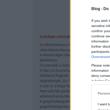
Blog -
Do 
If you wish 
sensitive in
confirm you
continue se
KORÁBBI CIKKEINK
information 
Az áltudományos manipuláció áldozatai:
further disc
oltásellenesség a gyermekorvosi rendelőkbe
participants
A Mesterséges Intelligencia módszerek
Downstream 
áttekintése
Please note
Összeomlik a civilizációnk?
information 
A Mars és hozzá kapcsolódó tévhitek
deny consent
Áldoktort fogtunk: kamu oklevelekkel igazolt
in below Go
végzettségét „Dr. Csabai Zsolt PhD”
A srác és a hülye fizikusok? Nem igazán!
Nem volt fals pozitív a PCR teszt, csak
Persona
adminisztrációs hiba történt
A grapefruitmag-kivonat, amiben csak
I want t
grapefruitmag nincs
Opted 