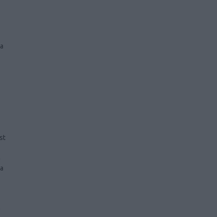
a
st
a
ia
)