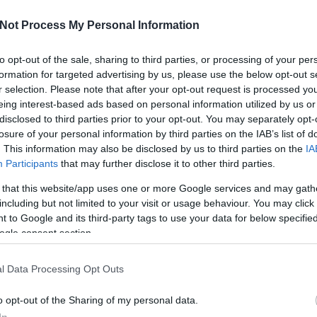
N
bogyó?
Not Process My Personal Information
Írd meg nekünk
:
L
blog (kukac) szkeptikus.hu
to opt-out of the sale, sharing to third parties, or processing of your per
D
formation for targeted advertising by us, please use the below opt-out s
S
r selection. Please note that after your opt-out request is processed y
UTOLSÓ KOMMENTEK
Sz
eing interest-based ads based on personal information utilized by us or
Sz
disclosed to third parties prior to your opt-out. You may separately opt-
Világnézet Netes Napló:
Gödel első
X
losure of your personal information by third parties on the IAB’s list of
nemteljességi tételét illetően, viszont
n
. This information may also be disclosed by us to third parties on the
IA
bizonyítottan igaza van a bírált szerzőnek. "...
C
Participants
that may further disclose it to other third parties.
(
2026.01.28. 15:08
)
Örökmozgó a
matematikában: hamis a Cantor-tétel?
 that this website/app uses one or more Google services and may gath
tesz-vesz:
@Unor: nem küldte el, mi lett a vita
including but not limited to your visit or usage behaviour. You may click 
vége?@pounderstibbons:
(
2025.05.13. 15:21
)
 to Google and its third-party tags to use your data for below specifi
a
Hunokról és magyarokról a Szkeptikus Klubon
ogle consent section.
christo161:
www.snopes.com/fact-
check/moon-truth/
(
2024.06.01. 18:28
)
Ember a
Holdon?
l Data Processing Opt Outs
Mesterséges Geci:
@Bircanyíró: eltelt három
év, covid még mindig van, bár némileg kevésbé
o opt-out of the Sharing of my personal data.
súlyos változatban. Eddi...
(
2024.05.24. 11:48
)
In