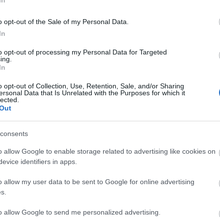
Orvosok a tisztánlátásért? Lássunk akkor
tisztán!
o opt-out of the Sale of my Personal Data.
Reactor:
@Kovacs Nocraft Jozsefne: Pont ez
In
a lényeg :))) Ha elég forró a cuccos, akkor a
Carnot-tétel elmél...
(
2023.07.29. 22:19
)
to opt-out of processing my Personal Data for Targeted
ing.
Összeomlik a civilizációnk?
In
Utolsó 20
o opt-out of Collection, Use, Retention, Sale, and/or Sharing
BLOGAJÁNLÓ
ersonal Data that Is Unrelated with the Purposes for which it
lected.
Out
Critical Biomass
Szertár blog
consents
FEEDEK
o allow Google to enable storage related to advertising like cookies on
RSS 2.0
evice identifiers in apps.
bejegyzések
,
kommentek
Atom
)
o allow my user data to be sent to Google for online advertising
bejegyzések
,
kommentek
ás
s.
to allow Google to send me personalized advertising.