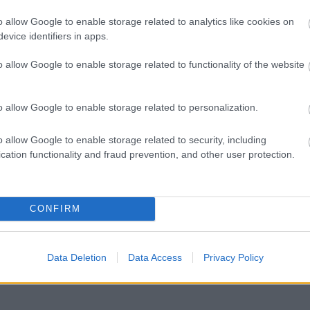
o allow Google to enable storage related to analytics like cookies on
ár
evice identifiers in apps.
)
o allow Google to enable storage related to functionality of the website
1
)
ió
o allow Google to enable storage related to personalization.
t
o allow Google to enable storage related to security, including
cation functionality and fraud prevention, and other user protection.
CONFIRM
)
Data Deletion
Data Access
Privacy Policy
(
1
)