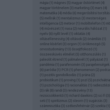
mágia
(
1
)
mágnes
(
5
)
magyar őstörténet
(
4
)
magyar történelem
(
3
)
marketing
(
3
)
mars
(
4
)
matematika
(
4
)
média
(
6
)
megerősítési torzítás
(
5
)
mellrák
(
1
)
mentalizmus
(
3
)
mesterséges
intelligencia
(
2
)
meteor
(
1
)
mobiltelefon
(
1
)
mt
(
4
)
művészet
(
1
)
nasa
(
2
)
neurális hálózat
(
1
)
nyelv
(
6
)
nyílt levél
(
1
)
oktatás
(
4
)
oltásellenesség
(
4
)
oltások
(
2
)
önámítás
(
1
)
online kísérlet
(
3
)
orgon
(
1
)
örökmozgó
(
5
)
orvostudomány
(
13
)
őssejtfokozó
(
1
)
összeesküvés elmélet
(
5
)
otthonszülés
(
1
)
paleolit étrend
(
1
)
pálmalevél
(
1
)
pályázat
(
1
)
pandémia
(
1
)
parafenomén
(
3
)
parajelenségek
(
6
)
paródia
(
1
)
PCR
(
1
)
phenomenon
(
2
)
podca
(
1
)
pozitív gondolkodás
(
1
)
prána
(
2
)
probiotikum
(
1
)
proving
(
1
)
pszí
(
5
)
pszichiátri
(
1
)
pszichológia
(
1
)
racionalitás
(
1
)
radiesztéz
(
3
)
rák
(
8
)
randi
(
3
)
rendezvény
(
13
)
rezsicsökkentő
(
1
)
richard dawkins
(
2
)
sci fi
(
3
)
seti
(
1
)
spiritizmus
(
2
)
steorn
(
1
)
sugárzás
(
3
)
számmisztika
(
3
)
székesfehérvár
(
2
)
szekta
(
1