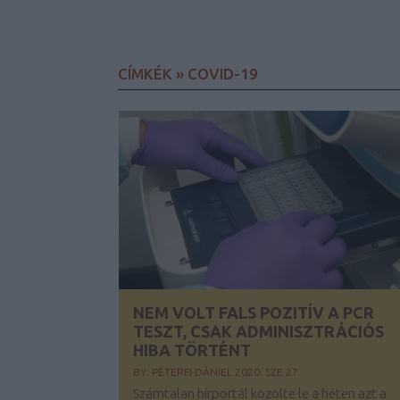
CÍMKÉK
»
COVID-19
NEM VOLT FALS POZITÍV A PCR
TESZT, CSAK ADMINISZTRÁCIÓS
HIBA TÖRTÉNT
BY:
PÉTERFI DÁNIEL
2020. SZE 27.
Számtalan hírportál közölte le a héten azt a