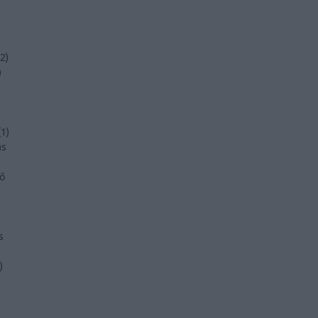
2
)
)
(
1
)
ás
tő
s
)
)