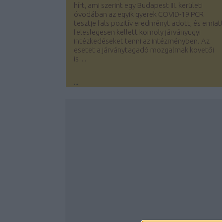
hírt, ami szerint egy Budapest III. kerületi
óvodában az egyik gyerek COVID-19 PCR
tesztje fals pozitív eredményt adott, és emiat
feleslegesen kellett komoly járványügyi
intézkedéseket tenni az intézményben. Az
esetet a járványtagadó mozgalmak követői
is…
...