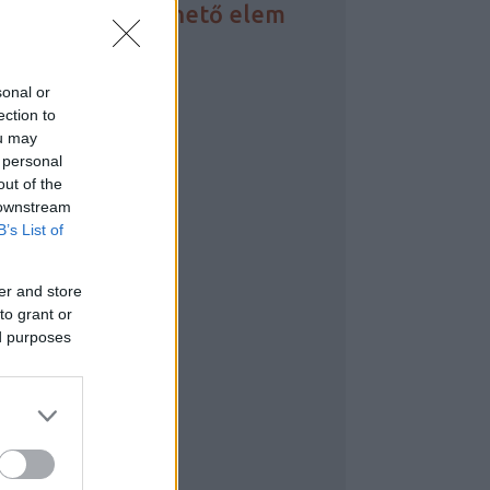
incs megjeleníthető elem
INKEK
sonal or
arwin-nap
ection to
zabadgondolkodó
ou may
keptikus linky
 personal
keptikus Társaság
out of the
-Aknák
 downstream
B’s List of
REATIVE COMMONS
er and store
to grant or
ed purposes