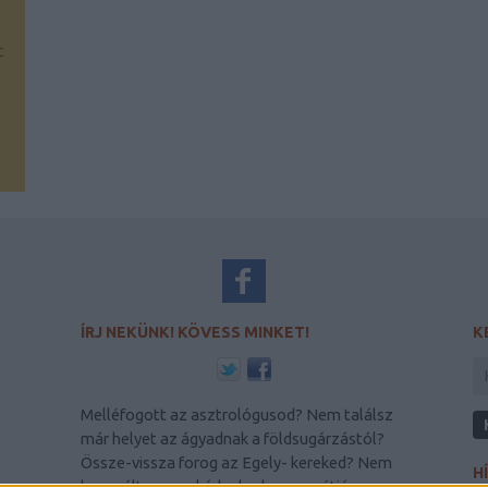
t
ÍRJ NEKÜNK! KÖVESS MINKET!
K
Melléfogott az asztrológusod? Nem találsz
már helyet az ágyadnak a földsugárzástól?
Össze-vissza forog az Egely- kereked? Nem
H
használt a macskádnak a homeopátiás