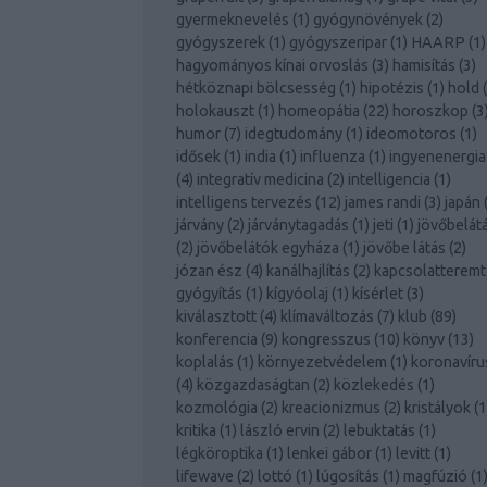
gyermeknevelés
(
1
)
gyógynövények
(
2
)
gyógyszerek
(
1
)
gyógyszeripar
(
1
)
HAARP
(
1
)
hagyományos kínai orvoslás
(
3
)
hamisítás
(
3
)
hétköznapi bölcsesség
(
1
)
hipotézis
(
1
)
hold
(
holokauszt
(
1
)
homeopátia
(
22
)
horoszkop
(
3
humor
(
7
)
idegtudomány
(
1
)
ideomotoros
(
1
)
idősek
(
1
)
india
(
1
)
influenza
(
1
)
ingyenenergia
(
4
)
integratív medicina
(
2
)
intelligencia
(
1
)
intelligens tervezés
(
12
)
james randi
(
3
)
japán
járvány
(
2
)
járványtagadás
(
1
)
jeti
(
1
)
jövőbelát
(
2
)
jövőbelátók egyháza
(
1
)
jövőbe látás
(
2
)
józan ész
(
4
)
kanálhajlítás
(
2
)
kapcsolatterem
gyógyítás
(
1
)
kígyóolaj
(
1
)
kísérlet
(
3
)
kiválasztott
(
4
)
klímaváltozás
(
7
)
klub
(
89
)
konferencia
(
9
)
kongresszus
(
10
)
könyv
(
13
)
koplalás
(
1
)
környezetvédelem
(
1
)
koronavíru
(
4
)
közgazdaságtan
(
2
)
közlekedés
(
1
)
kozmológia
(
2
)
kreacionizmus
(
2
)
kristályok
(
1
kritika
(
1
)
lászló ervin
(
2
)
lebuktatás
(
1
)
légköroptika
(
1
)
lenkei gábor
(
1
)
levitt
(
1
)
lifewave
(
2
)
lottó
(
1
)
lúgosítás
(
1
)
magfúzió
(
1