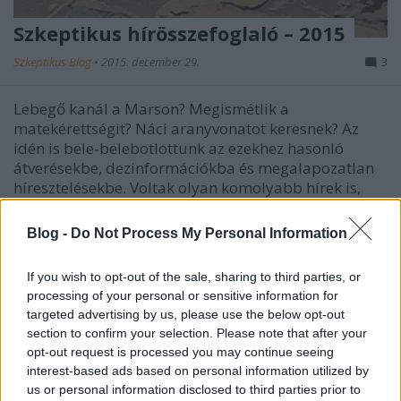
Szkeptikus hírösszefoglaló – 2015
Szkeptikus Blog
•
2015. december 29.
3
Lebegő kanál a Marson? Megismétlik a
matekérettségit? Náci aranyvonatot keresnek? Az
idén is bele-belebotlottunk az ezekhez hasonló
átverésekbe, dezinformációkba és megalapozatlan
híresztelésekbe. Voltak olyan komolyabb hírek is,
amelyek felkeltették a szkeptikus közösség
érdeklődését, mint pl. a…
Blog -
Do Not Process My Personal Information
If you wish to opt-out of the sale, sharing to third parties, or
processing of your personal or sensitive information for
targeted advertising by us, please use the below opt-out
section to confirm your selection. Please note that after your
opt-out request is processed you may continue seeing
interest-based ads based on personal information utilized by
us or personal information disclosed to third parties prior to