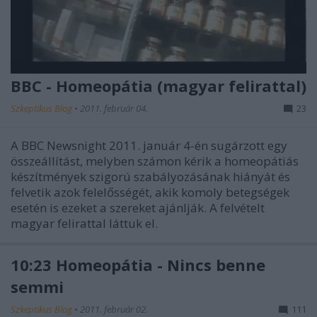
BBC - Homeopátia (magyar felirattal)
Szkeptikus Blog
•
2011. február 04.
23
A BBC Newsnight 2011. január 4-én sugárzott egy
összeállítást, melyben számon kérik a homeopátiás
készítmények szigorú szabályozásának hiányát és
felvetik azok felelősségét, akik komoly betegségek
esetén is ezeket a szereket ajánlják. A felvételt
magyar felirattal láttuk el.
10:23 Homeopátia - Nincs benne
semmi
Szkeptikus Blog
•
2011. február 02.
111