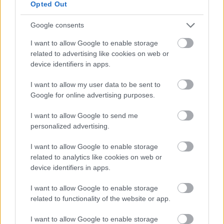
Opted Out
Találkozz a szkeptikusokkal szombat
este!
Google consents
Szkeptikus Blog
•
2011. szeptember 07.
8
I want to allow Google to enable storage
related to advertising like cookies on web or
device identifiers in apps.
Társaságunk is megjelenik a szeptember 10-én,
szombaton megrendezendő Civilek Éjszakáján. Ha
I want to allow my user data to be sent to
fontosnak tartod a racionális gondolkodást, ha
Google for online advertising purposes.
szeretnél minket közelebbről is megismerni, vagy
csak szimplán érdekel, kifélék-mifélék vagyunk, itt a
I want to allow Google to send me
helyed! Helyszín: Fogasház (Budapest VII.…
personalized advertising.
Szkeptikus Klub: Gyógyszer vagy
I want to allow Google to enable storage
related to analytics like cookies on web or
nem gyógyszer?
device identifiers in apps.
Szkeptikus Blog
•
2011. február 17.
47
I want to allow Google to enable storage
related to functionality of the website or app.
A Szkeptikus Klub következő rendezvényén Prof. Paál
Tamással, a hazai és európai gyógyszer-
I want to allow Google to enable storage