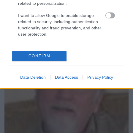
törzskönyvezés elméleti és gyakorlati kérdéseiről
related to personalization.
beszélgetünk a nemzetközi 10:23 Homeopátia -
Nincs benne semmi kampány eseményeivel
I want to allow Google to enable storage
kapcsolatban. Paál professzor az Országos
related to security, including authentication
functionality and fraud prevention, and other
Gyógyszerészeti Intézet volt…
user protection.
CONFIRM
Data Deletion
Data Access
Privacy Policy