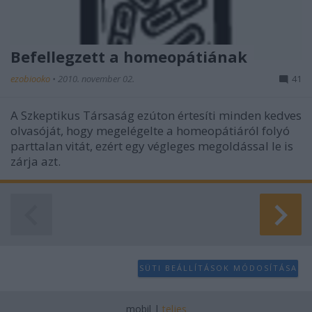
Befellegzett a homeopátiának
ezobiooko
•
2010. november 02.
41
A Szkeptikus Társaság ezúton értesíti minden kedves
olvasóját, hogy megelégelte a homeopátiáról folyó
parttalan vitát, ezért egy végleges megoldással le is
zárja azt.
SÜTI BEÁLLÍTÁSOK MÓDOSÍTÁSA
mobil
|
teljes