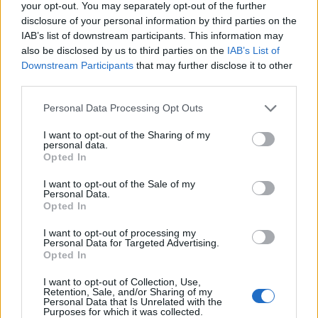
your opt-out. You may separately opt-out of the further
disclosure of your personal information by third parties on the
IAB’s list of downstream participants. This information may
also be disclosed by us to third parties on the
IAB’s List of
Downstream Participants
that may further disclose it to other
third parties.
Please note that this website/app uses one or more Google
Personal Data Processing Opt Outs
Félreértések a homeopátia körül 1.:
services and may gather and store information including but
Higítások, engedélyek
not limited to your visit or usage behaviour. You may click to
I want to opt-out of the Sharing of my
personal data.
grant or deny consent to Google and its third-party tags to
Opted In
Szilágyi András
•
2014. szeptember 19.
34
use your data for below specified purposes in below Google
consent section.
I want to opt-out of the Sale of my
A szkeptikus mozgalom egyik kedvenc témája a
Personal Data.
Opted In
homeopátia. Az elmúlt években mi is
bekapcsolódtunk abba a nemzetközi kampányba,
I want to opt-out of processing my
amelyet számos országban folytattak a szkeptikus
Personal Data for Targeted Advertising.
Opted In
szervezetek a homeopátia ellen. Ez volt a "10:23
homeopátia – nincs benne semmi!" szlogennel
I want to opt-out of Collection, Use,
fémjelzett kampány, melynek mi…
Retention, Sale, and/or Sharing of my
Personal Data that Is Unrelated with the
Purposes for which it was collected.