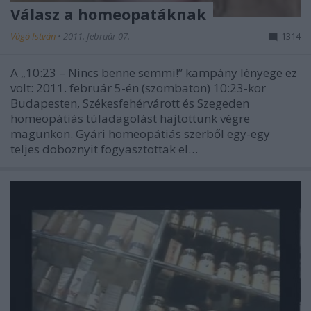
Válasz a homeopatáknak
Vágó István
•
2011. február 07.
1314
A „10:23 – Nincs benne semmi!” kampány lényege ez
volt: 2011. február 5-én (szombaton) 10:23-kor
Budapesten, Székesfehérvárott és Szegeden
homeopátiás túladagolást hajtottunk végre
magunkon. Gyári homeopátiás szerből egy-egy
teljes doboznyit fogyasztottak el…