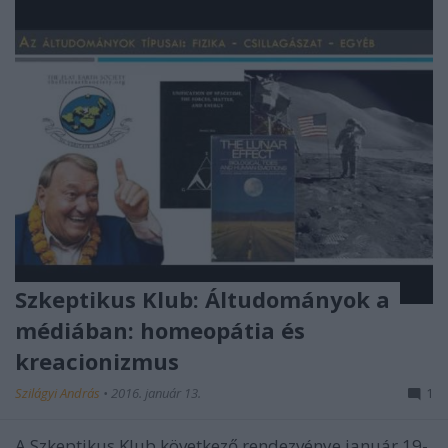
Szkeptikus Klub: Áltudományok a
médiában: homeopátia és
kreacionizmus
Szilágyi András
•
2016. január 13.
1
A Szkeptikus Klub következő rendezvénye január 19-