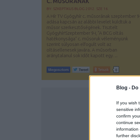
C. MŰSORÁNAK
BY:
SZKEPTIKUS BLOG
2012. SZE 16.
A Hír TV Gyógyhír c. műsorának szeptember 9-
adása kapcsán az alábbi levelet küldtük a
műsor szerkesztőségének. Tisztelt
Gyógyhír!Szeptember 9-i, "A BCG oltás
hatékonysága" c. műsoruk véleményünk
szerint súlyosan elfogult volt az
oltásellenesek javára. A műsorban
aránytalanul sok időt kapott egy…
Tetszik
0
Blog -
Do 
If you wish 
sensitive in
confirm you
continue se
information 
further disc