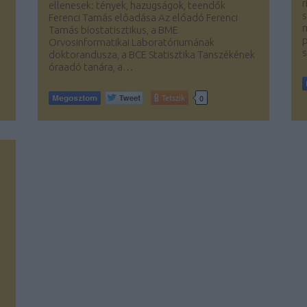
r
ellenesek: tények, hazugságok, teendők
s
Ferenci Tamás előadása Az előadó Ferenci
m
Tamás biostatisztikus, a BME
p
Orvosinformatikai Laboratóriumának
doktorandusza, a BCE Statisztika Tanszékének
óraadó tanára, a…
Tetszik
0