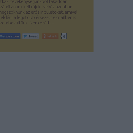
itkák, tevékenységünkből fakadóan
zámítanunk kell rájuk. Nehéz azonban
egszoknunk az erős indulatokat, amivel
éldául a legutóbb érkezett e-mailben is
szembesültünk. Nem ezért…
Tetszik
0