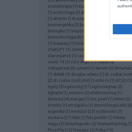
(
23
)
áltudomány
(
38
)
antibiotikum
(
1
)
apollo
(
1
authenti
aromaterápia
(
1
)
ásványok
(
1
)
asztaltáncoltat
(
1
)
asztrológia
(
6
)
atomenergia
(
2
)
attila domb
(
1
)
átverés
(
14
)
aura
(
2
)
béky lászló
(
3
)
bioenergetika
(
5
)
biofoton
(
1
)
biológia
(
2
)
biologika
(
1
)
bioptron
(
2
)
biorezonancia
(
5
)
biotechnológia
(
8
)
boszniai piramisok
(
3
)
bulv
(
1
)
butaság
(
7
)
bűvészet
(
9
)
callahan
(
1
)
cam
(
1
ChatGPT
(
1
)
chemtrail
(
3
)
civilizáció
(
1
)
clairvoyance
(
1
)
cod tea
(
5
)
confirmation bias
(
covid-19
(
1
)
criss angel
(
1
)
csalás
(
4
)
csillagászat
(
6
)
cunami
(
1
)
darwin
(
5
)
demarkác
(
1
)
diéták
(
1
)
douglas adams
(
1
)
dr. csabai zsol
(
2
)
dr. csabai zsolt phd
(
1
)
echo tv
(
1
)
ECSO
(
1
)
egely
(
2
)
egészség
(
37
)
egészségnap
(
2
)
éghajlat
(
1
)
einstein
(
3
)
elektroszmog
(
1
)
életmód
(
4
)
energia
(
1
)
eric pearl
(
1
)
értem
(
3
)
érvelés
(
1
)
etnográfia
(
1
)
étrend kiegészítő
(
6
)
eugenika
(
1
)
evolúció
(
22
)
ezóbióökó
(
7
)
ezotéria
(
27
)
fakír
(
1
)
fals pozitív
(
1
)
fekete
mágia
(
2
)
felmelegedés
(
2
)
fenntarthatóság
(
1
filozófia
(
13
)
finnugor
(
1
)
fizika
(
13
)