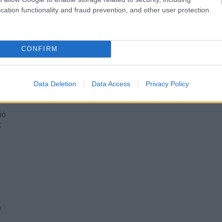
)
bejegyzések
,
kommentek
cation functionality and fraud prevention, and other user protection.
ás
CONFIRM
ár
)
Data Deletion
Data Access
Privacy Policy
1
)
ió
t
)