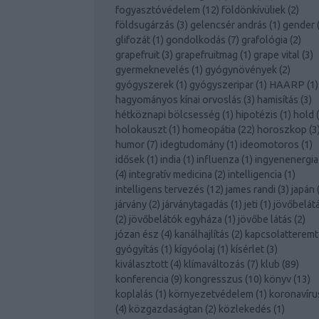
fogyasztóvédelem
(
12
)
földönkívüliek
(
2
)
földsugárzás
(
3
)
gelencsér andrás
(
1
)
gender
glifozát
(
1
)
gondolkodás
(
7
)
grafológia
(
2
)
grapefruit
(
3
)
grapefruitmag
(
1
)
grape vital
(
3
)
gyermeknevelés
(
1
)
gyógynövények
(
2
)
gyógyszerek
(
1
)
gyógyszeripar
(
1
)
HAARP
(
1
)
hagyományos kínai orvoslás
(
3
)
hamisítás
(
3
)
hétköznapi bölcsesség
(
1
)
hipotézis
(
1
)
hold
(
holokauszt
(
1
)
homeopátia
(
22
)
horoszkop
(
3
humor
(
7
)
idegtudomány
(
1
)
ideomotoros
(
1
)
idősek
(
1
)
india
(
1
)
influenza
(
1
)
ingyenenergia
(
4
)
integratív medicina
(
2
)
intelligencia
(
1
)
intelligens tervezés
(
12
)
james randi
(
3
)
japán
járvány
(
2
)
járványtagadás
(
1
)
jeti
(
1
)
jövőbelát
(
2
)
jövőbelátók egyháza
(
1
)
jövőbe látás
(
2
)
józan ész
(
4
)
kanálhajlítás
(
2
)
kapcsolatterem
gyógyítás
(
1
)
kígyóolaj
(
1
)
kísérlet
(
3
)
kiválasztott
(
4
)
klímaváltozás
(
7
)
klub
(
89
)
konferencia
(
9
)
kongresszus
(
10
)
könyv
(
13
)
koplalás
(
1
)
környezetvédelem
(
1
)
koronavíru
(
4
)
közgazdaságtan
(
2
)
közlekedés
(
1
)