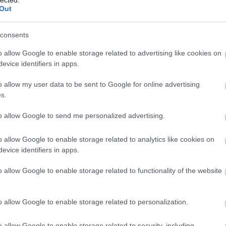
Holdon?
Out
Mesterséges Geci:
@Bircanyíró: eltelt három
év, covid még mindig van, bár némileg kevésbé
consents
súlyos változatban. Eddi...
(
2024.05.24. 11:48
)
Orvosok a tisztánlátásért? Lássunk akkor
o allow Google to enable storage related to advertising like cookies on
tisztán!
evice identifiers in apps.
Reactor:
@Kovacs Nocraft Jozsefne: Pont ez
a lényeg :))) Ha elég forró a cuccos, akkor a
o allow my user data to be sent to Google for online advertising
Carnot-tétel elmél...
(
2023.07.29. 22:19
)
s.
Összeomlik a civilizációnk?
Utolsó 20
to allow Google to send me personalized advertising.
BLOGAJÁNLÓ
o allow Google to enable storage related to analytics like cookies on
evice identifiers in apps.
Critical Biomass
Szertár blog
o allow Google to enable storage related to functionality of the website
FEEDEK
o allow Google to enable storage related to personalization.
RSS 2.0
bejegyzések
,
kommentek
Atom
o allow Google to enable storage related to security, including