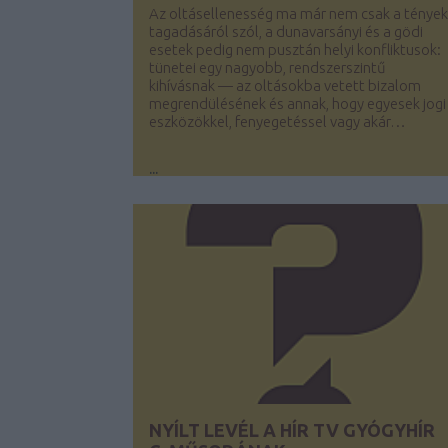
Az oltásellenesség ma már nem csak a tények
tagadásáról szól, a dunavarsányi és a gödi
esetek pedig nem pusztán helyi konfliktusok:
tünetei egy nagyobb, rendszerszintű
kihívásnak — az oltásokba vetett bizalom
megrendülésének és annak, hogy egyesek jogi
eszközökkel, fenyegetéssel vagy akár…
...
NYÍLT LEVÉL A HÍR TV GYÓGYHÍR