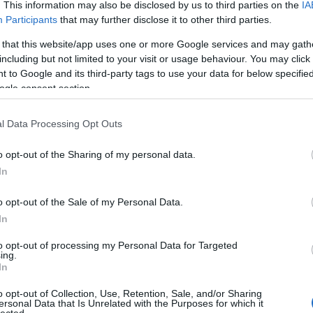
. This information may also be disclosed by us to third parties on the
IA
Melléfogott az asztrológusod? Nem találsz
Participants
that may further disclose it to other third parties.
már helyet az ágyadnak a földsugárzástól?
Össze-vissza forog az Egely- kereked? Nem
 that this website/app uses one or more Google services and may gath
H
használt a macskádnak a homeopátiás
including but not limited to your visit or usage behaviour. You may click 
N
bogyó?
 to Google and its third-party tags to use your data for below specifi
ogle consent section.
Írd meg nekünk
:
L
blog (kukac) szkeptikus.hu
D
l Data Processing Opt Outs
S
UTOLSÓ KOMMENTEK
Sz
o opt-out of the Sharing of my personal data.
Sz
In
Világnézet Netes Napló:
Gödel első
X
nemteljességi tételét illetően, viszont
n
o opt-out of the Sale of my Personal Data.
bizonyítottan igaza van a bírált szerzőnek. "...
C
(
2026.01.28. 15:08
)
Örökmozgó a
In
matematikában: hamis a Cantor-tétel?
to opt-out of processing my Personal Data for Targeted
tesz-vesz:
@Unor: nem küldte el, mi lett a vita
ing.
vége?@pounderstibbons:
(
2025.05.13. 15:21
)
In
a
Hunokról és magyarokról a Szkeptikus Klubon
christo161:
www.snopes.com/fact-
o opt-out of Collection, Use, Retention, Sale, and/or Sharing
ersonal Data that Is Unrelated with the Purposes for which it
check/moon-truth/
(
2024.06.01. 18:28
)
Ember a
lected.